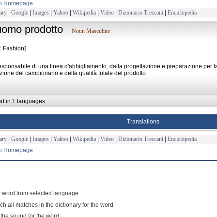
to Homepage
ary
|
Google
|
Images
|
Yahoo
|
Wikipedia
|
Video
|
Dizionario Treccani
|
Enciclopedia
uomo prodotto
Noun Masculine
: Fashion]
responsabile di una linea d'abbigliamento, dalla progettazione e preparazione per l
zione del campionario e della qualità totale del prodotto
ed in 1 languages
Translations
ary
|
Google
|
Images
|
Yahoo
|
Wikipedia
|
Video
|
Dizionario Treccani
|
Enciclopedia
to Homepage
 word from selected language
ch all matches in the dictionary for the word
 the sound for the word