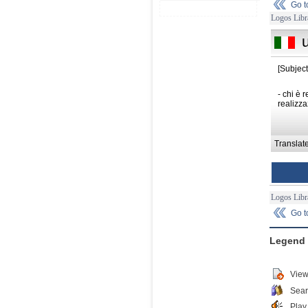
Go 
Logos Libr
[Subject
- chi è 
realizza
Translat
Logos Libr
Go 
Legend
View
Sear
Play