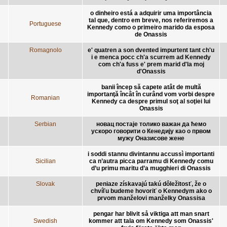
o dinheiro está a adquirir uma importância
tal que, dentro em breve, nos referiremos a
Portuguese
Kennedy como o primeiro marido da esposa
de Onassis
Romagnolo
e' quatren a son dvented impurtent tant ch'u
i e menca pocc ch'a scurrem ad Kennedy
com ch'a fuss e' prem marid d'la moj
d'Onassis
banii încep să capete atât de multă
importanţă încât în curând vom vorbi despre
Romanian
Kennedy ca despre primul soţ al soţiei lui
Onassis
Serbian
новац постаје толико важан да ћемо
ускоро говорити о Кенедију као о првом
мужу Оназисове жене
i soddi stannu divintannu accussì importanti
Sicilian
ca n’autra picca parramu di Kennedy comu
d’u primu maritu d’a mugghieri di Onassis
Slovak
peniaze získavajú takú dôležitosť, že o
chvíľu budeme hovoriť o Kennedym ako o
prvom manželovi manželky Onassisa
pengar har blivit så viktiga att man snart
Swedish
kommer att tala om Kennedy som Onassis'