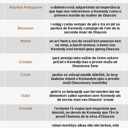
Brazilian Portuguese
o dinheiro está adquiririndo tal importância
que logo nos referiremos a Kennedy como o
primeiro marido da mulher de Onassis
i solgg i cunta semper de piò e tra en pit sa
Bresciano
parlarà de Kennedy cumpagn de l'om de la
seconda muer de Onassis
Breton
an arc'hant a zeu da vezañ ken pouezus ken
na vimp, a-barzh nemeur, o komz eus
Kennedy evel kentañ gwaz gwreg Onassis
pare postaju tako važne da ćemo uskoro
Croatian
pričati o Kenediju kao o prvom mužu od
Onasisove žene
Czech
peníze se stávají natolik důležité, že brzy
budeme mluvit o Kennedym jako o prvním
muži Onassisovy manželky
geld is zo belangrijk aan het worden dat we
Dutch
binnenkort zullen spreken over Kennedy als
de eerste man van Onassis' vrouw
Dzoratâi
l'erdzeint l'è vegnu tant importeint que
binstoû, no derein de Kennedy que l'îre lo
premî l'hommo de la vèva d'Onassis
rahan merkitys alkaa olla niin tärkeä, että