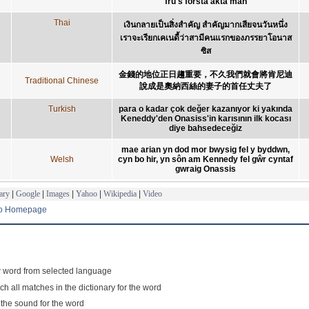
fru's första äkta man
Thai
เงินกลายเป็นสิ่งสำคัญ สำคัญมากเสียจนวันหนึ่ง
เราจะเรียกเคเนดี้ว่าสามีคนแรกของภรรยาโอนาส
ซิส
金錢的地位正日趨重要，不久我們就會將肯尼迪
Traditional Chinese
說成是奧納西絲的妻子的首任丈夫了
Turkish
para o kadar çok değer kazanıyor ki yakında
Keneddy'den Onasiss'in karısının ilk kocası
diye bahsedeceğiz
mae arian yn dod mor bwysig fel y byddwn,
Welsh
cyn bo hir, yn sôn am Kennedy fel gŵr cyntaf
gwraig Onassis
ary
|
Google
|
Images
|
Yahoo
|
Wikipedia
|
Video
to Homepage
 word from selected language
ch all matches in the dictionary for the word
 the sound for the word