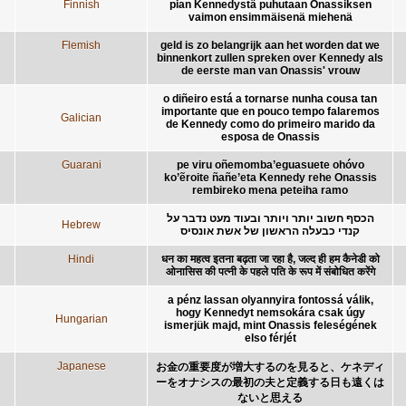
Finnish
pian Kennedystä puhutaan Onassiksen
vaimon ensimmäisenä miehenä
Flemish
geld is zo belangrijk aan het worden dat we
binnenkort zullen spreken over Kennedy als
de eerste man van Onassis' vrouw
o diñeiro está a tornarse nunha cousa tan
importante que en pouco tempo falaremos
Galician
de Kennedy como do primeiro marido da
esposa de Onassis
Guarani
pe viru oñemomba’eguasuete ohóvo
ko’ẽroite ñañe’eta Kennedy rehe Onassis
rembireko mena peteiha ramo
הכסף חשוב יותר ויותר ובעוד מעט נדבר על
Hebrew
קנדי כבעלה הראשון של אשת אונסיס
Hindi
धन का महत्व इतना बढ़ता जा रहा है, जल्द ही हम कैनेडी को
ओनासिस की पत्नी के पहले पति के रूप में संबोधित करेंगे
a pénz lassan olyannyira fontossá válik,
hogy Kennedyt nemsokára csak úgy
Hungarian
ismerjük majd, mint Onassis feleségének
elso férjét
Japanese
お金の重要度が増大するのを見ると、ケネディ
ーをオナシスの最初の夫と定義する日も遠くは
ないと思える