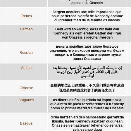
esposa de Onassis
l'argent acquiert une telle importance que
French
nous parlerons bientôt de Kennedy comme
du premier mari de la femme d'Onassis
German
Geld wird so wichtig, dass wir bald von
Kennedy als dem ersten Gatten der Frau
von Onassis sprechen werden
деньги приобретают такое большое
значения, что в скором времени мы будем
Russian
говорить о Кеннеди как о первом муже
жены Онассиса
Arabic
إن ما يملكه المال من أهمية الأن سوف يحملنا بعد
قليل إلى التكلم عن كندي كأول زوج لزوجة
أوناسيس
金钱的地位正日趋重要，不久我们就会将肯尼迪
Chinese
说成是奥纳西丝的妻子的首任丈夫了
Aragones
os diners están alquirindo tal importanzia
que aintro de poco rezentaremos a Kennedy
como ro primer mariu d'a muller de Onassis
dirua hartzen ari den hainbesteko garrantzia
ikusita, laster Kennedy aipatzen dugunean
Basque
Onassisen emaztearen lehenengo senarra
zela esango dugu