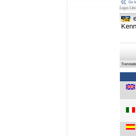
Go 
Logos Libr
Kenn
Translat