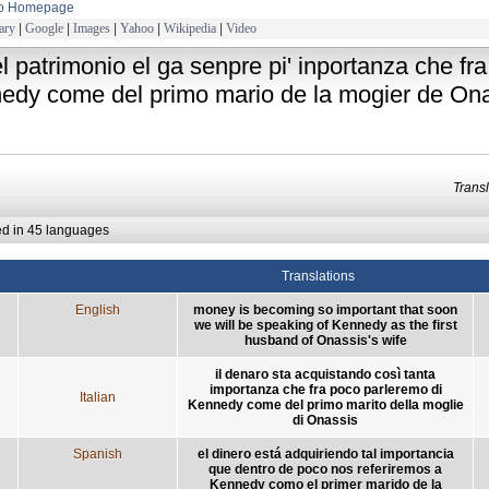
to Homepage
ary
|
Google
|
Images
|
Yahoo
|
Wikipedia
|
Video
el patrimonio el ga senpre pi' inportanza che f
edy come del primo mario de la mogier de On
Trans
ed in 45 languages
Translations
English
money is becoming so important that soon
we will be speaking of Kennedy as the first
husband of Onassis's wife
il denaro sta acquistando così tanta
importanza che fra poco parleremo di
Italian
Kennedy come del primo marito della moglie
di Onassis
Spanish
el dinero está adquiriendo tal importancia
que dentro de poco nos referiremos a
Kennedy como el primer marido de la