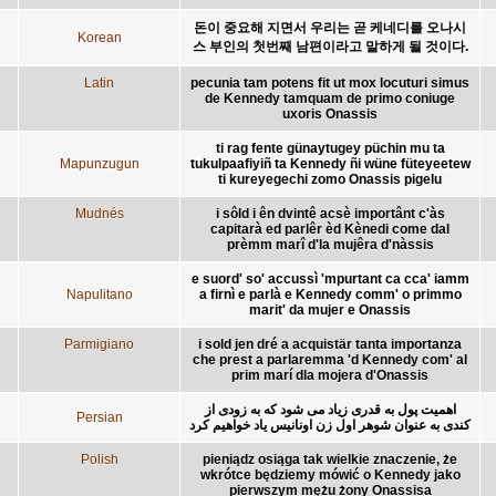
돈이 중요해 지면서 우리는 곧 케네디를 오나시
Korean
스 부인의 첫번째 남편이라고 말하게 될 것이다.
Latin
pecunia tam potens fit ut mox locuturi simus
de Kennedy tamquam de primo coniuge
uxoris Onassis
ti rag fente günaytugey püchin mu ta
Mapunzugun
tukulpaafiyiñ ta Kennedy ñi wüne füteyeetew
ti kureyegechi zomo Onassis pigelu
Mudnés
i sôld i ên dvintê acsè importânt c'às
capitarà ed parlêr èd Kènedi come dal
prèmm marî d'la mujêra d'nàssis
e suord' so' accussì 'mpurtant ca cca' iamm
Napulitano
a firnì e parlà e Kennedy comm' o primmo
marit' da mujer e Onassis
Parmigiano
i sold jen dré a acquistär tanta importanza
che prest a parlaremma 'd Kennedy com' al
prim marí dla mojera d'Onassis
اهميت پول به قدری زياد می شود که به زودی از
Persian
کندی به عنوان شوهر اول زن اونانيس ياد خواهيم کرد
Polish
pieniądz osiąga tak wielkie znaczenie, że
wkrótce będziemy mówić o Kennedy jako
pierwszym mężu żony Onassisa