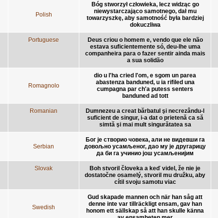
Bóg stworzył człowieka, lecz widząc go
niewystarczająco samotnego, dał mu
Polish
towarzyszkę, aby samotność była bardziej
dokuczliwa
Portuguese
Deus criou o homem e, vendo que ele não
estava suficientemente só, deu-lhe uma
companheira para o fazer sentir ainda mais
a sua solidão
dio u l'ha cried l'om, e sgom un parea
abastenza banduned, u ia rifiled una
Romagnolo
cumpagna par ch'a putess senters
banduned ad tott
Romanian
Dumnezeu a creat bărbatul şi necrezându-l
suficient de singur, i-a dat o prietenă ca să
simtă şi mai mult singurătatea sa
Бог је створио човека, али не видевши га
Serbian
довољно усамљеног, дао му је другарицу
да би га учинио још усамљенијим
Slovak
Boh stvoril človeka a keď videl, že nie je
dostatočne osamelý, stvoril mu družku, aby
cítil svoju samotu viac
Gud skapade mannen och när han såg att
denne inte var tillräckligt ensam, gav han
Swedish
honom ett sällskap så att han skulle känna
av ensamheten mer