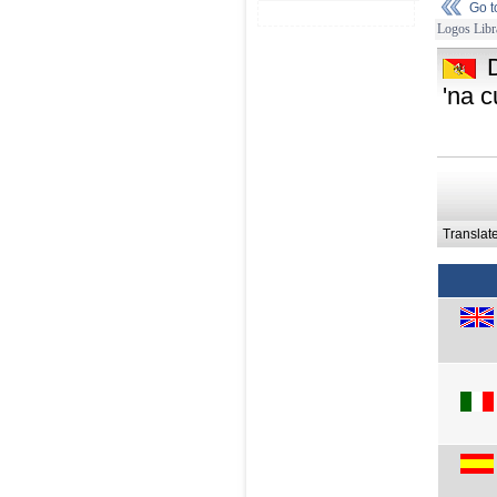
Go 
Logos Libr
'na c
Translat