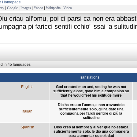
to Homepage
ary
|
Google
|
Images
|
Yahoo
|
Wikipedia
|
Video
Diu criau all'omu, poi ci parsi ca non era abbast
umpagna pi faricci sentiti cchio' 'ssai 'a sulitudi
ed in 45 languages
Translations
English
God created man and, seeing he was not
sufficiently alone, gave him a companion so
that he would feel his solitude more
Dio ha creato l'uomo, e non trovandolo
sufficientemente solo, gli ha dato una
Italian
compagna per fargli sentire di più la
solitudine
Spanish
Dios creó al hombre y al ver que no estaba
suficientemente solo, le dio una compañera
para aumentar su soledad