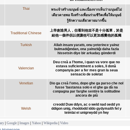
Thai
พระเจ้าสร้างมนุษย์ และเนื่องจากเห็นว่ามนุษย์ไม่
เดียวดายพอ จึงสร้างเพื่อนร่วมชีวิตเพื่อให้มนุษย์
รู้จักความเดียวดายมากขึ้น
上帝創造男人，但看到他並不是十分孤單，於是
Traditional Chinese
給他一個伴侶以便讓他可以更加感覺他的孤獨
Turkish
Allah insanı yarattı, onu yeterince yalnız
bulmadığından, ona yalnızlığı daha fazla
hissetsin diye bir arkadaş gönderdi
Deu creà a l'home, i quan va vore que no
estava suficientment a soles, li donà
Valencian
companyia per a fer mes gran la seua
sensacio de soletat
Venetian
Dio ga creà l'omo, dopo ghe ga parso che nol
fusse 'bastansa solo e el ghe ga dà na
conpagna par farghe sentire la solitudine
ancora de più
creodd Duw ddyn, ac o weld nad oedd yn
Welsh
ddigon unig, rhoddodd iddo gydymaith fel y
teimlai ei unigrwydd yn fwy
ary
|
Google
|
Images
|
Yahoo
|
Wikipedia
|
Video
to Homepage