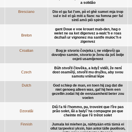
a solidão
Bresciano
Dio el ga fat l'om, pò el ghè sumet mja trop
sul e isé el gà miti a fianc na fomna per fal
sintì amò piò spirdit
gant Doue e voe krouet mab-den, hag o
welet ne oa ket digenvez a-walc'h e roas
Breton
dezhañ ur vignonez ma santfe muioc'h e
zigenvez
Croatian
Bog je stvorio čovjeka i, ne vidjevši ga
dovoljno samim, stvorio je ženu da još bolje
osjeti usamljenost
Bůh stvořil člověka, a když viděl, že není
Czech
dost osamělý, stvořil mu družku, aby svou
samotu vnímal lépe
Dutch
God schiep de man, en toen hij zag dat die
niet genoeg alleen was, gaf hij hem een
gezellin zodat hij de eenzaamheid beter zou
voelen
Diû l'a fé l'hommo, pu, troveint que l'îre pas
Dzoratâi
prâo solet, lâi a balyî 'na compagne po que
cheinte mî que l'è trétot solet
Finnish
Jumala loi miehen ja, nähtyään että tämä ei
ollut tarpeeksi yksin, hän antoi tälle puolison,