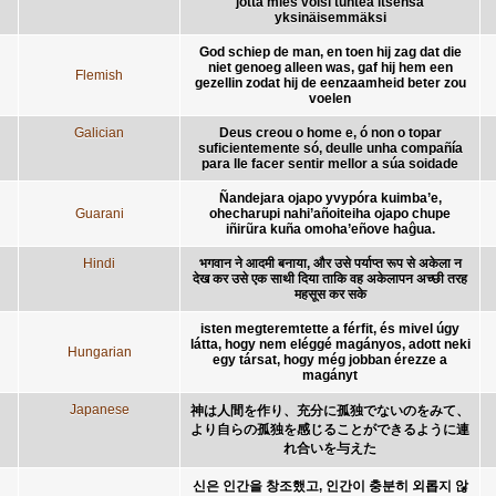
jotta mies voisi tuntea itsensä
yksinäisemmäksi
God schiep de man, en toen hij zag dat die
niet genoeg alleen was, gaf hij hem een
Flemish
gezellin zodat hij de eenzaamheid beter zou
voelen
Galician
Deus creou o home e, ó non o topar
suficientemente só, deulle unha compañía
para lle facer sentir mellor a súa soidade
Ñandejara ojapo yvypóra kuimba’e,
Guarani
ohecharupi nahi’añoiteiha ojapo chupe
iñirũra kuña omoha’eñove haĝua.
Hindi
भगवान ने आदमी बनाया, और उसे पर्याप्त रूप से अकेला न
देख कर उसे एक साथी दिया ताकि वह अकेलापन अच्छी तरह
महसूस कर सके
isten megteremtette a férfit, és mivel úgy
látta, hogy nem eléggé magányos, adott neki
Hungarian
egy társat, hogy még jobban érezze a
magányt
Japanese
神は人間を作り、充分に孤独でないのをみて、
より自らの孤独を感じることができるように連
れ合いを与えた
신은 인간을 창조했고, 인간이 충분히 외롭지 않