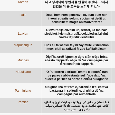
Korean
다고 생각되어 동반자를 만들어 주셨다. 그래서
인간은 더 큰 고독을 느끼게 되었다.
Latin
Deus hominem generavit et, cum eum non
inveniret satis solum, sociam ei dedit ut
solitudinem magis animadverteret
Dievs radīja cilvēku un, redzot, ka tas nav
Latvian
pietiekoši vientuļš, radīja ceļabiedru, lai viņš
vairāk izjustu vientulību
Mapunzugun
Dios eli ta wenxu fey ñi zoy müte kishulenon
mew, elufi ta xafkazi ñi zoy kuñifajküleam
Dio l'ha creê l'àmm, e dato c'àn n'êra brîsa
Mudnés
abâsta dapperlò, al gà dê 'na cumpâgna per
fêrel sintîr piò dapperò.
Napulitano
'O Pateterno a criato l'ommo e pecchè nun
ce pareva abbastante sul', 'nce dato 'na
suoccia pe 'nce fa sente e chiù a sulagnarìa
al Sgnor l'ha fat l'om e, parché a n'al catäva
Parmigiano
bastanza in solitudine, al gh'ha dé 'na
compagna pär aumentärla
Persian
خدا انسان را خلق کرد و با توجّه به اينکه او را به اندازه
کافی تنها نيافت به وی همدمی داد تا احساس تنهايی
را در وی بيشتر سازد