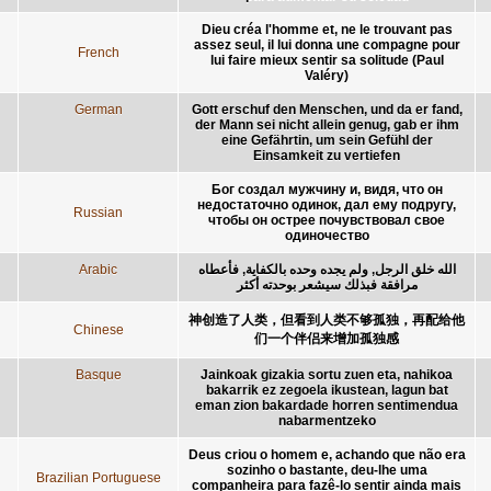
Dieu créa l'homme et, ne le trouvant pas
assez seul, il lui donna une compagne pour
French
lui faire mieux sentir sa solitude (Paul
Valéry)
German
Gott erschuf den Menschen, und da er fand,
der Mann sei nicht allein genug, gab er ihm
eine Gefährtin, um sein Gefühl der
Einsamkeit zu vertiefen
Бог создал мужчину и, видя, что он
недостаточно одинок, дал ему подругу,
Russian
чтобы он острее почувствовал свое
одиночество
Arabic
الله خلق الرجل, ولم يجده وحده بالكفاية, فأعطاه
مرافقة فبذلك سيشعر بوحدته أكثر
神创造了人类，但看到人类不够孤独，再配给他
Chinese
们一个伴侣来增加孤独感
Basque
Jainkoak gizakia sortu zuen eta, nahikoa
bakarrik ez zegoela ikustean, lagun bat
eman zion bakardade horren sentimendua
nabarmentzeko
Deus criou o homem e, achando que não era
sozinho o bastante, deu-lhe uma
Brazilian Portuguese
companheira para fazê-lo sentir ainda mais