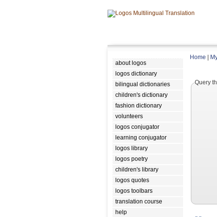
Home
|
My
about logos
logos dictionary
Query th
bilingual dictionaries
children's dictionary
fashion dictionary
volunteers
logos conjugator
learning conjugator
logos library
logos poetry
children's library
logos quotes
logos toolbars
translation course
help