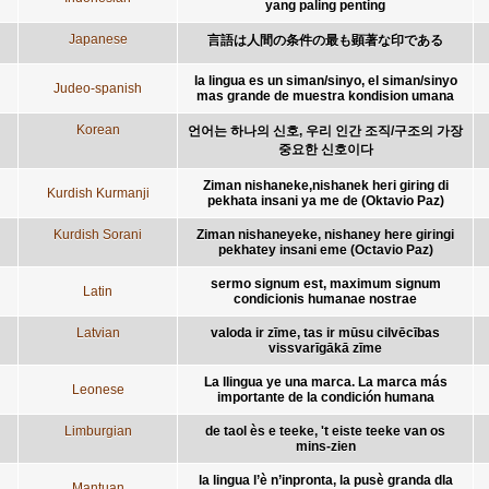
yang paling penting
Japanese
言語は人間の条件の最も顕著な印である
la lingua es un siman/sinyo, el siman/sinyo
Judeo-spanish
mas grande de muestra kondision umana
Korean
언어는 하나의 신호, 우리 인간 조직/구조의 가장
중요한 신호이다
Ziman nishaneke,nishanek heri giring di
Kurdish Kurmanji
pekhata insani ya me de (Oktavio Paz)
Kurdish Sorani
Ziman nishaneyeke, nishaney here giringi
pekhatey insani eme (Octavio Paz)
sermo signum est, maximum signum
Latin
condicionis humanae nostrae
Latvian
valoda ir zīme, tas ir mūsu cilvēcības
vissvarīgākā zīme
La llingua ye una marca. La marca más
Leonese
importante de la condición humana
Limburgian
de taol ès e teeke, 't eiste teeke van os
mins-zien
la lingua l’è n’inpronta, la pusè granda dla
Mantuan