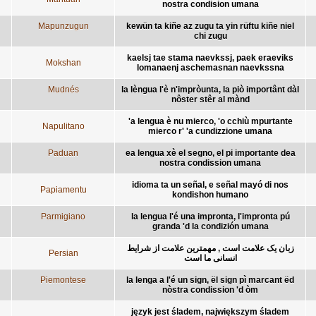
nostra condision umana
Mapunzugun
kewün ta kiñe az zugu ta yin rüftu kiñe niel
chi zugu
kaelsj tae stama naevkssj, paek eraeviks
Mokshan
lomanaenj aschemasnan naevkssna
Mudnés
la lèngua l'è n'impròunta, la piò importânt dàl
nôster stêr al mànd
'a lengua è nu mierco, 'o cchiù mpurtante
Napulitano
mierco r' 'a cundizzione umana
Paduan
ea lengua xè el segno, el pi importante dea
nostra condission umana
idioma ta un señal, e señal mayó di nos
Papiamentu
kondishon humano
Parmigiano
la lengua l'é una impronta, l'impronta pú
granda 'd la condizión umana
زبان يک علامت است , مهمترين علامت از شرايط
Persian
انسانی ما است
Piemontese
la lenga a l'é un sign, ël sign pì marcant ëd
nòstra condission 'd òm
język jest śladem, największym śladem