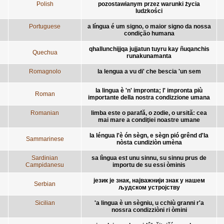
Polish
pozostawianym przez warunki życia
ludzkości
Portuguese
a língua é um signo, o maior signo da nossa
condição humana
qhallunchijjqa jujjatun tuyru kay ñuqanchis
Quechua
runakunamanta
Romagnolo
la lengua a vu di' che bescia 'un sem
la lingua è 'n' impronta; l' impronta più
Roman
importante della nostra condizzione umana
Romanian
limba este o parafă, o zodie, o ursită: cea
mai mare a condiţiei noastre umane
la léngua l'è ón sègn, e sègn pió grênd d'la
Sammarinese
nòsta cundiziòn umèna
Sardinian
sa lìngua est unu sinnu, su sinnu prus de
Campidanesu
importu de su essi òminis
језик је знак, најважнији знак у нашем
Serbian
људском устројству
Sicilian
'a lingua è un sègniu, u cchiù granni r'a
nossra condizziòni ri òmini