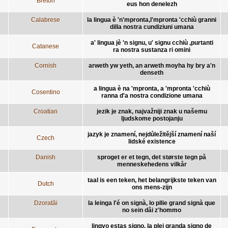
Breton
eus hon denelezh
Calabrese
la lingua è 'n'mpronta,l'mpronta 'cchiù granni
dilla nostra cundiziuni umana
a' lingua jè 'n signu, u' signu cchiù ,purtanti
Catanese
ra nostra sustanza ri omini
Cornish
arweth yw yeth, an arweth moyha hy bry a'n
denseth
a lingua è na 'mpronta, a 'mpronta 'cchiù
Cosentino
ranna d'a nostra condizione umana
Croatian
jezik je znak, najvažniji znak u našemu
ljudskome postojanju
jazyk je znamení, nejdůležitější znamení naší
Czech
lidské existence
Danish
sproget er et tegn, det største tegn på
menneskehedens vilkår
taal is een teken, het belangrijkste teken van
Dutch
ons mens-zijn
Dzoratâi
la leinga l'é on signà, lo pllie grand signà que
no sein dâi z'hommo
lingvo estas signo, la plej granda signo de