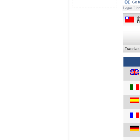
Go 
Logos Libr
Translat