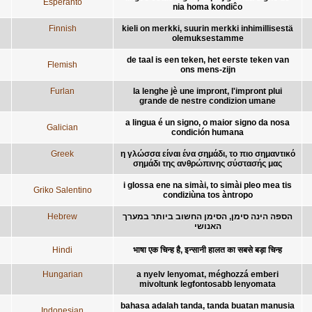
Esperanto
nia homa kondiĉo
Finnish
kieli on merkki, suurin merkki inhimillisestä
olemuksestamme
de taal is een teken, het eerste teken van
Flemish
ons mens-zijn
Furlan
la lenghe jè une impront, l'impront plui
grande de nestre condizion umane
a lingua é un signo, o maior signo da nosa
Galician
condición humana
Greek
η γλώσσα είναι ένα σημάδι, το πιο σημαντικό
σημάδι της ανθρώπινης σύστασής μας
i glossa ene na simài, to simài pleo mea tis
Griko Salentino
condiziùna tos àntropo
Hebrew
הספה הינה סימן, הסימן החשוב ביותר במערך
האנושי
Hindi
भाषा एक चिन्ह है, इन्सानी हालत का सबसे बड़ा चिन्ह
Hungarian
a nyelv lenyomat, méghozzá emberi
mivoltunk legfontosabb lenyomata
bahasa adalah tanda, tanda buatan manusia
Indonesian