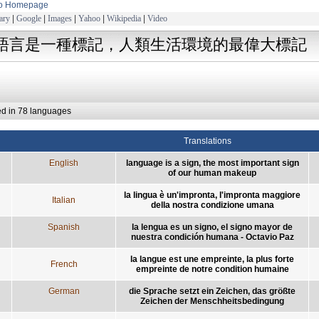
to Homepage
ary
|
Google
|
Images
|
Yahoo
|
Wikipedia
|
Video
語言是一種標記，人類生活環境的最偉大標記
ed in 78 languages
Translations
English
language is a sign, the most important sign
of our human makeup
la lingua è un'impronta, l'impronta maggiore
Italian
della nostra condizione umana
Spanish
la lengua es un signo, el signo mayor de
nuestra condición humana - Octavio Paz
la langue est une empreinte, la plus forte
French
empreinte de notre condition humaine
German
die Sprache setzt ein Zeichen, das größte
Zeichen der Menschheitsbedingung