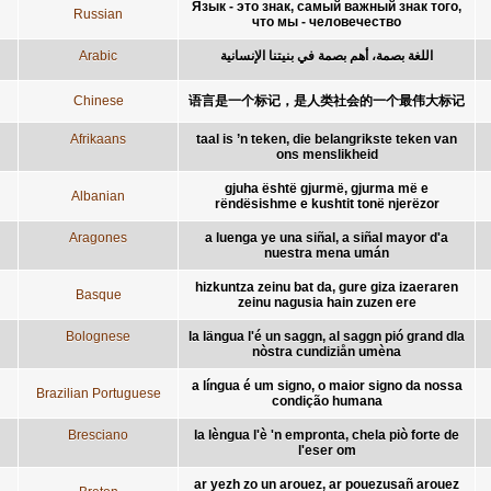
Язык - это знак, самый важный знак того,
Russian
что мы - человечество
Arabic
اللغة بصمة، أهم بصمة في بنيتنا الإنسانية
Chinese
语言是一个标记，是人类社会的一个最伟大标记
Afrikaans
taal is ’n teken, die belangrikste teken van
ons menslikheid
gjuha është gjurmë, gjurma më e
Albanian
rëndësishme e kushtit tonë njerëzor
Aragones
a luenga ye una siñal, a siñal mayor d'a
nuestra mena umán
hizkuntza zeinu bat da, gure giza izaeraren
Basque
zeinu nagusia hain zuzen ere
Bolognese
la längua l'é un saggn, al saggn pió grand dla
nòstra cundiziån umèna
a língua é um signo, o maior signo da nossa
Brazilian Portuguese
condição humana
Bresciano
la lèngua l'è 'n empronta, chela piò forte de
l'eser om
ar yezh zo un arouez, ar pouezusañ arouez