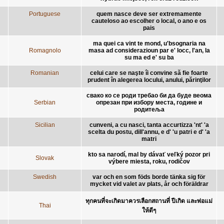
Portuguese
quem nasce deve ser extremamente
cauteloso ao escolher o local, o ano e os
pais
ma quei ca vint te mond, u'bsognaria na
Romagnolo
masa ad considerazioun par e' locc, l'an, la
su ma ed e' su ba
Romanian
celui care se naşte îi convine să fie foarte
prudent în alegerea locului, anului, părinţilor
свако ко се роди требао би да буде веома
Serbian
опрезан при избору места, године и
родитеља
Sicilian
cunveni, a cu nasci, tanta accurtizza 'nt' 'a
scelta du postu, dill'annu, e d' 'u patri e d' 'a
matri
kto sa narodí, mal by dávať veľký pozor pri
Slovak
výbere miesta, roku, rodičov
Swedish
var och en som föds borde tänka sig för
mycket vid valet av plats, år och föräldrar
ทุกคนที่จะเกิดมาควรเลือกสถานที่ ปีเกิด และพ่อแม่
Thai
ให้ดีๆ