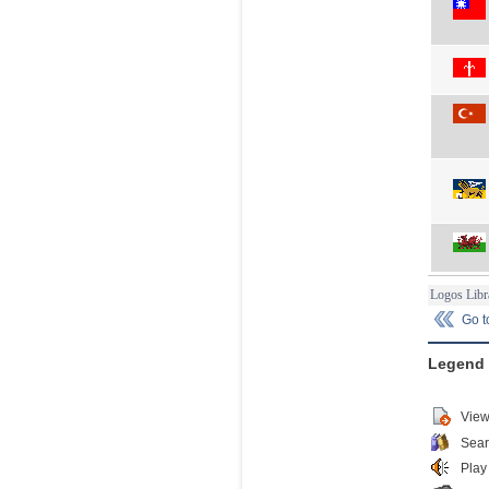
Logos Libr
Go 
Legend
View
Sear
Play