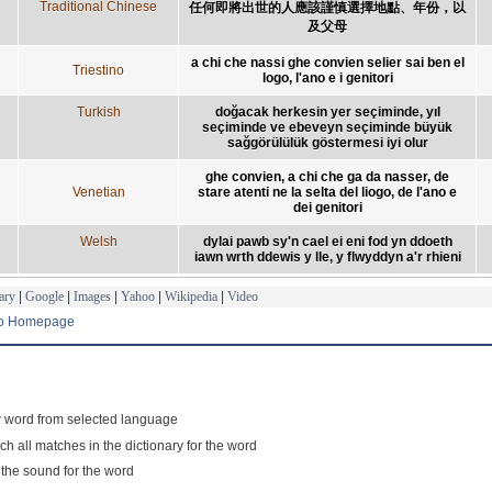
Traditional Chinese
任何即將出世的人應該謹慎選擇地點、年份，以
及父母
a chi che nassi ghe convien selier sai ben el
Triestino
logo, l'ano e i genitori
Turkish
doğacak herkesin yer seçiminde, yıl
seçiminde ve ebeveyn seçiminde büyük
sağgörülülük göstermesi iyi olur
ghe convien, a chi che ga da nasser, de
Venetian
stare atenti ne la selta del liogo, de l'ano e
dei genitori
Welsh
dylai pawb sy'n cael ei eni fod yn ddoeth
iawn wrth ddewis y lle, y flwyddyn a'r rhieni
ary
|
Google
|
Images
|
Yahoo
|
Wikipedia
|
Video
to Homepage
 word from selected language
ch all matches in the dictionary for the word
 the sound for the word