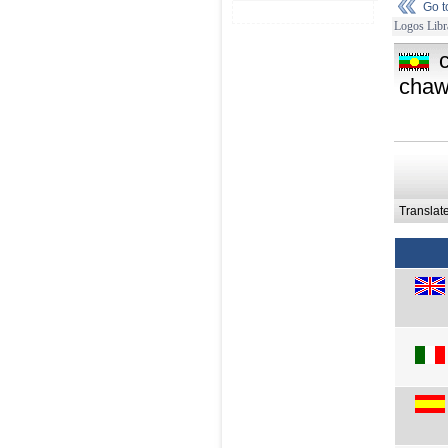
Go 
Logos Libr
chaw
Translat