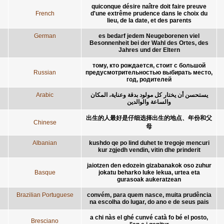
quiconque désire naître doit faire preuve
French
d'une extrême prudence dans le choix du
lieu, de la date, et des parents
German
es bedarf jedem Neugeborenen viel
Besonnenheit bei der Wahl des Ortes, des
Jahres und der Eltern
тому, кто рождается, стоит с большой
Russian
предусмотрительностью выбирать место,
год, родителей
Arabic
يستحسن أن يختار كل مولود بدقة وعناية، المكان
والساعة والوالدين
出生的人最好是仔细选择出生的地点、年份和父
Chinese
母
Albanian
kushdo qe po lind duhet te tregoje mencuri
kur zgjedh vendin, vitin dhe prinderit
jaiotzen den edozein gizabanakok oso zuhur
Basque
jokatu beharko luke lekua, urtea eta
gurasoak aukeratzean
Brazilian Portuguese
convém, para quem nasce, muita prudência
na escolha do lugar, do ano e de seus pais
a chi nàs el ghé cunvé catà fo bé el posto,
Bresciano