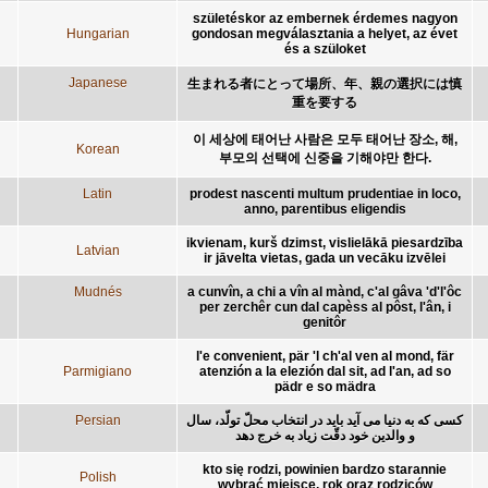
születéskor az embernek érdemes nagyon
Hungarian
gondosan megválasztania a helyet, az évet
és a szüloket
Japanese
生まれる者にとって場所、年、親の選択には慎
重を要する
이 세상에 태어난 사람은 모두 태어난 장소, 해,
Korean
부모의 선택에 신중을 기해야만 한다.
Latin
prodest nascenti multum prudentiae in loco,
anno, parentibus eligendis
ikvienam, kurš dzimst, vislielākā piesardzība
Latvian
ir jāvelta vietas, gada un vecāku izvēlei
Mudnés
a cunvîn, a chi a vîn al mànd, c'al gâva 'd'l'ôc
per zerchêr cun dal capèss al pôst, l'ân, i
genitôr
l'e convenient, pär 'l ch'al ven al mond, fär
Parmigiano
atenzión a la elezión dal sit, ad l'an, ad so
pädr e so mädra
Persian
کسی که به دنيا می آيد بايد در انتخاب محلّ تولّد، سال
و والدين خود دقّت زياد به خرج دهد
kto się rodzi, powinien bardzo starannie
Polish
wybrać miejsce, rok oraz rodziców