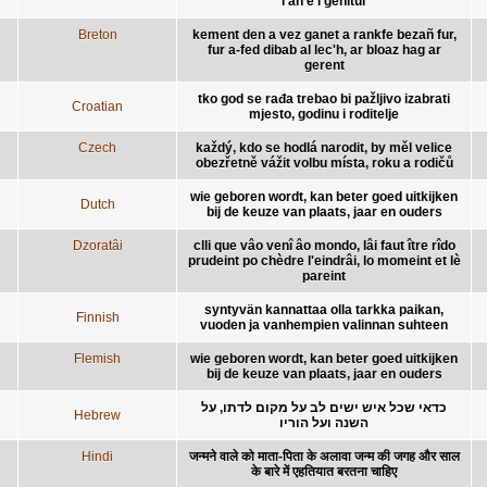
l'an e i genitur
Breton
kement den a vez ganet a rankfe bezañ fur,
fur a-fed dibab al lec'h, ar bloaz hag ar
gerent
tko god se rađa trebao bi pažljivo izabrati
Croatian
mjesto, godinu i roditelje
Czech
každý, kdo se hodlá narodit, by měl velice
obezřetně vážit volbu místa, roku a rodičů
wie geboren wordt, kan beter goed uitkijken
Dutch
bij de keuze van plaats, jaar en ouders
Dzoratâi
clli que vâo venî âo mondo, lâi faut ître rîdo
prudeint po chèdre l'eindrâi, lo momeint et lè
pareint
syntyvän kannattaa olla tarkka paikan,
Finnish
vuoden ja vanhempien valinnan suhteen
Flemish
wie geboren wordt, kan beter goed uitkijken
bij de keuze van plaats, jaar en ouders
כדאי שכל איש ישים לב על מקום לדתו, על
Hebrew
השנה ועל הוריו
Hindi
जन्मने वाले को माता-पिता के अलावा जन्म की जगह और साल
के बारे में एहतियात बरतना चाहिए