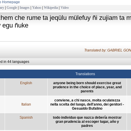
to Homepage
ary
|
Google
|
Images
|
Yahoo
|
Wikipedia
|
Video
chem che rume ta jeqülu mülefuy ñi zujiam ta m
 egu ñuke
Translated by: GABRIEL 
ed in 44 languages
Translations
English
anyone being born should exercise great
prudence in the choice of place, year, and
parents
conviene, a chi nasce, molta oculatezza
Italian
nella scelta del luogo, dell'anno, dei genitori -
Gesualdo Bufalino
Spanish
todo individuo que nazca debería mostrar
gran prudencia al escoger lugar, año y
padres