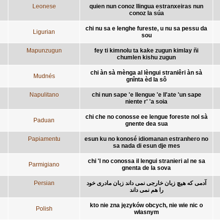
Leonese
quien nun conoz llingua estranxeiras nun
conoz la súa
chi nu sa e lenghe fureste, u nu sa pessu da
Ligurian
sou
Mapunzugun
fey ti kimnolu ta kake zugun kimlay ñi
chumlen kishu zugun
chi àn sà mènga al lèngui straniêri àn sà
Mudnés
gnînta èd la sô
Napulitano
chi nun sape 'e llengue 'e ll'ate 'un sape
niente r' 'a soia
chi che no conosse ee lengue foreste nol sà
Paduan
gnente dea sua
Papiamentu
esun ku no konosé idiomanan estranhero no
sa nada di esun dje mes
chi 'l no conossa il lengui stranieri al ne sa
Parmigiano
gnenta de la sova
Persian
آدمی که هیچ زبان خارجی نمی داند زبان مادری خود
را هم نمی داند
kto nie zna języków obcych, nie wie nic o
Polish
własnym