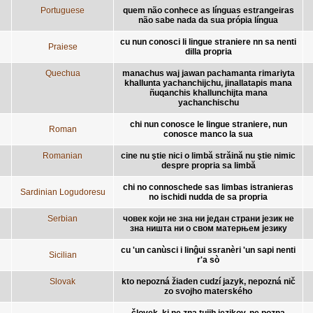
Portuguese
quem não conhece as línguas estrangeiras
não sabe nada da sua própia língua
cu nun conosci li lingue straniere nn sa nenti
Praiese
dilla propria
Quechua
manachus waj jawan pachamanta rimariyta
khallunta yachanchijchu, jinallatapis mana
ñuqanchis khallunchijta mana
yachanchischu
chi nun conosce le lingue straniere, nun
Roman
conosce manco la sua
Romanian
cine nu ştie nici o limbă străină nu ştie nimic
despre propria sa limbă
chi no connoschede sas limbas istranieras
Sardinian Logudoresu
no ischidi nudda de sa propria
Serbian
човек који не зна ни један страни језик не
зна ништа ни о свом матерњем језику
cu 'un canùsci i linĝui ssranèri 'un sapi nenti
Sicilian
r'a sò
Slovak
kto nepozná žiaden cudzí jazyk, nepozná nič
zo svojho materského
človek, ki ne zna tujih jezikov, ne pozna