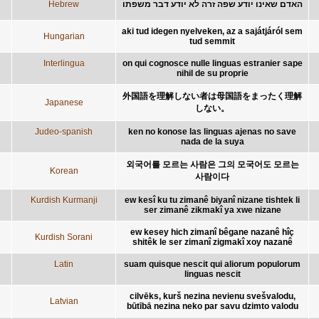
Hebrew
האדם שאינו יודע שפה זרה לא יודע דבר משפתו
aki tud idegen nyelveken, az a sajátjáról sem
Hungarian
tud semmit
Interlingua
on qui cognosce nulle linguas estranier sape
nihil de su proprie
外国語を理解しない者は母国語をまったく理解
Japanese
しない。
Judeo-spanish
ken no konose las linguas ajenas no save
nada de la suya
외국어를 모르는 사람은 그의 모국어도 모르는
Korean
사람이다
Kurdish Kurmanji
ew kesî ku tu zimanê biyanî nizane tishtek li
ser zimanê zikmakî ya xwe nizane
ew kesey hich zimanî bêgane nazanê hîç
Kurdish Sorani
shitêk le ser zimanî zigmakî xoy nazanê
Latin
suam quisque nescit qui aliorum populorum
linguas nescit
cilvēks, kurš nezina nevienu svešvalodu,
Latvian
būtībā nezina neko par savu dzimto valodu