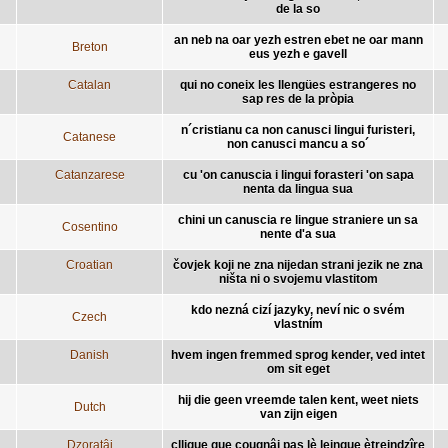
de la so
an neb na oar yezh estren ebet ne oar mann
Breton
eus yezh e gavell
Catalan
qui no coneix les llengües estrangeres no
sap res de la pròpia
n´cristianu ca non canusci lingui furisteri,
Catanese
non canusci mancu a so´
Catanzarese
cu 'on canuscia i lingui forasteri 'on sapa
nenta da lingua sua
chini un canuscia re lingue straniere un sa
Cosentino
nente d'a sua
Croatian
čovjek koji ne zna nijedan strani jezik ne zna
ništa ni o svojemu vlastitom
kdo nezná cizí jazyky, neví nic o svém
Czech
vlastním
Danish
hvem ingen fremmed sprog kender, ved intet
om sit eget
hij die geen vreemde talen kent, weet niets
Dutch
van zijn eigen
Dzoratâi
cllique que cougnâi pas lè leingue ètreindzîre