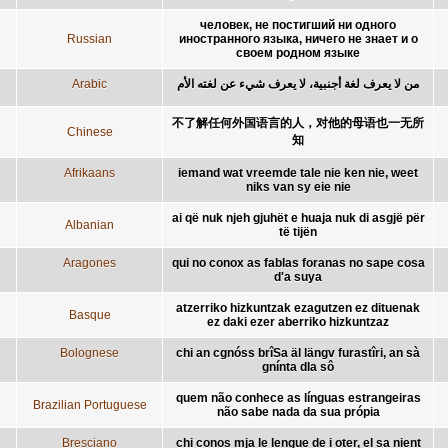
человек, не постигший ни одного
Russian
иностранного языка, ничего не знает и о
своем родном языке
Arabic
من لا يعرف لغة أجنبية، لا يعرف شيء عن لغته الأم
不了解任何外国语言的人，对他的母语也一无所
Chinese
知
Afrikaans
iemand wat vreemde tale nie ken nie, weet
niks van sy eie nie
ai që nuk njeh gjuhët e huaja nuk di asgjë për
Albanian
të tijën
Aragones
qui no conox as fablas foranas no sape cosa
d'a suya
atzerriko hizkuntzak ezagutzen ez dituenak
Basque
ez daki ezer aberriko hizkuntzaz
Bolognese
chi an cgnóss brîSa äl längv furastîri, an sà
gnínta dla sô
quem não conhece as línguas estrangeiras
Brazilian Portuguese
não sabe nada da sua própia
Bresciano
chi conos mja le lengue de i oter, el sa nient