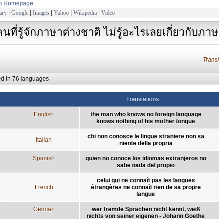
to Homepage
ary
|
Google
|
Images
|
Yahoo
|
Wikipedia
|
Video
คนที่รู้จักภาษาต่างชาติ ไม่รู้อะไรเลยเกี่ยวกับ
Trans
ed in 76 languages
Translations
English
the man who knows no foreign language
knows nothing of his mother tongue
chi non conosce le lingue straniere non sa
Italian
niente della propria
Spanish
quien no conoce los idiomas extranjeros no
sabe nada del propio
celui qui ne connaît pas les langues
French
étrangères ne connaît rien de sa propre
langue
German
wer fremde Sprachen nicht kennt, weiß
nichts von seiner eigenen - Johann Goethe