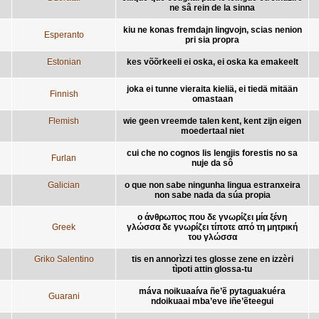
ne sâ rein de la sinna
kiu ne konas fremdajn lingvojn, scias nenion
Esperanto
pri sia propra
Estonian
kes võõrkeeli ei oska, ei oska ka emakeelt
joka ei tunne vieraita kieliä, ei tiedä mitään
Finnish
omastaan
Flemish
wie geen vreemde talen kent, kent zijn eigen
moedertaal niet
cui che no cognos lis lengjis forestis no sa
Furlan
nuje da sô
Galician
o que non sabe ningunha lingua estranxeira
non sabe nada da súa propia
ο άνθρωπος που δε γνωρίζει μία ξένη
Greek
γλώσσα δε γνωρίζει τίποτε από τη μητρική
του γλώσσα
Griko Salentino
tis en annorìzzi tes glosse zene en izzèri
tìpoti attin glossa-tu
máva noikuaaíva ñe’ẽ pytaguakuéra
Guarani
ndoikuaai mba’eve iñe’ẽteegui