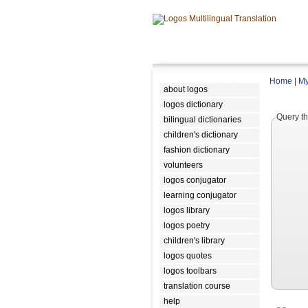
Home
|
My
about logos
logos dictionary
Query th
bilingual dictionaries
children's dictionary
fashion dictionary
volunteers
logos conjugator
learning conjugator
logos library
logos poetry
children's library
logos quotes
logos toolbars
translation course
help