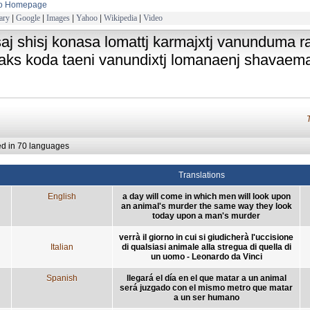
to Homepage
ary
|
Google
|
Images
|
Yahoo
|
Wikipedia
|
Video
saj shisj konasa lomattj karmajxtj vanunduma 
aks koda taeni vanundixtj lomanaenj shavaem
ed in 70 languages
Translations
English
a day will come in which men will look upon
an animal's murder the same way they look
today upon a man's murder
verrà il giorno in cui si giudicherà l'uccisione
Italian
di qualsiasi animale alla stregua di quella di
un uomo - Leonardo da Vinci
Spanish
llegará el día en el que matar a un animal
será juzgado con el mismo metro que matar
a un ser humano