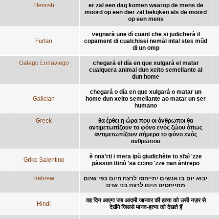
Flemish
er zal een dag komen waarop de mens de
moord op een dier zal bekijken als de moord
op een mens
vegnarà une dì cuant che si judicherà il
Furlan
copament di cualchisei nemâl intal stes mûd
di un omp
Galego Eonaviego
chegará el día en que xulgará el matar
cualquera animal dun xeito semellante al
dun home
chegará o día en que xulgará o matar un
Galician
home dun xeito semellante ao matar un ser
humano
Greek
θα έρθει η ώρα που οι άνθρωποι θα
αντιμετωπίζουν το φόνο ενός ζώου όπως
αντιμετωπίζουν σήμερα το φόνο ενός
ανθρώπου
è nna'rti i mera ipù giudichète to sfaì 'zze
Griko Salentino
pàsson ttinò 'sa ccino 'zze nan àntrepo
Hebrew
יבוא יום בו אנשים יתייחסו לרצח חיום כפי שהם
מתייחסים היום לרצח בני אדם
वह दिन आएगा जब आदमी जानवर की हत्या को उसी नज़र से
Hindi
देखेंगे जिससे मानव-हत्या को देखते हैं