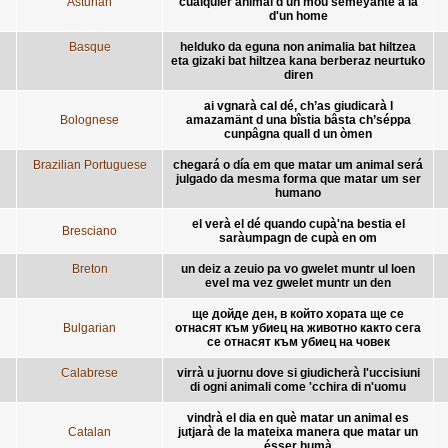
Asturian
cualquier animal d'un mou semeyante a la
d'un home
Basque
helduko da eguna non animalia bat hiltzea
eta gizaki bat hiltzea kana berberaz neurtuko
diren
ai vgnarà cal dé, ch’as giudicarà l
Bolognese
amazamänt d una bîstia bâsta ch’séppa
cunpâgna quall d un òmen
Brazilian Portuguese
chegará o día em que matar um animal será
julgado da mesma forma que matar um ser
humano
el verà el dé quando cupà'na bestia el
Bresciano
saràumpagn de cupà en om
Breton
un deiz a zeuio pa vo gwelet muntr ul loen
evel ma vez gwelet muntr un den
ще дойде ден, в който хората ще се
Bulgarian
отнасят към убиец на животно както сега
се отнасят към убиец на човек
Calabrese
virrà u juornu dove si giudicherà l'uccisiuni
di ogni animali come 'cchira di n'uomu
vindrà el dia en què matar un animal es
Catalan
jutjarà de la mateixa manera que matar un
ésser humà