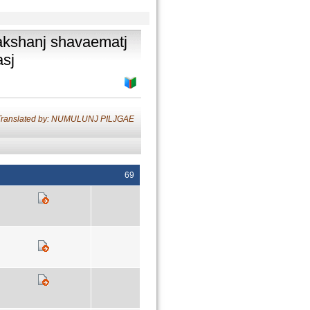
rakshanj shavaematj
asj
Translated by: NUMULUNJ PILJGAE
69