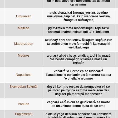
op 'n beis aeve êrg gon vènne as de moëd
op ne mins
ateis diena, kai žmogus vertins gyvūno
Lithuanian
nužudymą, taip pat, kaip šiandieną vertiną
žmogaus nužudymą
Maltese
jigi z-zmien meta nibdew inqisu l-qtil ta’ xi
annimal bhalma nqisu l-qtil ta’ xi bniedem
akupeay chhi antü chew ñi lagüm kujiñün xür
Mapunzugun
ta lagüm chen mew femechi ñi ka konael ti
welulkalu egu
Mudnés
a gnarà al dè che as giudicarà chi ha mazè
'na bèstia cumpàgn s'l'avèss mazè un
cristiàn
venarrà 'o iuorno ca se iudecarrà
Napulitano
ll'accisione 'e ogn'animale â manera stessa
'e chella 'e n'ommo
Norwegian Bokmål
det vil komme en dag da mennesket vil se
på mord på dyr på samme måte som de i
dag ser på mord på mennesker
vegnarà el dì in cui se giudicherà ea morte
Paduan
de un animae come quea de un omo
Papiamentu
e dia lo yega den kua hendenan lo konsiderá
homisidio di animalnan di mes manera ku