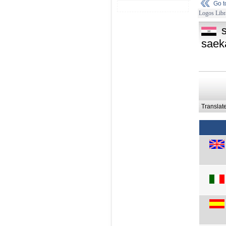
Go 
Logos Libr
saek
Translat