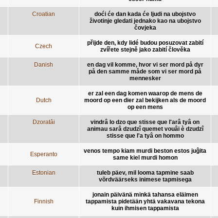
Croatian
doći će dan kada će ljudi na ubojstvo
životinje gledati jednako kao na ubojstvo
čovjeka
přijde den, kdy lidé budou posuzovat zabití
Czech
zvířete stejně jako zabití člověka
Danish
en dag vil komme, hvor vi ser mord på dyr
på den samme måde som vi ser mord på
mennesker
er zal een dag komen waarop de mens de
Dutch
moord op een dier zal bekijken als de moord
op een mens
Dzoratâi
vindrâ lo dzo que stisse que l'arâ tyâ on
animau sarâ dzudzî quemet vouâi è dzudzî
stisse que l'a tyâ on hommo
venos tempo kiam murdi beston estos juĝita
Esperanto
same kiel murdi homon
Estonian
tuleb päev, mil looma tapmine saab
võrdväärseks inimese tapmisega
jonain päivänä minkä tahansa eläimen
Finnish
tappamista pidetään yhtä vakavana tekona
kuin ihmisen tappamista