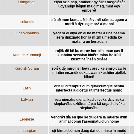
Hungarian
eljön az a nap, amikor egy állat megölését
ugyanúgy ítéljük majd meg, mint egy
emberét
sú tíð mun koma að litið verði sömu augum á
Icelandic
morð á dýri og morð á manni
Judeo-spanish
yegara el diya en el ke matar a una beema
sera djuzgado kon la mizma medida ke
matar a un benadam
rojêk dê bê ku mirov her bi heman çav li
Kurdish Kurmanji
kushtina sewalan binêre mîna îro kû li
kushtina însên dinêre
Kurdish Sorani
rojêk dê miro her bew corey ke emro çaw le
mirdinî însanêk deka awash kushtinî ajellêk
bibînê
erit illud tempus cum quaecumque bestia
Latin
interfecta iudicetur ut interfectus homo
Latvian
reiz pienāks diena, kad cilvēks dzīvnieka
slepkavību uzlūkos tāpat kā tagad cilvēka
slepkavību
vendrá'l día en que se xulgará la muerte d'un
Leonese
animal comu l'asesinatu d'un home
Limburgian
ojt kimp doë nen daog dat de minse 'n moëd