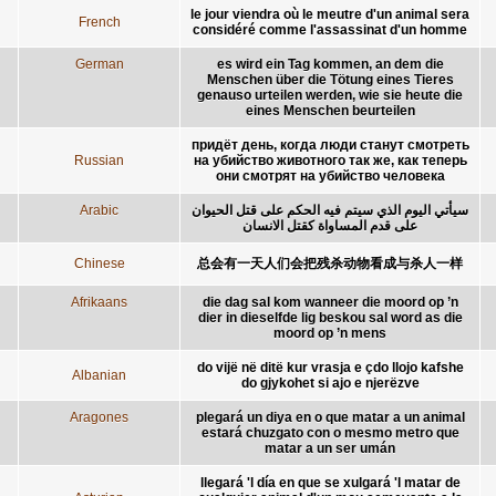
le jour viendra où le meutre d'un animal sera
French
considéré comme l'assassinat d'un homme
German
es wird ein Tag kommen, an dem die
Menschen über die Tötung eines Tieres
genauso urteilen werden, wie sie heute die
eines Menschen beurteilen
придёт день, когда люди станут смотреть
Russian
на убийство животного так же, как теперь
они смотрят на убийство человека
Arabic
سيأتي اليوم الذي سيتم فيه الحكم على قتل الحيوان
على قدم المساواة كقتل الانسان
Chinese
总会有一天人们会把残杀动物看成与杀人一样
Afrikaans
die dag sal kom wanneer die moord op ’n
dier in dieselfde lig beskou sal word as die
moord op ’n mens
do vijë në ditë kur vrasja e çdo llojo kafshe
Albanian
do gjykohet si ajo e njerëzve
Aragones
plegará un diya en o que matar a un animal
estará chuzgato con o mesmo metro que
matar a un ser umán
llegará 'l día en que se xulgará 'l matar de