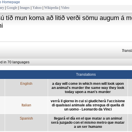
to Homepage
ary
|
Google
|
Images
|
Yahoo
|
Wikipedia
|
Video
sú tíð mun koma að litið verði sömu augum á m
i
Trans
ed in 70 languages
Translations
English
a day will come in which men will look upon
an animal's murder the same way they look
today upon a man's murder
verrà il giorno in cui si giudicherà l'uccisione
Italian
di qualsiasi animale alla stregua di quella di
un uomo - Leonardo da Vinci
Spanish
llegará el día en el que matar a un animal
será juzgado con el mismo metro que matar
a un ser humano