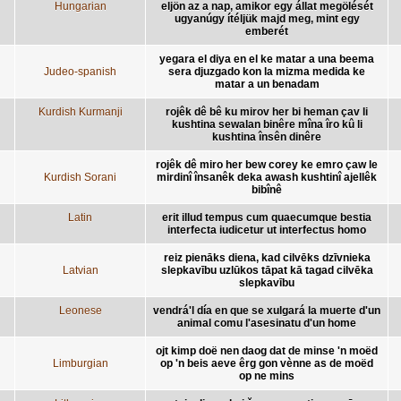
Hungarian
eljön az a nap, amikor egy állat megölését
ugyanúgy ítéljük majd meg, mint egy
emberét
yegara el diya en el ke matar a una beema
Judeo-spanish
sera djuzgado kon la mizma medida ke
matar a un benadam
Kurdish Kurmanji
rojêk dê bê ku mirov her bi heman çav li
kushtina sewalan binêre mîna îro kû li
kushtina însên dinêre
rojêk dê miro her bew corey ke emro çaw le
Kurdish Sorani
mirdinî însanêk deka awash kushtinî ajellêk
bibînê
Latin
erit illud tempus cum quaecumque bestia
interfecta iudicetur ut interfectus homo
reiz pienāks diena, kad cilvēks dzīvnieka
Latvian
slepkavību uzlūkos tāpat kā tagad cilvēka
slepkavību
Leonese
vendrá'l día en que se xulgará la muerte d'un
animal comu l'asesinatu d'un home
ojt kimp doë nen daog dat de minse 'n moëd
Limburgian
op 'n beis aeve êrg gon vènne as de moëd
op ne mins