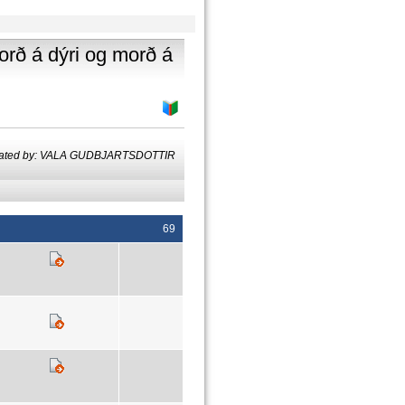
orð á dýri og morð á
lated by: VALA GUDBJARTSDOTTIR
69