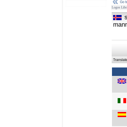
Go 
Logos Libr
mann
Translat