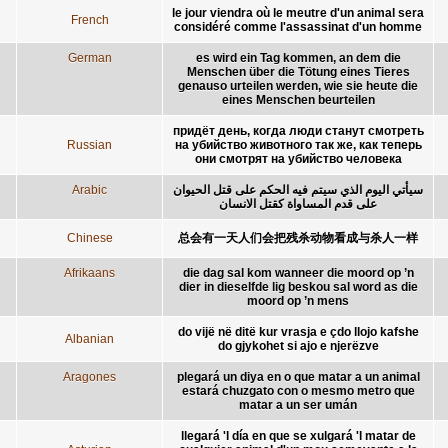
le jour viendra où le meutre d'un animal sera
French
considéré comme l'assassinat d'un homme
German
es wird ein Tag kommen, an dem die
Menschen über die Tötung eines Tieres
genauso urteilen werden, wie sie heute die
eines Menschen beurteilen
придёт день, когда люди станут смотреть
Russian
на убийство животного так же, как теперь
они смотрят на убийство человека
Arabic
سيأتي اليوم الذي سيتم فيه الحكم على قتل الحيوان
على قدم المساواة كقتل الانسان
Chinese
总会有一天人们会把残杀动物看成与杀人一样
Afrikaans
die dag sal kom wanneer die moord op ’n
dier in dieselfde lig beskou sal word as die
moord op ’n mens
do vijë në ditë kur vrasja e çdo llojo kafshe
Albanian
do gjykohet si ajo e njerëzve
Aragones
plegará un diya en o que matar a un animal
estará chuzgato con o mesmo metro que
matar a un ser umán
llegará 'l día en que se xulgará 'l matar de