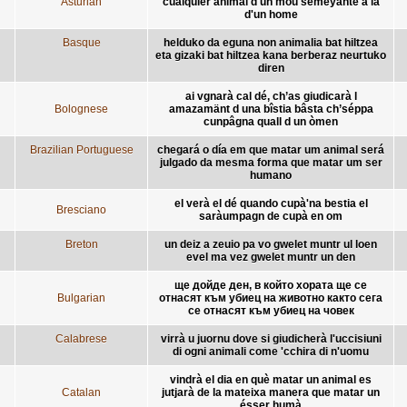
Asturian
cualquier animal d'un mou semeyante a la
d'un home
Basque
helduko da eguna non animalia bat hiltzea
eta gizaki bat hiltzea kana berberaz neurtuko
diren
ai vgnarà cal dé, ch’as giudicarà l
Bolognese
amazamänt d una bîstia bâsta ch’séppa
cunpâgna quall d un òmen
Brazilian Portuguese
chegará o día em que matar um animal será
julgado da mesma forma que matar um ser
humano
el verà el dé quando cupà'na bestia el
Bresciano
saràumpagn de cupà en om
Breton
un deiz a zeuio pa vo gwelet muntr ul loen
evel ma vez gwelet muntr un den
ще дойде ден, в който хората ще се
Bulgarian
отнасят към убиец на животно както сега
се отнасят към убиец на човек
Calabrese
virrà u juornu dove si giudicherà l'uccisiuni
di ogni animali come 'cchira di n'uomu
vindrà el dia en què matar un animal es
Catalan
jutjarà de la mateixa manera que matar un
ésser humà