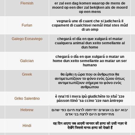
Flemish
er zal een dag komen waarop de mens de
moord op een dier zal bekijken als de moord
op een mens
vegnarà une dì cuant che si judicherà il
Furlan
copament di cualchisei nemâl intal stes mûd
di un omp
Galego Eonaviego
chegará el día en que xulgará el matar
cualquera animal dun xeito semellante al
dun home
chegará o día en que xulgará o matar un
Galician
home dun xeito semellante ao matar un ser
humano
Greek
θα έρθει η ώρα που οι άνθρωποι θα
αντιμετωπίζουν το φόνο ενός ζώου όπως
αντιμετωπίζουν σήμερα το φόνο ενός
ανθρώπου
è nna'rti i mera ipù giudichète to sfaì 'zze
Griko Salentino
pàsson ttinò 'sa ccino 'zze nan àntrepo
Hebrew
יבוא יום בו אנשים יתייחסו לרצח חיום כפי שהם
מתייחסים היום לרצח בני אדם
वह दिन आएगा जब आदमी जानवर की हत्या को उसी नज़र से
Hindi
देखेंगे जिससे मानव-हत्या को देखते हैं