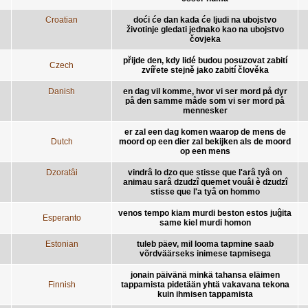
Croatian
doći će dan kada će ljudi na ubojstvo
životinje gledati jednako kao na ubojstvo
čovjeka
přijde den, kdy lidé budou posuzovat zabití
Czech
zvířete stejně jako zabití člověka
Danish
en dag vil komme, hvor vi ser mord på dyr
på den samme måde som vi ser mord på
mennesker
er zal een dag komen waarop de mens de
Dutch
moord op een dier zal bekijken als de moord
op een mens
Dzoratâi
vindrâ lo dzo que stisse que l'arâ tyâ on
animau sarâ dzudzî quemet vouâi è dzudzî
stisse que l'a tyâ on hommo
venos tempo kiam murdi beston estos juĝita
Esperanto
same kiel murdi homon
Estonian
tuleb päev, mil looma tapmine saab
võrdväärseks inimese tapmisega
jonain päivänä minkä tahansa eläimen
Finnish
tappamista pidetään yhtä vakavana tekona
kuin ihmisen tappamista