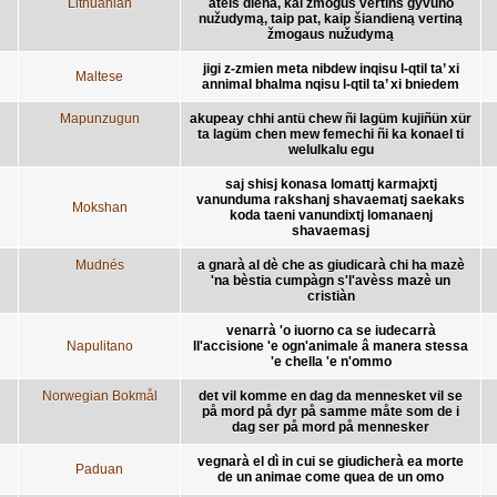
Lithuanian
ateis diena, kai žmogus vertins gyvūno
nužudymą, taip pat, kaip šiandieną vertiną
žmogaus nužudymą
jigi z-zmien meta nibdew inqisu l-qtil ta’ xi
Maltese
annimal bhalma nqisu l-qtil ta’ xi bniedem
Mapunzugun
akupeay chhi antü chew ñi lagüm kujiñün xür
ta lagüm chen mew femechi ñi ka konael ti
welulkalu egu
saj shisj konasa lomattj karmajxtj
vanunduma rakshanj shavaematj saekaks
Mokshan
koda taeni vanundixtj lomanaenj
shavaemasj
Mudnés
a gnarà al dè che as giudicarà chi ha mazè
'na bèstia cumpàgn s'l'avèss mazè un
cristiàn
venarrà 'o iuorno ca se iudecarrà
Napulitano
ll'accisione 'e ogn'animale â manera stessa
'e chella 'e n'ommo
Norwegian Bokmål
det vil komme en dag da mennesket vil se
på mord på dyr på samme måte som de i
dag ser på mord på mennesker
vegnarà el dì in cui se giudicherà ea morte
Paduan
de un animae come quea de un omo