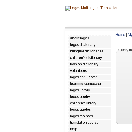
Home
|
My
about logos
logos dictionary
Query th
bilingual dictionaries
children's dictionary
fashion dictionary
volunteers
logos conjugator
learning conjugator
logos library
logos poetry
children's library
logos quotes
logos toolbars
translation course
help