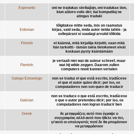
Esperanto
oni ne tradukas skribaĵojn, oni tradukas tion,
kiun aŭtoro volis diri; tial komputiloj ne
atingas traduki
tõlgitakse mitte seda, mis on raamatus
Estonian
kirjas, vaid seda, mida autor öelda tahtis - ja
sellepärast ei suudagi arvutid tõlkida
Finnish
et käännä, mitä kirjailija kirjoitti, vaan mitä
hän tarkoitti - tämän takia tietokoneet eivät
koskaan pysty kääntämään
je vertaalt niet wat de auteur schreef, maar
Flemish
wat hij wilde zeggen. Daarom zullen
computers nooit kunnen vertalen
Galego Eonaviego
non se traduz el que está escrito, tradúcese
el que el autor quixo dicir; por iso, os
computadores non son quen de traducir
non se traduce o que está escrito, tradúcese
Galician
o que o autor pretendeu dicir; por iso, os
computadores non logran traducir ben
Greek
δε μεταφράζεις αυτό που έγραψε ο
συγγραφέας αλλά αυτό που ήθελε να πει,
γι'αυτό οι υπολογιστές ποτέ δε θα μπορέσουν
να μεταφράσουν