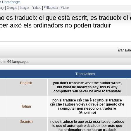
to Homepage
ary
|
Google
|
Images
|
Yahoo
|
Wikipedia
|
Video
no es tradueix el que està escrit, es tradueix el 
i per això els ordinadors no poden traduir
Transla
ed in 66 languages
Translations
English
you don't translate what the author wrote,
but what he meant to say, this is why
computers will never be able to translate
non si traduce ciò che è scritto, si traduce
ciò che l'autore voleva dire, è per questo che
Italian
i computer non riescono a tradurre
(Anonimo)
Spanish
no se traduce lo que está escrito, se traduce
lo que el autor quiso decir, es por esto que
los ordenadores no logran traducir