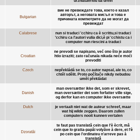
urzhiataerioù da dreiñ
вие не превеждате това, което е казал
авторът, а неговата мисъл и това е
Bulgarian
причината компютрите да не могат да
превеждат
Calabrese
nun si traduci 'cchiru ca è scrittu,si traduci
'cchiru ca l'autori vulia dici,è pi 'cchistu ca i
computer nun riescini a traduci
ne prevodi se napisano, već ono što je autor
Croatian
htio izraziti; zato računala nikada neće moći
prevoditi
Czech
nepřekládá se to, co autor napsal, ale to, co
chtěl sdělit. Proto počítače nikdy nebudou
umět překládat
man oversætter ikke det, som er skrevet,
Danish
man oversætter det som forfatter ville sige,
og derfor kan en computer ikke oversætte
Dutch
je vertaalt niet wat de auteur schreef, maar
wat hij wilde zeggen. Daarom zullen
computers nooit kunnen vertalen
te faut pas translatâ cein que l'è ècrit, mâ
cein que lo gratta-papâi volyâve à dere, et l'è
Dzoratâi
po cein que l'ordinateu n'arreve pas à
translatâ