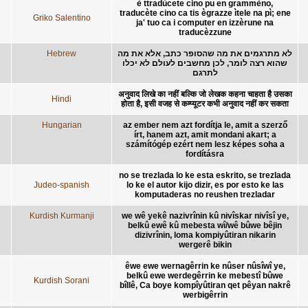
è ttradùcete cino pu en grammèno,
traducète cino ca tis ègrazze ìtele na pì; ene
Griko Salentino
ja' tuo ca i computer en izzèrune na
traducèzzune
Hebrew
לא מתרגמים את מה שהסופר כתב, אלא את מה
שהוא רצה לומר, לכן מחשבים לעולם לא יכלו
לתרגם
अनुवाद लिखे का नहीं बल्कि जो लेखक कहना चाहता है उसका
Hindi
होता है, इसी वजह से कम्प्यूटर कभी अनुवाद नहीं कर सकता
Hungarian
az ember nem azt fordítja le, amit a szerző
írt, hanem azt, amit mondani akart; a
számítógép ezért nem lesz képes soha a
fordításra
no se trezlada lo ke esta eskrito, se trezlada
Judeo-spanish
lo ke el autor kijo dizir, es por esto ke las
komputaderas no reushen trezladar
Kurdish Kurmanji
we wê yekê nazivrînin kû nivîskar nivîsî ye,
belkû ewê kû mebesta wî/wê bûwe bêjin
dizivrînin, loma kompiyûtiran nikarin
wergerê bikin
êwe ewe wernagêrrin ke nûser nûsîwî ye,
belkû ewe werdegêrrin ke mebestî bûwe
Kurdish Sorani
bîllê, Ca boye kompîyûtiran qet pêyan nakrê
werbigêrrin