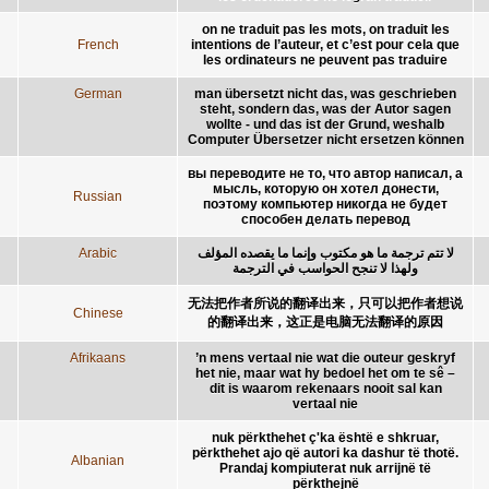
on ne traduit pas les mots, on traduit les
French
intentions de l’auteur, et c’est pour cela que
les ordinateurs ne peuvent pas traduire
German
man übersetzt nicht das, was geschrieben
steht, sondern das, was der Autor sagen
wollte - und das ist der Grund, weshalb
Computer Übersetzer nicht ersetzen können
вы переводите не то, что автор написал, а
мысль, которую он хотел донести,
Russian
поэтому компьютер никогда не будет
способен делать перевод
Arabic
لا تتم ترجمة ما هو مكتوب وإنما ما يقصده المؤلف
ولهذا لا تنجح الحواسب في الترجمة
无法把作者所说的翻译出来，只可以把作者想说
Chinese
的翻译出来，这正是电脑无法翻译的原因
Afrikaans
’n mens vertaal nie wat die outeur geskryf
het nie, maar wat hy bedoel het om te sê –
dit is waarom rekenaars nooit sal kan
vertaal nie
nuk përkthehet ç'ka është e shkruar,
përkthehet ajo që autori ka dashur të thotë.
Albanian
Prandaj kompiuterat nuk arrijnë të
përkthejnë