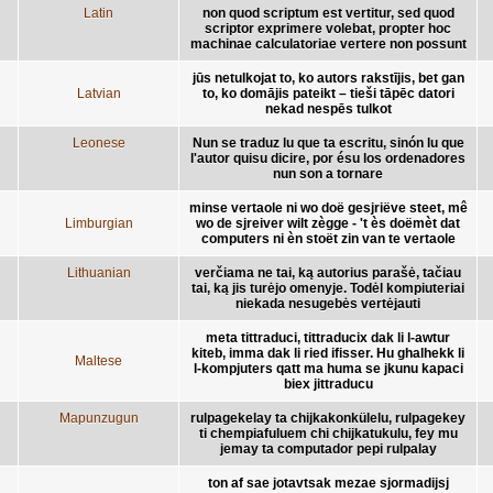
Latin
non quod scriptum est vertitur, sed quod
scriptor exprimere volebat, propter hoc
machinae calculatoriae vertere non possunt
jūs netulkojat to, ko autors rakstījis, bet gan
Latvian
to, ko domājis pateikt – tieši tāpēc datori
nekad nespēs tulkot
Leonese
Nun se traduz lu que ta escritu, sinón lu que
l'autor quisu dicire, por ésu los ordenadores
nun son a tornare
minse vertaole ni wo doë gesjriëve steet, mê
Limburgian
wo de sjreiver wilt zègge - 't ès doëmèt dat
computers ni èn stoët zin van te vertaole
Lithuanian
verčiama ne tai, ką autorius parašė, tačiau
tai, ką jis turėjo omenyje. Todėl kompiuteriai
niekada nesugebės vertėjauti
meta tittraduci, tittraducix dak li l-awtur
kiteb, imma dak li ried ifisser. Hu ghalhekk li
Maltese
l-kompjuters qatt ma huma se jkunu kapaci
biex jittraducu
Mapunzugun
rulpagekelay ta chijkakonkülelu, rulpagekey
ti chempiafuluem chi chijkatukulu, fey mu
jemay ta computador pepi rulpalay
ton af sae jotavtsak mezae sjormadijsj