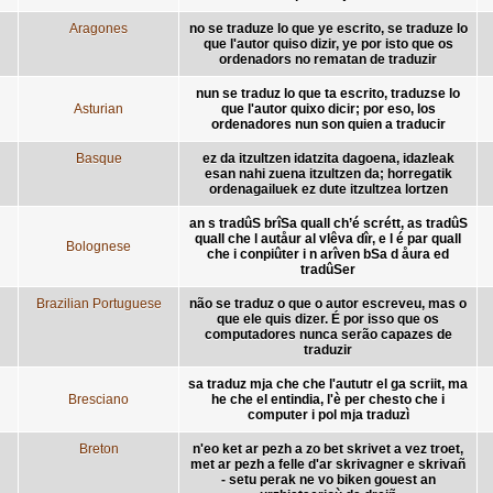
Aragones
no se traduze lo que ye escrito, se traduze lo
que l'autor quiso dizir, ye por isto que os
ordenadors no rematan de traduzir
nun se traduz lo que ta escrito, traduzse lo
Asturian
que l'autor quixo dicir; por eso, los
ordenadores nun son quien a traducir
Basque
ez da itzultzen idatzita dagoena, idazleak
esan nahi zuena itzultzen da; horregatik
ordenagailuek ez dute itzultzea lortzen
an s tradûS brîSa quall ch’é scrétt, as tradûS
quall che l autåur al vlêva dîr, e l é par quall
Bolognese
che i conpiûter i n arîven bSa d åura ed
tradûSer
Brazilian Portuguese
não se traduz o que o autor escreveu, mas o
que ele quis dizer. É por isso que os
computadores nunca serão capazes de
traduzir
sa traduz mja che che l'aututr el ga scriit, ma
Bresciano
he che el entindia, l'è per chesto che i
computer i pol mja traduzì
Breton
n'eo ket ar pezh a zo bet skrivet a vez troet,
met ar pezh a felle d'ar skrivagner e skrivañ
- setu perak ne vo biken gouest an