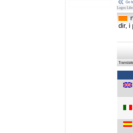
Go 
Logos Libr
dir, 
Translat