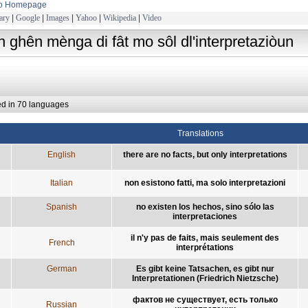
to Homepage
ary
|
Google
|
Images
|
Yahoo
|
Wikipedia
|
Video
in ghên mènga di fât mo sôl dl'interpretaziòun
ed in 70 languages
Translations
English
there are no facts, but only interpretations
Italian
non esistono fatti, ma solo interpretazioni
Spanish
no existen los hechos, sino sólo las
interpretaciones
il n'y pas de faits, mais seulement des
French
interprétations
German
Es gibt keine Tatsachen, es gibt nur
Interpretationen (Friedrich Nietzsche)
фактов не существует, есть только
Russian