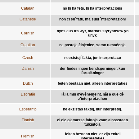
Catalan
no hi ha fets, hi ha interpretacions
Catanese
non ci su´fatti, ma sulu ´nterpretazioni
nyns eus tra wyr, marnas styryansow yn
Cornish
ünyk
Croatian
ne postoje činjenice, samo tumačenja
Czech
neexistují fakta, jen interpretace
Danish
der findes ingen kendsgerninger, kun
fortolkninger
Dutch
feiten bestaan niet, alleen interpretaties
Dzoratâi
lâi a min d'èvènemeint, nâi a que dè
z'interprètachon
Esperanto
ne ekzistas faktoj, nur interpretoj.
Finnish
ei ole olemassa faktoja vaan ainoastaan
tulkintoja
feiten bestaan niet, er zijn enkel
Flemish
interpretaties