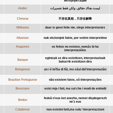
интерпретации
Arabic
ليست هناك حقائق، ولكن فقط تفسيرات
Chinese
不存在真相，只存在解释
Afrikaans
daar is geen feite nie, slegs interpretasies
Albanian
nuk ekzistojnë fakte, por vetëm interpretime
Aragones
os feitos no esisten, nomás bi ha
interpretazións
egintzak ez dira esistitzen, interpretazioak
Basque
bakarrik esistitzen dira
Bolognese
an i é brîSa di fât, mo såul däl'interpretaziån
Brazilian Portuguese
não existem fatos, só interpretações
Bresciano
esist mja i fati, ma sul che i modi de entindii
fedoù n'eus ket anezho, nemet displegerezh
Breton
ne'z eus
Calabrese
nun esistini fatti,ma sulu 'nterpretazziuni