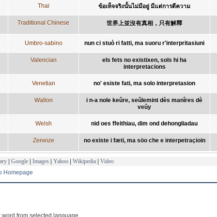
Thai
ข้อเท็จจริงนั้นไม่มีอยู่ มีแต่การตีความ
Traditional Chinese
世界上並沒有真相，只有解釋
Umbro-sabino
nun ci stuò ri fatti, ma suoru r'interpritasiuni
Valencian
els fets no existixen, sols hi ha
interpretacions
Venetian
no' esiste fati, ma solo interpretasion
Wallon
i n-a nole keûre, seûlemint dès manîres dè
veûy
Welsh
nid oes ffeithiau, dim ond dehongliadau
Zeneize
no existe i fæti, ma söo che e interpetraçioin
ary
|
Google
|
Images
|
Yahoo
|
Wikipedia
|
Video
to Homepage
 word from selected language