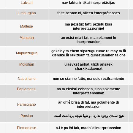
Latvian
nav faktu, ir tikai interpretācijas
Limburgian
feite beston ni, alleen ènterprètaoses
ma jezistux fatti, jezistu biss
Maltese
interpretazzjonijiet
Mantuan
an esist mia i fat, ma solament le
interpretasion
gekelay ta chem xipazugu rume re may ta ñi
Mapunzugun
kishuke ñi rakizuam ta günezuamken ta che
Mokshan
ulaevkst ashat, ulixtj ansaek
sharxjkadaemat
Napulitano
nun ce stanno fatte, ma sulo reciframiente
Papiamentu
no ta eksistí echonan, sino solamente
interpretashonnan
an gh'é brisa di fat, ma solamente di
Parmigiano
interpretazión
Persian
هیچ سندی وجود ندارد , و تنها نتیجه برداشت است
Piemontese
a-i é pa ëd fait, mach 'd interpretassion