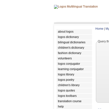
Home
|
My
about logos
logos dictionary
Query th
bilingual dictionaries
children's dictionary
fashion dictionary
volunteers
logos conjugator
learning conjugator
logos library
logos poetry
children's library
logos quotes
logos toolbars
translation course
help