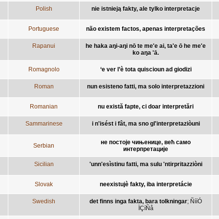
Polish
nie istnieją fakty, ale tylko interpretacje
Portuguese
não existem factos, apenas interpretações
Rapanui
he haka aŋi-aŋi nō te me'e ai, ta'e ō he me'e
ko aŋa 'ā.
Romagnolo
‘e ver l’è tota quiscioun ad giodizi
Roman
nun esisteno fatti, ma solo interpretazzioni
Romanian
nu există fapte, ci doar interpretări
Sammarinese
i n'isést i fât, ma sno gl'interpretaziòuni
не постоје чињенице, већ само
Serbian
интерпретације
Sicilian
'unn'esìstinu fatti, ma sulu 'ntirpritazziòni
Slovak
neexistujè fakty, iba interpretácie
Swedish
det finns inga fakta, bara tolkningar
;
ÑííÓ
ÏÇíÑå