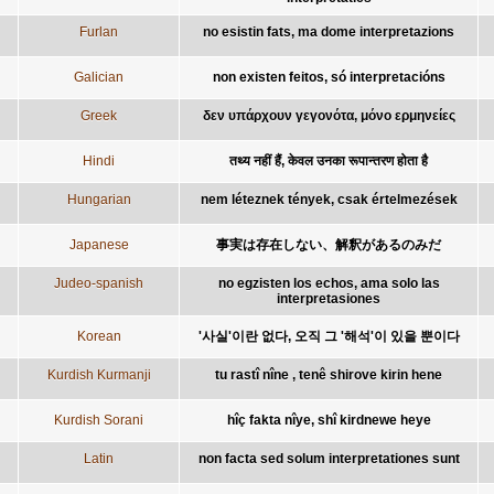
Furlan
no esistin fats, ma dome interpretazions
Galician
non existen feitos, só interpretacións
Greek
δεν υπάρχουν γεγονότα, μόνο ερμηνείες
Hindi
तथ्य नहीं हैं, केवल उनका रूपान्तरण होता है
Hungarian
nem léteznek tények, csak értelmezések
Japanese
事実は存在しない、解釈があるのみだ
Judeo-spanish
no egzisten los echos, ama solo las
interpretasiones
Korean
'사실'이란 없다, 오직 그 '해석'이 있을 뿐이다
Kurdish Kurmanji
tu rastî nîne , tenê shirove kirin hene
Kurdish Sorani
hîç fakta nîye, shî kirdnewe heye
Latin
non facta sed solum interpretationes sunt