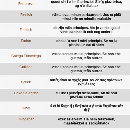
quest chì i e i mié primzìpi. S'in'g piaz brisa,
Ferrarese
ag n'ò di aLtar
Finnish
nämä ovat minun periaatteeni. Jos et pidä
niistä niin on minulla muitakin
dit zijn mijn principes. Als je ze niet goed
Flemish
vindt dan heb ik ook nog andere
Furlan
chesc 'a son i miei principis. Se no ju
plasins, in dai di altris
estos son os meus principios. Se non che
Galego Eonaviego
gustan, teño outros
Galician
estes son os meus principios. Se non che
gustan, teño outros
αυτές είναι οι αρχές μου. Αν δε σας αρέσουνε,
Greek
έχω άλλες
Griko Salentino
tui ine i princìpi dichi-mmu, an dè ssu
piacène echo addhu
ये तो मेरे सिद्धांत हैं। जिन्हें पसंद न हों उनके लिए मेरे पास और
Hindi
भी हैं
Hungarian
ezek az elveim. Ha nem tetszenek,
másfélékkel is szolgálhatok