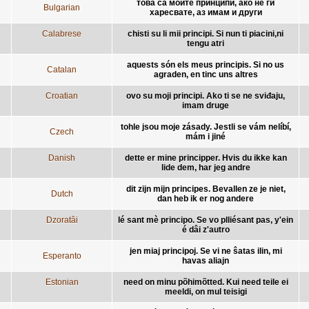
това са моите принципи, ако не ги
Bulgarian
харесвате, аз имам и други
Calabrese
chisti su li mii principi. Si nun ti piacini,ni
tengu atri
aquests són els meus principis. Si no us
Catalan
agraden, en tinc uns altres
Croatian
ovo su moji principi. Ako ti se ne sviđaju,
imam druge
tohle jsou moje zásady. Jestli se vám nelíbí,
Czech
mám i jiné
Danish
dette er mine principper. Hvis du ikke kan
lide dem, har jeg andre
dit zijn mijn principes. Bevallen ze je niet,
Dutch
dan heb ik er nog andere
Dzoratâi
lé sant mè principo. Se vo plliésant pas, y'ein
é dâi z'autro
jen miaj principoj. Se vi ne ŝatas ilin, mi
Esperanto
havas aliajn
Estonian
need on minu põhimõtted. Kui need teile ei
meeldi, on mul teisigi