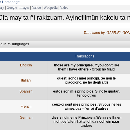
to Homepage
ary
|
Google
|
Images
|
Yahoo
|
Wikipedia
|
Video
tüfa may ta ñi rakizuam. Ayinofilmün kakelu ta 
Translated by: GABRIEL 
ed in 79 languages
Translations
English
those are my principles. If you don't like
them I have others - Groucho Marx
questi sono i miei principi. Se non le
Italian
piacciono, ne ho degli altri
Spanish
estos son mis principios. Si no le gustan,
tengo otros
ceux-ci sont mes principes. Si vous ne les
French
aimez pas - j'en ai d'autres
German
dies sind meine Prinzipien. Wenn sie Ihnen
nicht gefallen, hätte ich da noch ein paar
andere