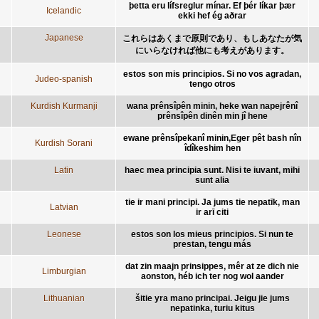
þetta eru lífsreglur mínar. Ef þér líkar þær
Icelandic
ekki hef ég aðrar
Japanese
これらはあくまで原則であり、もしあなたが気
にいらなければ他にも考えがあります。
estos son mis principios. Si no vos agradan,
Judeo-spanish
tengo otros
Kurdish Kurmanji
wana prênsîpên minin, heke wan napejrênî
prênsîpên dinên min jî hene
ewane prênsîpekanî minin,Eger pêt bash nîn
Kurdish Sorani
îdîkeshim hen
Latin
haec mea principia sunt. Nisi te iuvant, mihi
sunt alia
tie ir mani principi. Ja jums tie nepatīk, man
Latvian
ir arī citi
Leonese
estos son los mieus principios. Si nun te
prestan, tengu más
dat zin maajn prinsippes, mêr at ze dich nie
Limburgian
aonston, héb ich ter nog wol aander
Lithuanian
šitie yra mano principai. Jeigu jie jums
nepatinka, turiu kitus