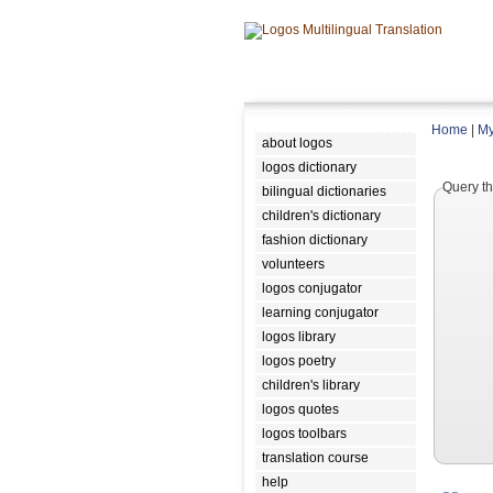
Home
|
My
about logos
logos dictionary
Query th
bilingual dictionaries
children's dictionary
fashion dictionary
volunteers
logos conjugator
learning conjugator
logos library
logos poetry
children's library
logos quotes
logos toolbars
translation course
help