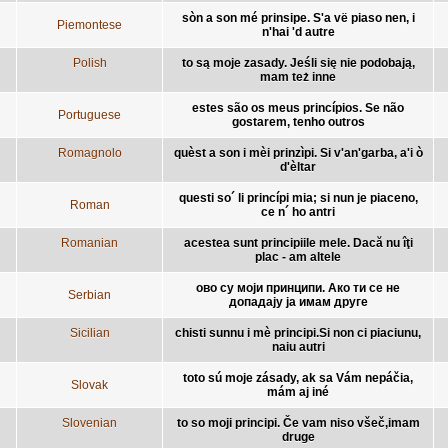
sòn a son mé prinsipe. S'a vë piaso nen, i
Piemontese
n'hai 'd autre
Polish
to są moje zasady. Jeśli się nie podobają,
mam też inne
estes são os meus princípios. Se não
Portuguese
gostarem, tenho outros
Romagnolo
quèst a son i mèi prinzìpi. Si v'an'garba, a'i ò
d'èltar
questi so´ li princípi mia; si nun je piaceno,
Roman
ce n´ ho antri
Romanian
acestea sunt principiile mele. Dacă nu îţi
plac - am altele
ово су моји принципи. Ако ти се не
Serbian
допадају ја имам друге
Sicilian
chisti sunnu i mè principi.Si non ci piaciunu,
naiu autri
toto sú moje zásady, ak sa Vám nepáčia,
Slovak
mám aj iné
Slovenian
to so moji principi. Če vam niso všeč,imam
druge