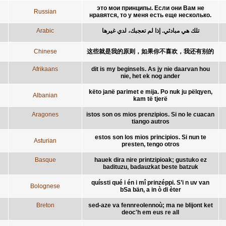
это мои принципы. Если они Вам не
Russian
нравятся, то у меня есть еще несколько.
Arabic
تلك هي مبادئي. إذا لم تعجبك، لدي غيرها
Chinese
这些就是我的原则，如果你不喜欢，我还有别的
Afrikaans
dit is my beginsels. As jy nie daarvan hou
nie, het ek nog ander
këto janë parimet e mija. Po nuk ju pëlqyen,
Albanian
kam të tjerë
Aragones
istos son os mios prenzipios. Si no le cuacan
tiango autros
estos son los mios principios. Si nun te
Asturian
presten, tengo otros
Basque
hauek dira nire printzipioak; gustuko ez
badituzu, badauzkat beste batzuk
quíssti qué i én i mî prinzéppi. S’i n uv van
Bolognese
bSa bän, a in ò di èter
Breton
sed-aze va fennreolennoù; ma ne blijont ket
deoc'h em eus re all