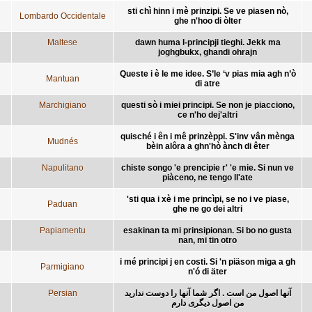
sti chì hinn i mè prinzipi. Se ve piasen nò,
Lombardo Occidentale
ghe n'hoo di òlter
Maltese
dawn huma l-principji tieghi. Jekk ma
joghgbukx, ghandi ohrajn
Queste i è le me idee. S’le ‘v pias mia agh n’ò
Mantuan
di atre
Marchigiano
questi sò i miei principi. Se non je piacciono,
ce n'ho dej'altri
quisché i ên i mê prinzèppi. S'inv vân mènga
Mudnés
bèin alôra a ghn'hò ànch di êter
Napulitano
chiste songo 'e prencipie r' 'e mie. Si nun ve
piàceno, ne tengo ll'ate
'sti qua i xè i me princìpi, se no i ve piase,
Paduan
ghe ne go dei altri
Papiamentu
esakinan ta mi prinsipionan. Si bo no gusta
nan, mi tin otro
i mé principi j en costi. Si 'n piäson miga a gh
Parmigiano
n'ó di äter
Persian
آنها اصول من است . اگر شما آنها را دوست ندارید
من اصول دیگری دارم