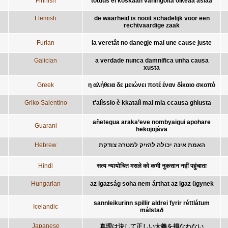
Finnish
totuus ei koskaan vahingoita oikeaa asiaa
Flemish
de waarheid is nooit schadelijk voor een
rechtvaardige zaak
Furlan
la veretât no danegje mai une cause juste
Galician
a verdade nunca damnifica unha causa
xusta
Greek
η αλήθεια δε μειώνει ποτέ έναν δίκαιο σκοπό
Griko Salentino
t'alìssio è kkatalì mai mia ccausa ghiusta
añetegua araka’eve nombyaigui apohare
Guarani
hekojojáva
Hebrew
האמת אינה יכולה להזיק למטרה צודקת
Hindi
सत्य न्यायोचित मसले को कभी नुकसान नहीं पहुंचाता
Hungarian
az igazság soha nem árthat az igaz ügynek
sannleikurinn spillir aldrei fyrir réttlátum
Icelandic
málstað
Japanese
真理は決して正しい大義を損なわない