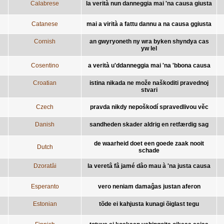
Calabrese
la verità nun danneggia mai 'na causa giusta
Catanese
mai a virità a fattu dannu a na causa ggiusta
Cornish
an gwyryoneth ny wra byken shyndya cas
yw lel
Cosentino
a verità u'ddanneggia mai 'na 'bbona causa
Croatian
istina nikada ne može naškoditi pravednoj
stvari
Czech
pravda nikdy nepoškodí spravedlivou věc
Danish
sandheden skader aldrig en retfærdig sag
de waarheid doet een goede zaak nooit
Dutch
schade
Dzoratâi
la veretâ fâ jamé dâo mau à 'na justa causa
Esperanto
vero neniam damaĝas justan aferon
Estonian
tõde ei kahjusta kunagi õiglast tegu