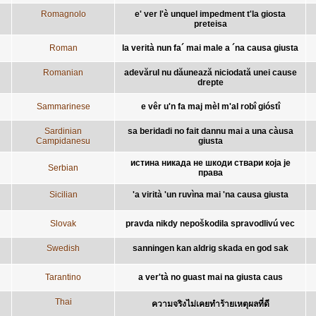
Romagnolo
e' ver l'è unquel impedment t'la giosta
preteisa
Roman
la verità nun fa´ mai male a ´na causa giusta
Romanian
adevărul nu dăunează niciodată unei cause
drepte
Sammarinese
e vêr u'n fa maj mèl m'al robî gióstî
Sardinian
sa beridadi no fait dannu mai a una càusa
Campidanesu
giusta
истина никада не шкоди ствари која је
Serbian
права
Sicilian
'a virità 'un ruvìna mai 'na causa giusta
Slovak
pravda nikdy nepoškodila spravodlivú vec
Swedish
sanningen kan aldrig skada en god sak
Tarantino
a ver'tà no guast mai na giusta caus
Thai
ความจริงไม่เคยทำร้ายเหตุผลที่ดี