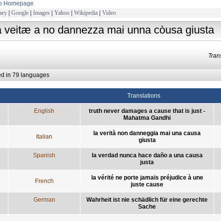
to Homepage
ary
|
Google
|
Images
|
Yahoo
|
Wikipedia
|
Video
a veitæ a no dannezza mai unna còusa giusta
Tra
ed in 79 languages
Translations
English
truth never damages a cause that is just -
Mahatma Gandhi
la verità non danneggia mai una causa
Italian
giusta
Spanish
la verdad nunca hace daño a una causa
justa
la vérité ne porte jamais préjudice à une
French
juste cause
German
Wahrheit ist nie schädlich für eine gerechte
Sache