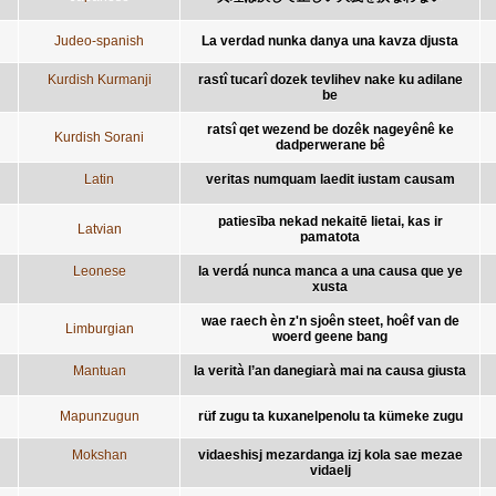
Judeo-spanish
La verdad nunka danya una kavza djusta
Kurdish Kurmanji
rastî tucarî dozek tevlihev nake ku adilane
be
ratsî qet wezend be dozêk nageyênê ke
Kurdish Sorani
dadperwerane bê
Latin
veritas numquam laedit iustam causam
patiesība nekad nekaitē lietai, kas ir
Latvian
pamatota
Leonese
la verdá nunca manca a una causa que ye
xusta
wae raech èn z'n sjoên steet, hoêf van de
Limburgian
woerd geene bang
Mantuan
la verità l’an danegiarà mai na causa giusta
Mapunzugun
rüf zugu ta kuxanelpenolu ta kümeke zugu
Mokshan
vidaeshisj mezardanga izj kola sae mezae
vidaelj