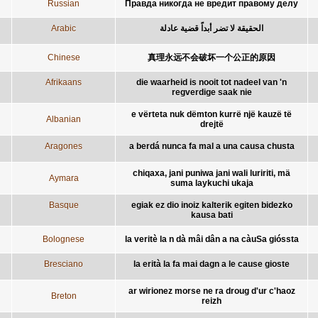
Russian
Правда никогда не вредит правому делу
Arabic
الحقيقة لا تضر أبداً قضية عادلة
Chinese
真理永远不会破坏一个公正的原因
Afrikaans
die waarheid is nooit tot nadeel van 'n
regverdige saak nie
e vërteta nuk dëmton kurrë një kauzë të
Albanian
drejtë
Aragones
a berdá nunca fa mal a una causa chusta
chiqaxa, jani puniwa jani wali luririti, mä
Aymara
suma laykuchi ukaja
Basque
egiak ez dio inoiz kalterik egiten bidezko
kausa bati
Bolognese
la veritè la n dà mâi dân a na càuSa gióssta
Bresciano
la erità la fa mai dagn a le cause gioste
ar wirionez morse ne ra droug d'ur c'haoz
Breton
reizh