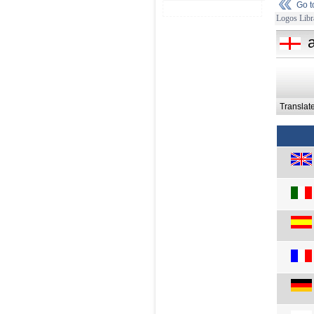
Go 
Logos Libr
Translat