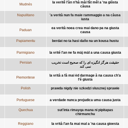
la veritê l'àn n'hà mài fât mêl a 'na giòsta
Mudnés
càusa
Napulitano
'a verità nun fa maie rammaggio a na càusa
iusta
ea verità noea crea mai dano pa na giusta
Paduan
causa
Papiamentu
berdat no ta hasi daño na un kousa hustu
Parmigiano
la vrité l'an ne fa mäj mäl a una causa giusta
Persian
حقیقت هرگز انگیزه ای را که صحیح است تخریب
نمی کند
la vrità a fà mai ëd darmage à na causa ch'a
Piemontese
l'é giusta
Polish
prawda nigdy nie szkodzi słusznej sprawie
Portuguese
a verdade nunca prejudica uma causa justa
Quechua
sut'inta rimayqa mana ni pipitapas
chirmanchu
Reggiano
la vrità l'an fa mai mal a 'na causa gioesta