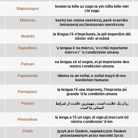
kewün ta kiñe az zugu ta yin rüftu kiñe niel
Mapunzugun
chi zugu
Mokshan
kaelsj tae stama naevkssj, paek eraeviks
lomanaenj aschemasnan naevkssna
la lèngua l'è n'impròunta, la piò importânt dàl
Mudnés
nôster stêr al mànd
Napulitano
'a lengua è nu mierco, 'o cchiù mpurtante
mierco r' 'a cundizzione umana
ea lengua xè el segno, el pi importante dea
Paduan
nostra condission umana
Papiamentu
idioma ta un señal, e señal mayó di nos
kondishon humano
la lengua l'é una impronta, l'impronta pú
Parmigiano
granda 'd la condizión umana
Persian
زبان يک علامت است , مهمترين علامت از شرايط
انسانی ما است
la lenga a l'é un sign, ël sign pì marcant ëd
Piemontese
nòstra condission 'd òm
Polish
język jest śladem, największym śladem
pozostawianym przez warunki życia