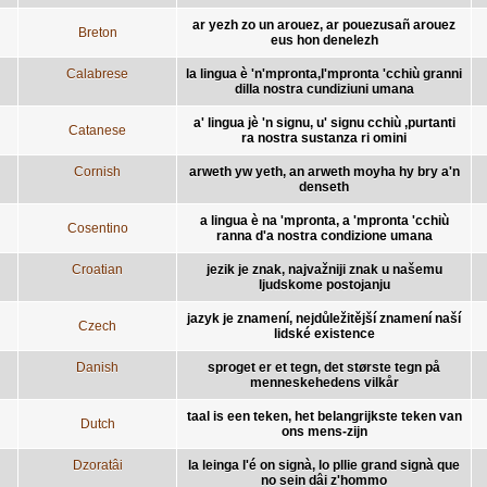
ar yezh zo un arouez, ar pouezusañ arouez
Breton
eus hon denelezh
Calabrese
la lingua è 'n'mpronta,l'mpronta 'cchiù granni
dilla nostra cundiziuni umana
a' lingua jè 'n signu, u' signu cchiù ,purtanti
Catanese
ra nostra sustanza ri omini
Cornish
arweth yw yeth, an arweth moyha hy bry a'n
denseth
a lingua è na 'mpronta, a 'mpronta 'cchiù
Cosentino
ranna d'a nostra condizione umana
Croatian
jezik je znak, najvažniji znak u našemu
ljudskome postojanju
jazyk je znamení, nejdůležitější znamení naší
Czech
lidské existence
Danish
sproget er et tegn, det største tegn på
menneskehedens vilkår
taal is een teken, het belangrijkste teken van
Dutch
ons mens-zijn
Dzoratâi
la leinga l'é on signà, lo pllie grand signà que
no sein dâi z'hommo