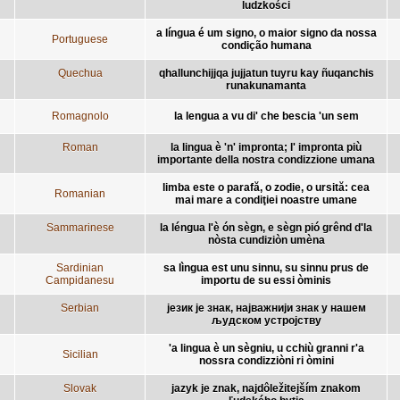
ludzkości
a língua é um signo, o maior signo da nossa
Portuguese
condição humana
Quechua
qhallunchijjqa jujjatun tuyru kay ñuqanchis
runakunamanta
Romagnolo
la lengua a vu di' che bescia 'un sem
Roman
la lingua è 'n' impronta; l' impronta più
importante della nostra condizzione umana
limba este o parafă, o zodie, o ursită: cea
Romanian
mai mare a condiţiei noastre umane
Sammarinese
la léngua l'è ón sègn, e sègn pió grênd d'la
nòsta cundiziòn umèna
Sardinian
sa lìngua est unu sinnu, su sinnu prus de
Campidanesu
importu de su essi òminis
Serbian
језик је знак, најважнији знак у нашем
људском устројству
'a lingua è un sègniu, u cchiù granni r'a
Sicilian
nossra condizziòni ri òmini
Slovak
jazyk je znak, najdôležitejším znakom