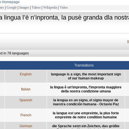
to Homepage
ary
|
Google
|
Images
|
Yahoo
|
Wikipedia
|
Video
la lingua l’è n’inpronta, la pusè granda dla nos
T
ed in 78 languages
Translations
English
language is a sign, the most important sign
of our human makeup
la lingua è un'impronta, l'impronta maggiore
Italian
della nostra condizione umana
Spanish
la lengua es un signo, el signo mayor de
nuestra condición humana - Octavio Paz
la langue est une empreinte, la plus forte
French
empreinte de notre condition humaine
German
die Sprache setzt ein Zeichen, das größte