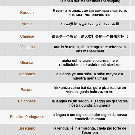
Zeichen der Menschheitsbedingung
Язык - это знак, самый важный знак того,
Russian
что мы - человечество
Arabic
اللغة بصمة، أهم بصمة في بنيتنا الإنسانية
Chinese
语言是一个标记，是人类社会的一个最伟大标记
Afrikaans
taal is ’n teken, die belangrikste teken van
ons menslikheid
gjuha është gjurmë, gjurma më e
Albanian
rëndësishme e kushtit tonë njerëzor
Aragones
a luenga ye una siñal, a siñal mayor d'a
nuestra mena umán
hizkuntza zeinu bat da, gure giza izaeraren
Basque
zeinu nagusia hain zuzen ere
Bolognese
la längua l'é un saggn, al saggn pió grand dla
nòstra cundiziån umèna
a língua é um signo, o maior signo da nossa
Brazilian Portuguese
condição humana
Bresciano
la lèngua l'è 'n empronta, chela piò forte de
l'eser om