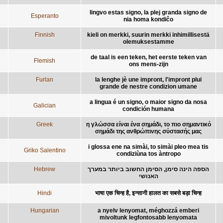
lingvo estas signo, la plej granda signo de
Esperanto
nia homa kondiĉo
Finnish
kieli on merkki, suurin merkki inhimillisestä
olemuksestamme
de taal is een teken, het eerste teken van
Flemish
ons mens-zijn
Furlan
la lenghe jè une impront, l'impront plui
grande de nestre condizion umane
a lingua é un signo, o maior signo da nosa
Galician
condición humana
Greek
η γλώσσα είναι ένα σημάδι, το πιο σημαντικό
σημάδι της ανθρώπινης σύστασής μας
i glossa ene na simài, to simài pleo mea tis
Griko Salentino
condiziùna tos àntropo
Hebrew
הספה הינה סימן, הסימן החשוב ביותר במערך
האנושי
Hindi
भाषा एक चिन्ह है, इन्सानी हालत का सबसे बड़ा चिन्ह
Hungarian
a nyelv lenyomat, méghozzá emberi
mivoltunk legfontosabb lenyomata