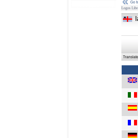
Go 
Logos Libr
Translat