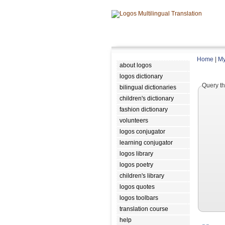
Home
|
My
about logos
logos dictionary
Query th
bilingual dictionaries
children's dictionary
fashion dictionary
volunteers
logos conjugator
learning conjugator
logos library
logos poetry
children's library
logos quotes
logos toolbars
translation course
help