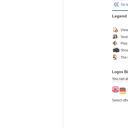
Go 
Legend
View
Sear
Play
Show
The 
Logos Bi
You can al
Select oth