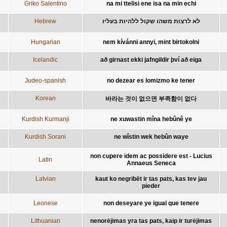
Griko Salentino
na mi ttelisi ene isa na min echi
Hebrew
לא לרצות משהו שקול ללהיות בעליו
Hungarian
nem kívánni annyi, mint birtokolni
Icelandic
að girnast ekki jafngildir því að eiga
Judeo-spanish
no dezear es lomizmo ke tener
Korean
바라는 것이 없으면 부족함이 없다
Kurdish Kurmanji
ne xuwastin mîna hebûnê ye
Kurdish Sorani
ne wîstin wek hebûn waye
non cupere idem ac possidere est - Lucius
Latin
Annaeus Seneca
Latvian
kaut ko negribēt ir tas pats, kas tev jau
pieder
Leonese
non deseyare ye igual que tenere
Lithuanian
nenorėjimas yra tas pats, kaip ir turėjimas