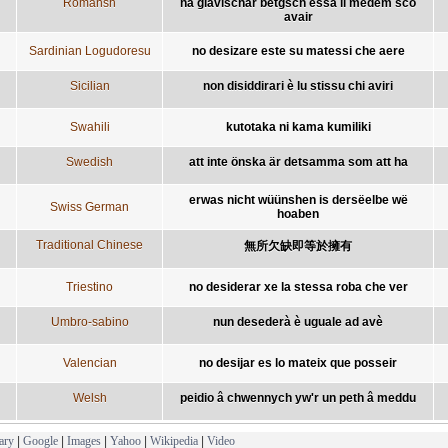
Romansh
na giavischar betgsch essa il medem sco
avair
Sardinian Logudoresu
no desizare este su matessi che aere
Sicilian
non disiddirari è lu stissu chi aviri
Swahili
kutotaka ni kama kumiliki
Swedish
att inte önska är detsamma som att ha
erwas nicht wüünshen is dersëelbe wë
Swiss German
hoaben
Traditional Chinese
無所欠缺即等於擁有
Triestino
no desiderar xe la stessa roba che ver
Umbro-sabino
nun desederà è uguale ad avè
Valencian
no desijar es lo mateix que posseir
Welsh
peidio â chwennych yw'r un peth â meddu
ary
|
Google
|
Images
|
Yahoo
|
Wikipedia
|
Video