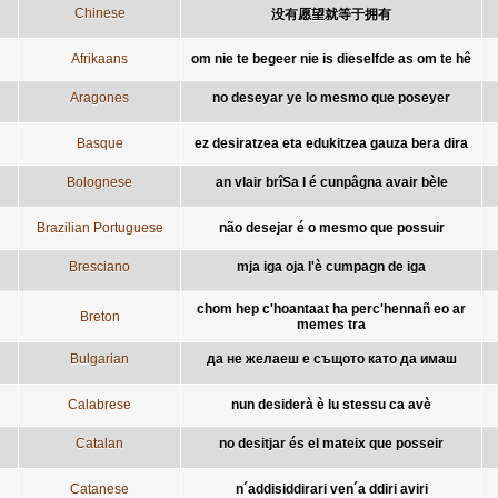
Chinese
没有愿望就等于拥有
Afrikaans
om nie te begeer nie is dieselfde as om te hê
Aragones
no deseyar ye lo mesmo que poseyer
Basque
ez desiratzea eta edukitzea gauza bera dira
Bolognese
an vlair brîSa l é cunpâgna avair bèle
Brazilian Portuguese
não desejar é o mesmo que possuir
Bresciano
mja iga oja l'è cumpagn de iga
chom hep c'hoantaat ha perc'hennañ eo ar
Breton
memes tra
Bulgarian
да не желаеш е същото като да имаш
Calabrese
nun desiderà è lu stessu ca avè
Catalan
no desitjar és el mateix que posseir
Catanese
n´addisiddirari ven´a ddiri aviri