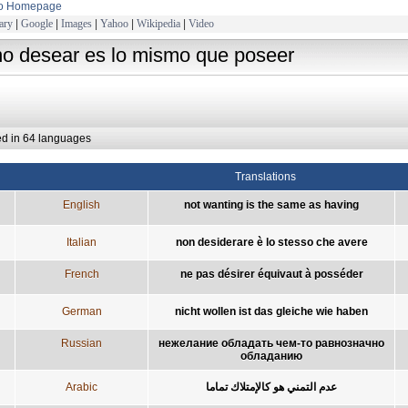
to Homepage
ary
|
Google
|
Images
|
Yahoo
|
Wikipedia
|
Video
no desear es lo mismo que poseer
ed in 64 languages
Translations
English
not wanting is the same as having
Italian
non desiderare è lo stesso che avere
French
ne pas désirer équivaut à posséder
German
nicht wollen ist das gleiche wie haben
Russian
нежелание обладать чем-то равнозначно
обладанию
Arabic
عدم التمني هو كالإمتلاك تماما