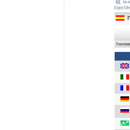
Go 
Logos Libr
Translat