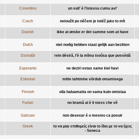
Cosentino
un vuli' è l'istessu cumu avi'
Czech
netoužit po něčem je totéž jako to mít
Danish
ikke at ønske er det samme som at have
Dutch
niet nodig hebben staat gelijk aan bezitten
Dzoratâi
rein dèsirâ, l'è la mîma tsoûsa que possèdâ
Esperanto
ne deziri estas same kiel havi
Estonian
mitte tahtmine võrdub omamisega
Finnish
olla haluamatta on sama kuin omistaa
Furlan
no bramâ al è il stess che vê
Galician
non desexar é o mesmo ca posuir
Greek
το να μην επιθυμείς είναι το ίδιο με το να έχεις
- Seneca