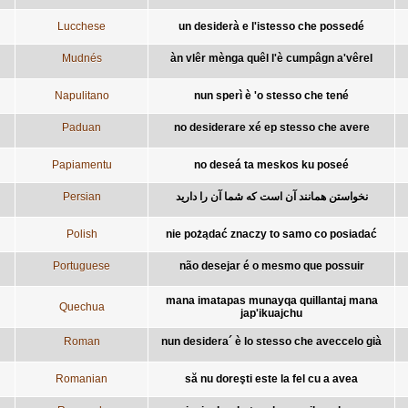
Lucchese
un desiderà e l'istesso che possedé
Mudnés
àn vlêr mènga quêl l'è cumpâgn a'vêrel
Napulitano
nun sperì è 'o stesso che tené
Paduan
no desiderare xé ep stesso che avere
Papiamentu
no deseá ta meskos ku poseé
Persian
نخواستن همانند آن است که شما آن را دارید
Polish
nie pożądać znaczy to samo co posiadać
Portuguese
não desejar é o mesmo que possuir
mana imatapas munayqa quillantaj mana
Quechua
jap'ikuajchu
Roman
nun desidera´ è lo stesso che aveccelo già
Romanian
să nu doreşti este la fel cu a avea