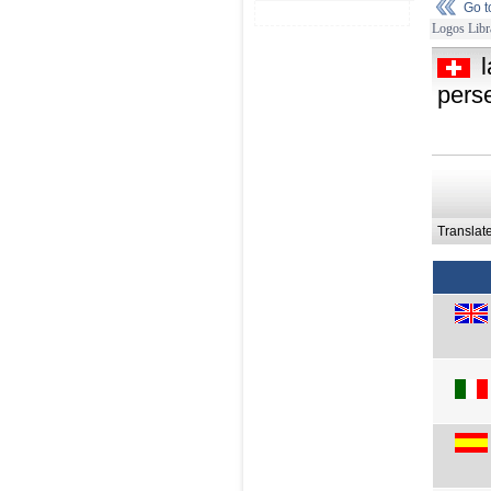
Go 
Logos Libr
pers
Translat