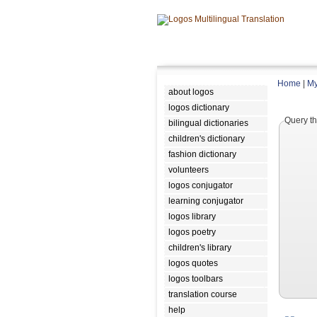
Home
|
My
about logos
logos dictionary
Query th
bilingual dictionaries
children's dictionary
fashion dictionary
volunteers
logos conjugator
learning conjugator
logos library
logos poetry
children's library
logos quotes
logos toolbars
translation course
help