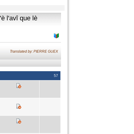
è l'avî que lè
Translated by: PIERRE GUEX
57