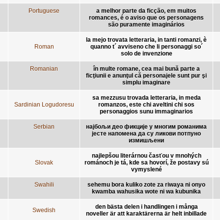
Portuguese
a melhor parte da ficção, em muitos
romances, é o aviso que os personagens
são puramente imaginários
la mejo trovata letteraria, in tanti romanzi, è
Roman
quanno t´ avviseno che li personaggi so´
solo de invenzione
Romanian
în multe romane, cea mai bună parte a
ficţiunii e anunţul că personajele sunt pur şi
simplu imaginare
sa mezzusu trovada letteraria, in meda
Sardinian Logudoresu
romanzos, este chi aveltini chi sos
personaggios sunu immaginarios
Serbian
најбољи део фикције у многим романима
јесте напомена да су ликови потпуно
измишљени
najlepšou literárnou časťou v mnohých
Slovak
románoch je tá, kde sa hovorí, že postavy sú
vymyslené
Swahili
sehemu bora kuliko zote za riwaya ni onyo
kwamba wahusika wote ni wa kubunika
den bästa delen i handlingen i många
Swedish
noveller är att karaktärerna är helt inbillade