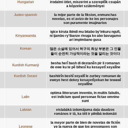
Hungarian
irodalmi ötlet, miszerint a szereplők csupán
a képzelet szüleményei
Judeo-spanish
la mijor parte de la fiksion, enmunchas
novelas, es el avizo de ke los personajes
son puramente imajinarios
igice kiruta ibindi mu bitabo by'inkuru ngufi,
Kinyarwanda
ni ijambo ry'ibanze rivuga ko abo bavugamo
ari impimbano gusa
Korean
많은 소설에 있어서 허구의 최상 부분은 그 인물
들이 순전히 가상적이라는 것을 알리는 것이다
besha herî bash di destanên pir li romanan
Kurdish Kurmanji
de ewe ku te pê bihesî ku kesayetî xeyalîne
Kurdish Sorani
bashtirîn beshî xeyallî le zurbey romanan de
eweye hest dekey kesayetîyekan be tewawî
xeyallîne
optima litterarum inventio, in multis fabulis,
Latin
est indicium quod personae fictae omnino
sunt
Latvian
vislabākā izdomājuma daļa daudzos
romānos ir tā, ka tēli ir pilnībā iedomāti
la meyor parte de bien de novelas de fición
Leonese
ye la nueva de que los presonaxes son