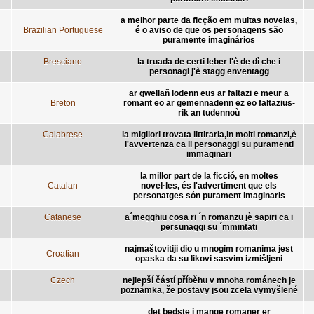
a melhor parte da ficção em muitas novelas,
Brazilian Portuguese
é o aviso de que os personagens são
puramente imaginários
Bresciano
la truada de certi leber l'è de dì che i
personagi j'è stagg enventagg
ar gwellañ lodenn eus ar faltazi e meur a
Breton
romant eo ar gemennadenn ez eo faltazius-
rik an tudennoù
Calabrese
la migliori trovata littiraria,in molti romanzi,è
l'avvertenza ca li personaggi su puramenti
immaginari
la millor part de la ficció, en moltes
Catalan
novel·les, és l'advertiment que els
personatges són purament imaginaris
Catanese
a´megghiu cosa ri ´n romanzu jè sapiri ca i
persunaggi su ´mmintati
najmaštovitiji dio u mnogim romanima jest
Croatian
opaska da su likovi sasvim izmišljeni
Czech
nejlepší částí příběhu v mnoha románech je
poznámka, že postavy jsou zcela vymyšlené
det bedste i mange romaner er