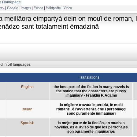
to Homepage
ary
|
Google
|
Images
|
Yahoo
|
Wikipedia
|
Video
la meillâora eimpartyà dein on mouî de roman, l'
enâdzo sant totalameint èmadzinâ
ed in 58 languages
Translations
English
the best part of the fiction in many novels is
the notice that the characters are purely
imaginary - Franklin P. Adams
la migliore trovata letteraria, in molti
Italian
romanzi, è l'avvertenza che i personaggi
sono puramente immaginari
Spanish
la mejor parte de la ficción, en muchas
novelas, es el aviso de que los personajes
son puramente imaginarios