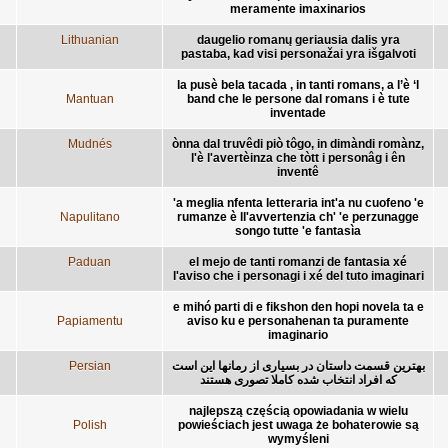
meramente imaxinarios
Lithuanian
daugelio romanų geriausia dalis yra
pastaba, kad visi personažai yra išgalvoti
la pusè bela tacada , in tanti romans, a l’è ‘l
Mantuan
band che le persone dal romans i è tute
inventade
Mudnés
ònna dal truvêdi piò tôgo, in dimàndi romànz,
l'è l'avertèinza che tòtt i personâg i ên
inventê
'a meglia nfenta letteraria int'a nu cuofeno 'e
Napulitano
rumanze è ll'avvertenzia ch' 'e perzunagge
songo tutte 'e fantasìa
Paduan
el mejo de tanti romanzi de fantasia xé
l'aviso che i personagi i xé del tuto imaginari
e mihó parti di e fikshon den hopi novela ta e
Papiamentu
aviso ku e personahenan ta puramente
imaginario
Persian
بهترین قسمت داستان در بسیاری از رمانها این است
که افراد انتخاب شده کاملا تصوری هستند
najlepszą częścią opowiadania w wielu
Polish
powieściach jest uwaga że bohaterowie są
wymyśleni