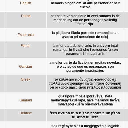
Danish
bemærkningen om, at alle personer er helt
fiktive
Dutch
het beste van de fictie in veel romans is de
mededeling dat de personages volledig
fictief zijn
la plej bona fikcia parto de romanoj estas
Esperanto
averto pri nerealeco de roloj
Furlan
la miôr cjatade leterarie, in unevore intai
romançs, jè il visâ che i personçs 'a son
puramentri inmagjinarîs
a mellor parte da ficción, en moitas novelas,
Galician
é o aviso de que os pesonaxes son
puramente imaxinarios
Greek
το καλύτερο πράγμα της φαντασίας σε
πολλά μυθιστορήματα είναι η προειδοποίηση
ότι οι χαρακτήρες είναι εντελώς πλασματικοί
gua’upore mba’e iporãvéva , heta
Guarani
mobe’uapy’ãkuérape, ha’e marandu he’íva
mba’apojekuéra oñeimo’ãvanteha
Hebrew
החלק הטוב בהרבה נובלות הינה ההודעה שכל
הדמויות דמיוניות
sok regényben az a megjegyzés a legjobb