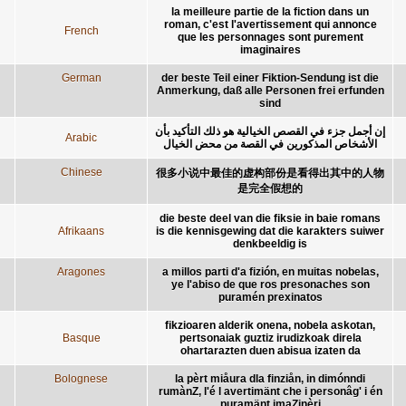
la meilleure partie de la fiction dans un
roman, c'est l'avertissement qui annonce
French
que les personnages sont purement
imaginaires
German
der beste Teil einer Fiktion-Sendung ist die
Anmerkung, daß alle Personen frei erfunden
sind
إن أجمل جزء في القصص الخيالية هو ذلك التأكيد بأن
Arabic
الأشخاص المذكورين في القصة من محض الخيال
Chinese
很多小说中最佳的虚构部份是看得出其中的人物
是完全假想的
die beste deel van die fiksie in baie romans
Afrikaans
is die kennisgewing dat die karakters suiwer
denkbeeldig is
Aragones
a millos parti d'a fizión, en muitas nobelas,
ye l'abiso de que ros presonaches son
puramén prexinatos
fikzioaren alderik onena, nobela askotan,
Basque
pertsonaiak guztiz irudizkoak direla
ohartarazten duen abisua izaten da
Bolognese
la pèrt miåura dla finziån, in dimónndi
rumànZ, l'é l avertimänt che i personâg' i én
puramänt imaZinèri