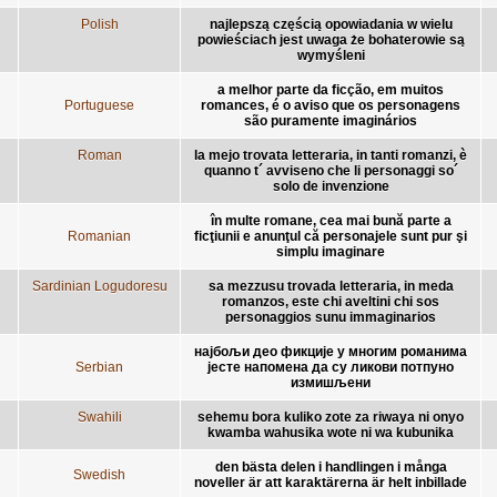
Polish
najlepszą częścią opowiadania w wielu
powieściach jest uwaga że bohaterowie są
wymyśleni
a melhor parte da ficção, em muitos
Portuguese
romances, é o aviso que os personagens
são puramente imaginários
Roman
la mejo trovata letteraria, in tanti romanzi, è
quanno t´ avviseno che li personaggi so´
solo de invenzione
în multe romane, cea mai bună parte a
Romanian
ficţiunii e anunţul că personajele sunt pur şi
simplu imaginare
Sardinian Logudoresu
sa mezzusu trovada letteraria, in meda
romanzos, este chi aveltini chi sos
personaggios sunu immaginarios
најбољи део фикције у многим романима
Serbian
јесте напомена да су ликови потпуно
измишљени
Swahili
sehemu bora kuliko zote za riwaya ni onyo
kwamba wahusika wote ni wa kubunika
den bästa delen i handlingen i många
Swedish
noveller är att karaktärerna är helt inbillade