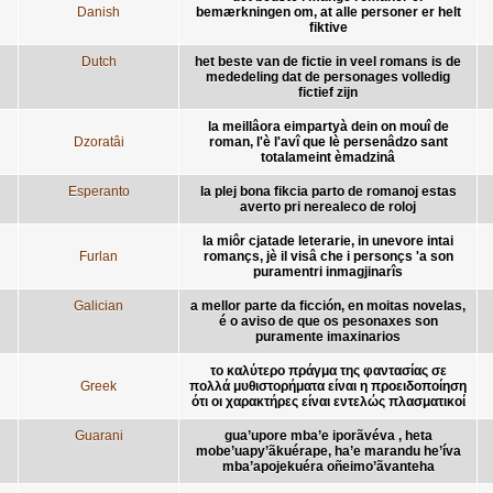
Danish
bemærkningen om, at alle personer er helt
fiktive
Dutch
het beste van de fictie in veel romans is de
mededeling dat de personages volledig
fictief zijn
la meillâora eimpartyà dein on mouî de
Dzoratâi
roman, l'è l'avî que lè persenâdzo sant
totalameint èmadzinâ
Esperanto
la plej bona fikcia parto de romanoj estas
averto pri nerealeco de roloj
la miôr cjatade leterarie, in unevore intai
Furlan
romançs, jè il visâ che i personçs 'a son
puramentri inmagjinarîs
Galician
a mellor parte da ficción, en moitas novelas,
é o aviso de que os pesonaxes son
puramente imaxinarios
το καλύτερο πράγμα της φαντασίας σε
Greek
πολλά μυθιστορήματα είναι η προειδοποίηση
ότι οι χαρακτήρες είναι εντελώς πλασματικοί
Guarani
gua’upore mba’e iporãvéva , heta
mobe’uapy’ãkuérape, ha’e marandu he’íva
mba’apojekuéra oñeimo’ãvanteha