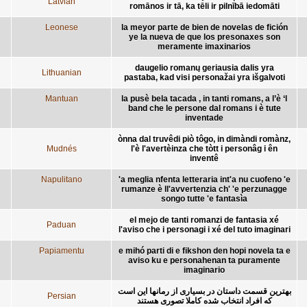
Latvian
romānos ir tā, ka tēli ir pilnībā iedomāti
Leonese
la meyor parte de bien de novelas de fición
ye la nueva de que los presonaxes son
meramente imaxinarios
daugelio romanų geriausia dalis yra
Lithuanian
pastaba, kad visi personažai yra išgalvoti
Mantuan
la pusè bela tacada , in tanti romans, a l’è ‘l
band che le persone dal romans i è tute
inventade
ònna dal truvêdi piò tôgo, in dimàndi romànz,
Mudnés
l'è l'avertèinza che tòtt i personâg i ên
inventê
Napulitano
'a meglia nfenta letteraria int'a nu cuofeno 'e
rumanze è ll'avvertenzia ch' 'e perzunagge
songo tutte 'e fantasìa
el mejo de tanti romanzi de fantasia xé
Paduan
l'aviso che i personagi i xé del tuto imaginari
Papiamentu
e mihó parti di e fikshon den hopi novela ta e
aviso ku e personahenan ta puramente
imaginario
بهترین قسمت داستان در بسیاری از رمانها این است
Persian
که افراد انتخاب شده کاملا تصوری هستند