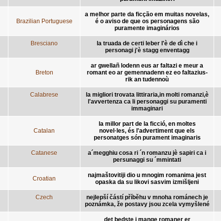
a melhor parte da ficção em muitas novelas,
Brazilian Portuguese
é o aviso de que os personagens são
puramente imaginários
Bresciano
la truada de certi leber l'è de dì che i
personagi j'è stagg enventagg
ar gwellañ lodenn eus ar faltazi e meur a
Breton
romant eo ar gemennadenn ez eo faltazius-
rik an tudennoù
Calabrese
la migliori trovata littiraria,in molti romanzi,è
l'avvertenza ca li personaggi su puramenti
immaginari
la millor part de la ficció, en moltes
Catalan
novel·les, és l'advertiment que els
personatges són purament imaginaris
Catanese
a´megghiu cosa ri ´n romanzu jè sapiri ca i
persunaggi su ´mmintati
najmaštovitiji dio u mnogim romanima jest
Croatian
opaska da su likovi sasvim izmišljeni
Czech
nejlepší částí příběhu v mnoha románech je
poznámka, že postavy jsou zcela vymyšlené
det bedste i mange romaner er