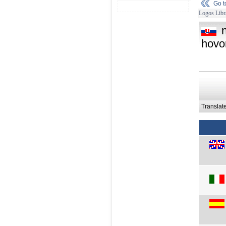
Go 
Logos Libr
hovo
Translat