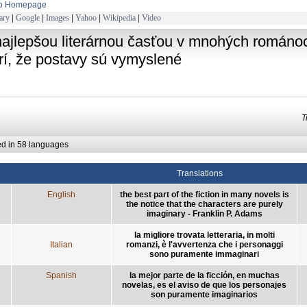
to Homepage
ary
|
Google
|
Images
|
Yahoo
|
Wikipedia
|
Video
najlepšou literárnou časťou v mnohých románoc
rí, že postavy sú vymyslené
T
ed in 58 languages
Translations
English
the best part of the fiction in many novels is
the notice that the characters are purely
imaginary - Franklin P. Adams
la migliore trovata letteraria, in molti
Italian
romanzi, è l'avvertenza che i personaggi
sono puramente immaginari
Spanish
la mejor parte de la ficción, en muchas
novelas, es el aviso de que los personajes
son puramente imaginarios