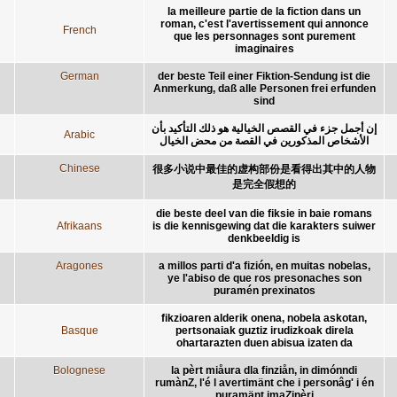
la meilleure partie de la fiction dans un
roman, c'est l'avertissement qui annonce
French
que les personnages sont purement
imaginaires
German
der beste Teil einer Fiktion-Sendung ist die
Anmerkung, daß alle Personen frei erfunden
sind
إن أجمل جزء في القصص الخيالية هو ذلك التأكيد بأن
Arabic
الأشخاص المذكورين في القصة من محض الخيال
Chinese
很多小说中最佳的虚构部份是看得出其中的人物
是完全假想的
die beste deel van die fiksie in baie romans
Afrikaans
is die kennisgewing dat die karakters suiwer
denkbeeldig is
Aragones
a millos parti d'a fizión, en muitas nobelas,
ye l'abiso de que ros presonaches son
puramén prexinatos
fikzioaren alderik onena, nobela askotan,
Basque
pertsonaiak guztiz irudizkoak direla
ohartarazten duen abisua izaten da
Bolognese
la pèrt miåura dla finziån, in dimónndi
rumànZ, l'é l avertimänt che i personâg' i én
puramänt imaZinèri