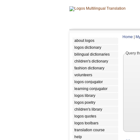
Home
|
My
about logos
logos dictionary
Query th
bilingual dictionaries
children's dictionary
fashion dictionary
volunteers
logos conjugator
learning conjugator
logos library
logos poetry
children's library
logos quotes
logos toolbars
translation course
help