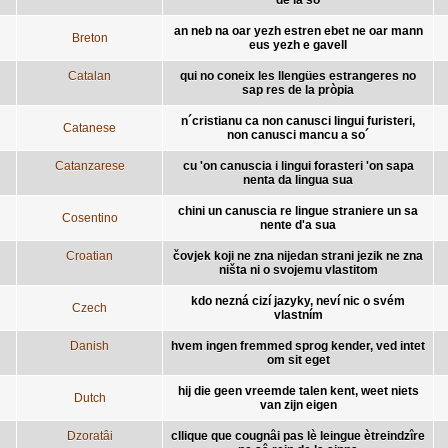
an neb na oar yezh estren ebet ne oar mann
Breton
eus yezh e gavell
Catalan
qui no coneix les llengües estrangeres no
sap res de la pròpia
n´cristianu ca non canusci lingui furisteri,
Catanese
non canusci mancu a so´
Catanzarese
cu 'on canuscia i lingui forasteri 'on sapa
nenta da lingua sua
chini un canuscia re lingue straniere un sa
Cosentino
nente d'a sua
Croatian
čovjek koji ne zna nijedan strani jezik ne zna
ništa ni o svojemu vlastitom
kdo nezná cizí jazyky, neví nic o svém
Czech
vlastním
Danish
hvem ingen fremmed sprog kender, ved intet
om sit eget
hij die geen vreemde talen kent, weet niets
Dutch
van zijn eigen
Dzoratâi
cllique que cougnâi pas lè leingue ètreindzîre