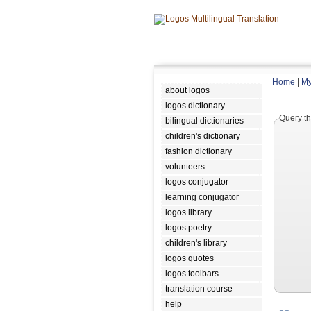
Home
|
My
about logos
logos dictionary
Query th
bilingual dictionaries
children's dictionary
fashion dictionary
volunteers
logos conjugator
learning conjugator
logos library
logos poetry
children's library
logos quotes
logos toolbars
translation course
help