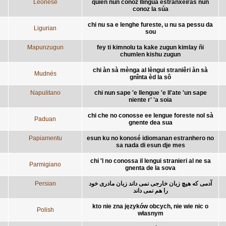
Leonese
quien nun conoz llingua estranxeiras nun
conoz la súa
chi nu sa e lenghe fureste, u nu sa pessu da
Ligurian
sou
Mapunzugun
fey ti kimnolu ta kake zugun kimlay ñi
chumlen kishu zugun
chi àn sà mènga al lèngui straniêri àn sà
Mudnés
gnînta èd la sô
Napulitano
chi nun sape 'e llengue 'e ll'ate 'un sape
niente r' 'a soia
chi che no conosse ee lengue foreste nol sà
Paduan
gnente dea sua
Papiamentu
esun ku no konosé idiomanan estranhero no
sa nada di esun dje mes
chi 'l no conossa il lengui stranieri al ne sa
Parmigiano
gnenta de la sova
Persian
آدمی که هیچ زبان خارجی نمی داند زبان مادری خود
را هم نمی داند
kto nie zna języków obcych, nie wie nic o
Polish
własnym