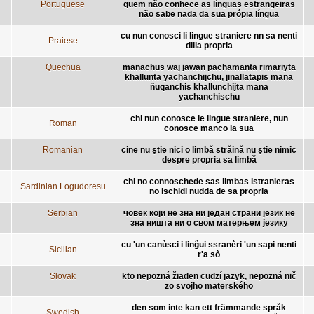
Portuguese
quem não conhece as línguas estrangeiras
não sabe nada da sua própia língua
cu nun conosci li lingue straniere nn sa nenti
Praiese
dilla propria
Quechua
manachus waj jawan pachamanta rimariyta
khallunta yachanchijchu, jinallatapis mana
ñuqanchis khallunchijta mana
yachanchischu
chi nun conosce le lingue straniere, nun
Roman
conosce manco la sua
Romanian
cine nu ştie nici o limbă străină nu ştie nimic
despre propria sa limbă
chi no connoschede sas limbas istranieras
Sardinian Logudoresu
no ischidi nudda de sa propria
Serbian
човек који не зна ни један страни језик не
зна ништа ни о свом матерњем језику
cu 'un canùsci i linĝui ssranèri 'un sapi nenti
Sicilian
r'a sò
Slovak
kto nepozná žiaden cudzí jazyk, nepozná nič
zo svojho materského
den som inte kan ett främmande språk
Swedish