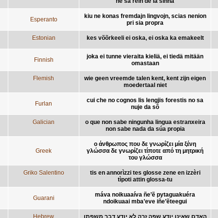
ne sâ rein de la sinna
kiu ne konas fremdajn lingvojn, scias nenion
Esperanto
pri sia propra
Estonian
kes võõrkeeli ei oska, ei oska ka emakeelt
joka ei tunne vieraita kieliä, ei tiedä mitään
Finnish
omastaan
Flemish
wie geen vreemde talen kent, kent zijn eigen
moedertaal niet
cui che no cognos lis lengjis forestis no sa
Furlan
nuje da sô
Galician
o que non sabe ningunha lingua estranxeira
non sabe nada da súa propia
ο άνθρωπος που δε γνωρίζει μία ξένη
Greek
γλώσσα δε γνωρίζει τίποτε από τη μητρική
του γλώσσα
Griko Salentino
tis en annorìzzi tes glosse zene en izzèri
tìpoti attin glossa-tu
máva noikuaaíva ñe’ẽ pytaguakuéra
Guarani
ndoikuaai mba’eve iñe’ẽteegui
Hebrew
האדם שאינו יודע שפה זרה לא יודע דבר משפתו