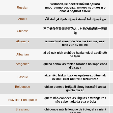
человек, не постигший ни одного
Russian
иностранного языка, ничего не знает и о
своем родном языке
Arabic
من لا يعرف لغة أجنبية، لا يعرف شيء عن لغته الأم
不了解任何外国语言的人，对他的母语也一无所
Chinese
知
Afrikaans
iemand wat vreemde tale nie ken nie, weet
niks van sy eie nie
ai që nuk njeh gjuhët e huaja nuk di asgjë për
Albanian
të tijën
Aragones
qui no conox as fablas foranas no sape cosa
d'a suya
atzerriko hizkuntzak ezagutzen ez dituenak
Basque
ez daki ezer aberriko hizkuntzaz
Bolognese
chi an cgnóss brîSa äl längv furastîri, an sà
gnínta dla sô
quem não conhece as línguas estrangeiras
Brazilian Portuguese
não sabe nada da sua própia
Bresciano
chi conos mja le lengue de i oter, el sa nient
de la so