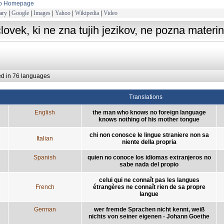
to Homepage
ary
|
Google
|
Images
|
Yahoo
|
Wikipedia
|
Video
človek, ki ne zna tujih jezikov, ne pozna materi
ed in 76 languages
Translations
English
the man who knows no foreign language
knows nothing of his mother tongue
chi non conosce le lingue straniere non sa
Italian
niente della propria
Spanish
quien no conoce los idiomas extranjeros no
sabe nada del propio
celui qui ne connaît pas les langues
French
étrangères ne connaît rien de sa propre
langue
German
wer fremde Sprachen nicht kennt, weiß
nichts von seiner eigenen - Johann Goethe