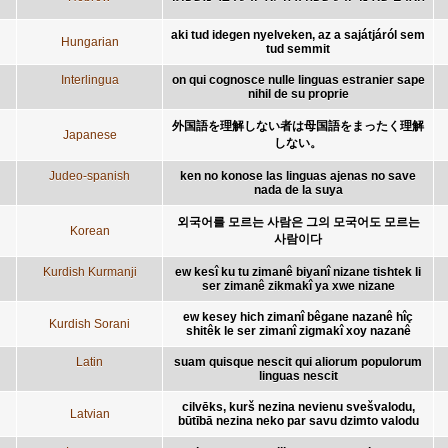
aki tud idegen nyelveken, az a sajátjáról sem
Hungarian
tud semmit
Interlingua
on qui cognosce nulle linguas estranier sape
nihil de su proprie
外国語を理解しない者は母国語をまったく理解
Japanese
しない。
Judeo-spanish
ken no konose las linguas ajenas no save
nada de la suya
외국어를 모르는 사람은 그의 모국어도 모르는
Korean
사람이다
Kurdish Kurmanji
ew kesî ku tu zimanê biyanî nizane tishtek li
ser zimanê zikmakî ya xwe nizane
ew kesey hich zimanî bêgane nazanê hîç
Kurdish Sorani
shitêk le ser zimanî zigmakî xoy nazanê
Latin
suam quisque nescit qui aliorum populorum
linguas nescit
cilvēks, kurš nezina nevienu svešvalodu,
Latvian
būtībā nezina neko par savu dzimto valodu