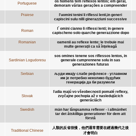
os homens têm reflexos lentos; em geral,
Portuguese
demoram várias gerações a compreender
Praiese
l'uomini tenini li riflessi lenti,in generi
capiscini sulu nilli ginerazziuni successive
l´ omini cianno li riflessi lenti; in genere
Roman
capischeno solo quarche generazzione dopo
Romanian
oamenii au reflexe lente; le trebuie mai
multe generaţii ca să înţeleagă
sos omines tenene sos riflessos lentos, in
Sardinian Logudoresu
generale cumprennene solu in sas
generaziones futuras
Serbian
људи имају слабе рефлексе - углавном
им је потребно неколико будућих
генерација да би разумели
ľudia majú vo všeobecnosti pomalé reflexy,
Slovak
zvyčajne pochopia až v nasledujúcich
generáciách
Swedish
män har långsamma reflexer - i allmänhet
tar det åtskilliga generationer för dem att
förstå
人類的反省很慢，他們通常需要在經過幾代之後
Traditional Chinese
才會明白