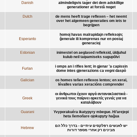
Danish
almindeligvis tager det dem adskillige
generationer at forstå noget
Dutch
de mens heeft trage reflexen – het neemt
over het algemeen generaties om iets te
begrijpen
homoj havas malrapidajn refleksojn;
Esperanto
ĝenerale ili komprenas nur en postaj
generacioj
Estonian
inimestel on aeglased refleksid, üldjuhul
kulub neil taipamiseks sugupõlvi
i omps an i rifles lent; in gjenar 'a capissin
Furlan
dome intes gjenerazions ca vegni daspò
Galician
os homes teñen reflexos lentos; en xeral,
lévalles varias xeracións comprender
οι άνθρωποι έχουν αργά αντανακλαστικά -
Greek
γενικά τους παίρνει αρκετές γενιές για να
καταλάβουν
Guarani
Yvyporakuéra ikatypyry mbegue. Hi’arejepi
heta ñemoñare ojokupyty haĝua
יש לאנשים רפלקסים עיתיים - בדרך כלל הם
Hebrew
מבינים רק אחרי מספר דורות