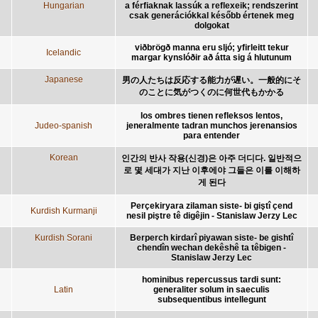
Hungarian
a férfiaknak lassúk a reflexeik; rendszerint
csak generációkkal később értenek meg
dolgokat
viðbrögð manna eru sljó; yfirleitt tekur
Icelandic
margar kynslóðir að átta sig á hlutunum
Japanese
男の人たちは反応する能力が遅い。一般的にそ
のことに気がつくのに何世代もかかる
los ombres tienen refleksos lentos,
Judeo-spanish
jeneralmente tadran munchos jerenansios
para entender
Korean
인간의 반사 작용(신경)은 아주 더디다. 일반적으
로 몇 세대가 지난 이후에야 그들은 이를 이해하
게 된다
Perçekiryara zilaman siste- bi giştî çend
Kurdish Kurmanji
nesil piştre tê digêjin - Stanislaw Jerzy Lec
Kurdish Sorani
Berperch kirdarî piyawan siste- be gishtî
chendîn wechan dekêshê ta têbigen -
Stanislaw Jerzy Lec
hominibus repercussus tardi sunt:
Latin
generaliter solum in saeculis
subsequentibus intellegunt