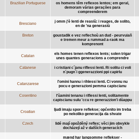
Brazilian Portuguese
os homens têm reflexos lentos; em geral,
demoram várias gerações para
compreenderem
j omm j'è lenti de reasiù: i reages, de solito,
Bresciano
en de 'na generasiù
Breton
goustadik e vez reflechoù an dud - peurvuiañ
e tremen meur a rummad a-raok ma
komprenont
els homes tenen reflexos lents; solen trigar
Catalan
unes quantes generacions a comprendre
Catanese
i cristiani c´janu riflessi lenti. Ri solitu ci voli
n´pugn´i ggenerazzioni ppi capirlu
l'omini hannu i rihlessi lenti. Ci vonnu nu
Catanzarese
pocu e generazioni pemma capiscianu
Cosentino
l'ùamini tenanu i riflessi lenti, solitamente
capiscianu sulu 'ccu re generazzion'i dùappu
ljudi imaju spore reflekse; općenito im treba
Croatian
po nekoliko generacija da shvate
Czech
lidé mají opožděný reflex; věci jim obvykle
docházejí až v dalších generacích
mænd har langsomme reflekser -