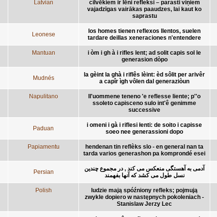
Latvian
cilvēkiem ir lēni refleksi – parasti viņiem
vajadzīgas vairākas paaudzes, lai kaut ko
saprastu
los homes tienen reflexos llentos, suelen
Leonese
tardare deillas xeneraciones n'entendere
Mantuan
i òm i gh à i rifles lent; ad solit capis sol le
generasion dòpo
la gèint la ghà i riflês lèint: èd sôlit per arivêr
Mudnés
a capîr ìgh vôlen dal generaziòun
Napulitano
ll'uommene teneno 'e reflesse liente; p''o
ssoleto capisceno sulo int'ê genimme
successive
i omeni i gà i riflesi łenti: de soito i capisse
Paduan
soeo nee generassioni dopo
Papiamentu
hendenan tin reflèks slo - en general nan ta
tarda varios generashon pa komprondé esei
آدمی به آهستگی منعکس می کند , در مجموع چندین
Persian
نسل طول می کشد که آنها بفهمند
Polish
ludzie mają spóźniony refleks; pojmują
zwykle dopiero w następnych pokoleniach -
Stanislaw Jerzy Lec