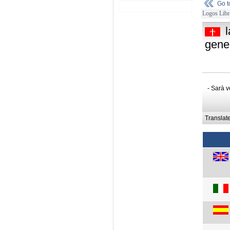
Go 
Logos Libr
l
gene
- Sarà v
Translat