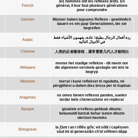
les hommes ont les réflexes lents. En
French
général, il leur faut plusieurs générations
pour comprendre
German
Männer haben lagsame Reflexe - gewöhnlich
dauert es ein paqr Generationen, bis sie
begreifen
ردة أفعال الرجال بطيئة؛ عادة، يفهمون الأشياء فقط
Arabic
في الأجيال التالية
Chinese
人类的反省慢得很，通常需要几代人才能明白
mense het stadige reflekse - dit neem oor
Afrikaans
die algemeen verskeie geslagte om iets te
begryp
Albanian
burrat i kanë reflekset të ngadalta, në
përgjithësi u duhen disa breza për të kuptuar
os omes tienen reflexos pandos, suelen
Aragones
tardar bels chenerazions en replecar
Basque
gizakiek erreflexu geldoak dituzte;
belaunaldi batzuk behar izaten dituzte
ulertzen hasteko
la Zänt i an i riflès grîv; ed sòlit i capéssen
Bolognese
såul int äl generaziån ch'äl véNnen dåpp