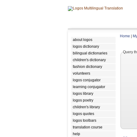
Home
|
My
about logos
logos dictionary
Query th
bilingual dictionaries
children's dictionary
fashion dictionary
volunteers
logos conjugator
learning conjugator
logos library
logos poetry
children's library
logos quotes
logos toolbars
translation course
help