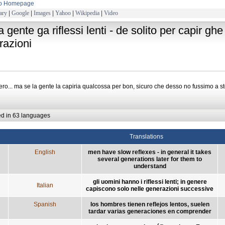
to Homepage
ary
|
Google
|
Images
|
Yahoo
|
Wikipedia
|
Video
a gente ga riflessi lenti - de solito per capir gh
razioni
ero... ma se la gente la capiria qualcossa per bon, sicuro che desso no fussimo a st
ed in 63 languages
Translations
English
men have slow reflexes - in general it takes
several generations later for them to
understand
gli uomini hanno i riflessi lenti; in genere
Italian
capiscono solo nelle generazioni successive
Spanish
los hombres tienen reflejos lentos, suelen
tardar varias generaciones en comprender