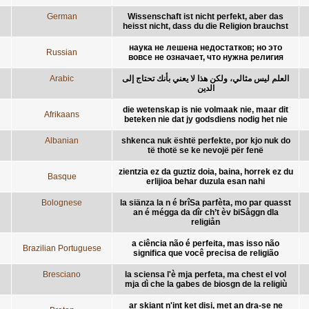
German
Wissenschaft ist nicht perfekt, aber das
heisst nicht, dass du die Religion brauchst
наука не лешена недостатков; но это
Russian
вовсе не означает, что нужна религия
Arabic
العلم ليس مثالي، ولكن هذا لا يعني بأنك تحتاج إلى
الدين
die wetenskap is nie volmaak nie, maar dit
Afrikaans
beteken nie dat jy godsdiens nodig het nie
Albanian
shkenca nuk është perfekte, por kjo nuk do
të thotë se ke nevojë për fenë
zientzia ez da guztiz doia, baina, horrek ez du
Basque
erlijioa behar duzula esan nahi
Bolognese
la siänza la n é brîSa parfèta, mo par quasst
an é mégga da dîr ch’t èv biSåggn dla
religiån
a ciência não é perfeita, mas isso não
Brazilian Portuguese
significa que você precisa de religião
Bresciano
la sciensa l'è mja perfeta, ma chest el vol
mja dì che la gabes de biosgn de la religiù
ar skiant n'int ket disi, met an dra-se ne