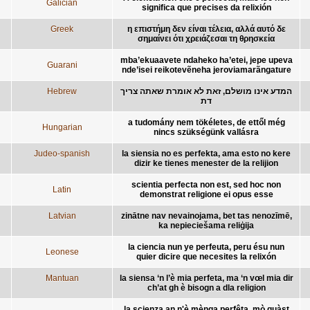
Galician
significa que precises da relixión
Greek
η επιστήμη δεν είναι τέλεια, αλλά αυτό δε
σημαίνει ότι χρειάζεσαι τη θρησκεία
mba’ekuaavete ndaheko ha’etei, jepe upeva
Guarani
nde’isei reikotevẽneha jeroviamarãngature
Hebrew
המדע אינו מושלם, זאת לא אומרת שאתה צריך
דת
a tudomány nem tökéletes, de ettől még
Hungarian
nincs szükségünk vallásra
Judeo-spanish
la siensia no es perfekta, ama esto no kere
dizir ke tienes menester de la relijion
scientia perfecta non est, sed hoc non
Latin
demonstrat religione ei opus esse
Latvian
zinātne nav nevainojama, bet tas nenozīmē,
ka nepieciešama reliģija
la ciencia nun ye perfeuta, peru ésu nun
Leonese
quier dicire que necesites la relixón
Mantuan
la siensa ‘n l’è mia perfeta, ma ‘n vœl mia dir
ch’at gh è bisogn a dla religion
la scienza an n'è mènga perfêta, mò quàst