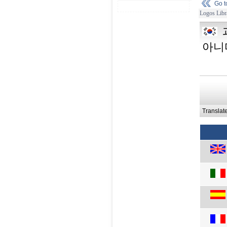
Go 
Logos Libr
아니
Translat