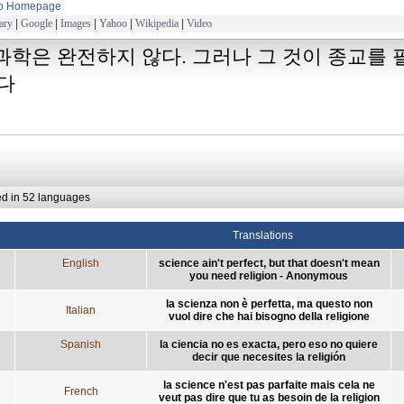
to Homepage
ary
|
Google
|
Images
|
Yahoo
|
Wikipedia
|
Video
과학은 완전하지 않다. 그러나 그 것이 종교를
다
ed in 52 languages
Translations
English
science ain't perfect, but that doesn't mean
you need religion - Anonymous
la scienza non è perfetta, ma questo non
Italian
vuol dire che hai bisogno della religione
Spanish
la ciencia no es exacta, pero eso no quiere
decir que necesites la religión
la science n'est pas parfaite mais cela ne
French
veut pas dire que tu as besoin de la religion