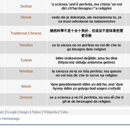
'a scienza 'unn'è perfetta, ma chistu 'un vol
Sicilian
diri ch'hai bisognu r''a religiòni
Slovak
veda nie je dokonala, ale neznamena to, ze
sa musi odvolavat na nabozenstvo
雖然科學不是十全十美的，但這並不意味著您需
Traditional Chinese
要宗教
Triestino
se la sienza no xe perfeta no vol dir che te
ga bisogno dela religion
bilim mükemmel değildir, ama bu dine
Turkish
ihtiyacınız olduğu anlamına gelmez
Venetian
ła sienzsa no ła xe mìa perfeta: ma questo
no vol mìa dir che te serve na rełigion
’dyw gwyddoniaeth ddim yn ddi-fai, ond ’dyw
Welsh
hynny ddim yn golygu bod angen crefydd
Zeneize
se a sciensa a no l'é perfetta, no veu dî che ti
gh'æ de beseugno da religion
ary
|
Google
|
Images
|
Yahoo
|
Wikipedia
|
Video
to Homepage