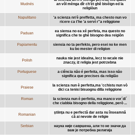
Mudnés
an vôl mènga dîr ch'èt ghê bisèign ed la
religiòun
Napulitano
'a scienza nn'è preffetta, ma chesto nun vo
ricere ca t'he 'a servì r''a religgione
ea siensa no ea xé perfeta, ma questo no
Paduan
significa che te ghé bisogno dea reigiòn
Papiamentu
siensia no ta perfekto, pero esei no ke men
ku bo mester di religion
nauka nie jest idealna, lecz to wcale nie
Polish
znaczy, iż religia jest potrzebna
Portuguese
a ciência não é perfeita, mas isso não
significa que precises da religião
la scienza nun è perfetta,ma 'cchistu nun vò
Praiese
dici ca tenisi bisuognu dilla religgione
Roman
la scienza nun è perfetta, ma manco vor´di´
che ciabbia bisogno della religgione, però ...
ştiinţa nu e perfectă dar asta nu înseamnă
Romanian
că ai nevoie de religie
Serbian
наука није савршена, али то не значи да
вам је потребна религија