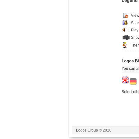
Legend
View
Sear
Play
Show
The 
Logos Bi
You can al
Select oth
Logos Group © 2026