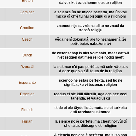
Breton
dalvez ket ez ezhomm eus ar relijion
Corsican
a scienza ùn hè micca parfetta, ma ùn voli
micca dì ch'è tu hai bisognu di a rilighjoni
znanost nije savršena ali to ne znači da
Croatian
trebaš religiju
Czech
věda není dokonalá, ale to neznamená, že
potřebuješ náboženství
de wetenschap is niet volmaakt, maar dat wil
Dutch
niet zeggen dat men religie nodig heeft
Dzoratâi
la science n'è pas perfèta, mâ cein vâo pas
à dere que vo z'âi fauta de la religïon
scienco ne estas perfekta, sed tio ne
Esperanto
signifas, ke vi bezonas religion
Estonian
teadus ei ole küll täiuslik, aga ega see veel
tähenda, et vajad usku
tiede ei ole täydellistä, mutta se ei tarkoita
Finnish
että tarvitaan uskontoa
Furlan
la sience no jè perfete, ma chest nol vûl dî
che tu as dibisugne de religjion
A ciencia non che é perfecta, mais iso non