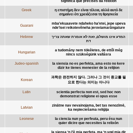
significa que precises da relixión
Greek
η επιστήμη δεν είναι τέλεια, αλλά αυτό δε
σημαίνει ότι χρειάζεσαι τη θρησκεία
mba’ekuaavete ndaheko ha’etei, jepe upeva
Guarani
nde’isei reikotevẽneha jeroviamarãngature
Hebrew
המדע אינו מושלם, זאת לא אומרת שאתה צריך
דת
a tudomány nem tökéletes, de ettől még
Hungarian
nincs szükségünk vallásra
Judeo-spanish
la siensia no es perfekta, ama esto no kere
dizir ke tienes menester de la relijion
과학은 완전하지 않다. 그러나 그 것이 종교를 필
Korean
요로 한다는 의미는 아니다
Latin
scientia perfecta non est, sed hoc non
demonstrat religione ei opus esse
zinātne nav nevainojama, bet tas nenozīmē,
Latvian
ka nepieciešama reliģija
Leonese
la ciencia nun ye perfeuta, peru ésu nun
quier dicire que necesites la relixón
la siensa ‘n l’è mia perfeta, ma ‘n vœl mia dir