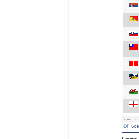
Logos Libr
Go 
Legend