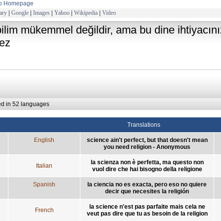
to Homepage
ary
|
Google
|
Images
|
Yahoo
|
Wikipedia
|
Video
bilim mükemmel değildir, ama bu dine ihtiyacın
ez
ed in 52 languages
Translations
English
science ain't perfect, but that doesn't mean
you need religion - Anonymous
la scienza non è perfetta, ma questo non
Italian
vuol dire che hai bisogno della religione
Spanish
la ciencia no es exacta, pero eso no quiere
decir que necesites la religión
la science n'est pas parfaite mais cela ne
French
veut pas dire que tu as besoin de la religion