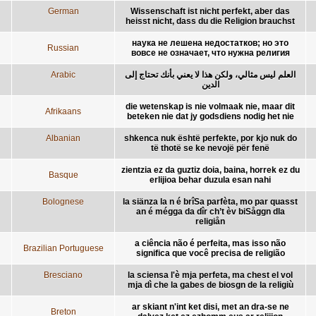
German
Wissenschaft ist nicht perfekt, aber das
heisst nicht, dass du die Religion brauchst
наука не лешена недостатков; но это
Russian
вовсе не означает, что нужна религия
Arabic
العلم ليس مثالي، ولكن هذا لا يعني بأنك تحتاج إلى
الدين
die wetenskap is nie volmaak nie, maar dit
Afrikaans
beteken nie dat jy godsdiens nodig het nie
Albanian
shkenca nuk është perfekte, por kjo nuk do
të thotë se ke nevojë për fenë
zientzia ez da guztiz doia, baina, horrek ez du
Basque
erlijioa behar duzula esan nahi
Bolognese
la siänza la n é brîSa parfèta, mo par quasst
an é mégga da dîr ch’t èv biSåggn dla
religiån
a ciência não é perfeita, mas isso não
Brazilian Portuguese
significa que você precisa de religião
Bresciano
la sciensa l'è mja perfeta, ma chest el vol
mja dì che la gabes de biosgn de la religiù
ar skiant n'int ket disi, met an dra-se ne
Breton