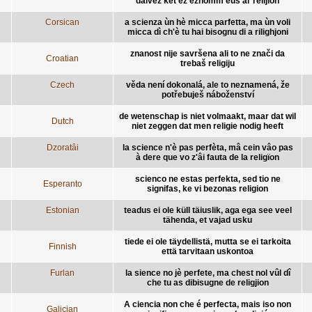
dalvez ket ez ezhomm eus ar relijion
Corsican
a scienza ùn hè micca parfetta, ma ùn voli
micca dì ch'è tu hai bisognu di a rilighjoni
znanost nije savršena ali to ne znači da
Croatian
trebaš religiju
Czech
věda není dokonalá, ale to neznamená, že
potřebuješ náboženství
de wetenschap is niet volmaakt, maar dat wil
Dutch
niet zeggen dat men religie nodig heeft
Dzoratâi
la science n'è pas perfèta, mâ cein vâo pas
à dere que vo z'âi fauta de la religïon
scienco ne estas perfekta, sed tio ne
Esperanto
signifas, ke vi bezonas religion
Estonian
teadus ei ole küll täiuslik, aga ega see veel
tähenda, et vajad usku
tiede ei ole täydellistä, mutta se ei tarkoita
Finnish
että tarvitaan uskontoa
Furlan
la sience no jè perfete, ma chest nol vûl dî
che tu as dibisugne de religjion
A ciencia non che é perfecta, mais iso non
Galician