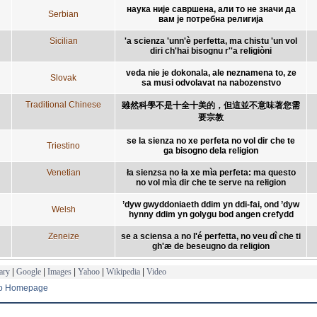
наука није савршена, али то не значи да
Serbian
вам је потребна религија
Sicilian
'a scienza 'unn'è perfetta, ma chistu 'un vol
diri ch'hai bisognu r''a religiòni
veda nie je dokonala, ale neznamena to, ze
Slovak
sa musi odvolavat na nabozenstvo
Traditional Chinese
雖然科學不是十全十美的，但這並不意味著您需
要宗教
se la sienza no xe perfeta no vol dir che te
Triestino
ga bisogno dela religion
Venetian
ła sienzsa no ła xe mìa perfeta: ma questo
no vol mìa dir che te serve na rełigion
’dyw gwyddoniaeth ddim yn ddi-fai, ond ’dyw
Welsh
hynny ddim yn golygu bod angen crefydd
Zeneize
se a sciensa a no l'é perfetta, no veu dî che ti
gh'æ de beseugno da religion
ary
|
Google
|
Images
|
Yahoo
|
Wikipedia
|
Video
to Homepage