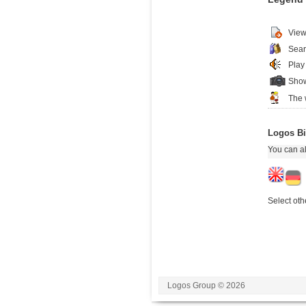
View
Sear
Play
Show
The 
Logos Bi
You can al
Select oth
Logos Group © 2026