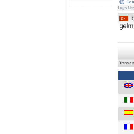
Go 
Logos Libr
gelm
Translat