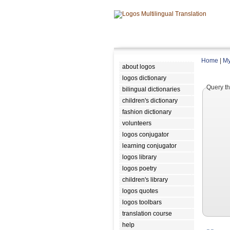
Home
|
My
about logos
logos dictionary
Query th
bilingual dictionaries
children's dictionary
fashion dictionary
volunteers
logos conjugator
learning conjugator
logos library
logos poetry
children's library
logos quotes
logos toolbars
translation course
help