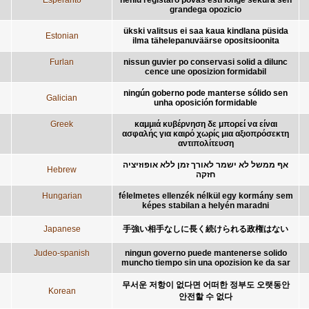
grandega opozicio
ükski valitsus ei saa kaua kindlana püsida
Estonian
ilma tähelepanuväärse opositsioonita
Furlan
nissun guvier po conservasi solid a dilunc
cence une oposizion formidabil
ningún goberno pode manterse sólido sen
Galician
unha oposición formidable
Greek
καμμιά κυβέρνηση δε μπορεί να είναι
ασφαλής για καιρό χωρίς μια αξιοπρόσεκτη
αντιπολίτευση
אף ממשל לא ישמר לאורך זמן ללא אופוזיציה
Hebrew
חזקה
Hungarian
félelmetes ellenzék nélkül egy kormány sem
képes stabilan a helyén maradni
Japanese
手強い相手なしに長く続けられる政権はない
Judeo-spanish
ningun governo puede mantenerse solido
muncho tiempo sin una opozision ke da sar
무서운 저항이 없다면 어떠한 정부도 오랫동안
Korean
안전할 수 없다