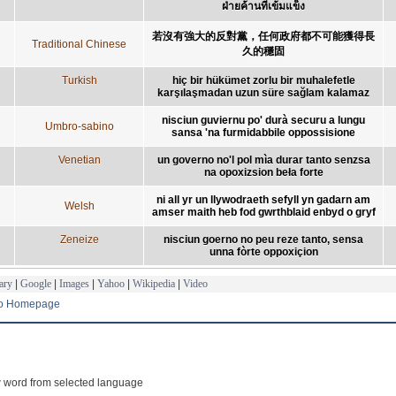
ฝ่ายค้านที่เข้มแข็ง
若沒有強大的反對黨，任何政府都不可能獲得長
Traditional Chinese
久的穩固
Turkish
hiç bir hükümet zorlu bir muhalefetle
karşılaşmadan uzun süre sağlam kalamaz
nisciun guviernu po' durà securu a lungu
Umbro-sabino
sansa 'na furmidabbile oppossisione
Venetian
un governo no'l pol mìa durar tanto senzsa
na opoxizsion beła forte
ni all yr un llywodraeth sefyll yn gadarn am
Welsh
amser maith heb fod gwrthblaid enbyd o gryf
Zeneize
nisciun goerno no peu reze tanto, sensa
unna fòrte oppoxiçion
ary
|
Google
|
Images
|
Yahoo
|
Wikipedia
|
Video
to Homepage
 word from selected language