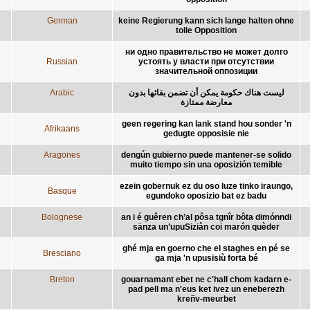
German
keine Regierung kann sich lange halten ohne
tolle Opposition
ни одно правительство не может долго
Russian
устоять у власти при отсутствии
значительной оппозиции
Arabic
ليست هناك حكومة يمكن أن تضمن بقائها بدون
معارضة ممتازة
geen regering kan lank stand hou sonder 'n
Afrikaans
gedugte opposisie nie
Aragones
dengún gubierno puede mantener-se solido
muito tiempo sin una oposizión temible
ezein gobernuk ez du oso luze tinko iraungo,
Basque
egundoko oposizio bat ez badu
Bolognese
an i é guêren ch’al pôsa tgnîr bôta dimónndi
sänza un’upuSiziån coi marón quèder
ghé mja en goerno che el staghes en pé se
Bresciano
ga mja 'n upusisiù forta bé
Breton
gouarnamant ebet ne c'hall chom kadarn e-
pad pell ma n'eus ket ivez un eneberezh
kreñv-meurbet