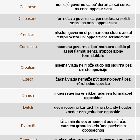
non c'jè guvernu ca po' durari assai senza
Catanese
na bona opposizzioni
Caterisano
'on nd'ava guverni ca ponnu durara solidi
senza na bona opposiziuni
nisciun guvernu si po mantene sicuru assai
Corsican
tempu senza un' opposizione formidevule
Cosentino
nessunu governu si po' mantena solido pi
assai tìampu senza n'opposizione
formidabbile
nijedna vlada ne može dugo biti sigurna bez
Croatian
čvrste opozicije
Czech
žádná vláda nemůže být dlouho pevná bez
věrohodné opozice
ingen regering er sikker uden en formidabel
Danish
opposition
Dutch
geen regering kan zich lang staande houden
zonder een geduchte oppositie
lâi a min de governemeint que sè pâo
Dzoratâi
mantenî grantein sein 'nna pucheinta
opposechon
Esperanto
neniu registaro povas esti longe sekura sen