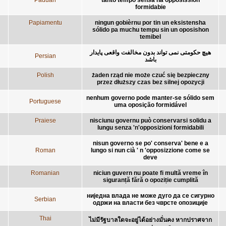
formidabie
Papiamentu
ningun gobièrnu por tin un eksistensha
sólido pa muchu tempu sin un oposishon
temibel
هیچ حکومتی نمی تواند بدون مخالفت واقعی پایدار
Persian
باشد
Polish
żaden rząd nie może czuć się bezpieczny
przez dłuższy czas bez silnej opozycji
nenhum governo pode manter-se sólido sem
Portuguese
uma oposição formidável
Praiese
nisciunu governu può conservarsi solidu a
lungu senza 'n'opposizioni formidabili
nisun governo se po' conserva' bene e a
Roman
lungo si nun cià ' n 'opposizzione come se
deve
Romanian
niciun guvern nu poate fi multă vreme în
siguranță fără o opoziție cumplită
ниједна влада не може дуго да се сигурно
Serbian
одржи на власти без чврсте опозиције
Thai
ไม่มีรัฐบาลใดจะอยู่ได้อย่างมั่นคง หากปราศจาก