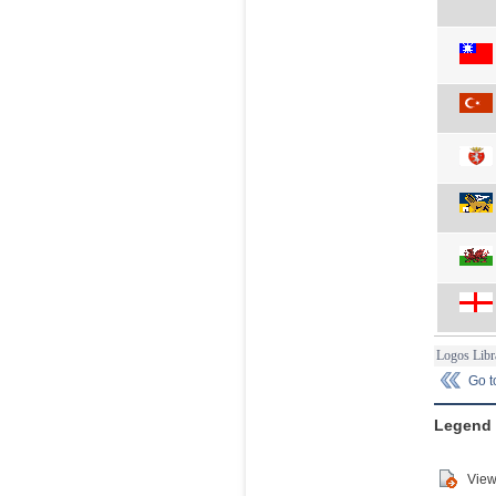
Logos Libr
Go 
Legend
View