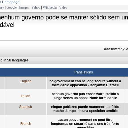
to Homepage
ary
|
Google
|
Images
|
Yahoo
|
Wikipedia
|
Video
nenhum governo pode se manter sólido sem u
idável
Translated b
ed in 58 languages
Translations
English
no government can be long secure without a
formidable opposition - Benjamin Disraeli
nessun governo può conservarsi solido a
Italian
lungo senza un'opposizione formidabile
Spanish
ningún gobierno puede mantenerse sólido
mucho tiempo sin una oposición temible
aucun gouvernement ne peut être
French
longtemps en sécurité sans une très forte
opposition