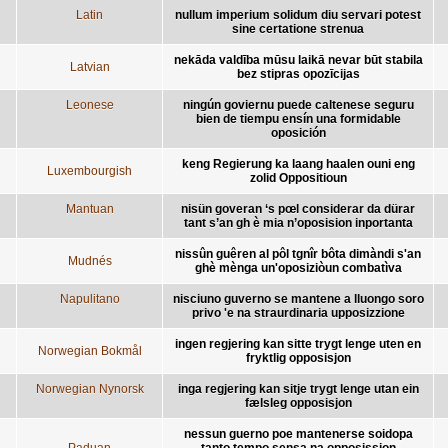
Latin
nullum imperium solidum diu servari potest
sine certatione strenua
nekāda valdība mūsu laikā nevar būt stabila
Latvian
bez stipras opozīcijas
Leonese
ningún goviernu puede caltenese seguru
bien de tiempu ensín una formidable
oposición
keng Regierung ka laang haalen ouni eng
Luxembourgish
zolid Oppositioun
Mantuan
nisün goveran ‘s pœl considerar da dürar
tant s’an gh è mia n’oposision inportanta
nissûn guêren al pôl tgnîr bôta dimàndi s'an
Mudnés
ghè mènga un'oposiziòun combatìva
Napulitano
nisciuno guverno se mantene a lluongo soro
privo 'e na straurdinaria upposizzione
ingen regjering kan sitte trygt lenge uten en
Norwegian Bokmål
fryktlig opposisjon
Norwegian Nynorsk
inga regjering kan sitje trygt lenge utan ein
fælsleg opposisjon
nessun guerno poe mantenerse soidopa
Paduan
tanto tempo sensa na opposission