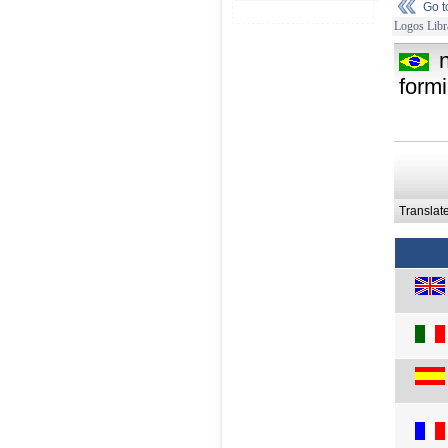
Go 
Logos Libr
form
Translat