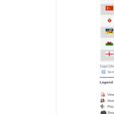
Logos Libr
Go 
Legend
View
Sear
Play
Show