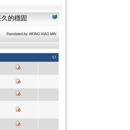
長久的穩固
Translated by: WONG XIAO MIN
57