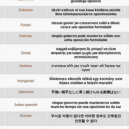
grandega opozicio
Estonian
ükski valitsus ei saa kaua kindlana püsida
ilma tähelepanuväärse opositsioonita
nissun guvier po conservasi solid a dilunc
Furlan
cence une oposizion formidabil
Galician
ningún goberno pode manterse sólido sen
unha oposición formidable
καμμιά κυβέρνηση δε μπορεί να είναι
Greek
ασφαλής για καιρό χωρίς μια αξιοπρόσεκτη
αντιπολίτευση
Hebrew
אף ממשל לא ישמר לאורך זמן ללא אופוזיציה
חזקה
félelmetes ellenzék nélkül egy kormány sem
Hungarian
képes stabilan a helyén maradni
Japanese
手強い相手なしに長く続けられる政権はない
ningun governo puede mantenerse solido
Judeo-spanish
muncho tiempo sin una opozision ke da sar
Korean
무서운 저항이 없다면 어떠한 정부도 오랫동안
안전할 수 없다