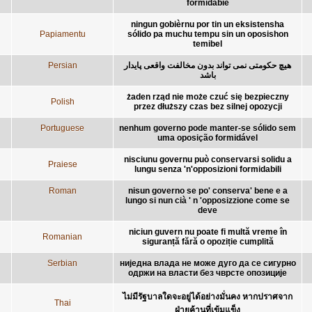
formidabie
ningun gobièrnu por tin un eksistensha
Papiamentu
sólido pa muchu tempu sin un oposishon
temibel
Persian
هیچ حکومتی نمی تواند بدون مخالفت واقعی پایدار
باشد
żaden rząd nie może czuć się bezpieczny
Polish
przez dłuższy czas bez silnej opozycji
Portuguese
nenhum governo pode manter-se sólido sem
uma oposição formidável
nisciunu governu può conservarsi solidu a
Praiese
lungu senza 'n'opposizioni formidabili
Roman
nisun governo se po' conserva' bene e a
lungo si nun cià ' n 'opposizzione come se
deve
niciun guvern nu poate fi multă vreme în
Romanian
siguranță fără o opoziție cumplită
Serbian
ниједна влада не може дуго да се сигурно
одржи на власти без чврсте опозиције
ไม่มีรัฐบาลใดจะอยู่ได้อย่างมั่นคง หากปราศจาก
Thai
ฝ่ายค้านที่เข้มแข็ง