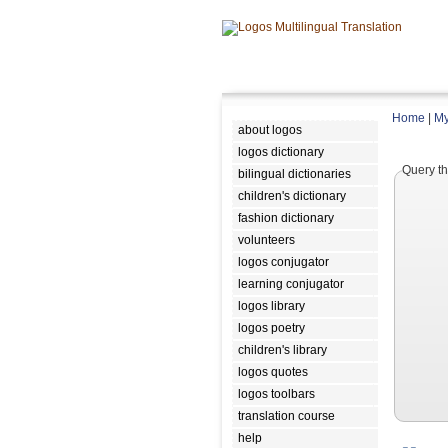
Home
|
My
about logos
logos dictionary
Query th
bilingual dictionaries
children's dictionary
fashion dictionary
volunteers
logos conjugator
learning conjugator
logos library
logos poetry
children's library
logos quotes
logos toolbars
translation course
help