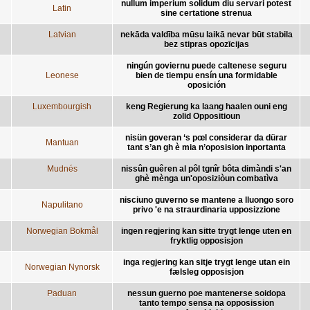
nullum imperium solidum diu servari potest
Latin
sine certatione strenua
Latvian
nekāda valdība mūsu laikā nevar būt stabila
bez stipras opozīcijas
ningún goviernu puede caltenese seguru
Leonese
bien de tiempu ensín una formidable
oposición
Luxembourgish
keng Regierung ka laang haalen ouni eng
zolid Oppositioun
nisün goveran ‘s pœl considerar da dürar
Mantuan
tant s’an gh è mia n’oposision inportanta
Mudnés
nissûn guêren al pôl tgnîr bôta dimàndi s'an
ghè mènga un'oposiziòun combatìva
nisciuno guverno se mantene a lluongo soro
Napulitano
privo 'e na straurdinaria upposizzione
Norwegian Bokmål
ingen regjering kan sitte trygt lenge uten en
fryktlig opposisjon
inga regjering kan sitje trygt lenge utan ein
Norwegian Nynorsk
fælsleg opposisjon
Paduan
nessun guerno poe mantenerse soidopa
tanto tempo sensa na opposission