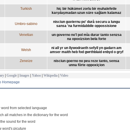
Turkish
hiç bir hükümet zorlu bir muhalefetle
karşılaşmadan uzun süre sağlam kalamaz
nisciun guviernu po' durà securu a lungu
Umbro-sabino
sansa 'na furmidabbile oppossisione
Venetian
un governo no'l pol mìa durar tanto senzsa
na opoxizsion beła forte
ni all yr un llywodraeth sefyll yn gadarn am
Welsh
amser maith heb fod gwrthblaid enbyd o gryf
Zeneize
nisciun goerno no peu reze tanto, sensa
unna fòrte oppoxiçion
ary
|
Google
|
Images
|
Yahoo
|
Wikipedia
|
Video
to Homepage
 word from selected language
ch all matches in the dictionary for the word
 the sound for the word
 word's picuture