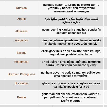
ни одно правительство не может долго
Russian
устоять у власти при отсутствии
значительной оппозиции
Arabic
ليست هناك حكومة يمكن أن تضمن بقائها بدون
معارضة ممتازة
geen regering kan lank stand hou sonder 'n
Afrikaans
gedugte opposisie nie
Aragones
dengún gubierno puede mantener-se solido
muito tiempo sin una oposizión temible
ezein gobernuk ez du oso luze tinko iraungo,
Basque
egundoko oposizio bat ez badu
Bolognese
an i é guêren ch’al pôsa tgnîr bôta dimónndi
sänza un’upuSiziån coi marón quèder
nenhum governo pode se manter sólido sem
Brazilian Portuguese
uma oposição formidável
Bresciano
ghé mja en goerno che el staghes en pé se
ga mja 'n upusisiù forta bé
gouarnamant ebet ne c'hall chom kadarn e-
Breton
pad pell ma n'eus ket ivez un eneberezh
kreñv-meurbet