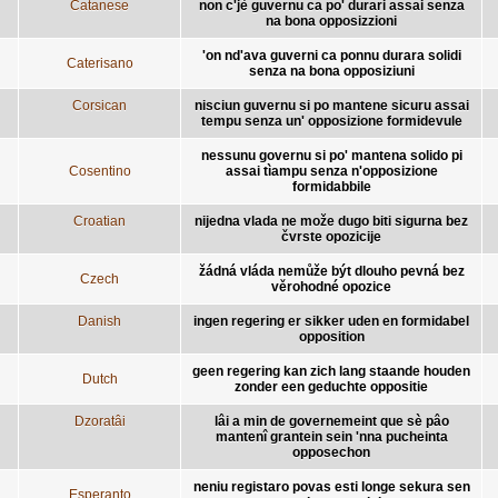
Catanese
non c'jè guvernu ca po' durari assai senza
na bona opposizzioni
'on nd'ava guverni ca ponnu durara solidi
Caterisano
senza na bona opposiziuni
Corsican
nisciun guvernu si po mantene sicuru assai
tempu senza un' opposizione formidevule
nessunu governu si po' mantena solido pi
Cosentino
assai tìampu senza n'opposizione
formidabbile
Croatian
nijedna vlada ne može dugo biti sigurna bez
čvrste opozicije
žádná vláda nemůže být dlouho pevná bez
Czech
věrohodné opozice
Danish
ingen regering er sikker uden en formidabel
opposition
geen regering kan zich lang staande houden
Dutch
zonder een geduchte oppositie
Dzoratâi
lâi a min de governemeint que sè pâo
mantenî grantein sein 'nna pucheinta
opposechon
neniu registaro povas esti longe sekura sen
Esperanto