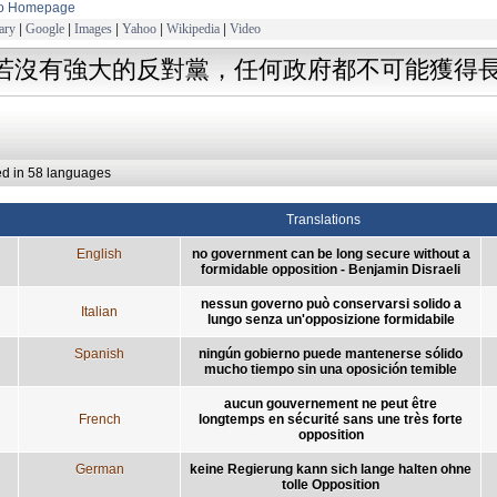
to Homepage
ary
|
Google
|
Images
|
Yahoo
|
Wikipedia
|
Video
若沒有強大的反對黨，任何政府都不可能獲得
ed in 58 languages
Translations
English
no government can be long secure without a
formidable opposition - Benjamin Disraeli
nessun governo può conservarsi solido a
Italian
lungo senza un'opposizione formidabile
Spanish
ningún gobierno puede mantenerse sólido
mucho tiempo sin una oposición temible
aucun gouvernement ne peut être
French
longtemps en sécurité sans une très forte
opposition
German
keine Regierung kann sich lange halten ohne
tolle Opposition