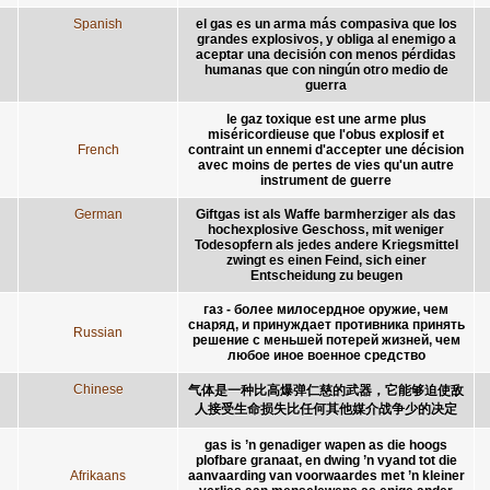
Spanish
el gas es un arma más compasiva que los
grandes explosivos, y obliga al enemigo a
aceptar una decisión con menos pérdidas
humanas que con ningún otro medio de
guerra
le gaz toxique est une arme plus
miséricordieuse que l'obus explosif et
French
contraint un ennemi d'accepter une décision
avec moins de pertes de vies qu'un autre
instrument de guerre
German
Giftgas ist als Waffe barmherziger als das
hochexplosive Geschoss, mit weniger
Todesopfern als jedes andere Kriegsmittel
zwingt es einen Feind, sich einer
Entscheidung zu beugen
газ - более милосердное оружие, чем
снаряд, и принуждает противника принять
Russian
решение с меньшей потерей жизней, чем
любое иное военное средство
Chinese
气体是一种比高爆弹仁慈的武器，它能够迫使敌
人接受生命损失比任何其他媒介战争少的决定
gas is ’n genadiger wapen as die hoogs
plofbare granaat, en dwing ’n vyand tot die
Afrikaans
aanvaarding van voorwaardes met ’n kleiner