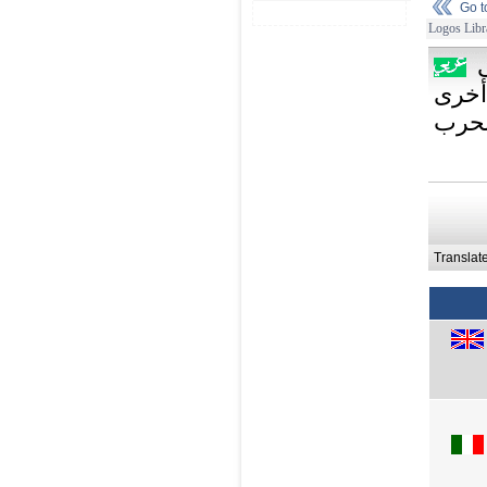
Go 
Logos Libr
أخرى
لحرب
Translat