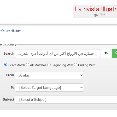
 Query History
e dictionary
Search
Exact Match
All Matches
Beginning With
Ending With
From
To
Subject