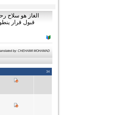
الغاز هو سلاح رح
قبول قرار ينطو
ranslated by: CHEHAIMI MOHAMAD
34