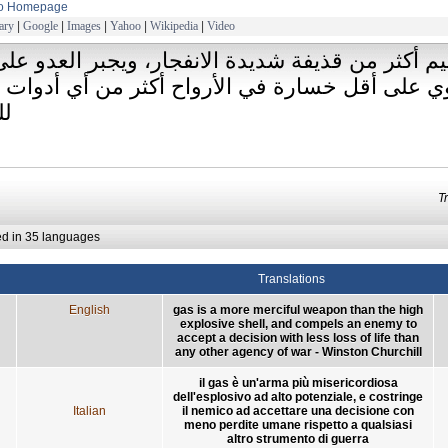
to Homepage
ary
|
Google
|
Images
|
Yahoo
|
Wikipedia
|
Video
يم أكثر من قذيفة شديدة الانفجار، ويجبر العدو على
ي على أقل خسارة في الأرواح أكثر من أي أدوات 
ل
T
ed in 35 languages
Translations
English
gas is a more merciful weapon than the high
explosive shell, and compels an enemy to
accept a decision with less loss of life than
any other agency of war - Winston Churchill
il gas è un'arma più misericordiosa
dell'esplosivo ad alto potenziale, e costringe
Italian
il nemico ad accettare una decisione con
meno perdite umane rispetto a qualsiasi
altro strumento di guerra