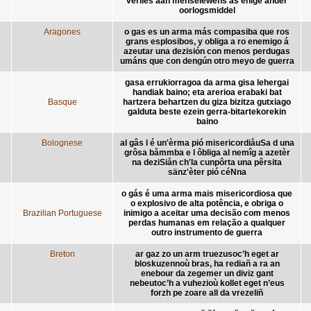
verlies aan menselewens as enige ander
oorlogsmiddel
Aragones
o gas es un arma más compasiba que ros
grans esplosibos, y obliga a ro enemigo á
azeutar una dezisión con menos perdugas
umáns que con dengún otro meyo de guerra
gasa errukiorragoa da arma gisa lehergai
handiak baino; eta arerioa erabaki bat
Basque
hartzera behartzen du giza bizitza gutxiago
galduta beste ezein gerra-bitartekorekin
baino
Bolognese
al gâs l é un'èrma pió misericordiåuSa d una
grôsa båmmba e l ôbliga al nemîg a azetèr
na deziSiån ch'la cunpôrta una pêrsita
sänz'èter pió céNna
o gás é uma arma mais misericordiosa que
o explosivo de alta potência, e obriga o
Brazilian Portuguese
inimigo a aceitar uma decisão com menos
perdas humanas em relação a qualquer
outro instrumento de guerra
Breton
ar gaz zo un arm truezusoc’h eget ar
bloskuzennoù bras, ha rediañ a ra an
enebour da zegemer un diviz gant
nebeutoc’h a vuhezioù kollet eget n’eus
forzh pe zoare all da vrezeliñ