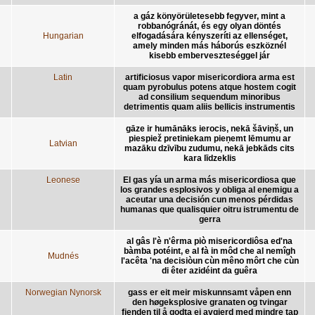
a gáz könyörületesebb fegyver, mint a
robbanógránát, és egy olyan döntés
Hungarian
elfogadására kényszeríti az ellenséget,
amely minden más háborús eszköznél
kisebb emberveszteséggel jár
Latin
artificiosus vapor misericordiora arma est
quam pyrobulus potens atque hostem cogit
ad consilium sequendum minoribus
detrimentis quam aliis bellicis instrumentis
gāze ir humānāks ierocis, nekā šāviņš, un
piespiež pretiniekam pieņemt lēmumu ar
Latvian
mazāku dzīvību zudumu, nekā jebkāds cits
kara līdzeklis
Leonese
El gas yía un arma más misericordiosa que
los grandes esplosivos y obliga al enemigu a
aceutar una decisión cun menos pérdidas
humanas que qualisquier oitru istrumentu de
gerra
al gâs l'è n'êrma piò misericordiôsa ed'na
bàmba potéint, e al fà in môd che al nemîgh
Mudnés
l'acêta 'na decisiòun cùn mêno môrt che cùn
di êter azidéint da guêra
Norwegian Nynorsk
gass er eit meir miskunnsamt våpen enn
den høgeksplosive granaten og tvingar
fienden til å godta ei avgjerd med mindre tap