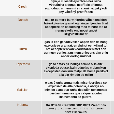
plyn je milosrdnější zbraň než silná
výbušnina a donutí nepřítele přijmout
Czech
rozhodnutí s menšími ztrátami než jakýkoli
jiný válečný prostředek
Danish
gas er et mere barmhjertigt våben end den
højeskplosive granat og tvinger fjenden til at
acceptere en beslutning med mindre tab af
menneskeliv end noget andet
krigsinstrument
gas is een genadevoller wapen dan de hoog
explosieve granaat, en dwingt een vijand tot
Dutch
het accepteren van voorwaarden met een
geringer verlies aan mensenlevens dan enig
ander oorlogsmiddel
Esperanto
gaso estas pli indulga armilo ol la alte
eksploda obuso, kaj trudpelas malamikon
akcepti decidon kun malpli da homa perdo ol
alia ajn rimedo de milito
o gas é unha arma máis misericordiosa co
explosivo de alta potencia, e obriga ao
Galician
inimigo a aceptar unha decisión con menos
perdas humanas que calquera outro
instrumento de guerra.
Hebrew
גז הוא נשק רחמן יותר מפגז נפיץ ומכריח את
האויב לקחת החלתה עם פחות אובדן חיים
מאשר נשק אחר