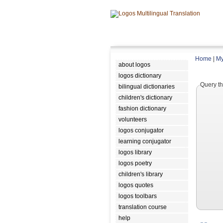
Home
|
My
about logos
logos dictionary
Query th
bilingual dictionaries
children's dictionary
fashion dictionary
volunteers
logos conjugator
learning conjugator
logos library
logos poetry
children's library
logos quotes
logos toolbars
translation course
help