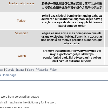
Traditional Chinese
氣體是一種比高爆彈仁慈的武器，它可以迫使敵
人接受生命損失比任何其他媒介之戰爭少的决定
zehirli gaz şiddetli bombardımandan daha az
acı veren bir silahtır ve düşmanı diğer savaş
Turkish
araçlarına kıyasla daha az kayıpla bir kararı
kabul etmeye zorlar
Valencian
el gas es una arma mes compasiva que els
grans explosius, i obliga l'enemic a acceptar
una decisió ab menys perdues humanes que
ab cap atre
arf mwy trugarog na’r ffrwydryn ffyrnig yw
nwy, a gorfoda’r gelyn i dderbyn
Welsh
penderfyniad gyda llai o fywydau’n cael eu
colli na’r un dull arall o ryfela
ary
|
Google
|
Images
|
Yahoo
|
Wikipedia
|
Video
to Homepage
 word from selected language
ch all matches in the dictionary for the word
 the sound for the word