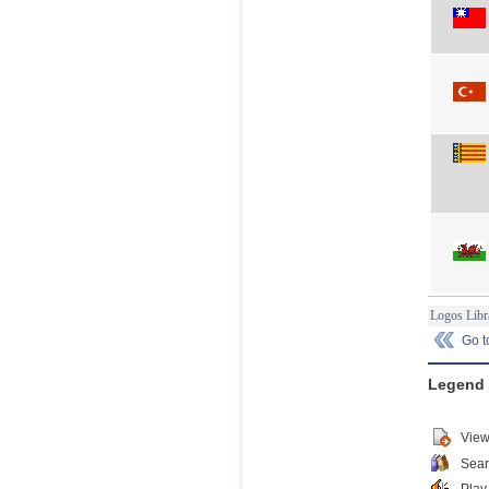
Logos Libr
Go 
Legend
View
Sear
Play