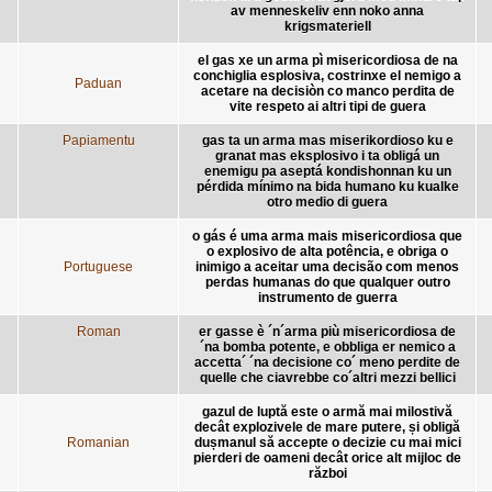
av menneskeliv enn noko anna
krigsmateriell
el gas xe un arma pì misericordiosa de na
conchiglia esplosiva, costrinxe el nemigo a
Paduan
acetare na decisiòn co manco perdita de
vite respeto ai altri tipi de guera
Papiamentu
gas ta un arma mas miserikordioso ku e
granat mas eksplosivo i ta obligá un
enemigu pa aseptá kondishonnan ku un
pérdida mínimo na bida humano ku kualke
otro medio di guera
o gás é uma arma mais misericordiosa que
o explosivo de alta potência, e obriga o
Portuguese
inimigo a aceitar uma decisão com menos
perdas humanas do que qualquer outro
instrumento de guerra
Roman
er gasse è ´n´arma più misericordiosa de
´na bomba potente, e obbliga er nemico a
accetta´ ´na decisione co´ meno perdite de
quelle che ciavrebbe co´altri mezzi bellici
gazul de luptă este o armă mai milostivă
decât explozivele de mare putere, și obligă
Romanian
dușmanul să accepte o decizie cu mai mici
pierderi de oameni decât orice alt mijloc de
război