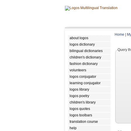
Home
|
My
about logos
logos dictionary
Query th
bilingual dictionaries
children's dictionary
fashion dictionary
volunteers
logos conjugator
learning conjugator
logos library
logos poetry
children's library
logos quotes
logos toolbars
translation course
help