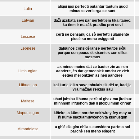
aliqui ipsi perfecti putantur tantum quod
Latin
minus severi erga se sunt
Latvian
daži uzskata sevi par perfektiem tikai tāpēc,
ka tiem ir mazāk prasību pret sevi
certi se pensanu ca sò perfetti sulamente
Leccese
piccè sò menu esiggenti
Leonese
dalgunos considéranse perfeutos sólu
porque son poucu desixentes con eillos
mesmos
as minse meine dat ze baeter zin as nen
Limburgian
aandere, ès dat gemeenlek omdat ze zich
eeges mei ontzien as nen aandere
Lithuanian
kai kurie laiko save tobulais tik dėl to, kad jie
yra mažiau reiklūs sau
uhud jahsbu li huma perfetti ghax ma jitolbux
Maltese
minnhom infushom dak li jitolbu minn ohrajn
Mapunzugun
kiñeke ta küme norche xokiwkey fey may ta
ñi küme inazuamuwkenon ta kishuegün
a gh'è dla gint ch'la s cunsidera parfeta sol
Mirandolese
parchè i en meno eśigent