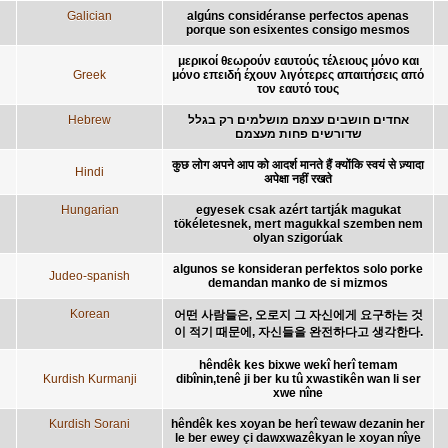
Galician
algúns considéranse perfectos apenas
porque son esixentes consigo mesmos
μερικοί θεωρούν εαυτούς τέλειους μόνο και
Greek
μόνο επειδή έχουν λιγότερες απαιτήσεις από
τον εαυτό τους
Hebrew
אחדים חושבים עצמם מושלמים רק בגלל
שדורשים פחות מעצמם
कुछ लोग अपने आप को आदर्श मानते हैं क्योंकि स्वयं से ज़्यादा
Hindi
अपेक्षा नहीं रखते
Hungarian
egyesek csak azért tartják magukat
tökéletesnek, mert magukkal szemben nem
olyan szigorúak
algunos se konsideran perfektos solo porke
Judeo-spanish
demandan manko de si mizmos
Korean
어떤 사람들은, 오로지 그 자신에게 요구하는 것
이 적기 때문에, 자신들을 완전하다고 생각한다.
hêndêk kes bixwe wekî herî temam
Kurdish Kurmanji
dibînin,tenê ji ber ku tû xwastikên wan li ser
xwe nîne
Kurdish Sorani
hêndêk kes xoyan be herî tewaw dezanin her
le ber ewey çi dawxwazêkyan le xoyan nîye