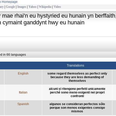
to Homepage
ary
|
Google
|
Images
|
Yahoo
|
Wikipedia
|
Video
y mae rhai'n eu hystyried eu hunain yn berffait
n cymaint ganddynt hwy eu hunain
ed in 66 languages
Translations
English
some regard themselves as perfect only
because they are less demanding of
themselves
alcuni si ritengono perfetti unicamente
Italian
perché sono meno esigenti nei propri
confronti
Spanish
algunos se consideran perfectos sólo
porque son menos exigentes consigo
mismos