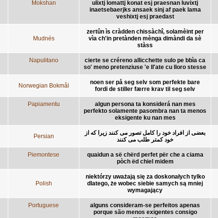
Mokshan
ulixtj lomattj konat esj praesnan luvixtj
inaetsebaerjks ansaek sinj af paek lama
veshixtj esj praedast
zertûn ìs cràdden chissàchî, solamèint per
Mudnés
vìa ch'in pretànden mènga dimàndi da sè
stàss
Napulitano
cierte se créreno allicchette sulo pe bbìa ca
so' meno pretenziuse 'e ll'ate cu lloro stesse
noen ser på seg selv som perfekte bare
Norwegian Bokmål
fordi de stiller færre krav til seg selv
Papiamentu
algun persona ta konsiderá nan mes
perfekto solamente pasombra nan ta menos
eksigente ku nan mes
بعضی از افراد خود را کامل تصور می کنند زیرا که از
Persian
خود کمتر طلب می کنند
Piemontese
quaidun a së chërd perfet për che a ciama
pòch ëd chiel midem
niektórzy uważają się za doskonałych tylko
Polish
dlatego, że wobec siebie samych są mniej
wymagający
Portuguese
alguns consideram-se perfeitos apenas
porque são menos exigentes consigo