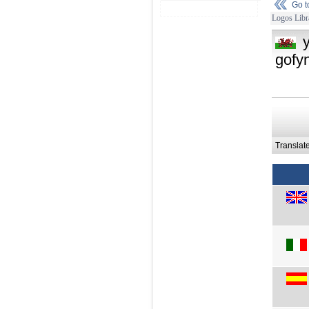
Go 
Logos Libr
gofy
Translat