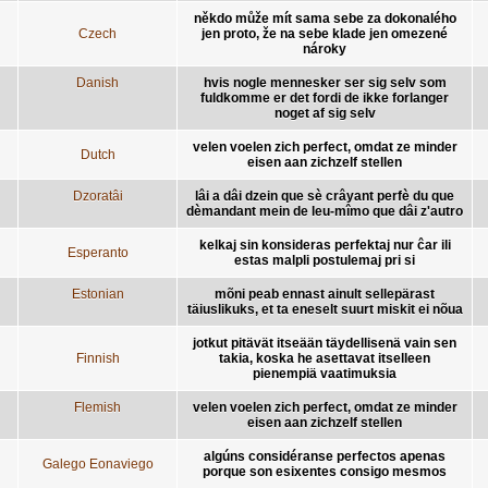
někdo může mít sama sebe za dokonalého
Czech
jen proto, že na sebe klade jen omezené
nároky
Danish
hvis nogle mennesker ser sig selv som
fuldkomme er det fordi de ikke forlanger
noget af sig selv
velen voelen zich perfect, omdat ze minder
Dutch
eisen aan zichzelf stellen
Dzoratâi
lâi a dâi dzein que sè crâyant perfè du que
dèmandant mein de leu-mîmo que dâi z'autro
kelkaj sin konsideras perfektaj nur ĉar ili
Esperanto
estas malpli postulemaj pri si
Estonian
mõni peab ennast ainult sellepärast
täiuslikuks, et ta eneselt suurt miskit ei nõua
jotkut pitävät itseään täydellisenä vain sen
Finnish
takia, koska he asettavat itselleen
pienempiä vaatimuksia
Flemish
velen voelen zich perfect, omdat ze minder
eisen aan zichzelf stellen
algúns considéranse perfectos apenas
Galego Eonaviego
porque son esixentes consigo mesmos