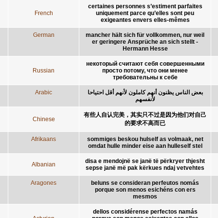
certaines personnes s’estiment parfaites
French
uniquement parce qu’elles sont peu
exigeantes envers elles-mêmes
German
mancher hält sich für vollkommen, nur weil
er geringere Ansprüche an sich stellt -
Hermann Hesse
некоторый считают себя совершенными
Russian
просто потому, что они менее
требовательны к себе
Arabic
بعض الناس يظنون أنهم كاملون لأنهم أقل احتياحا
لأنفسهم
有些人自认完美，其实只不过是因为他们对自己
Chinese
的要求不高而已
Afrikaans
sommiges beskou hulself as volmaak, net
omdat hulle minder eise aan hulleself stel
disa e mendojnë se janë të përkryer thjesht
Albanian
sepse janë më pak kërkues ndaj vetvehtes
Aragones
beluns se consideran perfeutos nomás
porque son menos esichéns con ers
mesmos
dellos considérense perfectos namás