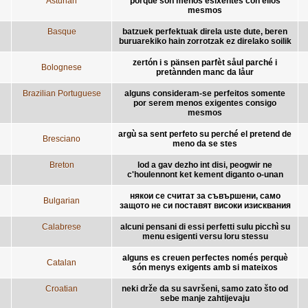
Asturian
porque son menos esixentes con ellos
mesmos
Basque
batzuek perfektuak direla uste dute, beren
buruarekiko hain zorrotzak ez direlako soilik
zertón i s pänsen parfèt såul parché i
Bolognese
pretànnden manc da låur
Brazilian Portuguese
alguns consideram-se perfeitos somente
por serem menos exigentes consigo
mesmos
argù sa sent perfeto su perché el pretend de
Bresciano
meno da se stes
Breton
lod a gav dezho int disi, peogwir ne
c'houlennont ket kement diganto o-unan
някои се считат за съвършени, само
Bulgarian
защото не си поставят високи изисквания
Calabrese
alcuni pensani di essi perfetti sulu picchì su
menu esigenti versu loru stessu
alguns es creuen perfectes només perquè
Catalan
són menys exigents amb si mateixos
Croatian
neki drže da su savršeni, samo zato što od
sebe manje zahtijevaju