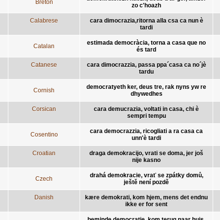
Breton
zo c'hoazh
Calabrese
cara dimocrazia,ritorna alla csa ca nun è
tardi
estimada democràcia, torna a casa que no
Catalan
és tard
Catanese
cara dimocrazzia, passa ppa´casa ca no´jè
tardu
democratyeth ker, deus tre, rak nyns yw re
Cornish
dhywedhes
Corsican
cara demucrazia, voltati in casa, chi è
sempri tempu
cara democrazzia, ricogliati a ra casa ca
Cosentino
unn'è tardi
Croatian
draga demokracijo, vrati se doma, jer još
nije kasno
drahá demokracie, vrať se zpátky domů,
Czech
ještě není pozdě
Danish
kære demokrati, kom hjem, mens det endnu
ikke er for sent
beminde democratie, kom terug naar huis,