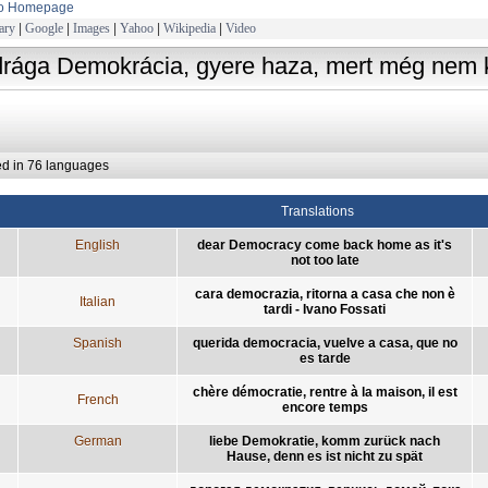
to Homepage
ary
|
Google
|
Images
|
Yahoo
|
Wikipedia
|
Video
drága Demokrácia, gyere haza, mert még nem 
ed in 76 languages
Translations
English
dear Democracy come back home as it's
not too late
cara democrazia, ritorna a casa che non è
Italian
tardi - Ivano Fossati
Spanish
querida democracia, vuelve a casa, que no
es tarde
chère démocratie, rentre à la maison, il est
French
encore temps
German
liebe Demokratie, komm zurück nach
Hause, denn es ist nicht zu spät