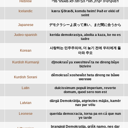
Hebrew
דמוקרטיה יקרה, חזרי הביתה לא מאוחר מדי
Icelandic
kæra lýðræði, komdu heim! Það er ekki of
seint
Japanese
デモクラシーよ戻って来い、まだ間に合うから
Judeo-spanish
kerida demokrasiya, abolta a kaza, ke no es
tadre
사랑하는 민주주의여, 더 늦기 전에 우리에게 돌
Korean
아와 주오
Kurdish Kurmanji
d]mokrasî ya xweshtevî ta ne direng bûye
bizivire
dêmokrasî xoshewîst heta direng ne bûwe
Kurdish Sorani
werewe
Latin
dulcissimum populi imperium, reverte
domum, quod sero non est
dārgā Demokrātija, atgriezies mājās, kamēr
Latvian
nav par vēlu
Leonese
querida democracia, torna pa en cá que nun
ye tarde
brangioji Demokratija, grįšk namo, nes dar