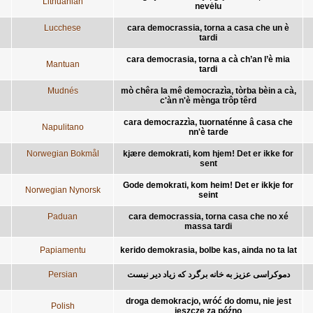
Lithuanian
nevėlu
Lucchese
cara democrassia, torna a casa che un è
tardi
cara democrasia, torna a cà ch’an l’è mia
Mantuan
tardi
Mudnés
mò chêra la mê democrazìa, tòrba bèin a cà,
c'àn n'è mènga trôp têrd
cara democrazzìa, tuornaténne â casa che
Napulitano
nn'è tarde
Norwegian Bokmål
kjære demokrati, kom hjem! Det er ikke for
sent
Gode demokrati, kom heim! Det er ikkje for
Norwegian Nynorsk
seint
Paduan
cara democrassia, torna casa che no xé
massa tardi
Papiamentu
kerido demokrasia, bolbe kas, ainda no ta lat
Persian
دموکراسی عزیز به خانه برگرد که زیاد دیر نیست
droga demokracjo, wróć do domu, nie jest
Polish
jeszcze za późno