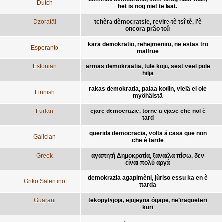
Dutch
het is nog niet te laat.
Dzoratâi
tchèra dèmocratsie, revire-tè tsî tè, l'è
oncora prâo toû
kara demokratio, rehejmeniru, ne estas tro
Esperanto
malfrue
Estonian
armas demokraatia, tule koju, sest veel pole
hilja
rakas demokratia, palaa kotiin, vielä ei ole
Finnish
myöhäistä
Furlan
cjare democrazie, torne a cjase che nol è
tard
querida democracia, volta á casa que non
Galician
che é tarde
Greek
αγαπητή Δημοκρατία, ξαναέλα πίσω, δεν
είναι πολύ αργά
demokrazia agapimèni, jùriso essu ka en è
Griko Salentino
ttarda
Guarani
tekopytyjoja, ejujeyna ógape, ne’iragueteri
kuri