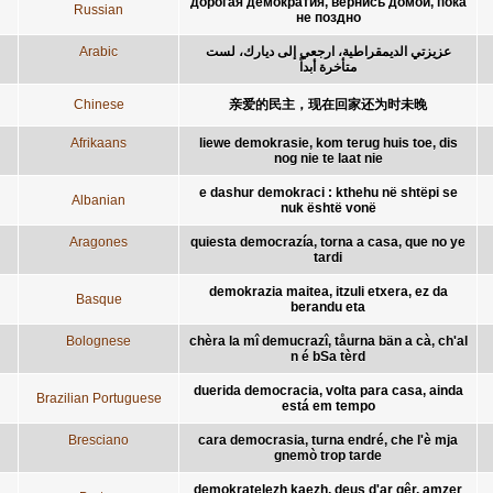
дорогая демократия, вернись домой, пока
Russian
не поздно
Arabic
عزيزتي الديمقراطية، ارجعي إلى ديارك، لست
متأخرة أبداً
Chinese
亲爱的民主，现在回家还为时未晚
Afrikaans
liewe demokrasie, kom terug huis toe, dis
nog nie te laat nie
e dashur demokraci : kthehu në shtëpi se
Albanian
nuk është vonë
Aragones
quiesta democrazía, torna a casa, que no ye
tardi
demokrazia maitea, itzuli etxera, ez da
Basque
berandu eta
Bolognese
chèra la mî demucrazî, tåurna bän a cà, ch'al
n é bSa tèrd
duerida democracia, volta para casa, ainda
Brazilian Portuguese
está em tempo
Bresciano
cara democrasia, turna endré, che l'è mja
gnemò trop tarde
demokratelezh kaezh, deus d'ar gêr, amzer