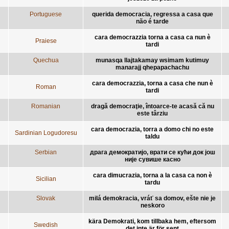
Portuguese
querida democracia, regressa a casa que
não é tarde
cara democrazzia torna a casa ca nun è
Praiese
tardi
Quechua
munasqa llajtakamay wsimam kutimuy
manarajj qhepapachachu
cara democrazzia, torna a casa che nun è
Roman
tardi
Romanian
dragă democraţie, întoarce-te acasă că nu
este târziu
cara democrazia, torra a domo chi no este
Sardinian Logudoresu
taldu
Serbian
драга демократијо, врати се кући док још
није сувише касно
cara dimucrazia, torna a la casa ca non è
Sicilian
tardu
Slovak
milá demokracia, vráť sa domov, ešte nie je
neskoro
kära Demokrati, kom tillbaka hem, eftersom
Swedish
det inte är för sent