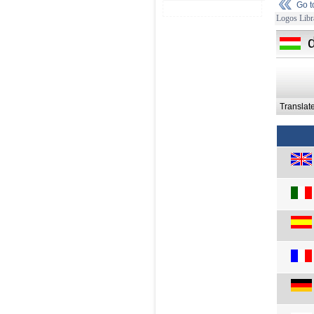
Go 
Logos Libr
Translat