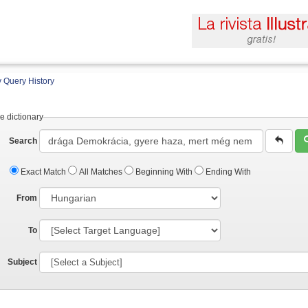
 Query History
e dictionary
Search
Exact Match
All Matches
Beginning With
Ending With
From
To
Subject