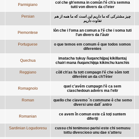
col che gh'emma in común l'é ch'a semma
Parmigiano
tutti von divers da cl'eter
Persian
چیز مشترکی که ما داریم این است که ما همه از هم
تفاوت داریم
lòn che i l'oma an comun a l'é che i soma tuti
Piemontese
l'un divers da l'àutr
Portuguese
o que temos em comum é que todos somos
diferentes
imatacha tukuy ñuqanchijpaj kikillantaj
Quechua
chairi mana ñuqanchijqa kikinchu kanchis
Reggiano
còll ch'as fa tott compagn l'é che sòm tott
diferèint un da ch'l'èter
quel c'avém cumpagn l'è ca sem
Romagnolo
ciaschedoun advérs ma l'eltr
Roman
quello che ciavemo ´n commune è che semo
diversi uno dall´ antro
ce avem în comun este că toţi suntem
Romanian
diferiţi
Sardinian Logudoresu
cussu chi tenimoso parisi este chi semusu
tottu divescioso unu dae s'atteru