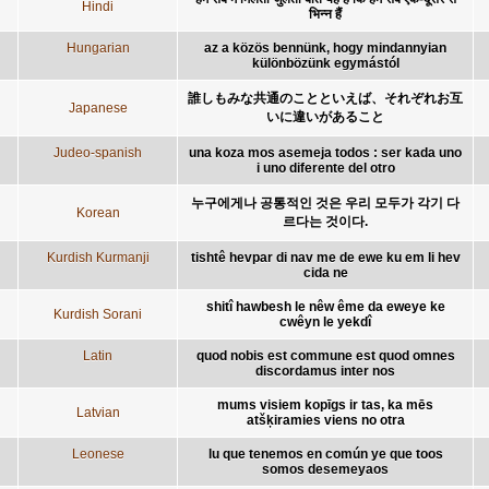
Hindi
भिन्न हैं
Hungarian
az a közös bennünk, hogy mindannyian
különbözünk egymástól
誰しもみな共通のことといえば、それぞれお互
Japanese
いに違いがあること
Judeo-spanish
una koza mos asemeja todos : ser kada uno
i uno diferente del otro
누구에게나 공통적인 것은 우리 모두가 각기 다
Korean
르다는 것이다.
Kurdish Kurmanji
tishtê hevpar di nav me de ewe ku em li hev
cida ne
shitî hawbesh le nêw ême da eweye ke
Kurdish Sorani
cwêyn le yekdî
Latin
quod nobis est commune est quod omnes
discordamus inter nos
mums visiem kopīgs ir tas, ka mēs
Latvian
atšķiramies viens no otra
Leonese
lu que tenemos en común ye que toos
somos desemeyaos