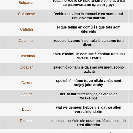
това, по което си приличаме е, че всички
Bulgarian
се различаваме един от друг
Calabrese
'cchiru c'avimu in comuni è ca sumu tutti
unu diversu dall'atu
el que tenim en comú és que tots som
Catalan
diferents
Catanese
zoccu c´javemu ´nsemula jè ca semu tutti
diversi
chiru c'avimu in comune è casimu tutti unu
Cosentino
diversu i l'atru
Croatian
zajedničko nam je da smo svi međusobno
različiti
společné máme to, že nikdo z nás není
Czech
stejný jako druhý
Danish
det, vi har til fælles, er, at vi alle er
forskellige
wat we gemeen hebben is, dat we allen
Dutch
verschillend zijn
Dzoratâi
cein que no z'ein ein coumon, l'è que no sein
trétî differeint