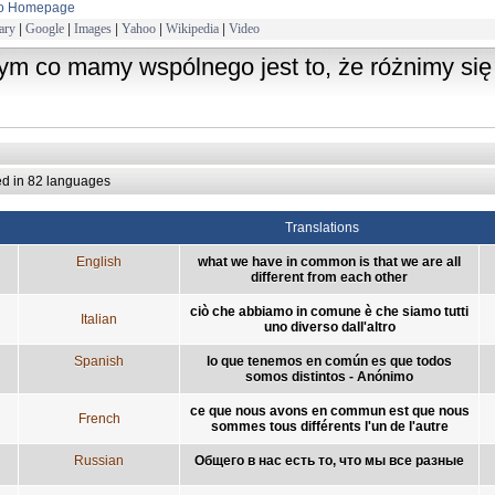
to Homepage
ary
|
Google
|
Images
|
Yahoo
|
Wikipedia
|
Video
tym co mamy wspólnego jest to, że różnimy się
ed in 82 languages
Translations
English
what we have in common is that we are all
different from each other
ciò che abbiamo in comune è che siamo tutti
Italian
uno diverso dall'altro
Spanish
lo que tenemos en común es que todos
somos distintos - Anónimo
ce que nous avons en commun est que nous
French
sommes tous différents l'un de l'autre
Russian
Общего в нас есть то, что мы все разные