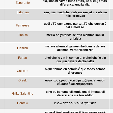
tio, kion ni havas kune estas, ke ni ĉiuj estas
Esperanto
diferencaj unu la aliaj
Estonian
see, mis meid ühendab, on see, et me oleme
kõik erinevad
quél c'l'è cumpagna par tutt l'è che ognjun è
Ferrarese
fat a mod sö
Finnish
meillä on yhteistä se että olemme kaikki
erilaisia
wat we allemaal gemeen hebben is dat we
Flemish
allemaal verschillend zijn
Furlan
chel che 'o vin in comun al è chel che 'o sin
ducj un diviers di chel altri
o que temos en común é que todos somos
Galician
diferentes
Greek
αυτό που έχουμε κοινό μεταξύ μας είναι ότι
είμαστε όλοι διαφορετικοί
cino pu èchume oli mmia ene ti ìmesta oli
Griko Salentino
diversi ena me ton addho
Hebrew
המשותף לנו הינו ההבדל שבננו
हम सब में मिलती जुलती बात यह है कि हम सब एक-दूसरे से