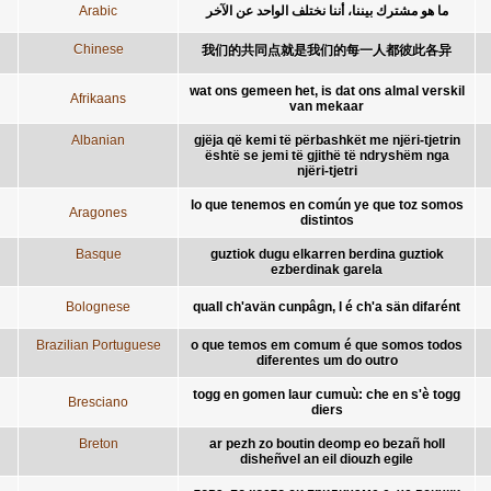
Arabic
ما هو مشترك بيننا، أننا نختلف الواحد عن الآخر
Chinese
我们的共同点就是我们的每一人都彼此各异
wat ons gemeen het, is dat ons almal verskil
Afrikaans
van mekaar
Albanian
gjëja që kemi të përbashkët me njëri-tjetrin
është se jemi të gjithë të ndryshëm nga
njëri-tjetri
lo que tenemos en común ye que toz somos
Aragones
distintos
Basque
guztiok dugu elkarren berdina guztiok
ezberdinak garela
Bolognese
quall ch'avän cunpâgn, l é ch'a sän difarént
Brazilian Portuguese
o que temos em comum é que somos todos
diferentes um do outro
togg en gomen laur cumuù: che en s'è togg
Bresciano
diers
Breton
ar pezh zo boutin deomp eo bezañ holl
disheñvel an eil diouzh egile