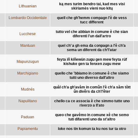
ką mes turim bendro tai, kad mes visi
Lithuanian
skiriamės vieni nuo kitų
Lombardo Occidentale
quell che gh'hemm compagn l'è de vess
tucc different
tutto vel che abbian in comune è che sian
Lucchese
diferenti l'un dall'artro
Mantuan
quel ch’ a gh ema da conpagn a l’è ch’a
sema un diferent da ch’l’atar
feyta iñ kiñewün zugu gen mew feyta rüf
Mapunzugun
kishuke gen ta fenxen zugu mew
Marchigiano
quello che 'bbiamo in comune è che siamo
tutti uno diverso dall'altro
quàl ch'a gh'avàm in comûn l'è ch'a sàm tòtt
Mudnés
ûn divêrs da ch'l'êter
Napulitano
chello ca ce associa è che simmo tutte uno
riverzo a ll'ato
queo che gavèmo in comune xè che semo
Paduan
tuti difarenti uno da st'altro
Papiamentu
loke nos tin komun ta ku nos tur ta otro