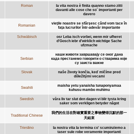
Roman
la vita nostra è finita quanno stamo zitti
davanti alle cose che so´ importanti per
davero
vieţile noastre se sfârşesc când vom tace în
Romanian
faţa lucrurilor într-adevăr importante
Schwäbisch
osr Leba isch vorbei, wenn mir ufheret
d'Gosch iebr d'wirklich wichtige Sache
ufzmache
наши животи завршавају се оног дана
Serbian
када престанемо говорити о стварима које
су заиста важне
Slovak
naše životy končia, keď mlčíme pred
dôležitými vecami
maisha yetu yanaisha tunaponyamaa
Swahili
kuhusu mambo muhimu
Swedish
våra liv tar slut den dagen vi blir tysta kring
saker som verkligen betyder något
我們的生活在對確實重要之事物變得沉默的那一
Traditional Chinese
天結束
Triestino
la nostra vita la termina co' scuminziemo a
taser sule robe veramente importanti