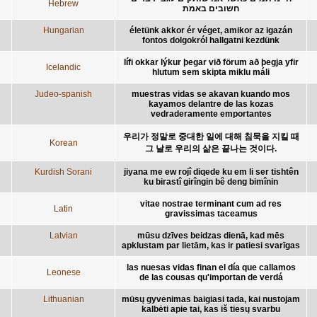
Hebrew
חשובים באמת
Hungarian
életünk akkor ér véget, amikor az igazán
fontos dolgokról hallgatni kezdünk
lífi okkar lýkur þegar við förum að þegja yfir
Icelandic
hlutum sem skipta miklu máli
Judeo-spanish
muestras vidas se akavan kuando mos
kayamos delantre de las kozas
vedraderamente emportantes
우리가 정말로 중대한 일에 대해 침묵을 지킬 때
Korean
그 날로 우리의 삶은 끝나는 것이다.
Kurdish Sorani
jiyana me ew rojî diqede ku em li ser tishtên
ku birastî girîngin bê deng bimînin
vitae nostrae terminant cum ad res
Latin
gravissimas taceamus
Latvian
mūsu dzīves beidzas dienā, kad mēs
apklustam par lietām, kas ir patiesi svarīgas
las nuesas vidas finan el día que callamos
Leonese
de las cousas qu'importan de verdá
Lithuanian
mūsų gyvenimas baigiasi tada, kai nustojam
kalbėti apie tai, kas iš tiesų svarbu