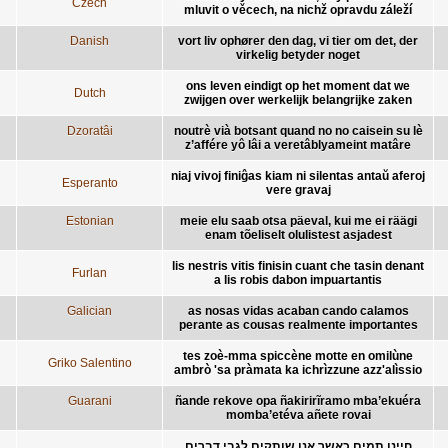
Czech
mluvit o věcech, na nichž opravdu záleží
Danish
vort liv ophører den dag, vi tier om det, der
virkelig betyder noget
ons leven eindigt op het moment dat we
Dutch
zwijgen over werkelijk belangrijke zaken
Dzoratâi
noutrè vià botsant quand no no caisein su lè
z’affére yô lâi a veretâblyameint matâre
niaj vivoj finiĝas kiam ni silentas antaŭ aferoj
Esperanto
vere gravaj
Estonian
meie elu saab otsa päeval, kui me ei räägi
enam tõeliselt olulistest asjadest
lis nestris vitis finisin cuant che tasin denant
Furlan
a lis robis dabon impuartantis
Galician
as nosas vidas acaban cando calamos
perante as cousas realmente importantes
tes zoè-mma spiccène motte en omilùne
Griko Salentino
ambrò 'sa pràmata ka ichrìzzune azz'alìssio
Guarani
ñande rekove opa ñakirirĩramo mba’ekuéra
momba’etéva añete rovai
חיינו תמים כאשר אנו שותקים לגבי דברים