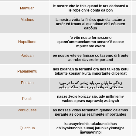
le nostre vite le fnis quand le tas dadnansi a
Mantuan
le robe ch’le conta da bon
Mudnés
la nostra vètta la finèss quànd a tacàm a
tasêr èd fròunt al questiòun ch'i còunten
dabòun
'e vite noste fernesceno
Napulitano
quann'ammucciammo annanz'ê ccose
mpurtante overo
Paduan
ee nostre vite ee finisse co tasemo di fronte
ae robe davero importanti
nos bidanan ta terminá ora nos ta keda ketu
Papiamentu
tokante kosnan ku ta importante di berdat
Persian
زندگی ما پایان می یابد زمانی که ما در مورد
مشکلاتی که واقعا مهم هستند ساکت بمانیم
nasze życie kończy się, gdy milkniemy
Polish
wobec spraw naprawdę ważnych
Portuguese
as nossas vidas terminam quando calamos
perante as coisas realmente importantes
kausayninchis tukukun sichus
Quechua
ch'inyakunchis sumaj jatun kaykunajpa
ñawpayninpi