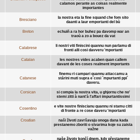
calamos perante as coisas realmente
importantes
la nostra eta la fine squand che fom sito
Bresciano
daanti a laur emportanti del bù
Breton
echuiñ a ra hor buhez pa davomp war an
traoù a zo a bouez da vat
li nostri viti finiscini quannu nun parlamu di
Calabrese
fronti alli cosi davveru 'mportanti
Catalan
les nostres vides acaben quan callem
davant de les coses realment importants
finemu ri campari quannu attaccamu a
Catanese
stárini muti supra e´cosi ´mpurtanti ppi´
daveru.
Corsican
si compia la nostra vita, u ghjornu che no'
stemi zitti à nant'à l'affari impurtantissimi
e vite nostre finiscianu quannu ni stamu citti
Cosentino
di fronte a re cose daveru 'mportanti
Croatian
naši životi završavaju onoga dana kada
prestanemo zboriti o stvarima koje su zaista
važne
naše životy končí dnem, kdy přestaneme