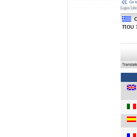
Go 
Logos Libr
που 
Translat