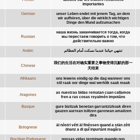
importantes
German
unser Leben endet mit jenem Tag, an dem
wir aufhören, über die wirklich wichtigen
Dinge den Mund aufzumachen
наша жизнь заканчивается тогда, когда
Russian
мы перестаем говорить о том, что
действительно важно
Arabic
تنتهي حياتنا عندما نسكت أمام العظائم
我们的生活在对确实重要之事物变得沉默的那一
Chinese
天结束
Afrikaans
ons lewens eindig op die dag wanneer ons
stil raak oor dinge wat werklik saak maak
as nuestras bidas rematan cuan callamos
Aragones
fren a ras cosas reyalmén impotáns
Basque
gure bizitzak benetan garrantzizkoak diren
gauzen aurrean isiltzen garenean amaitzen
dira
äl nòstri vétt äl finéssen quand a stän zétt
Bolognese
dnanz a di quî inpurtànt magâra
Brazilian Portuguese
nossas vidas terminam quando nos