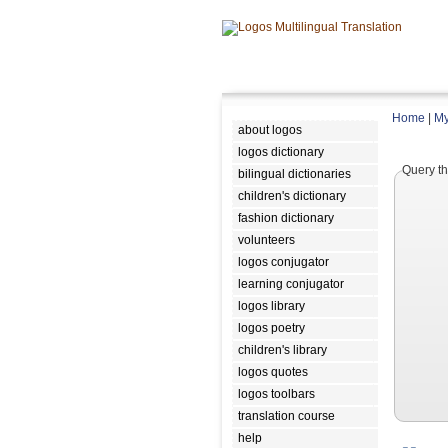
Home
|
My
about logos
logos dictionary
Query th
bilingual dictionaries
children's dictionary
fashion dictionary
volunteers
logos conjugator
learning conjugator
logos library
logos poetry
children's library
logos quotes
logos toolbars
translation course
help