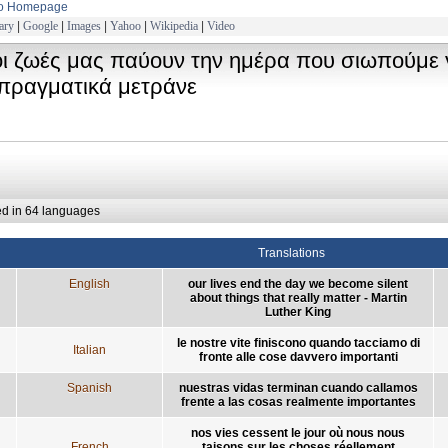
to Homepage
ary
|
Google
|
Images
|
Yahoo
|
Wikipedia
|
Video
οι ζωές μας παύουν την ημέρα που σιωπούμε 
πραγματικά μετράνε
ed in 64 languages
Translations
English
our lives end the day we become silent
about things that really matter - Martin
Luther King
le nostre vite finiscono quando tacciamo di
Italian
fronte alle cose davvero importanti
Spanish
nuestras vidas terminan cuando callamos
frente a las cosas realmente importantes
nos vies cessent le jour où nous nous
French
taisons sur les choses réellement