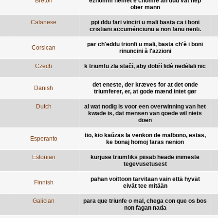
Breton
ezhomm nemet e chomfe an dud vat hep
ober mann
Catanese
ppi ddu fari vinciri u mali basta ca i boni
cristiani accuménciunu a non fanu nenti.
par ch'eddu trionfi u mali, basta ch'è i boni
Corsican
rinuncini à l'azzioni
Czech
k triumfu zla stačí, aby dobří lidé nedělali nic
det eneste, der kræves for at det onde
Danish
triumferer, er, at gode mænd intet gør
Dutch
al wat nodig is voor een overwinning van het
kwade is, dat mensen van goede wil niets
doen
tio, kio kaŭzas la venkon de malbono, estas,
Esperanto
ke bonaj homoj faras nenion
Estonian
kurjuse triumfiks piisab heade inimeste
tegevusetusest
pahan voittoon tarvitaan vain että hyvät
Finnish
eivät tee mitään
Galician
para que triunfe o mal, chega con que os bos
non fagan nada