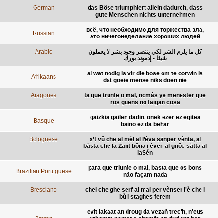
German
das Böse triumphiert allein dadurch, dass
gute Menschen nichts unternehmen
всё, что необходимо для торжества зла,
Russian
это ничегонеделание хороших людей
Arabic
كل ما يلزم الشر لكي ينتصر وجود بشر لا يعملون
شيئا - إدموند بورك
al wat nodig is vir die bose om te oorwin is
Afrikaans
dat goeie mense niks doen nie
Aragones
ta que trunfe o mal, nomás ye menester que
ros güens no faigan cosa
gaizkia gailen dadin, onek ezer ez egitea
Basque
baino ez da behar
Bolognese
s’t vû che al mèl al l’èva sänper vénta, al
bâsta che la Zänt bôna i èven al gnôc såtta äl
laSén
para que triunfe o mal, basta que os bons
Brazilian Portuguese
não façam nada
Bresciano
chel che ghe serf al mal per vènser l'è che i
bù i staghes ferem
evit lakaat an droug da vezañ trec'h, n'eus