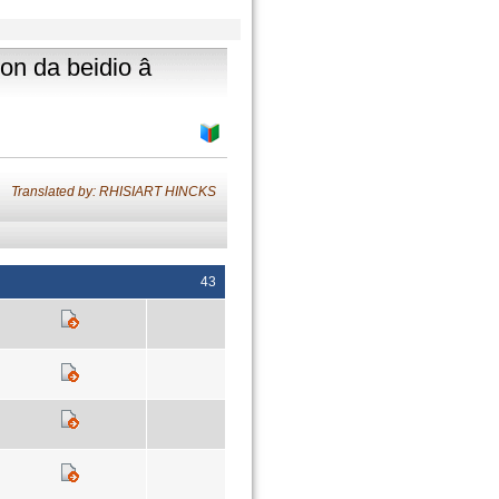
ion da beidio â
Translated by: RHISIART HINCKS
43