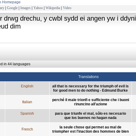
to Homepage
ary
|
Google
|
Images
|
Yahoo
|
Wikipedia
|
Video
i'r drwg drechu, y cwbl sydd ei angen yw i ddyn
ud dim
ed in 44 languages
Translations
English
all that is necessary for the triumph of evil is
for good men to do nothing - Edmund Burke
perché il male trionfi e sufficiente che i buoni
Italian
rinuncino all'azione
Spanish
para que triunfe el mal, sólo es necesario
que los buenos no hagan nada
la seule chose qui permet au mal de
French
triompher est l'inaction des hommes de bien