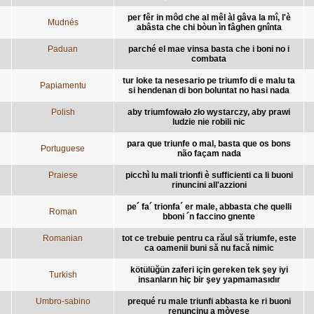
per fêr in môd che al mêl àl gâva la mî, l'è
Mudnés
abâsta che chi bòun ìn fâghen gnînta
Paduan
parché el mae vinsa basta che i boni no i
combata
tur loke ta nesesario pe triumfo di e malu ta
Papiamentu
si hendenan di bon boluntat no hasi nada
Polish
aby triumfowało zło wystarczy, aby prawi
ludzie nie robili nic
para que triunfe o mal, basta que os bons
Portuguese
não façam nada
Praiese
picchì lu mali trionfi è sufficienti ca li buoni
rinuncini all'azzioni
pe´ fa´ trionfa´ er male, abbasta che quelli
Roman
bboni ´n faccino gnente
Romanian
tot ce trebuie pentru ca răul să triumfe, este
ca oamenii buni să nu facă nimic
kötülüğün zaferi için gereken tek şey iyi
Turkish
insanların hiç bir şey yapmamasıdır
Umbro-sabino
prequé ru male triunfi abbasta ke ri buoni
renuncinu a mòvese