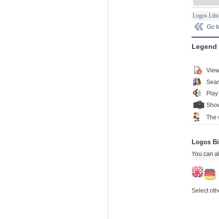
Logos Libr
Go 
Legend
View
Sear
Play
Show
The 
Logos Bi
You can al
Select oth