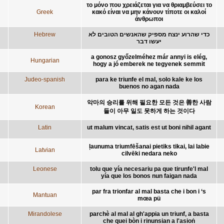
το μόνο που χρειάζεται για να θριαμβεύσει το
Greek
κακό είναι να μην κάνουν τίποτε οι καλοί
άνθρωποι
Hebrew
כדי שהרוע ינצח מספיק שהאנשים הטובים לא
יעשו דבר
a gonosz győzelméhez már annyi is elég,
Hungarian
hogy a jó emberek ne tegyenek semmit
Judeo-spanish
para ke triunfe el mal, solo kale ke los
buenos no agan nada
악마의 승리를 위해 필요한 모든 것은 善한 사람
Korean
들이 아무 일도 못하게 하는 것이다
Latin
ut malum vincat, satis est ut boni nihil agant
ļaunuma triumfēšanai pietiks tikai, lai labie
Latvian
cilvēki nedara neko
Leonese
tolu que yía necesariu pa que tirunfe'l mal
yía que los bonos nun faigan nada
par fra trionfar al mal basta che i bon i ‘s
Mantuan
mœa pü
Mirandolese
parchè al mal al gh'appia un triunf, a basta
che quei bòn i rinunsian a l'asioṅ