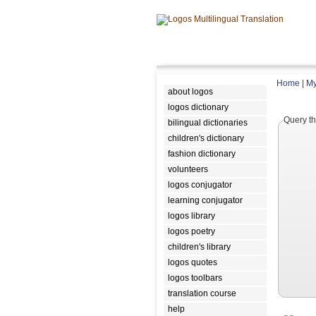
Home
|
My
about logos
logos dictionary
Query th
bilingual dictionaries
children's dictionary
fashion dictionary
volunteers
logos conjugator
learning conjugator
logos library
logos poetry
children's library
logos quotes
logos toolbars
translation course
help