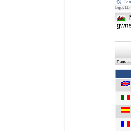
Go 
Logos Libr
gwne
Translat