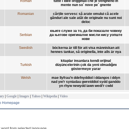
Roman
tutte l´idee origginali che je vengheno in
mente nun so´ nove pe´ gnente
Romanian
cărțile servesc să arate omului că acele
gânduri ale sale atât de originale nu sunt noi
deloc
књиге служе за то, да би показале човеку
Serbian
да његове оригиналне мисли нису уопште
нове
Swedish
böckerna är till för att visa människan att
hennes tankar, så originella, inte alls är nya
kitaplar insanlara kendi orijinal
Turkish
düşüncelerinin çok da yeni olmadığını
göstermeye yarar
Welsh
mae llyfrau’n ddefnyddiol i ddangos i ddyn
nad yw’r syniadau gwreiddiol sydd ganddo
yn rhyw newydd iawn wedi’r cwbl
ary
|
Google
|
Images
|
Yahoo
|
Wikipedia
|
Video
to Homepage
 word from selected language