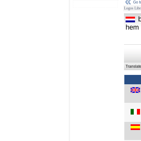
Go 
Logos Libr
hem h
Translat