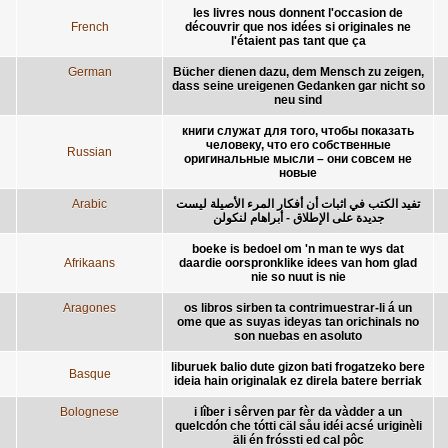
les livres nous donnent l'occasion de
French
découvrir que nos idées si originales ne
l'étaient pas tant que ça
German
Bücher dienen dazu, dem Mensch zu zeigen,
dass seine ureigenen Gedanken gar nicht so
neu sind
книги служат для того, чтобы показать
человеку, что его собственные
Russian
оригинальные мысли – они совсем не
новые
Arabic
تفيد الكتب في اثبات أن أفكار المرء الأصيلة ليست
جديدة على الإطلاق - أبراهام لنكولن
boeke is bedoel om 'n man te wys dat
Afrikaans
daardie oorspronklike idees van hom glad
nie so nuut is nie
Aragones
os libros sirben ta contrimuestrar-li á un
ome que as suyas ideyas tan orichinals no
son nuebas en asoluto
liburuek balio dute gizon bati frogatzeko bere
Basque
ideia hain originalak ez direla batere berriak
Bolognese
i lîber i sêrven par fèr da vàdder a un
quelcdón che tótti cäl såu idéi acsé uriginèli
äli én fróssti ed cal pôc