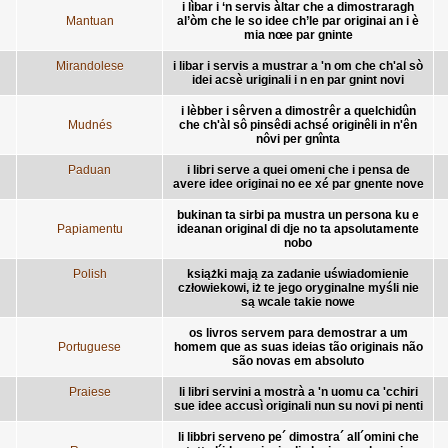
i lìbar i ‘n servis àltar che a dimostraragh
Mantuan
al’òm che le so idee ch’le par originai an i è
mia nœe par gninte
Mirandolese
i libar i servis a mustrar a 'n om che ch'al sò
idei acsè uriginali i n en par gnint novi
i lèbber i sêrven a dimostrêr a quelchidûn
Mudnés
che ch'àl sô pinsêdi achsé originêli in n'ên
nôvi per gnînta
Paduan
i libri serve a quei omeni che i pensa de
avere idee originai no ee xé par gnente nove
bukinan ta sirbi pa mustra un persona ku e
Papiamentu
ideanan original di dje no ta apsolutamente
nobo
Polish
książki mają za zadanie uświadomienie
człowiekowi, iż te jego oryginalne myśli nie
są wcale takie nowe
os livros servem para demostrar a um
Portuguese
homem que as suas ideias tão originais não
são novas em absoluto
Praiese
li libri servini a mostrà a 'n uomu ca 'cchiri
sue idee accusì originali nun su novi pi nenti
li libbri serveno pe´ dimostra´ all´omini che