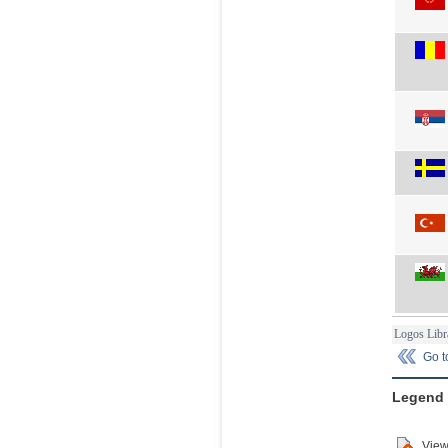
Logos Libr
Go 
Legend
View