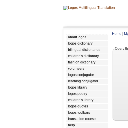
Home
|
My
about logos
logos dictionary
Query th
bilingual dictionaries
children's dictionary
fashion dictionary
volunteers
logos conjugator
learning conjugator
logos library
logos poetry
children's library
logos quotes
logos toolbars
translation course
help