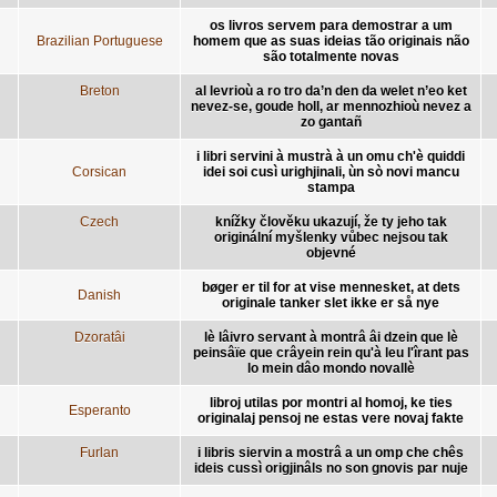
os livros servem para demostrar a um
Brazilian Portuguese
homem que as suas ideias tão originais não
são totalmente novas
Breton
al levrioù a ro tro da’n den da welet n’eo ket
nevez-se, goude holl, ar mennozhioù nevez a
zo gantañ
i libri servini à mustrà à un omu ch'è quiddi
Corsican
idei soi cusì urighjinali, ùn sò novi mancu
stampa
Czech
knížky člověku ukazují, že ty jeho tak
originální myšlenky vůbec nejsou tak
objevné
bøger er til for at vise mennesket, at dets
Danish
originale tanker slet ikke er så nye
Dzoratâi
lè lâivro servant à montrâ âi dzein que lè
peinsâïe que crâyein rein qu'à leu l'îrant pas
lo mein dâo mondo novallè
libroj utilas por montri al homoj, ke ties
Esperanto
originalaj pensoj ne estas vere novaj fakte
Furlan
i libris siervin a mostrâ a un omp che chês
ideis cussì origjinâls no son gnovis par nuje