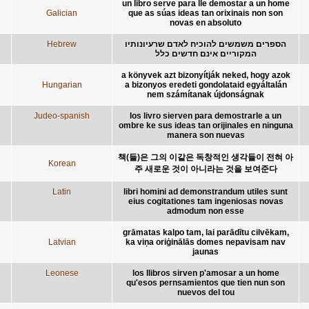
un libro serve para lle demostar a un home
Galician
que as súas ideas tan orixinais non son
novas en absoluto
Hebrew
הספרים משמשים להוכיח לאדם שרעיונותיו
המקוריים אינם חדשים כלל
a könyvek azt bizonyítják neked, hogy azok
Hungarian
a bizonyos eredeti gondolataid egyáltalán
nem számítanak újdonságnak
Judeo-spanish
los livro sierven para demostrarle a un
ombre ke sus ideas tan orijinales en ninguna
manera son nuevas
책(들)은 그의 이같은 독창적인 생각들이 전혀 아
Korean
주 새로운 것이 아니라는 것을 보여준다
Latin
libri homini ad demonstrandum utiles sunt
eius cogitationes tam ingeniosas novas
admodum non esse
grāmatas kalpo tam, lai parādītu cilvēkam,
Latvian
ka viņa oriģinālās domes nepavisam nav
jaunas
Leonese
los llibros sirven p'amosar a un home
qu'esos pernsamientos que tien nun son
nuevos del tou