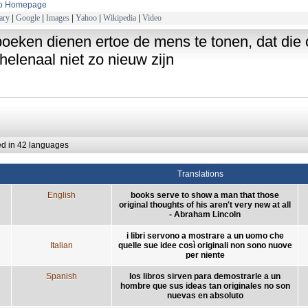
to Homepage
ary
|
Google
|
Images
|
Yahoo
|
Wikipedia
|
Video
boeken dienen ertoe de mens te tonen, dat die 
elenaal niet zo nieuw zijn
ed in 42 languages
Translations
English
books serve to show a man that those
original thoughts of his aren't very new at all
- Abraham Lincoln
i libri servono a mostrare a un uomo che
Italian
quelle sue idee così originali non sono nuove
per niente
Spanish
los libros sirven para demostrarle a un
hombre que sus ideas tan originales no son
nuevas en absoluto