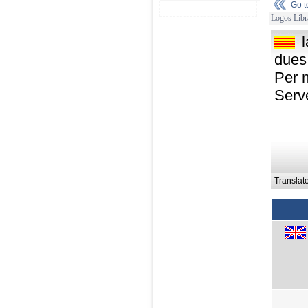
Go 
Logos Libr
dues 
Per m
Serv
Translat