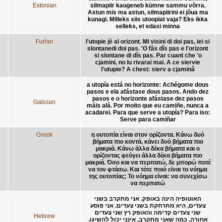
Estonian
silmapiir kaugeneb kümne sammu võrra.
Astun mis ma astun, silmapiirini ei jõua ma
kunagi. Milleks siis utoopiat vaja? Eks ikka
selleks, et edasi minna
Furlan
l'utopie jè al orizont. Mi visini di doi pas, iei si
slontanedi doi pas. 'O fâs dîs pas e l'orizont
si slontane di dîs pas. Par cuant che 'o
cjamini, no lu rivarai mai. A ce siervie
l'utupie? A chest: sierv a cjaminâ
a utopía está no horizonte: Achégome dous
pasos e ela afástase dous pasos. Ando dez
pasos e o horizonte afástase dez pasos
Galician
máis alá. Por moito que eu camiñe, nunca a
acadarei. Para que serve a utopía? Para iso:
Serve para camiñar
Greek
η ουτοπία είναι στον ορίζοντα. Κάνω δυό
βήματα πιο κοντά, κάνει δυό βήματα πιο
μακριά. Κάνω άλλα δέκα βήματα και ο
ορίζοντας φεύγει άλλα δέκα βήματα πιο
μακριά. Όσο και να περπατώ, δε μπορώ ποτέ
να τον φτάσω. Και τότε ποιό είναι το νόημα
της ουτοπίας; Το νόημα είναι: να συνεχίσω
να περπατώ
האוטופיה הינה באופק. אני מתקרב בשני
צעדים, היא מתרחקת בשני צעדים. אני פוסע
שני צעדים קדימה והאופק רץ שני צעדים
Hebrew
אחורה. כמה שאני מתקרב, אינני יכול להשיגו.