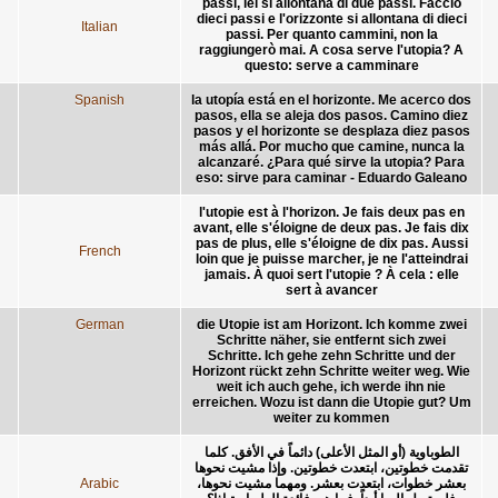
passi, lei si allontana di due passi. Faccio
dieci passi e l'orizzonte si allontana di dieci
Italian
passi. Per quanto cammini, non la
raggiungerò mai. A cosa serve l'utopia? A
questo: serve a camminare
Spanish
la utopía está en el horizonte. Me acerco dos
pasos, ella se aleja dos pasos. Camino diez
pasos y el horizonte se desplaza diez pasos
más allá. Por mucho que camine, nunca la
alcanzaré. ¿Para qué sirve la utopia? Para
eso: sirve para caminar - Eduardo Galeano
l'utopie est à l'horizon. Je fais deux pas en
avant, elle s'éloigne de deux pas. Je fais dix
pas de plus, elle s'éloigne de dix pas. Aussi
French
loin que je puisse marcher, je ne l'atteindrai
jamais. À quoi sert l'utopie ? À cela : elle
sert à avancer
German
die Utopie ist am Horizont. Ich komme zwei
Schritte näher, sie entfernt sich zwei
Schritte. Ich gehe zehn Schritte und der
Horizont rückt zehn Schritte weiter weg. Wie
weit ich auch gehe, ich werde ihn nie
erreichen. Wozu ist dann die Utopie gut? Um
weiter zu kommen
الطوباوية (أو المثل الأعلى) دائماً في الأفق. كلما
تقدمت خطوتين، ابتعدت خطوتين. وإذا مشيت نحوها
Arabic
بعشر خطوات، ابتعدت بعشر. ومهما مشيت نحوها،