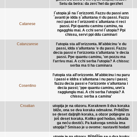
Setu da betra: da zerc'hel da gerzhet
l´utopia jé na l´orizzonti. Fazzu du passi ann
´avanti je idda s´alluntana ri du passi. Fazzu
reci passi e l´orizzonti s´alluntana ri reci
Catanese
passi. Ppi quantu caminu caminu, na
ngagghiu mai. A cchi servi l´utopia? Ppi
chissu, servi ppi ddu caminari
Catanzarese
l'utopia sta all'orizzonta. M'abbicinu 'e du
passi, idda s'alluntana 'e du passi. Fazzu
decia passi e l'orizzonta s'alluntana 'e decia
passi. Ppe quantu caminu, 'on pozzu ma
l'arrivu mai. A cchi serba l'utopia? A chissu:
serba ma ti ha caminara
l'utopia sta all'orizzonte. M'abbicinu i nu paru
i passi e iddra s'alluntana i nu paru i passi;
fazzu decia passi e l'orizzonte s'alluntana i
Cosentino
decia passi; 'ppe quantu caminu, unn'a
raggiungiu mai. A chi serba l'utopia? A
chissu: serba a camina'
Croatian
utopija je na obzoru. Koraknem li dva koraka
bliže, ona se dva koraka odmakne. Približim
se deset daljnjih koraka, a obzor pobjegne za
još deset koraka. Koliko god hodao, nikada
ga neću dostići. Pa kakvoga smisla ima
utopija? Smisao je u ovome: nastaviti hodati
utopie je na obzoru. Přiblížím se o dva kroky