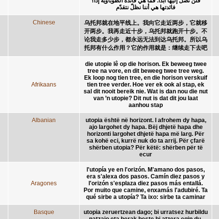
فلن تصل إليها أبداً. فما هي فائدة الطوباوية إذا؟
فائدتها هي أننا نظلّ نتقدّم
Chinese
乌托邦就在地平线上。我向它走近两步，它就移
开两步。我再走近十步，乌托邦就跑开十步。不
论我走多少步，都永远无法到达乌托邦。所以乌
托邦有什么作用？它的作用就是：继续走下去吧
die utopie lê op die horison. Ek beweeg twee
tree na vore, en dit beweeg twee tree weg.
Ek loop nog tien tree, en die horison verskuif
Afrikaans
tien tree verder. Hoe ver ek ook al stap, ek
sal dit nooit bereik nie. Wat is dan nou die nut
van ’n utopie? Dit nut is dat dit jou laat
aanhou stap
Albanian
utopia është në horizont. I afrohem dy hapa,
ajo largohet dy hapa. Bëj dhjetë hapa dhe
horizonti largohet dhjetë hapa më larg. Për
sa kohë eci, kurrë nuk do ta arrij. Për çfarë
shërben utopia? Për këtë: shërben për të
ecur
l'utopía ye en l'orizón. M'amano dos pasos,
era s'alexa dos pasos. Camín diez pasos y
Aragones
l'orizón s'esplaza diez pasos más entallá.
Por muito que camine, enxamás l'adubiré. Ta
qué sirbe a utopía? Ta ixo: sirbe ta caminar
Basque
utopia zeruertzean dago; bi urratsez hurbildu
natzaio eta berak beste bi atzera egin du.