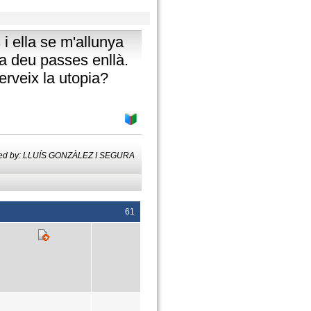
 i ella se m'allunya
a deu passes enllà.
erveix la utopia?
ted by: LLUÍS GONZÀLEZ I SEGURA
61