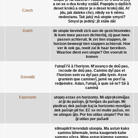
a on se o dva kroky vzdálí. Popojdu o dalších
deset kroků a obzor je o deset kroků dál. Ať
Czech
jdu, jak daleko chci, nikdy se k němu
nedostanu. Tak jaký má utopie smysl?
Smysl je jediný: jít stále dál
Dutch
de utopie bevindt zich aan de gezichtseinder.
Ik kom twee passen dichterbij, zij gaat twee
passen achteruit. Ik zet tien stappen, de
horizon beweegt tien stappen achteruit. Hoe
ver ik ook ga, nooit zal ik haar bereiken.
Waartoe dient een utopie? Om vooruit te
komen
l'utopî l'è à l'horizon. M'avanço de doû pas,
recoule de doû pas. Camino dyî pas et
l'horizon sein va dyî pas pllie lyein. Asse
Dzoratâi
grantein que caminerî, jamé ne porrî la
redjeindre. Adan, l'utopî, à quie sè-te? Sè à
caminâ
Esperanto
utopio estas en horizonto. Mi alproksimiĝas
al ĝi du paŝojn, ĝi foriĝas du paŝojn. Mi
piediras dek paŝojn kaj la horizonto moviĝas
dek paŝojn pli for. Eĉ se mi multe paŝus, mi
ne atingus ĝin. Por kio utilas utopio? Por tio:
ĝi utilas por paŝadi
silmapiiril terendab utoopia. Ma astun kaks
sammu lähemale, tema kaugeneb kahe
sammu võrra. Mina astun kümme sammu,