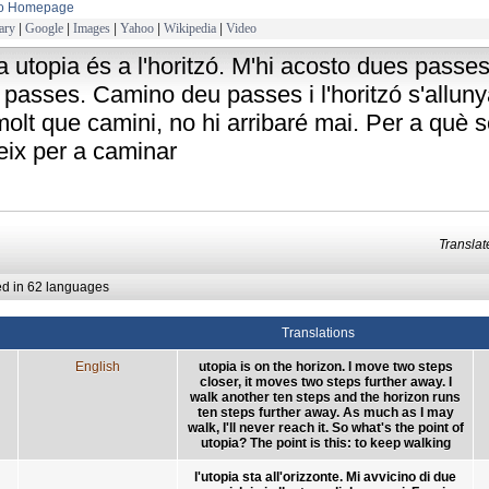
to Homepage
ary
|
Google
|
Images
|
Yahoo
|
Wikipedia
|
Video
la utopia és a l'horitzó. M'hi acosto dues passes
passes. Camino deu passes i l'horitzó s'alluny
olt que camini, no hi arribaré mai. Per a què s
eix per a caminar
Transla
ed in 62 languages
Translations
English
utopia is on the horizon. I move two steps
closer, it moves two steps further away. I
walk another ten steps and the horizon runs
ten steps further away. As much as I may
walk, I'll never reach it. So what's the point of
utopia? The point is this: to keep walking
l'utopia sta all'orizzonte. Mi avvicino di due