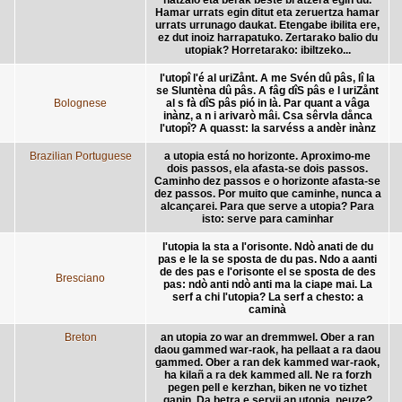
Hamar urrats egin ditut eta zeruertza hamar
urrats urrunago daukat. Etengabe ibilita ere,
ez dut inoiz harrapatuko. Zertarako balio du
utopiak? Horretarako: ibiltzeko...
l'utopî l'é al uriZånt. A me Svén dû pâs, lî la
se Sluntèna dû pâs. A fâg dîS pâs e l uriZånt
Bolognese
al s fà dîS pâs pió in là. Par quant a vâga
inànz, a n i arivarò mâi. Csa sêrvla dånca
l'utopî? A quasst: la sarvéss a andèr inànz
Brazilian Portuguese
a utopia está no horizonte. Aproximo-me
dois passos, ela afasta-se dois passos.
Caminho dez passos e o horizonte afasta-se
dez passos. Por muito que caminhe, nunca a
alcançarei. Para que serve a utopia? Para
isto: serve para caminhar
l'utopia la sta a l'orisonte. Ndò anati de du
pas e le la se sposta de du pas. Ndo a aanti
de des pas e l'orisonte el se sposta de des
Bresciano
pas: ndò anti ndò anti ma la ciape mai. La
serf a chi l'utopia? La serf a chesto: a
caminà
Breton
an utopia zo war an dremmwel. Ober a ran
daou gammed war-raok, ha pellaat a ra daou
gammed. Ober a ran dek kammed war-raok,
ha kilañ a ra dek kammed all. Ne ra forzh
pegen pell e kerzhan, biken ne vo tizhet
ganin. Da betra e servij an utopia, neuze?