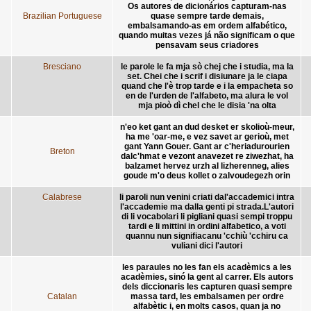
Os autores de dicionários capturam-nas
Brazilian Portuguese
quase sempre tarde demais,
embalsamando-as em ordem alfabético,
quando muitas vezes já não significam o que
pensavam seus criadores
Bresciano
le parole le fa mja sò chej che i studia, ma la
set. Chei che i scrif i disiunare ja le ciapa
quand che l'è trop tarde e i la empacheta so
en de l'urden de l'alfabeto, ma alura le vol
mja pioò dì chel che le disia 'na olta
n'eo ket gant an dud desket er skolioù-meur,
ha me 'oar-me, e vez savet ar gerioù, met
gant Yann Gouer. Gant ar c'heriadurourien
Breton
dalc'hmat e vezont anavezet re ziwezhat, ha
balzamet hervez urzh al lizherenneg, alies
goude m'o deus kollet o zalvoudegezh orin
Calabrese
li paroli nun venini criati dal'accademici intra
l'accademie ma dalla genti pi strada.L'autori
di li vocabolari li pigliani quasi sempi troppu
tardi e li mittini in ordini alfabetico, a voti
quannu nun signifiacanu 'cchiù 'cchiru ca
vuliani dici l'autori
les paraules no les fan els acadèmics a les
acadèmies, sinó la gent al carrer. Els autors
dels diccionaris les capturen quasi sempre
Catalan
massa tard, les embalsamen per ordre
alfabètic i, en molts casos, quan ja no