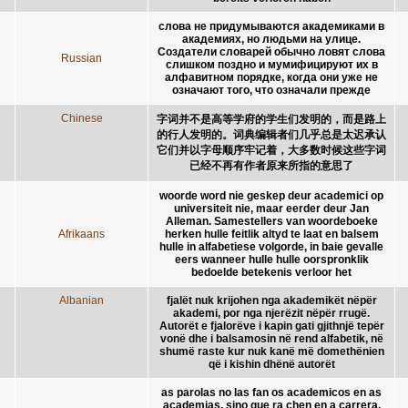
слова не придумываются академиками в
академиях, но людьми на улице.
Создатели словарей обычно ловят слова
Russian
слишком поздно и мумифицируют их в
алфавитном порядке, когда они уже не
означают того, что означали прежде
Chinese
字词并不是高等学府的学生们发明的，而是路上
的行人发明的。词典编辑者们几乎总是太迟承认
它们并以字母顺序牢记着，大多数时候这些字词
已经不再有作者原来所指的意思了
woorde word nie geskep deur academici op
universiteit nie, maar eerder deur Jan
Alleman. Samestellers van woordeboeke
Afrikaans
herken hulle feitlik altyd te laat en balsem
hulle in alfabetiese volgorde, in baie gevalle
eers wanneer hulle hulle oorspronklik
bedoelde betekenis verloor het
Albanian
fjalët nuk krijohen nga akademikët nëpër
akademi, por nga njerëzit nëpër rrugë.
Autorët e fjalorëve i kapin gati gjithnjë tepër
vonë dhe i balsamosin në rend alfabetik, në
shumë raste kur nuk kanë më domethënien
që i kishin dhënë autorët
as parolas no las fan os academicos en as
academias, sino que ra chen en a carrera.