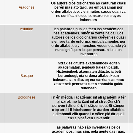
Os autors d'os dizionarios as cauturan cuasi
Aragones
perén masiato tardi, as embalsaman por
orden alfabetico, y en muitos casos cuan ya
no senifican lo que pensaron os suyos
imbentors
Asturian
les palabres nun les faen los académicos
nes academies, sinón la xente na cai. Los
autores de los diccionarios cuéyenles cuasi
siempre tarde enforma, embalsámenles por
orde alfabéticu y munches veces cuando yá
nun signifiquen lo que pensaran los sos
inventores
hitzak ez dituzte akademikoek egiten
akademiatan, jendeak kalean baizik.
Hiztegigileek atzematen dituzte, ia beti
Basque
beranduegi, eta ordena alfabetikoan
baltsamatzen dituzte; eta sarritan, asmatu
zituztenek pentsatu zuten esanahia galdu
dutenean
Bolognese
i n én mégga i acadêmic int äli acadêmi a fèr
äl parôl, mo la Zänt int äl strè. Quî ch'i
scrîven i diziunèri, i li ciâpen scuèSi sänper
tròp tèrd, i li inbèlsamen in åurden alfabêtic,
e dimónndi vôlt quand i n vôlen pió dîr quall
ch'i s pinsèven i inventûr
as palavras não são inventadas pelos
acadêmicos, mas sim, pela gente das ruas.