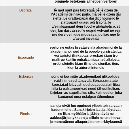
originele betekenis al hebben verloren
Dzoratâi
lè mot sant pas fabrequâ pè lè dzein de
l'Acadèmî dein lâo pâilo, mâ pè lè dzein dâi
riette. Lè gratta-papâi dâi dicchounéro lè
z'attrapant quasu adî trâo tâ, lè
z'eimbaumant dein l'oodre alphabético, et
dein bin dâi casse, l'è quand volyant pe rein
mé dere cein que mousâvant clliâo que lè
z'avant inveintâ
vortoj ne estas kreataj en la akademioj de la
akademianoj, sed de la popolo surstrate. La
vortaristoj ilin kaptas preskaŭ ĉiam tro
Esperanto
malfrue kaj ilin enbalzamigas laŭ alfabeta
ordo, plejofte kiam ili ne plu signifas tion,
kion la aŭtoroj intencis
Estonian
sõnu ei loo mitte akadeemikud ülikoolides,
vaid inimesed tänavalt. Sõnaraamatute
koostajad leiavad need peaaegu alati liiga
hilja ja palsameerivad need tähestikulises
järjekorras sageli alles siis, kui need on juba
kaotanud oma esialgse tähenduse
sanoja eivät luo oppineet yliopistoissa vaan
kadunmiehet. Sanakirjojen laatijat löytävät
Finnish
ne liian myöhään ja jäädyttävät ne
aakkosjärjestykseen ja silloin ne usein ovat
jo menettäneet alkuperäisen merkityksensä