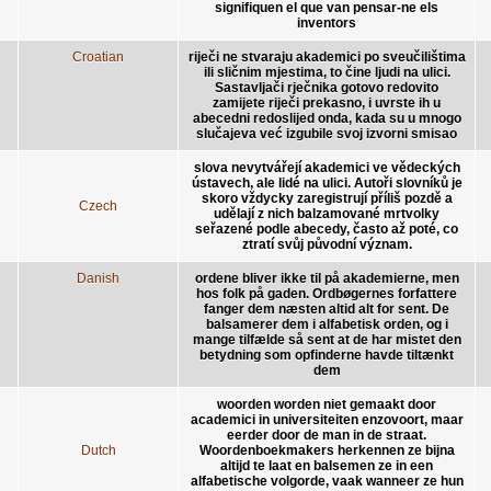
signifiquen el que van pensar-ne els
inventors
Croatian
riječi ne stvaraju akademici po sveučilištima
ili sličnim mjestima, to čine ljudi na ulici.
Sastavljači rječnika gotovo redovito
zamijete riječi prekasno, i uvrste ih u
abecedni redoslijed onda, kada su u mnogo
slučajeva već izgubile svoj izvorni smisao
slova nevytvářejí akademici ve vědeckých
ústavech, ale lidé na ulici. Autoři slovníků je
skoro vždycky zaregistrují příliš pozdě a
Czech
udělají z nich balzamované mrtvolky
seřazené podle abecedy, často až poté, co
ztratí svůj původní význam.
Danish
ordene bliver ikke til på akademierne, men
hos folk på gaden. Ordbøgernes forfattere
fanger dem næsten altid alt for sent. De
balsamerer dem i alfabetisk orden, og i
mange tilfælde så sent at de har mistet den
betydning som opfinderne havde tiltænkt
dem
woorden worden niet gemaakt door
academici in universiteiten enzovoort, maar
eerder door de man in de straat.
Dutch
Woordenboekmakers herkennen ze bijna
altijd te laat en balsemen ze in een
alfabetische volgorde, vaak wanneer ze hun