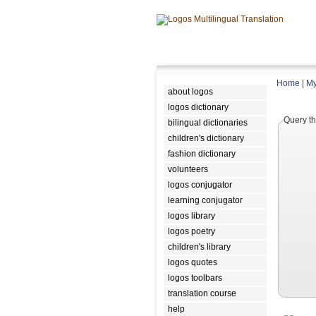
Home
|
My
about logos
logos dictionary
Query th
bilingual dictionaries
children's dictionary
fashion dictionary
volunteers
logos conjugator
learning conjugator
logos library
logos poetry
children's library
logos quotes
logos toolbars
translation course
help