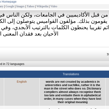
to Homepage
ary
|
Google
|
Images
|
Yahoo
|
Wikipedia
|
Video
من قبل الأكاديميين في الجامعات، ولكن الناس في
يقومون بذلك. مؤلفون القواميس يتوصلون إلى الك
م تقريبا يحنطون الكلمات بالترتيب الأبجدي، وفي 
الأحيان بعد فقدان المعنى 
T
ed in 72 languages
Translations
English
words are not created by academics in
universities and suchlike, rather it is the
man in the street who does so. Dictionary
compilers almost always recognise them
too late and embalm them in alphabetical
order, in many cases when they have lost
their original meaning