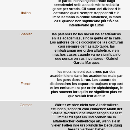
le parole non vengono create dagli
accademici nelle accademie bensì dalla
gente per strada. Gli autori dei dizionari le
Italian
catturano quasi sempre troppo tardi e le
imbalsamano in ordine alfabetico, in molti
casi quando non significano più ciò che
intendevano gli autori
Spanish
las palabras no las hacen los académicos
en las academias, sino la gente en la calle.
Los autores de los diccionarios las capturan
casi siempre demasiado tarde, las
embalsaman por orden alfabético, y en
muchos casos cuando ya no significan lo
que pensaron sus inventores - Gabriel
García Márquez
les mots ne sont pas créés par des
académiciens dans les académies mais par
les gens dans la rue. Les auteurs de
French
dictionnaires les capturent toujours trop tard
et les embaument par ordre alphabétique, le
plus souvent lorsqu’ils ne signifient plus ce
que voulait leur auteur
German
Wörter werden nicht von Akademikern
erfunden, sondern vom einfachen Mann der
Straße. Wörterbuchautoren fangen sie fast
immer zu spät ein und ordnen sie in
alfabetischer Reihenfolge an, wenn sie in
vielen Fällen ihre ursprüngliche Bedeutung
bereits verloren haben