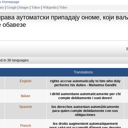
to Homepage
ary
|
Google
|
Images
|
Yahoo
|
Wikipedia
|
Video
права аутоматски припадају ономе, који ва
е обавезе
T
ed in 36 languages
Translations
English
rights accrue automatically to him who duly
performs his duties - Mahatma Gandhi
i diritti aumentano automaticamente per chi
Italian
compie debitamente i suoi doveri
Spanish
los derechos aumentan automáticamente
para quien cumple debidamente con sus
obligaciones
les droits augmentent automatiquement
French
pour celui qui accomplit dûment ses devoirs