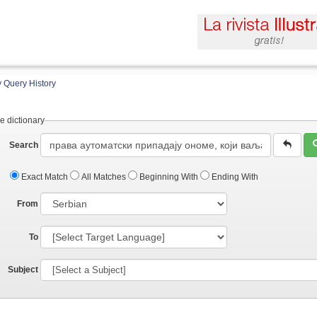
 Query History
e dictionary
Search
Exact Match
All Matches
Beginning With
Ending With
From
To
Subject