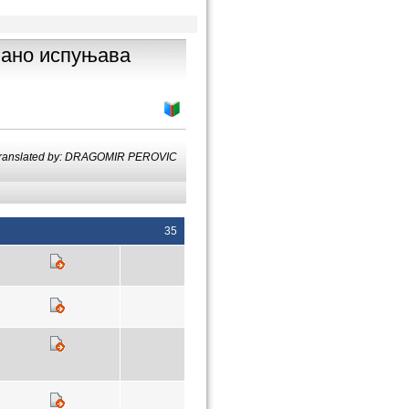
љано испуњава
ranslated by: DRAGOMIR PEROVIC
35