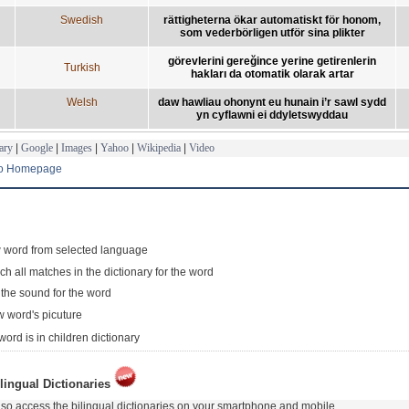
Swedish
rättigheterna ökar automatiskt för honom,
som vederbörligen utför sina plikter
görevlerini gereğince yerine getirenlerin
Turkish
hakları da otomatik olarak artar
Welsh
daw hawliau ohonynt eu hunain i’r sawl sydd
yn cyflawni ei ddyletswyddau
ary
|
Google
|
Images
|
Yahoo
|
Wikipedia
|
Video
to Homepage
 word from selected language
ch all matches in the dictionary for the word
 the sound for the word
 word's picuture
word is in children dictionary
lingual Dictionaries
so access the bilingual dictionaries on your smartphone and mobile.