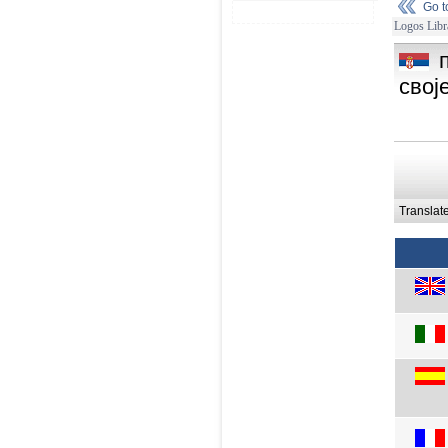
Go 
Logos Libr
свој
Translat