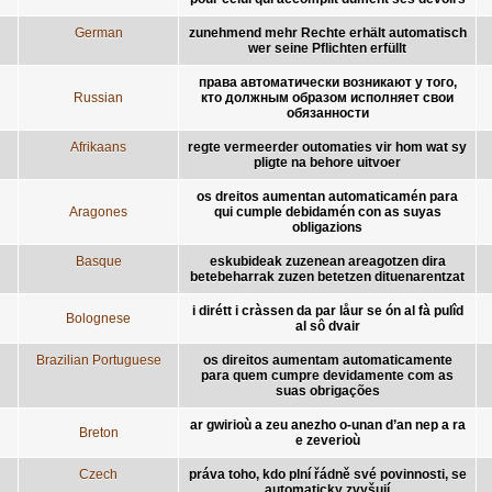
German
zunehmend mehr Rechte erhält automatisch
wer seine Pflichten erfüllt
права автоматически возникают у того,
Russian
кто должным образом исполняет свои
обязанности
Afrikaans
regte vermeerder outomaties vir hom wat sy
pligte na behore uitvoer
os dreitos aumentan automaticamén para
Aragones
qui cumple debidamén con as suyas
obligazions
Basque
eskubideak zuzenean areagotzen dira
betebeharrak zuzen betetzen dituenarentzat
i dirétt i cràssen da par låur se ón al fà pulîd
Bolognese
al sô dvair
Brazilian Portuguese
os direitos aumentam automaticamente
para quem cumpre devidamente com as
suas obrigações
ar gwirioù a zeu anezho o-unan d’an nep a ra
Breton
e zeverioù
Czech
práva toho, kdo plní řádně své povinnosti, se
automaticky zvyšují