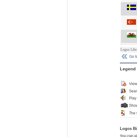
Logos Libr
Go 
Legend
View
Sear
Play
Show
The 
Logos Bi
You can al