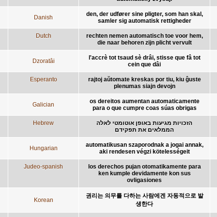
den, der udfører sine pligter, som han skal,
Danish
samler sig automatisk rettigheder
Dutch
rechten nemen automatisch toe voor hem,
die naar behoren zijn plicht vervult
l'accrè tot tsaud sè drâi, stisse que fâ tot
Dzoratâi
cein que dâi
Esperanto
rajtoj aŭtomate kreskas por tiu, kiu ĝuste
plenumas siajn devojn
os dereitos aumentan automaticamente
Galician
para o que cumpre coas súas obrigas
Hebrew
הזכויות מגיעות באופן אוטומטי לאלה
הממלאים את תפקידם
automatikusan szaporodnak a jogai annak,
Hungarian
aki rendesen végzi kötelességeit
Judeo-spanish
los derechos pujan otomatikamente para
ken kumple devidamente kon sus
ovligasiones
권리는 의무를 다하는 사람에겐 자동적으로 발
Korean
생한다