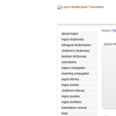
Home
|
My
about logos
logos dictionary
Query th
bilingual dictionaries
children's dictionary
fashion dictionary
volunteers
logos conjugator
learning conjugator
logos library
logos poetry
children's library
logos quotes
logos toolbars
translation course
help