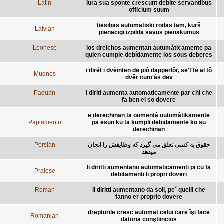
Latin
iura sua sponte crescunt debite servantibus
officium suum
tiesības automātiski rodas tam, kurš
Latvian
pienācīgi izpilda savus pienākumus
Leonese
los dreichos aumentan autumáticamente pa
quien cumple debídamente los sous deberes
i dirét i dvèinten de piò dapperlôr, se't'fê al tô
Mudnés
dvêr cum'às dêv
Paduan
i diriti aumenta automaticamente par chi che
fa ben el so dovere
e derechinan ta oumentá outomátikamente
Papiamentu
pa esun ku ta kumpli debidamente ku su
derechinan
Persian
حقوق به کسی تعلق می گیرد که وظایفش را انجان
میدهد
li diritti aumentano automaticamenti pi cu fa
Praiese
debitamenti li propri doveri
Roman
li diritti aumentano da soli, pe´ quelli che
fanno er proprio dovere
drepturile cresc automat celui care îşi face
Romanian
datoria conştiincios