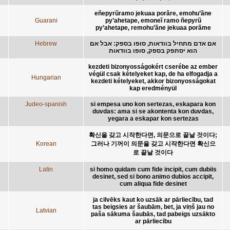
eñepyrũramo jekuaa porãre, emohu’ãne
Guarani
py’ahetape, emoneĩ ramo ñepyrũ
py’ahetape, remohu’ãne jekuaa porãme
Hebrew
אם אדם מתחיל בוודאות, סופו בספק: אבל אם
הוא יסתפק בספק, סופו בוודאות
kezdeti bizonyosságokért cserébe az ember
végül csak kételyeket kap, de ha elfogadja a
Hungarian
kezdeti kételyeket, akkor bizonyosságokat
kap eredményül
Judeo-spanish
si empesa uno kon sertezas, eskapara kon
duvdas: ama si se akontenta kon duvdas,
yegara a eskapar kon sertezas
확신을 갖고 시작한다면, 의문으로 끝날 것이다;
Korean
그러나 기꺼이 의문을 갖고 시작한다면 확신으
로 끝날 것이다
Latin
si homo quidam cum fide incipit, cum dubiis
desinet, sed si bono animo dubios accipit,
cum aliqua fide desinet
ja cilvēks kaut ko uzsāk ar pārliecību, tad
tas beigsies ar šaubām, bet, ja viņš jau no
Latvian
paša sākuma šaubās, tad pabeigs uzsākto
ar pārliecību