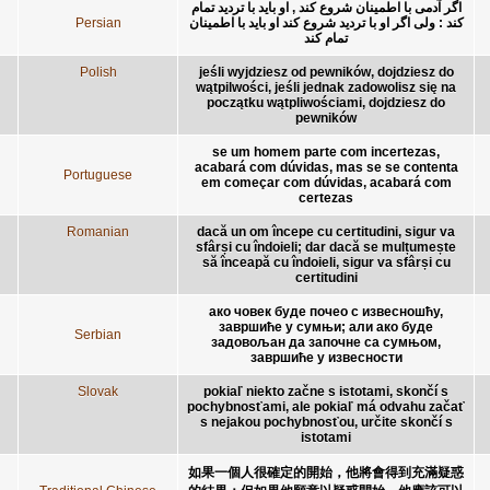
اگر آدمی با اطمینان شروع کند , او باید با تردید تمام
Persian
کند : ولی اگر او با تردید شروع کند او باید با اطمینان
تمام کند
Polish
jeśli wyjdziesz od pewników, dojdziesz do
wątpilwości, jeśli jednak zadowolisz się na
początku wątpliwościami, dojdziesz do
pewników
se um homem parte com incertezas,
acabará com dúvidas, mas se se contenta
Portuguese
em começar com dúvidas, acabará com
certezas
Romanian
dacă un om începe cu certitudini, sigur va
sfârși cu îndoieli; dar dacă se mulțumește
să înceapă cu îndoieli, sigur va sfârși cu
certitudini
ако човек буде почео с извесношћу,
завршиће у сумњи; али ако буде
Serbian
задовољан да започне са сумњом,
завршиће у извесности
Slovak
pokiaľ niekto začne s istotami, skončí s
pochybnosťami, ale pokiaľ má odvahu začať
s nejakou pochybnosťou, určite skončí s
istotami
如果一個人很確定的開始，他將會得到充滿疑惑