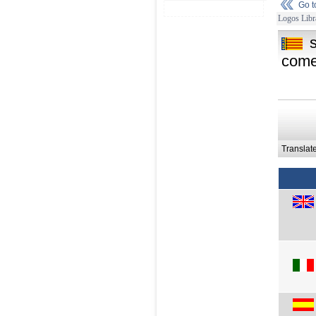
Go 
Logos Libr
come
Translat