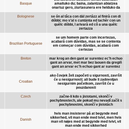
Basque
amaituko du; baina, zalantzan abiatzea
onartuz gero, ziurtasunera ere helduko da
Bolognese
se ón al tâca con däl zertàzz al finirà con di
dóbbi; mo s’al s cuntänta ed tachèr con un
quèlc dóbbi, l arivarà ed cô a una quèlc
zertazza
se um homem parte com incertezas,
acabará com dúvidas, mas se se contenta
Brazilian Portuguese
em começar com dúvidas, acabará com
certezas
Breton
mar krog an den gant ar surentez ec'h echuo
gant an arvar, met mar bez laouen da gregiñ
gant an arvar ec'h echuo gant ar surentez
ako čovjek želi započeti u sigurnosti, završit
će u nesigurnosti; ali bude li zadovoljan
Croatian
nesigurnim početkom, završit će u
pouzdanosti
Czech
začne-li kdo s jistotami, skončí v
pochybnostech, ale pokud mu nevadí začít s
pochybnostmi, skončí v jistotách
hvis man insisterer på at begynde med
sikkerhed, vil man ende med tvivl, men hvis
Danish
man vil nøjes med at begynde med tvivl, vil
man ende med sikkerhed