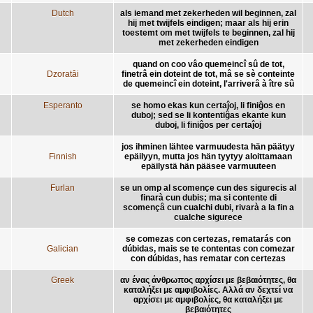
Dutch
als iemand met zekerheden wil beginnen, zal
hij met twijfels eindigen; maar als hij erin
toestemt om met twijfels te beginnen, zal hij
met zekerheden eindigen
quand on coo vâo quemeincî sû de tot,
Dzoratâi
finetrâ ein doteint de tot, mâ se sè conteinte
de quemeincî ein doteint, l'arriverâ à ître sû
Esperanto
se homo ekas kun certaĵoj, li finiĝos en
duboj; sed se li kontentiĝas ekante kun
duboj, li finiĝos per certaĵoj
jos ihminen lähtee varmuudesta hän päätyy
Finnish
epäilyyn, mutta jos hän tyytyy aloittamaan
epäilystä hän pääsee varmuuteen
Furlan
se un omp al scomençe cun des sigurecis al
finarà cun dubis; ma si contente di
scomençâ cun cualchi dubi, rivarà a la fin a
cualche sigurece
se comezas con certezas, rematarás con
Galician
dúbidas, mais se te contentas con comezar
con dúbidas, has rematar con certezas
Greek
αν ένας άνθρωπος αρχίσει με βεβαιότητες, θα
καταλήξει με αμφιβολίες. Αλλά αν δεχτεί να
αρχίσει με αμφιβολίες, θα καταλήξει με
βεβαιότητες