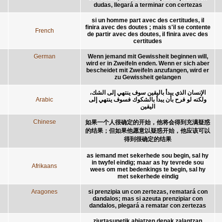
dudas, llegará a terminar con certezas
si un homme part avec des certitudes, il
finira avec des doutes ; mais s'il se contente
French
de partir avec des doutes, il finira avec des
certitudes
German
Wenn jemand mit Gewissheit beginnen will,
wird er in Zweifeln enden. Wenn er sich aber
bescheidet mit Zweifeln anzufangen, wird er
zu Gewissheit gelangen
الإنسان الذي يبدأ باليقين سوف ينتهي إلى الشك،
Arabic
ولكنه لو فرح بأن يبدأ بالشكوك فسوف ينتهي إلى
اليقين
Chinese
如果一个人很确定的开始，他将会得到充满疑惑
的结果；但如果他愿意以疑惑开始，他应该可以
得到很确定的结果
as iemand met sekerhede sou begin, sal hy
in twyfel eindig; maar as hy tevrede sou
Afrikaans
wees om met bedenkings te begin, sal hy
met sekerhede eindig
Aragones
si prenzipia un con zertezas, rematará con
dandalos; mas si azeuta prenzipiar con
dandalos, plegará a rematar con zertezas
ziurtasunetik abiatzen denak zalantzan