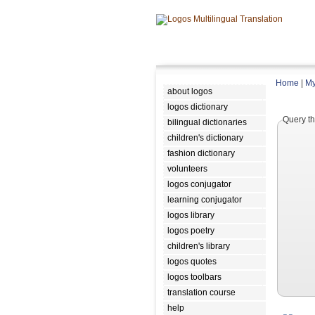
Home
|
My
about logos
logos dictionary
Query th
bilingual dictionaries
children's dictionary
fashion dictionary
volunteers
logos conjugator
learning conjugator
logos library
logos poetry
children's library
logos quotes
logos toolbars
translation course
help