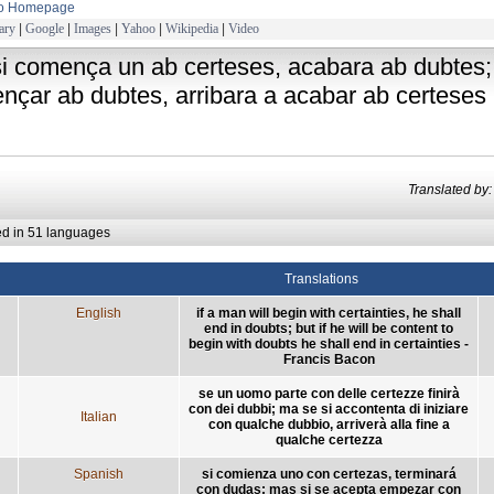
to Homepage
ary
|
Google
|
Images
|
Yahoo
|
Wikipedia
|
Video
si comença un ab certeses, acabara ab dubtes;
nçar ab dubtes, arribara a acabar ab certeses
Translated 
ed in 51 languages
Translations
English
if a man will begin with certainties, he shall
end in doubts; but if he will be content to
begin with doubts he shall end in certainties -
Francis Bacon
se un uomo parte con delle certezze finirà
con dei dubbi; ma se si accontenta di iniziare
Italian
con qualche dubbio, arriverà alla fine a
qualche certezza
Spanish
si comienza uno con certezas, terminará
con dudas; mas si se acepta empezar con