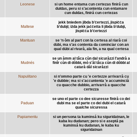
Leonese
si un home entama cun certezas finirá cun
duldas, peru si s'acontenta cun entamare
cun duldas, finirá cun certezas
jekk bniedem jibda b'ċertezzi, jispiċċa
Maltese
b'dubji; iżda jekk jaċċetta li jibda b'dubji,
jispiċċa b'ċertezzi
Mantuan
se ‘n òm al part con la certesa al riarà coi
dübi, ma s’as contenta da cominciar con an
qual dübi al rivarà, ala fin, a na qual certesa
se un àmm al tâca cùn dal sicuràzzi l'andrà a
Mudnés
finîr cùn di dòbbi, mò s'àl tâca cùn di dòbbi al
catarà dàl sicuràzzi
Napulitano
si n'ommo parte cu 'e certezze arrivarrà cu
'e dubbie; ma si s'accuntenta 'e accumincià
cu quacche dubbio, arrivarrà a quacche
certezza
se uno el parte co dee sicuresse finirà co dei
Paduan
dubi ma se el parte co dei dubi el catarà
qualche sicuressa
Papiamentu
si un persona ta kuminsá ku siguridatnan, le
kaba ku dudanan; pero si e aseptá pa
kuminsá ku dudanan, le kaba ku
siguridatnan