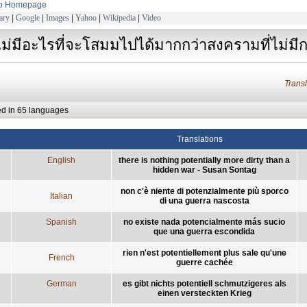
to Homepage
ary
|
Google
|
Images
|
Yahoo
|
Wikipedia
|
Video
ไม่มีอะไรที่จะโสมมไปได้มากกว่าสงครามที่ไม่ม
Trans
ed in 65 languages
Translations
English
there is nothing potentially more dirty than a
hidden war - Susan Sontag
non c'è niente di potenzialmente più sporco
Italian
di una guerra nascosta
Spanish
no existe nada potencialmente más sucio
que una guerra escondida
rien n'est potentiellement plus sale qu'une
French
guerre cachée
German
es gibt nichts potentiell schmutzigeres als
einen versteckten Krieg