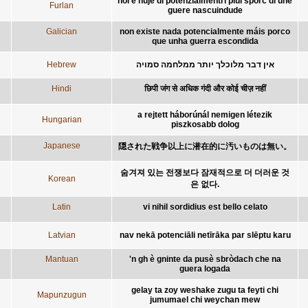
nol è nuje di potenzialmentri plui sporc di une
Furlan
guere nascuindude
Galician
non existe nada potencialmente máis porco
que unha guerra escondida
Hebrew
אין דבר מלוכלך יותר ממלחמה סמויה
Hindi
छिपी जंग से अधिक गंदी और कोई चीज़ नहीं
a rejtett háborúnál nemigen létezik
Hungarian
piszkosabb dolog
Japanese
隠された戦争以上に潜在的に汚いものは無い。
숨겨져 있는 전쟁보다 잠재적으로 더 더러운 것
Korean
은 없다.
Latin
vi nihil sordidius est bello celato
Latvian
nav nekā potenciāli netīrāka par slēptu karu
Mantuan
'n gh è gninte da pusè sbròdach che na
guera logada
gelay ta zoy weshake zugu ta feyti chi
Mapunzugun
jumumael chi weychan mew