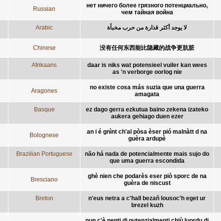
нет ничего более грязного потенциально,
Russian
чем тайная война
Arabic
لا يوجد أكثر قذارة من حرب مخبأة
Chinese
没有任何东西能比隐藏的战争更肮脏
Afrikaans
daar is niks wat potensieel vuiler kan wees
as 'n verborge oorlog nie
no existe cosa más suzia que una guerra
Aragones
amagata
Basque
ez dago gerra ezkutua baino zekena izateko
aukera gehiago duen ezer
an i é gnìnt ch'al pòsa èser pió malnàtt d na
Bolognese
guèra ardupè
Brazilian Portuguese
não há nada de potencialmente mais sujo do
que uma guerra escondida
ghè nien che podarès eser piò sporc de na
Bresciano
guèra de niscust
Breton
n'eus netra a c'hall bezañ lousoc'h eget ur
brezel kuzh
nun c'è nenti di putenzialmenti chiù luordu di