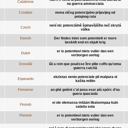
Calabrese
na guerra ammucciata
Croatian
nema ničeg potencijalno prljavijeg od
potajnog rata
není nic potenciálně špinavějšího než skrytá
Czech
válka
Danish
Der findes intet som potentielt er mere
beskidt end en skjult krig
er is potentieel niets vuiler dan een
Dutch
verborgen oorlog
Dzoratâi
lâi a rein que pouésse ître pllie coffo qu'onna
guierra catchà
ekzistas nenio potenciale pli malpura ol
Esperanto
kaŝita milito
Ferrarese
an ghè gniènt c'al posa esar più spòrc d'na
guera quaciada
ei ole olemassa mitään likaisempaa kuin
Finnish
salattu sota
Flemish
er is potentieel niets vuiler dan een
verborgen oorlog