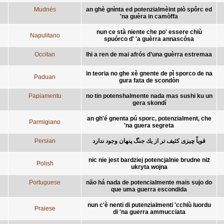
Mudnés
an ghè gnìnta ed potenzialmèint piò spôrc ed
'na guèra in camòffa
nun ce stà niente che po' essere chiù
Napulitano
spuórco d' 'a guèrra annascósa
Occitan
lhi a ren de mai afrós d’una guèrra estremaa
in teoria no ghe xè gnente de pì sporco de na
Paduan
gura fata de scondòn
Papiamentu
no tin potenshalmente nada mas sushi ku un
gera skondí
an gh'é gnenta pú sporc, potenzialment, che
Parmigiano
'na guera segreta
Persian
قوياً چيزی كثيف تر از يك جنگ پنهان وجود ندارد
nic nie jest bardziej potencjalnie brudne niż
Polish
ukryta wojna
Portuguese
não há nada de potencialmente mais sujo do
que uma guerra escondida
nun c'è nenti di putenzialmenti 'cchiù luordu
Praiese
di 'na guerra ammucciata