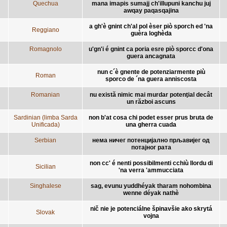
Quechua
mana imapis sumajj ch'illupuni kanchu juj
awqay paqasqajina
a gh'è gnint ch'al pol èser piò sporch ed 'na
Reggiano
guèra loghèda
Romagnolo
u'gn'i é gnint ca poria esre piò sporcc d'ona
guera ancagnata
nun c´è gnente de potenziarmente più
Roman
sporco de ´na guera anniscosta
Romanian
nu există nimic mai murdar potenţial decât
un război ascuns
Sardinian (limba Sarda
non b'at cosa chi podet esser prus bruta de
Unificada)
una gherra cuada
Serbian
нема ничег потенцијално прљавијег од
потајног рата
non cc' é nenti possibilmenti cchiù llordu di
Sicilian
'na verra 'ammucciata
Singhalese
sag, evunu yuddhéyak tharam nohombina
wenne déyak nathè
nič nie je potenciálne špinavšie ako skrytá
Slovak
vojna