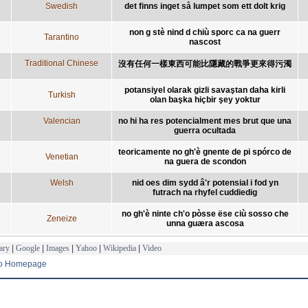
Swedish
det finns inget så lumpet som ett dolt krig
non g stè nind d chiù sporc ca na guerr
Tarantino
nascost
Traditional Chinese
沒有任何一樣東西可能比隱藏的戰爭更來得污濁
potansiyel olarak gizli savaştan daha kirli
Turkish
olan başka hiçbir şey yoktur
Valencian
no hi ha res potencialment mes brut que una
guerra ocultada
teoricamente no gh'è gnente de pi spórco de
Venetian
na guera de scondon
Welsh
nid oes dim sydd â'r potensial i fod yn
futrach na rhyfel cuddiedig
no gh'è ninte ch'o pòsse ëse ciù sosso che
Zeneize
unna guæra ascosa
ary
|
Google
|
Images
|
Yahoo
|
Wikipedia
|
Video
to Homepage