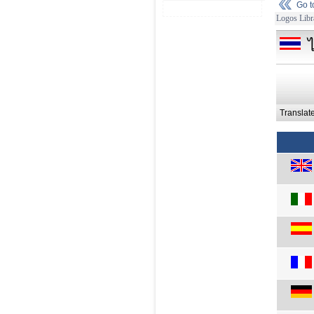
Go 
Logos Libr
Translat