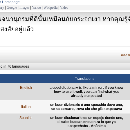
to Homepage
ary
|
Google
|
Images
|
Yahoo
|
Wikipedia
|
Video
พจนานุกรมที่ดีนั้นเหมือนกับกระจกเงา หากคุณรู้จ
ณสงสัยอยู่แล้ว
Trans
ed in 76 languages
Translations
English
a good dictionary is like a mirror: if you know
how to use it well, you can find what you
already suspected
un buon dizionario è uno specchio dove uno,
Italian
se sa cercare, trova ciò che già sospettava
Spanish
un buen diccionario es un espejo donde uno,
si sabe buscar, encuentra lo que ya
sospechaba - Anónimo