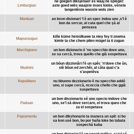
ne goejjen diksjenaer ès waaj ne spiegel:
Limburgian
aste goed wiës waajste moes kieke, vènste
langenlèste waoste wols zien
Mantuan
an bvon disionari ‘l è an spec indoa uno ,s’l è
bon da sercar, al cata quel che şà al
pensava
kiñe küme hemülkawe ta niey fey ti zewma
Mapunzugun
kimle ta che chem pilen mügel ta ti zugun
Marchigiano
un bon dizionario è 'no specchio dove uno,
se sa cercà, trova quello che già sospettava
un bòun dizzionâri l'è un spêc 'n'dove che ùn,
Mudnés
slè bòun ed zerchêr, al câta qual c'a
s'aspetèva
Napulitano
nu bbuono dezziunario è nu specchio addó
uno, si sape cercà, ncoccia chello che ggià
suspettava
un bon dissionario xé uno specio indove che
Paduan
uno, se'l sà dove sercare, el trova queo che
za el sospetava
Papiamentu
un bon dikshonario ta manera un spil: si bo
sa kon usé bon, bo por haña loke bo tabata
sospechá kaba
un bon dizionäri l'é un spech indóva, si tal sé