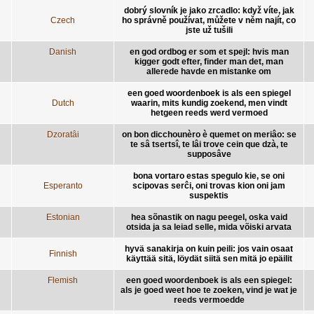
dobrý slovník je jako zrcadlo: když víte, jak
Czech
ho správně používat, můžete v něm najít, co
jste už tušili
Danish
en god ordbog er som et spejl: hvis man
kigger godt efter, finder man det, man
allerede havde en mistanke om
een goed woordenboek is als een spiegel
Dutch
waarin, mits kundig zoekend, men vindt
hetgeen reeds werd vermoed
Dzoratâi
on bon dicchounèro è quemet on meriâo: se
te sâ tsertsî, te lâi trove cein que dzà, te
supposâve
bona vortaro estas spegulo kie, se oni
Esperanto
scipovas serĉi, oni trovas kion oni jam
suspektis
Estonian
hea sõnastik on nagu peegel, oska vaid
otsida ja sa leiad selle, mida võiski arvata
hyvä sanakirja on kuin peili: jos vain osaat
Finnish
käyttää sitä, löydät siitä sen mitä jo epäilit
Flemish
een goed woordenboek is als een spiegel:
als je goed weet hoe te zoeken, vind je wat je
reeds vermoedde