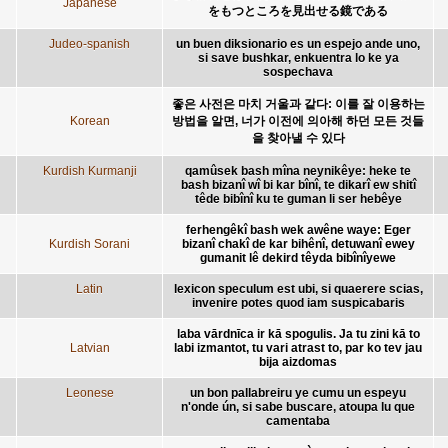
Japanese
をもつところを見出せる鏡である
Judeo-spanish
un buen diksionario es un espejo ande uno,
si save bushkar, enkuentra lo ke ya
sospechava
좋은 사전은 마치 거울과 같다: 이를 잘 이용하는
Korean
방법을 알면, 너가 이전에 의아해 하던 모든 것들
을 찾아낼 수 있다
Kurdish Kurmanji
qamûsek bash mîna neynikêye: heke te
bash bizanî wî bi kar bînî, te dikarî ew shitî
têde bibînî ku te guman li ser hebêye
ferhengêkî bash wek awêne waye: Eger
Kurdish Sorani
bizanî chakî de kar bihênî, detuwanî ewey
gumanit lê dekird têyda bibînîyewe
Latin
lexicon speculum est ubi, si quaerere scias,
invenire potes quod iam suspicabaris
laba vārdnīca ir kā spogulis. Ja tu zini kā to
Latvian
labi izmantot, tu vari atrast to, par ko tev jau
bija aizdomas
Leonese
un bon pallabreiru ye cumu un espeyu
n'onde ún, si sabe buscare, atoupa lu que
camentaba