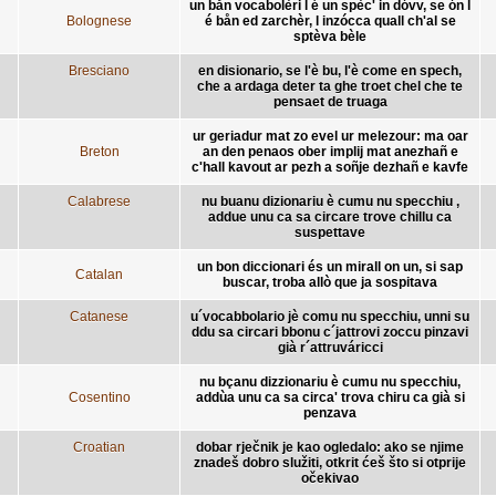
un bån vocabolèri l é un spèc' in dóvv, se ón l
Bolognese
é bån ed zarchèr, l inzócca quall ch'al se
sptèva bèle
Bresciano
en disionario, se l'è bu, l'è come en spech,
che a ardaga deter ta ghe troet chel che te
pensaet de truaga
ur geriadur mat zo evel ur melezour: ma oar
Breton
an den penaos ober implij mat anezhañ e
c'hall kavout ar pezh a soñje dezhañ e kavfe
Calabrese
nu buanu dizionariu è cumu nu specchiu ,
addue unu ca sa circare trove chillu ca
suspettave
un bon diccionari és un mirall on un, si sap
Catalan
buscar, troba allò que ja sospitava
Catanese
u´vocabbolario jè comu nu specchiu, unni su
ddu sa circari bbonu c´jattrovi zoccu pinzavi
già r´attruváricci
nu bçanu dizzionariu è cumu nu specchiu,
Cosentino
addùa unu ca sa circa' trova chiru ca già si
penzava
Croatian
dobar rječnik je kao ogledalo: ako se njime
znadeš dobro služiti, otkrit ćeš što si otprije
očekivao