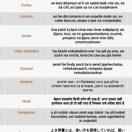
un bon dizionari al è un spieli dulà che un, se
Furlan
sà cirî, al cjate za ce cal suspietave
Galician
un bo diccionario é un espello onde un, se
sabe buscar, atopa o que xa sospeitaba
ένα καλό λεξικό είναι σαν έναν καθρέφτη: αν
ξέρεις πώς να το χρησιμοποιήσεις σωστά,
Greek
μπορείς να βρεις αυτό που ήδη
υποπτευόσουν
Griko Salentino
'na kkalò vokabulàrio ene 'na jalì pu ena, an
izzèri na vrichi, ivrìschi cino pu già ìmine
peteĩ ñe’êndy porã ha’e peteĩ jajehechaha,
Guarani
rehekakuaarõ, retopata ipype
remalisiavaekue
Hebrew
מילון טוב הינו כאספקלריה : אם יודעים
להשתמש בו היטב, מוצאים בו את אשר חשדנו
מראש
बेहतर शब्दकोष किसी दर्पण की तरह हैः अगर उसका सही
Hindi
इस्तेमाल आता हो तो वही पाता है जिसका उसे अंदेशा होता है
Hungarian
a jó szótár olyan mint egy tükör: ha jól tudod
használni, azt találod benne, amit egyébként
is sejtettél
よき辞書とは、使い方を習得していれば、疑い