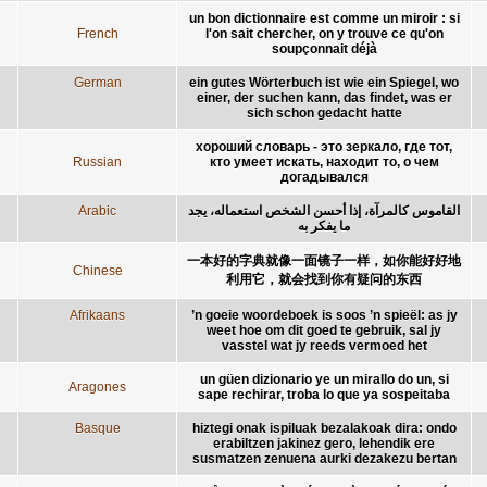
un bon dictionnaire est comme un miroir : si
French
l'on sait chercher, on y trouve ce qu'on
soupçonnait déjà
German
ein gutes Wörterbuch ist wie ein Spiegel, wo
einer, der suchen kann, das findet, was er
sich schon gedacht hatte
хороший словарь - это зеркало, где тот,
Russian
кто умеет искать, находит то, о чем
догадывался
Arabic
القاموس كالمرآة، إذا أحسن الشخص استعماله، يجد
ما يفكر به
一本好的字典就像一面镜子一样，如你能好好地
Chinese
利用它，就会找到你有疑问的东西
Afrikaans
’n goeie woordeboek is soos ’n spieël: as jy
weet hoe om dit goed te gebruik, sal jy
vasstel wat jy reeds vermoed het
un güen dizionario ye un mirallo do un, si
Aragones
sape rechirar, troba lo que ya sospeitaba
Basque
hiztegi onak ispiluak bezalakoak dira: ondo
erabiltzen jakinez gero, lehendik ere
susmatzen zenuena aurki dezakezu bertan