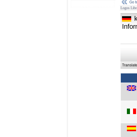
Go 
Logos Libr
Infor
Translat