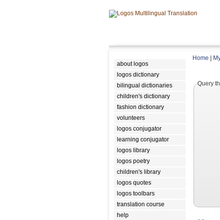
Home
|
My
about logos
logos dictionary
Query th
bilingual dictionaries
children's dictionary
fashion dictionary
volunteers
logos conjugator
learning conjugator
logos library
logos poetry
children's library
logos quotes
logos toolbars
translation course
help