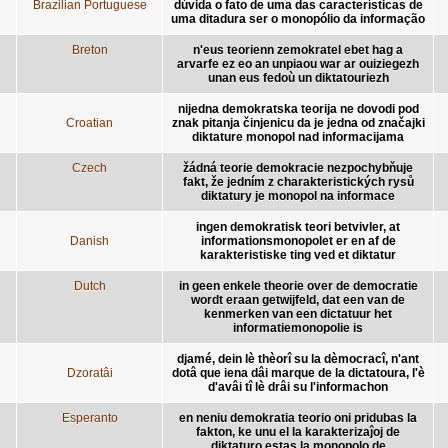
Brazilian Portuguese
dúvida o fato de uma das características de
uma ditadura ser o monopólio da informação
Breton
n'eus teorienn zemokratel ebet hag a
arvarfe ez eo an unpiaou war ar ouiziegezh
unan eus fedoù un diktatouriezh
nijedna demokratska teorija ne dovodi pod
Croatian
znak pitanja činjenicu da je jedna od značajki
diktature monopol nad informacijama
Czech
žádná teorie demokracie nezpochybňuje
fakt, že jedním z charakteristických rysů
diktatury je monopol na informace
ingen demokratisk teori betvivler, at
Danish
informationsmonopolet er en af de
karakteristiske ting ved et diktatur
Dutch
in geen enkele theorie over de democratie
wordt eraan getwijfeld, dat een van de
kenmerken van een dictatuur het
informatiemonopolie is
djamé, dein lè thèorî su la dèmocracî, n'ant
Dzoratâi
dotâ que iena dâi marque de la dictatoura, l'è
d'avâi tî lè drâi su l'informachon
Esperanto
en neniu demokratia teorio oni pridubas la
fakton, ke unu el la karakterizaĵoj de
diktaturo estas la monopolo de