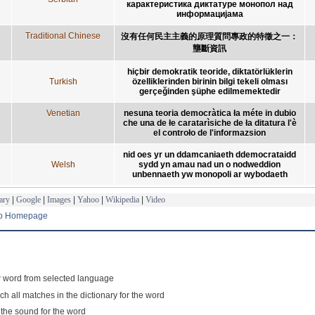
карактеристика диктатуре монопол над
информацијама
Traditional Chinese
沒有任何民主主義的原理質問專政的特徵之一：
壟斷資訊
hiçbir demokratik teoride, diktatörlüklerin
Turkish
özelliklerinden birinin bilgi tekeli olması
gerçeğinden şüphe edilmemektedir
Venetian
nesuna teoria democràtica ła méte in dubio
che una de łe caratarìsiche de ła ditatura l'è
el controło de l'informazsion
nid oes yr un ddamcaniaeth ddemocrataidd
Welsh
sydd yn amau nad un o nodweddion
unbennaeth yw monopoli ar wybodaeth
ary
|
Google
|
Images
|
Yahoo
|
Wikipedia
|
Video
to Homepage
 word from selected language
ch all matches in the dictionary for the word
 the sound for the word