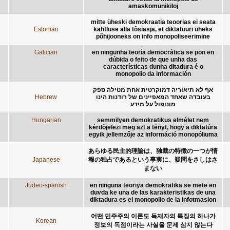
amaskomunikiloj
mitte üheski demokraatia teoorias ei seata
Estonian
kahtluse alla tõsiasja, et diktatuuri üheks
põhijooneks on info monopoliseerimine
Galician
en ningunha teoría democrática se pon en
dúbida o feito de que unha das
características dunha ditadura é o
monopolio da información
אף לא תיאוריה דמוקרטית אחת מטילה ספק
Hebrew
בעובדה שאחד המאפיינים של רודנות הינו
מונופול על מידע
Hungarian
semmilyen demokratikus elmélet nem
kérdőjelezi meg azt a tényt, hogy a diktatúra
egyik jellemzője az információ monopóliuma
あらゆる民主的理論は、独裁の特徴の一つが情
Japanese
報の独占であるという事実に、疑問をさしはさ
まない
Judeo-spanish
en ninguna teoriya demokratika se mete en
duvda ke una de las karakteristikas de una
diktadura es el monopolio de la infotmasion
어떤 민주주의 이론도 독재자의 특징의 하나가
Korean
정보의 독점이라는 사실을 문제 삼지 않는다