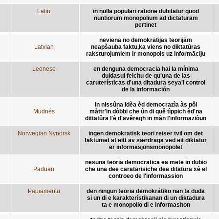
Latin
in nulla populari ratione dubitatur quod
nuntiorum monopolium ad dictaturam
pertinet
neviena no demokrātijas teorijām
Latvian
neapšauba faktu,ka viens no diktatūras
raksturojumiem ir monopols uz informāciju
Leonese
en denguna democracia hai la mínima
duldasul feichu de qu'una de las
caruterísticas d'una ditadura seya'l control
de la información
in nissûna idèa èd democrazìa às pôl
Mudnés
màttr'in dòbbi che ûn di quê tìppich èd'na
dittatûra l'è d'avêregh in mân l'informaziòun
Norwegian Nynorsk
ingen demokratisk teori reiser tvil om det
faktumet at eitt av særdraga ved eit diktatur
er informasjonsmonopolet
nesuna teoria democratica ea mete in dubio
Paduan
che una dee caratarisiche dea ditatura xé el
controeo de l'informassion
Papiamentu
den ningun teoria demokrátiko nan ta duda
si un di e karakterístikanan di un diktadura
ta e monopolio di e informashon