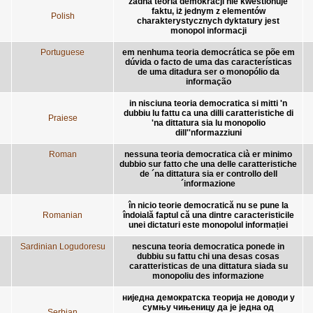
żadna teoria demokracji nie kwestionuje
faktu, iż jednym z elementów
Polish
charakterystycznych dyktatury jest
monopol informacji
Portuguese
em nenhuma teoria democrática se põe em
dúvida o facto de uma das características
de uma ditadura ser o monopólio da
informação
in nisciuna teoria democratica si mitti 'n
dubbiu lu fattu ca una dilli caratteristiche di
Praiese
'na dittatura sia lu monopolio
dill''nformazziuni
Roman
nessuna teoria democratica cià er minimo
dubbio sur fatto che una delle caratteristiche
de ´na dittatura sia er controllo dell
´informazione
în nicio teorie democratică nu se pune la
Romanian
îndoială faptul că una dintre caracteristicile
unei dictaturi este monopolul informației
Sardinian Logudoresu
nescuna teoria democratica ponede in
dubbiu su fattu chi una desas cosas
caratteristicas de una dittatura siada su
monopoliu des informazione
ниједна демократска теорија не доводи у
сумњу чињеницу да је једна од
Serbian