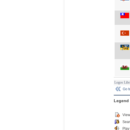
Logos Libr
Go 
Legend
View
Sear
Play