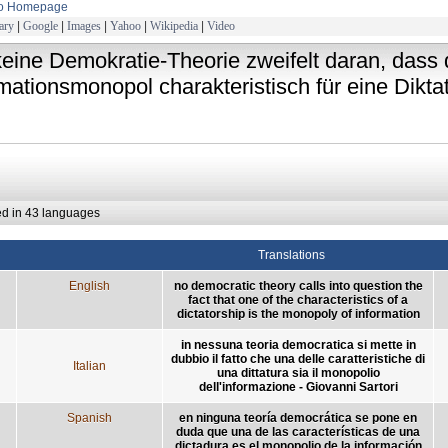
to Homepage
ary
|
Google
|
Images
|
Yahoo
|
Wikipedia
|
Video
keine Demokratie-Theorie zweifelt daran, dass
mationsmonopol charakteristisch für eine Diktat
ed in 43 languages
Translations
English
no democratic theory calls into question the
fact that one of the characteristics of a
dictatorship is the monopoly of information
in nessuna teoria democratica si mette in
dubbio il fatto che una delle caratteristiche di
Italian
una dittatura sia il monopolio
dell'informazione - Giovanni Sartori
Spanish
en ninguna teoría democrática se pone en
duda que una de las características de una
dictadura es el monopolio de la información