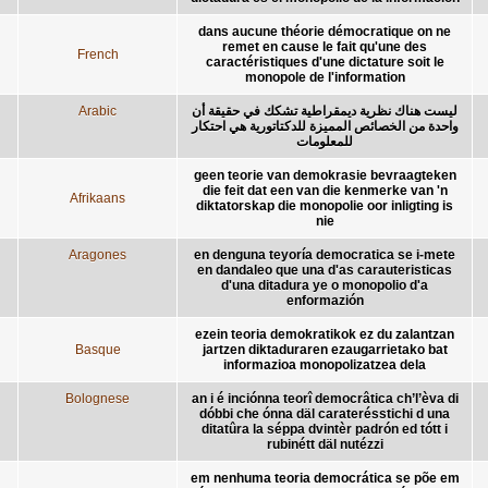
dans aucune théorie démocratique on ne
remet en cause le fait qu'une des
French
caractéristiques d'une dictature soit le
monopole de l'information
Arabic
ليست هناك نظرية ديمقراطية تشكك في حقيقة أن
واحدة من الخصائص المميزة للدكتاتورية هي احتكار
للمعلومات
geen teorie van demokrasie bevraagteken
die feit dat een van die kenmerke van 'n
Afrikaans
diktatorskap die monopolie oor inligting is
nie
Aragones
en denguna teyoría democratica se i-mete
en dandaleo que una d'as carauteristicas
d'una ditadura ye o monopolio d'a
enformazión
ezein teoria demokratikok ez du zalantzan
Basque
jartzen diktaduraren ezaugarrietako bat
informazioa monopolizatzea dela
Bolognese
an i é inciónna teorî democrâtica ch’l’èva di
dóbbi che ónna däl caraterésstichi d una
ditatûra la séppa dvintèr padrón ed tótt i
rubinétt däl nutézzi
em nenhuma teoria democrática se põe em