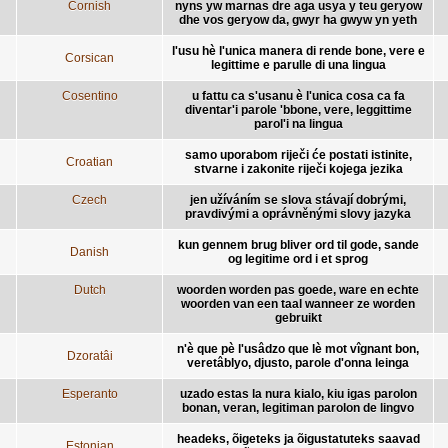
Cornish
nyns yw marnas dre aga usya y teu geryow
dhe vos geryow da, gwyr ha gwyw yn yeth
l'usu hè l'unica manera di rende bone, vere e
Corsican
legittime e parulle di una lingua
Cosentino
u fattu ca s'usanu è l'unica cosa ca fa
diventar'i parole 'bbone, vere, leggittime
parol'i na lingua
samo uporabom riječi će postati istinite,
Croatian
stvarne i zakonite riječi kojega jezika
Czech
jen užíváním se slova stávají dobrými,
pravdivými a oprávněnými slovy jazyka
kun gennem brug bliver ord til gode, sande
Danish
og legitime ord i et sprog
Dutch
woorden worden pas goede, ware en echte
woorden van een taal wanneer ze worden
gebruikt
n'è que pè l'usâdzo que lè mot vîgnant bon,
Dzoratâi
veretâblyo, djusto, parole d'onna leinga
Esperanto
uzado estas la nura kialo, kiu igas parolon
bonan, veran, legitiman parolon de lingvo
headeks, õigeteks ja õigustatuteks saavad
Estonian