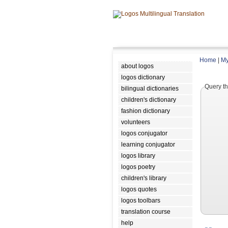
Home
|
My
about logos
logos dictionary
Query th
bilingual dictionaries
children's dictionary
fashion dictionary
volunteers
logos conjugator
learning conjugator
logos library
logos poetry
children's library
logos quotes
logos toolbars
translation course
help