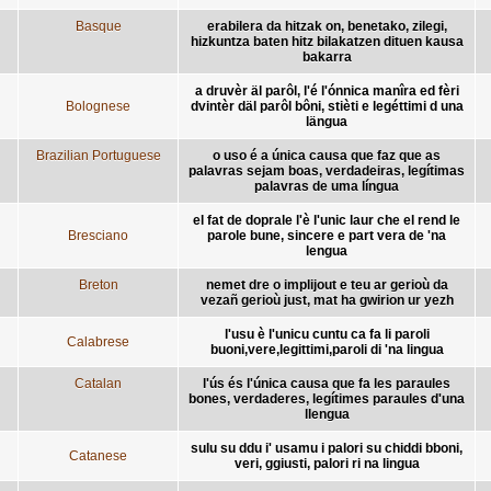
Basque
erabilera da hitzak on, benetako, zilegi,
hizkuntza baten hitz bilakatzen dituen kausa
bakarra
a druvèr äl parôl, l'é l'ónnica manîra ed fèri
Bolognese
dvintèr däl parôl bôni, stièti e legéttimi d una
längua
Brazilian Portuguese
o uso é a única causa que faz que as
palavras sejam boas, verdadeiras, legítimas
palavras de uma língua
el fat de doprale l'è l'unic laur che el rend le
Bresciano
parole bune, sincere e part vera de 'na
lengua
Breton
nemet dre o implijout e teu ar gerioù da
vezañ gerioù just, mat ha gwirion ur yezh
l'usu è l'unicu cuntu ca fa li paroli
Calabrese
buoni,vere,legittimi,paroli di 'na lingua
Catalan
l'ús és l'única causa que fa les paraules
bones, verdaderes, legítimes paraules d'una
llengua
sulu su ddu i' usamu i palori su chiddi bboni,
Catanese
veri, ggiusti, palori ri na lingua