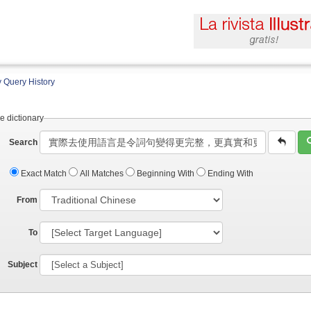
 Query History
e dictionary
Search
Exact Match
All Matches
Beginning With
Ending With
From
To
Subject