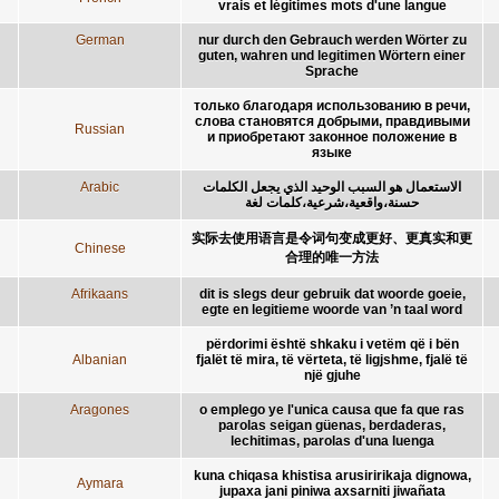
vrais et légitimes mots d'une langue
German
nur durch den Gebrauch werden Wörter zu
guten, wahren und legitimen Wörtern einer
Sprache
только благодаря использованию в речи,
слова становятся добрыми, правдивыми
Russian
и приобретают законное положение в
языке
Arabic
الاستعمال هو السبب الوحيد الذي يجعل الكلمات
حسنة،واقعية،شرعية،كلمات لغة
实际去使用语言是令词句变成更好、更真实和更
Chinese
合理的唯一方法
Afrikaans
dit is slegs deur gebruik dat woorde goeie,
egte en legitieme woorde van ’n taal word
përdorimi është shkaku i vetëm që i bën
Albanian
fjalët të mira, të vërteta, të ligjshme, fjalë të
një gjuhe
Aragones
o emplego ye l'unica causa que fa que ras
parolas seigan güenas, berdaderas,
lechitimas, parolas d'una luenga
kuna chiqasa khistisa arusiririkaja dignowa,
Aymara
jupaxa jani piniwa axsarniti jiwañata