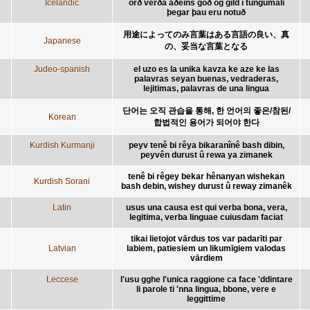
Icelandic
orð verða aðeins góð og gild í tungumáli
þegar þau eru notuð
用途によってのみ言葉はある言語の良い、真
Japanese
の、妥当な言葉となる
Judeo-spanish
el uzo es la unika kavza ke aze ke las
palavras seyan buenas, vedraderas,
lejitimas, palavras de una lingua
단어는 오직 관습을 통해, 한 언어의 좋은/참된/
Korean
합법적인 용어가 되어야 한다
Kurdish Kurmanji
peyv tenê bi rêya bikaranînê bash dibin,
peyvên durust û rewa ya zimanek
tenê bi rêgey bekar hênanyan wishekan
Kurdish Sorani
bash debin, wishey durust û reway zimanêk
Latin
usus una causa est qui verba bona, vera,
legitima, verba linguae cuiusdam faciat
tikai lietojot vārdus tos var padarīti par
Latvian
labiem, patiesiem un likumīgiem valodas
vārdiem
Leccese
l'usu gghe l'unica raggione ca face 'ddintare
li parole ti 'nna lingua, bbone, vere e
leggittime