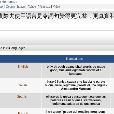
to Homepage
ary
|
Google
|
Images
|
Yahoo
|
Wikipedia
|
Video
實際去使用語言是令詞句變得更完整，更真實
ed in 83 languages
Translations
English
only through usage shall words be made
good, true and legitimate words of a
language
l'uso è l'unica causa che faccia le parole
Italian
buone, vere, legittime, parole di una lingua -
Alessandro Manzoni
Spanish
el uso es la única causa que hace que las
palabras sean buenas, verdaderas,
legítimas, palabras de una lengua
il n'y a que l'usage qui rend les mots bons,
French