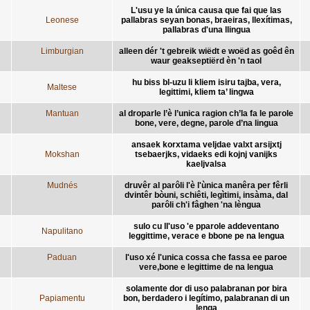
L'usu ye la única causa que fai que las
Leonese
pallabras seyan bonas, braeiras, llexítimas,
pallabras d'una llingua
Limburgian
alleen dér 't gebreik wiëdt e woëd as goêd ên
waur geakseptiërd èn 'n taol
hu biss bl-uzu li kliem isiru tajba, vera,
Maltese
legittimi, kliem ta’ lingwa
Mantuan
al droparle l’è l’unica ragion ch’la fa le parole
bone, vere, degne, parole d’na lingua
ansaek korxtama veljdae valxt arsijxtj
Mokshan
tsebaerjks, vidaeks edi kojnj vanijks
kaeljvalsa
Mudnés
druvêr al parôli l'è l'ùnica manêra per fêrli
dvintêr bòuni, schiêti, legìtimi, insàma, dal
parôli ch'i fâghen 'na lèngua
sulo cu ll'uso 'e pparole addeventano
Napulitano
leggittime, verace e bbone pe na lengua
Paduan
l'uso xé l'unica cossa che fassa ee paroe
vere,bone e legittime de na lengua
solamente dor di uso palabranan por bira
Papiamentu
bon, berdadero i legítimo, palabranan di un
lenga