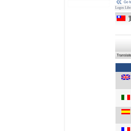
Go 
Logos Libr
Translat