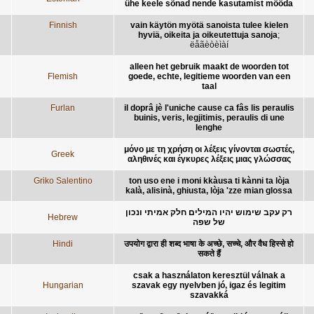
ühe keele sõnad nende kasutamist mööda
Finnish
vain käytön myötä sanoista tulee kielen
hyviä, oikeita ja oikeutettuja sanoja
;
ëåãèòèìàí
alleen het gebruik maakt de woorden tot
Flemish
goede, echte, legitieme woorden van een
taal
Furlan
il doprâ jè l'uniche cause ca fâs lis peraulis
buinis, veris, legjitimis, peraulis di une
lenghe
μόνο με τη χρήση οι λέξεις γίνονται σωστές,
Greek
αληθινές και έγκυρες λέξεις μιας γλώσσας
Griko Salentino
ton uso ene i moni kkàusa ti kànni ta lòja
kalà, alisinà, ghiusta, lòja 'zze mian glossa
רק עקב שימוש יהיו המילים חלק אמיתי ונכון
Hebrew
של שפה
Hindi
उपयोग द्वारा ही शब्द भाषा के अच्छे, सच्चे, और वैध हिस्से हो
सकते हैं
csak a használaton keresztül válnak a
Hungarian
szavak egy nyelvben jó, igaz és legitim
szavakká