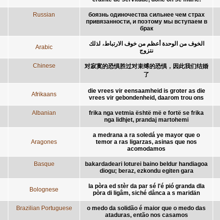
Russian
боязнь одиночества сильнее чем страх
привязанности, и поэтому мы вступаем в
брак
الخوف من الوحدة أعظم من خوف الارتباط، لذلك
Arabic
نتزوج
Chinese
对寂寞的恐惧胜过对束缚的恐惧，因此我们结婚
了
die vrees vir eensaamheid is groter as die
Afrikaans
vrees vir gebondenheid, daarom trou ons
Albanian
frika nga vetmia është më e fortë se frika
nga lidhjet, prandaj martohemi
a medrana a ra soledá ye mayor que o
Aragones
temor a ras ligarzas, asinas que nos
acomodamos
Basque
bakardadeari loturei baino beldur handiagoa
diogu; beraz, ezkondu egiten gara
la pòra ed stèr da par sé l'é pió granda dla
Bolognese
pòra di ligâm, siché dånca a s maridän
Brazilian Portuguese
o medo da solidão é maior que o medo das
ataduras, então nos casamos