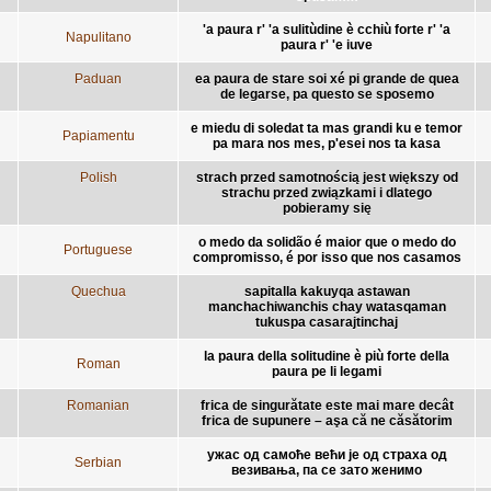
'a paura r' 'a sulitùdine è cchiù forte r' 'a
Napulitano
paura r' 'e iuve
Paduan
ea paura de stare soi xé pi grande de quea
de legarse, pa questo se sposemo
e miedu di soledat ta mas grandi ku e temor
Papiamentu
pa mara nos mes, p'esei nos ta kasa
Polish
strach przed samotnością jest większy od
strachu przed związkami i dlatego
pobieramy się
o medo da solidão é maior que o medo do
Portuguese
compromisso, é por isso que nos casamos
Quechua
sapitalla kakuyqa astawan
manchachiwanchis chay watasqaman
tukuspa casarajtinchaj
la paura della solitudine è più forte della
Roman
paura pe li legami
Romanian
frica de singurătate este mai mare decât
frica de supunere – aşa că ne căsătorim
ужас од самоће већи је од страха од
Serbian
везивања, па се зато женимо