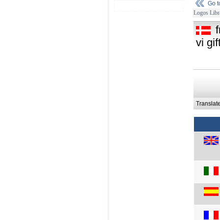
Go 
Logos Libr
vi gif
Translat