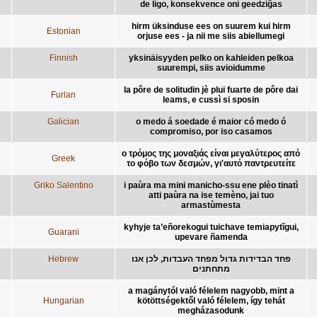
de ligo, konsekvence oni geedziĝas
hirm üksinduse ees on suurem kui hirm
Estonian
orjuse ees - ja nii me siis abiellumegi
Finnish
yksinäisyyden pelko on kahleiden pelkoa
suurempi, siis avioidumme
la pôre de solitudin jè plui fuarte de pôre dai
Furlan
leams, e cussì si sposin
Galician
o medo á soedade é maior có medo ó
compromiso, por iso casamos
ο τρόμος της μοναξιάς είναι μεγαλύτερος από
Greek
το φόβο των δεσμών, γι'αυτό παντρευτείτε
Griko Salentino
i paùra ma mini manicho-ssu ene plèo tinatì
atti paùra na ise temèno, jai tuo
armastùmesta
kyhyje ta’eñorekogui tuichave temiapytĩgui,
Guarani
upevare ñamenda
Hebrew
פחד הבדידות גדול מפחד העבדות, לכן אנו
מתחתנים
a magánytól való félelem nagyobb, mint a
Hungarian
kötöttségektől való félelem, így tehát
megházasodunk