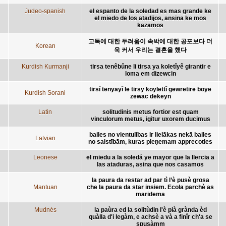
Judeo-spanish
el espanto de la soledad es mas grande ke
el miedo de los atadijos, ansina ke mos
kazamos
고독에 대한 두려움이 속박에 대한 공포보다 더
Korean
욱 커서 우리는 결혼을 했다
Kurdish Kurmanji
tirsa tenêbûne li tirsa ya koletîyê girantir e
loma em dizewcin
tirsî tenyayî le tirsy koylettî gewretire boye
Kurdish Sorani
zewac dekeyn
Latin
solitudinis metus fortior est quam
vinculorum metus, igitur uxorem ducimus
bailes no vientulības ir lielākas nekā bailes
Latvian
no saistībām, kuras pieņemam apprecoties
Leonese
el miedu a la soledá ye mayor que la llercia a
las ataduras, asina que nos casamos
la paura da restar ad par tì l’è pusè grosa
Mantuan
che la paura da star insiem. Ecola parchè as
maridema
Mudnés
la paùra ed la solitùdin l'è pià grànda èd
quàlla d'i legàm, e achsè a và a finîr ch'a se
spusàmm