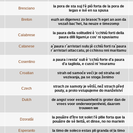
la pora de sta suj l'è piò forta de la pora de
Bresciano
legas e isé en sa spusa
Breton
euzh an digenvez zo brasoc'h eget an aon da
vezañ bac'het, ha neuze e timezomp
la paura della solitudini è 'cchhiù forti della
Calabrese
paura dilli ligami,e cos' ni spusiamu
Catanese
a´paura r´arristari sulu jè cchiù forti ra´paura
r´arristari attaccatu, pi cchissu nni maritamu
a paura i resta' suli è 'cchiù forte d'a paura
Cosentino
d'a tagliola, e cussì ni 'nsuramu
Croatian
strah od samoće veći je od straha od
vezivanja, pa se stoga ženimo
strach ze samoty je větší, než strach před
Czech
pouty, a proto vstupujeme do manželství
Dutch
de angst voor eenzaamheid is groter dan de
vrees voor onderworpenheid, daarom
trouwen we
la pouâire d'ître tot solet l'è pllie forta que la
Dzoratâi
pouâire de sè liettâ, et dinse, no no mariein
Esperanto
la timo de soleco estas pli granda ol la timo