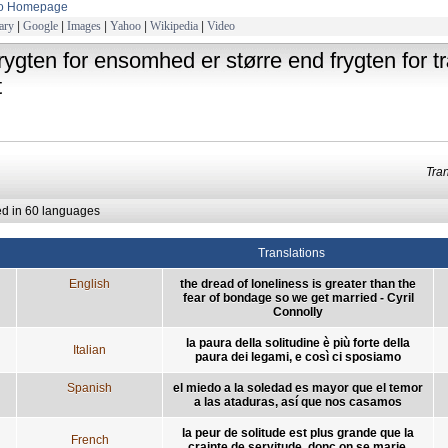
to Homepage
ary
|
Google
|
Images
|
Yahoo
|
Wikipedia
|
Video
frygten for ensomhed er større end frygten for t
t
Tra
ed in 60 languages
Translations
English
the dread of loneliness is greater than the
fear of bondage so we get married - Cyril
Connolly
la paura della solitudine è più forte della
Italian
paura dei legami, e così ci sposiamo
Spanish
el miedo a la soledad es mayor que el temor
a las ataduras, así que nos casamos
la peur de solitude est plus grande que la
French
crainte de servitude, donc on se marie.