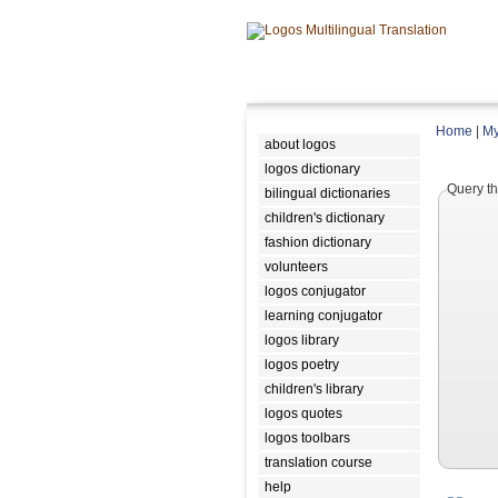
Home
|
My
about logos
logos dictionary
Query th
bilingual dictionaries
children's dictionary
fashion dictionary
volunteers
logos conjugator
learning conjugator
logos library
logos poetry
children's library
logos quotes
logos toolbars
translation course
help