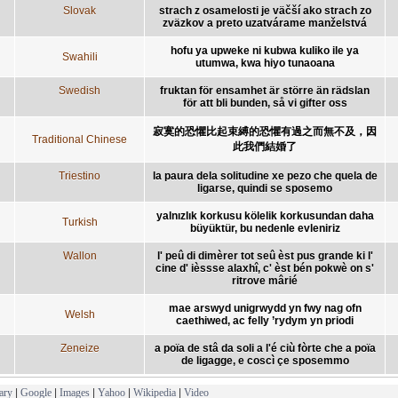
Slovak
strach z osamelosti je väčší ako strach zo
zväzkov a preto uzatvárame manželstvá
hofu ya upweke ni kubwa kuliko ile ya
Swahili
utumwa, kwa hiyo tunaoana
Swedish
fruktan för ensamhet är större än rädslan
för att bli bunden, så vi gifter oss
寂寞的恐懼比起束縛的恐懼有過之而無不及，因
Traditional Chinese
此我們結婚了
Triestino
la paura dela solitudine xe pezo che quela de
ligarse, quindi se sposemo
yalnızlık korkusu kölelik korkusundan daha
Turkish
büyüktür, bu nedenle evleniriz
Wallon
l' peû di dimèrer tot seû èst pus grande ki l'
cine d' ièssse alaxhî, c' èst bén pokwè on s'
ritrove mârié
mae arswyd unigrwydd yn fwy nag ofn
Welsh
caethiwed, ac felly ’rydym yn priodi
Zeneize
a poïa de stâ da soli a l'é ciù fòrte che a poïa
de ligagge, e coscì çe sposemmo
ary
|
Google
|
Images
|
Yahoo
|
Wikipedia
|
Video