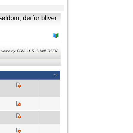
rældom, derfor bliver
nslated by: POVL H. RIIS-KNUDSEN
59