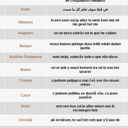
не следовало говорить
Arabic
في قبلة سوف تعلم كل ما صمت
in een soen sal jy alles te wete kom wat ek
Afrikaans
nie gesê het nie
Aragones
en un beso sabrás tot lo que he callato
musu batean jakingo duzu isilik eduki dudan
Basque
guztia
Brazilian Portuguese
num beijo, saberás tudo o que não disse
en ur pok e ouezi kement tra na'm eus ket
Breton
lavaret
Croatian
u jednom poljupcu znat ćeš sve što nisam
rekao
v jednom polibku se dozvíš vše, co jsem
Czech
zamlčel
Dutch
met een kus zul je alles weten wat ik
verzwegen heb
Dzoratâi
pè on béson, te sarî tot cein que y'é pas de