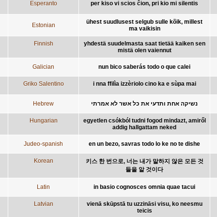
Esperanto
per kiso vi scios ĉion, pri kio mi silentis
ühest suudlusest selgub sulle kõik, millest
Estonian
ma vaikisin
Finnish
yhdestä suudelmasta saat tietää kaiken sen
mistä olen vaiennut
Galician
nun bico saberás todo o que calei
Griko Salentino
i nna ffilìa izzèriolo cino ka e sùpa mai
Hebrew
נשיקה אחת ותדעי את כל אשר לא אמרתי
Hungarian
egyetlen csókból tudni fogod mindazt, amiről
addig hallgattam neked
Judeo-spanish
en un bezo, savras todo lo ke no te dishe
Korean
키스 한 번으로, 너는 내가 말하지 않은 모든 것
들을 알 것이다
Latin
in basio cognosces omnia quae tacui
Latvian
vienā skūpstā tu uzzināsi visu, ko neesmu
teicis