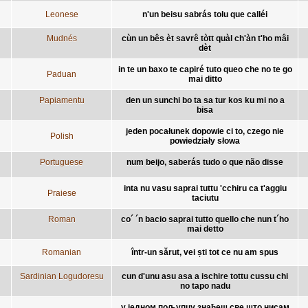
Leonese
n'un beisu sabrás tolu que calléi
Mudnés
cùn un bês èt savrê tòtt quàl ch'àn t'ho mâi
dèt
in te un baxo te capiré tuto queo che no te go
Paduan
mai ditto
Papiamentu
den un sunchi bo ta sa tur kos ku mi no a
bisa
jeden pocałunek dopowie ci to, czego nie
Polish
powiedziały słowa
Portuguese
num beijo, saberás tudo o que não disse
inta nu vasu saprai tuttu 'cchiru ca t'aggiu
Praiese
taciutu
Roman
co´ ´n bacio saprai tutto quello che nun t´ho
mai detto
Romanian
într-un sărut, vei ști tot ce nu am spus
Sardinian Logudoresu
cun d'unu asu asa a ischire tottu cussu chi
no tapo nadu
у једном пољупцу знаћеш све што нисам