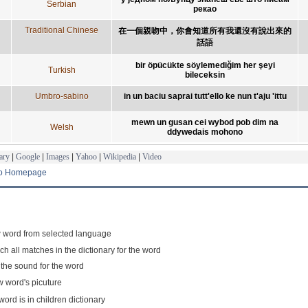
Serbian
рекао
Traditional Chinese
在一個親吻中，你會知道所有我還沒有說出來的
話語
bir öpücükte söylemediğim her şeyi
Turkish
bileceksin
Umbro-sabino
in un baciu saprai tutt'ello ke nun t'aju 'ittu
mewn un gusan cei wybod pob dim na
Welsh
ddywedais mohono
ary
|
Google
|
Images
|
Yahoo
|
Wikipedia
|
Video
to Homepage
 word from selected language
ch all matches in the dictionary for the word
 the sound for the word
 word's picuture
word is in children dictionary