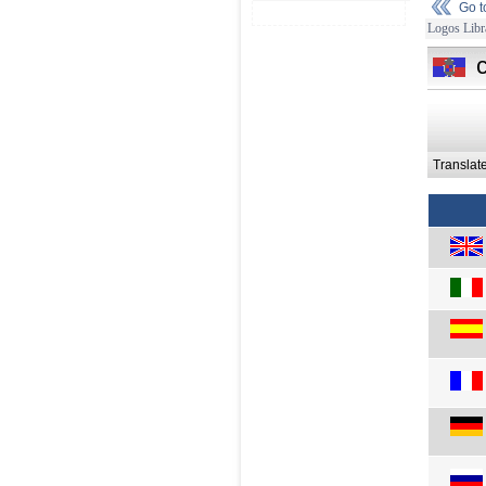
Go 
Logos Libr
Translat