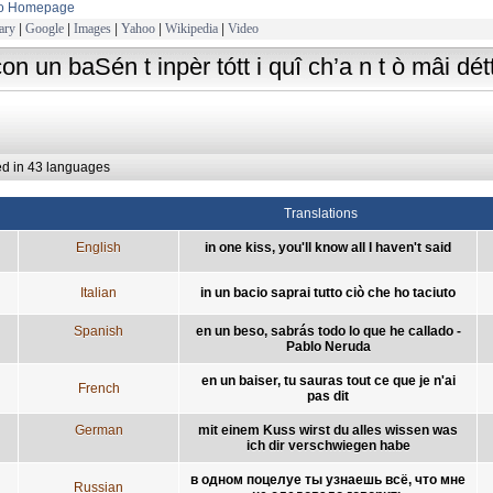
to Homepage
ary
|
Google
|
Images
|
Yahoo
|
Wikipedia
|
Video
con un baSén t inpèr tótt i quî ch’a n t ò mâi dét
ed in 43 languages
Translations
English
in one kiss, you'll know all I haven't said
Italian
in un bacio saprai tutto ciò che ho taciuto
Spanish
en un beso, sabrás todo lo que he callado -
Pablo Neruda
en un baiser, tu sauras tout ce que je n'ai
French
pas dit
German
mit einem Kuss wirst du alles wissen was
ich dir verschwiegen habe
в одном поцелуе ты узнаешь всё, что мне
Russian