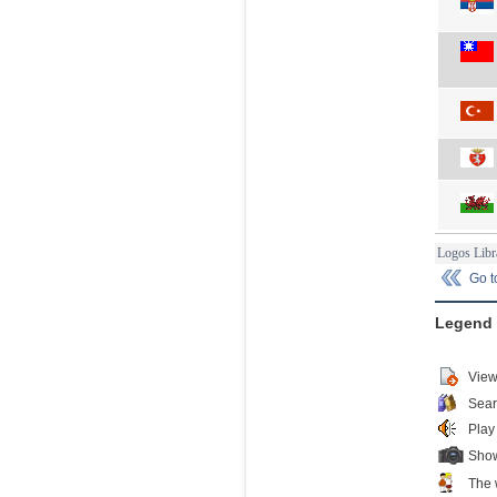
Logos Libr
Go 
Legend
View
Sear
Play
Show
The 