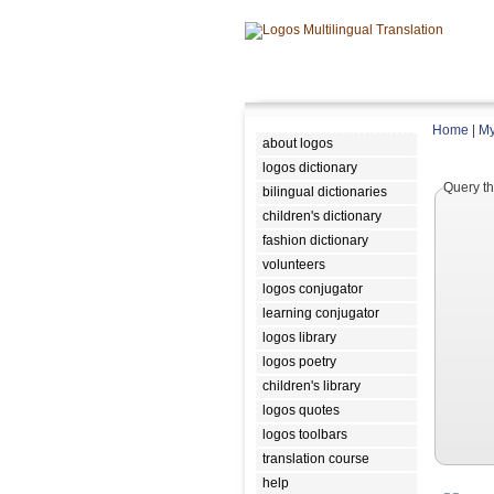
Home
|
My
about logos
logos dictionary
Query th
bilingual dictionaries
children's dictionary
fashion dictionary
volunteers
logos conjugator
learning conjugator
logos library
logos poetry
children's library
logos quotes
logos toolbars
translation course
help