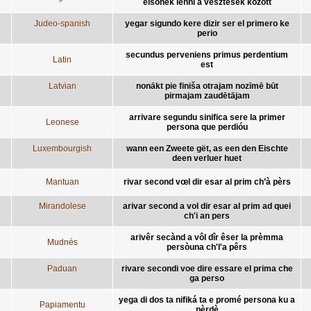
elsőnek lenni a vesztesek között
Judeo-spanish
yegar sigundo kere dizir ser el primero ke
perio
secundus perveniens primus perdentium
Latin
est
Latvian
nonākt pie finiša otrajam nozīmē būt
pirmajam zaudētājam
arrivare segundu sinifica sere la primer
Leonese
persona que perdióu
Luxembourgish
wann een Zweete gët, as een den Eischte
deen verluer huet
Mantuan
rivar second vœl dir esar al prim ch’à pèrs
Mirandolese
arivar second a vol dir esar al prim ad quei
ch'i an pers
arivêr secànd a vôl dîr êser la prèmma
Mudnés
persòuna ch'l'a pêrs
Paduan
rivare secondi voe dire essare el prima che
ga perso
yega di dos ta nifiká ta e promé persona ku a
Papiamentu
pèrdè