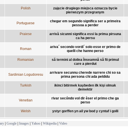
Polish
zajęcie drugiego miejsca oznacza bycie
pierwszym przegranym
chegar em segundo significa ser a primeira
Portuguese
pessoa a perder
Praiese
arrivà sicunni significa essi la prima pirsuna
ca ha persu
ariva´ secondo vordi´ solo esse er primo de
Roman
quelli che hanno perso
Romanian
să termini al doilea înseamnă să fii primul
care a pierdut
arrivare secunnu cherede narrere chi so sa
Sardinian Logudoresu
prima persona chi ada peldidu
Turkish
ikinci bitirmek kaybeden ilk kişi olmak
demektir
rivar secóndo vol dir èser el primo che ga
Venetian
perso
Welsh
ystyr gorffen yn ail yw bod y cyntaf i golli
ary
|
Google
|
Images
|
Yahoo
|
Wikipedia
|
Video