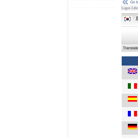
Go 
Logos Libr
Translat