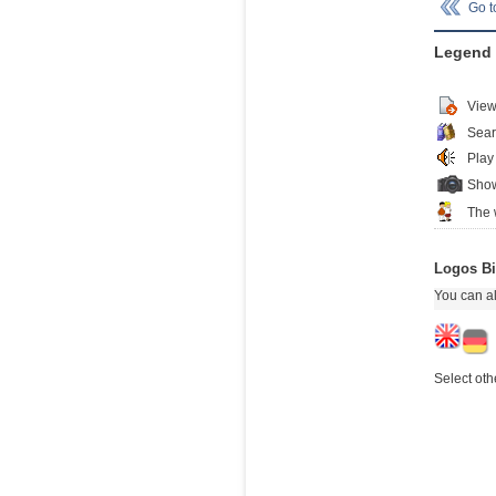
Go 
Legend
View
Sear
Play
Show
The 
Logos Bi
You can al
Select oth