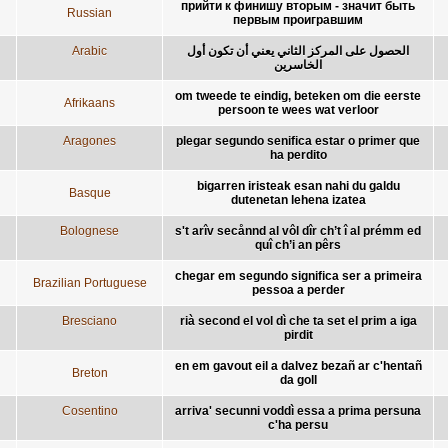
прийти к финишу вторым - значит быть
Russian
первым проигравшим
Arabic
الحصول على المركز الثاني يعني أن تكون أول
الخاسرين
om tweede te eindig, beteken om die eerste
Afrikaans
persoon te wees wat verloor
Aragones
plegar segundo senifica estar o primer que
ha perdito
bigarren iristeak esan nahi du galdu
Basque
dutenetan lehena izatea
Bolognese
s't arîv secånnd al vôl dîr ch’t î al prémm ed
quî ch’i an pêrs
chegar em segundo significa ser a primeira
Brazilian Portuguese
pessoa a perder
Bresciano
rià second el vol dì che ta set el prim a iga
pirdit
en em gavout eil a dalvez bezañ ar c'hentañ
Breton
da goll
Cosentino
arriva' secunni voddì essa a prima persuna
c'ha persu