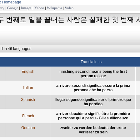
to Homepage
ary
|
Google
|
Images
|
Yahoo
|
Wikipedia
|
Video
두 번째로 일을 끝내는 사람은 실패한 첫 번째
ed in 46 languages
Translations
English
finishing second means being the first
person to lose
arrivare secondi significa essere la prima
Italian
persona che ha perso
Spanish
llegar segundo significa ser el primero que
ha perdido
arriver deuxième signifie être la première
French
personne qui a perdu - Gilles Villeneuve
German
zweiter zu werden bedeutet der erste
Verlierer zu sein