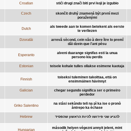
Croatian
stići drugi znači biti prvi koji je izgubio
Czech
skončit druhý znamená být první mezi
poraženými
als tweede aan te komen betekent als eerste
Dutch
te verliezen
Dzoratâi
arrevâ sècond, cein vâo à dere ître lo premî
dâi dzein que l'ant pèsu
alveni duarange signifas esti la unua
Esperanto
persono kiu perdis
Estonian
teisele kohale tulles ollakse esimene kaotaja
toiseksi tuleminen takoittaa, että on
Finnish
ensimmäinen hävinnyt
Galician
chegar segundo significa ser o primeiro
perdedor
na stàsi sekùndo teli na pì ka ise o pronò
Griko Salentino
àntrepo ka èchase
Hebrew
להגיע שני פירושו להיות הראשון שהפסיד
második helyen végezni annyit jelent, mint
Hungarian