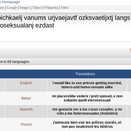
to Homepage
ary
|
Google
|
Images
|
Yahoo
|
Wikipedia
|
Video
pichkaelj vanums urjvaejavtf ozksvaetijxtj langs
roseksualanj ezdast
ed in 69 languages
Translations
English
I would like to see priests getting married,
hetero-and homo-sexuals alike
mi piacerebbe vedere i preti sposati, e non
Italian
soltanto quelli eterosessuali
Spanish
me gustaría ver a los curas casados, y no
sólo a los heterosexuales (Anónimo)
j'aimerais bien voir les prêtres mariés, et
French
non pas seulement les hétéros