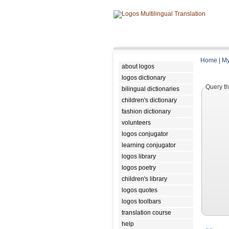
Home
|
My
about logos
logos dictionary
Query th
bilingual dictionaries
children's dictionary
fashion dictionary
volunteers
logos conjugator
learning conjugator
logos library
logos poetry
children's library
logos quotes
logos toolbars
translation course
help