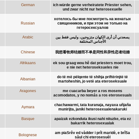
German
ich würde gerne verheiratete Priester sehen,
und zwar nicht nur heterosexuelle
хотелось бы мне посмотреть на женатых
Russian
священников, и при этом не только на
гетеросексуалов
Arabic
يسعدني أن أرى الكهان متزوجين، وليس فقط بين
الأجناس المختلفة
Chinese
我想看牧师结婚而不单是同性和异性恋者结婚
Afrikaans
ek sou graag wou hê dat priesters moet trou,
e nie net heteroseksueles nie
do të më pëlqente të shihja priftërinjtë të
Albanian
martoheshin, jo vetë ata eteroseksuale
Aragones
me cuacarba beyer a ros mosens
acomodatos, y no nomás a ros eterosesuals
chachawarmi, tata kuranaja, nayaxa uñjaña
Aymara
munirijta, janiki heterosexualenakaruki
Basque
apaizak ezkonduta ikusi nahi nituzke, eta ez
bakarrik heterosexualak
am piaSrêv ed vàdder i prît maridè, e brîSa
Bolognese
såul chi eterosesuèl