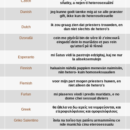
Czech
sňatky, a nejen ti heterosexuální
Danish
jeg kunne godt tænke mig at se alle præster
gift, ikke kun de heteroseksuelle
ik zou graag zien dat priesters trouwden, en
Dutch
dan niet slechts de hetero's
Dzoratâi
cein me plyérâi bin de vère lè z'eincourâ
eingadzî dein lo mariâdzo et pas rein
qu'atterî pè lè fènnè
mi ŝatus vidi la pastrojn edzigitaj, kaj ne nur
Esperanto
la aliseksemulojn
Finnish
haluaisin nähdä pappien menevän naimisiin,
niin hetero- kuin homoseksuaalien
voor mijn part mogen priesters huwen, en
Flemish
niet alleen de hetero's
Furlan
mi plaseres viodi i predis maridats, e no
dome chei sessual diviers
θα ήθελα να δω ιερείς να νυμφεύονται, και
Greek
ετεροφυλόφιλους και ομοφυλόφιλους
Griko Salentino
ìtela na torìso tus patèru armammènu ce
nde manichà cinu eterosessualu