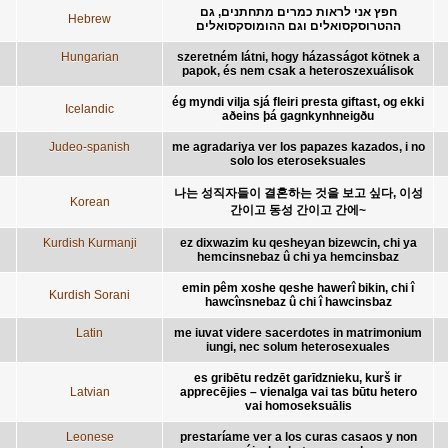
חפץ אני לראות כמרים מתחתנים, גם
Hebrew
ההטרוסקסואלים וגם ההומוסקסואלים
Hungarian
szeretném látni, hogy házasságot kötnek a
papok, és nem csak a heteroszexuálisok
ég myndi vilja sjá fleiri presta giftast, og ekki
Icelandic
aðeins þá gagnkynhneigðu
Judeo-spanish
me agradariya ver los papazes kazados, i no
solo los eteroseksuales
나는 성직자들이 결혼하는 것을 보고 싶다, 이성
Korean
간이고 동성 간이고 간에~
Kurdish Kurmanji
ez dixwazim ku qesheyan bizewcin, chi ya
hemcinsnebaz û chi ya hemcinsbaz
emin pêm xoshe qeshe hawerî bikin, chi î
Kurdish Sorani
hawcînsnebaz û chi î hawcinsbaz
Latin
me iuvat videre sacerdotes in matrimonium
iungi, nec solum heterosexuales
es gribētu redzēt garīdznieku, kurš ir
Latvian
apprecējies – vienalga vai tas būtu hetero
vai homoseksuālis
Leonese
prestaríame ver a los curas casaos y non