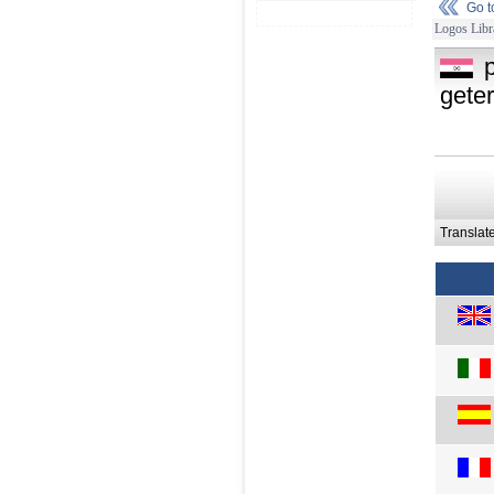
Go 
Logos Libr
gete
Translat