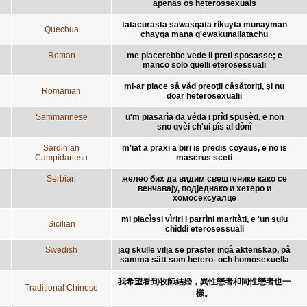
apenas os heterossexuais
tatacurasta sawasqata rikuyta munayman
Quechua
chayqa mana q'ewakunallatachu
Roman
me piacerebbe vede li preti sposasse; e
manco solo quelli eterosessuali
mi-ar place să văd preoţii căsătoriţi, şi nu
Romanian
doar heterosexualii
Sammarinese
u'm piasarìa da véda i prîd spusèd, e non
sno qvèi ch'ui pîs al dònî
Sardinian
m'iat a praxi a biri is predis coyaus, e no is
Campidanesu
mascrus sceti
Serbian
желео бих да видим свештенике како се
венчавају, подједнако и хетеро и
хомосексуалце
mi piacìssi vìriri i parrìni maritàti, e 'un sulu
Sicilian
chiddi eterosessuali
Swedish
jag skulle vilja se präster ingå äktenskap, på
samma sätt som hetero- och homosexuella
我希望看到牧師結婚，異性戀者和同性戀者也一
Traditional Chinese
樣。