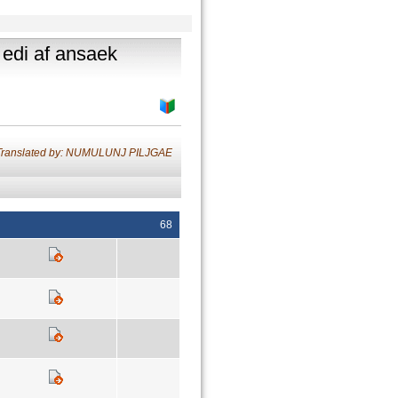
 edi af ansaek
Translated by: NUMULUNJ PILJGAE
68