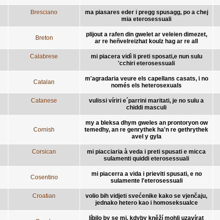
Bresciano
ma piasares eder i pregg spusagg, po a chej
mia eterosessuali
plijout a rafen din gwelet ar veleien dimezet,
Breton
ar re heñvelreizhat koulz hag ar re all
Calabrese
mi piacera vidì li preti sposati,e nun sulu
'cchiri eterosessuali
m'agradaria veure els capellans casats, i no
Catalan
només els heterosexuals
Catanese
vulissi víriri e´parrini maritati, je no sulu a
chiddi masculi
my a bleksa dhym gweles an prontoryon ow
Cornish
temedhy, an re genrythek ha'n re gethrythek
avel y gyla
Corsican
mi piacciaria à veda i preti spusati e micca
sulamenti quiddi eterosessuali
mi piacerra a vida i prieviti spusati, e no
Cosentino
sulamente l'eterosessuali
Croatian
volio bih vidjeti svećenike kako se vjenčaju,
jednako hetero kao i homoseksualce
líbilo by se mi, kdyby kněží mohli uzavírat