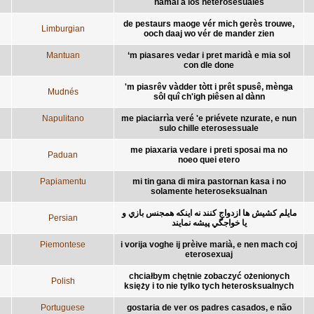
namái a los heterosesuales
de pestaurs maoge vér mich gerès trouwe,
Limburgian
ooch daaj wo vér de mander zien
Mantuan
‘m piasares vedar i pret maridà e mia sol
con dle done
'm piasrêv vàdder tòtt i prêt spusê, mènga
Mudnés
sôl quî ch'igh piêsen al dànn
Napulitano
me piaciarrìa veré 'e priévete nzurate, e nun
sulo chille eterosessuale
me piaxaria vedare i preti sposai ma no
Paduan
noeo quei etero
Papiamentu
mi tin gana di mira pastornan kasa i no
solamente heteroseksualnan
مايلم كشيش ها ازدواج كنند نه اينكه همجنس بازي و
Persian
يا خواجگي پيشه نمايند
Piemontese
i vorija voghe ij prèive marià, e nen mach coj
eterosexuaj
chciałbym chętnie zobaczyć ożenionych
Polish
księży i to nie tylko tych heterosksualnych
Portuguese
gostaria de ver os padres casados, e não