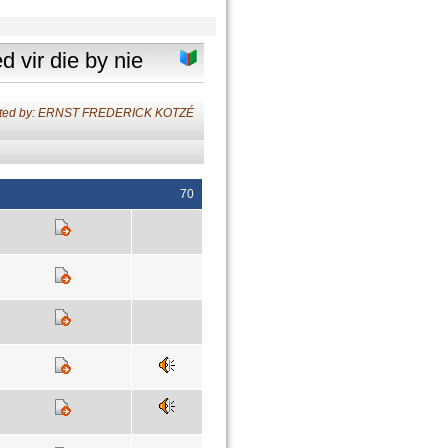
d vir die by nie
ated by: ERNST FREDERICK KOTZÉ
70