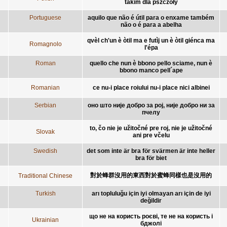
takim dla pszczoły
Portuguese
aquilo que não é útil para o enxame também
não o é para a abelha
qvèl ch'un è òtil ma e futìj un è òtil giénca ma
Romagnolo
l'épa
Roman
quello che nun è bbono pello sciame, nun è
bbono manco pell´ape
Romanian
ce nu-i place roiului nu-i place nici albinei
Serbian
оно што није добро за рој, није добро ни за
пчелу
to, čo nie je užitočné pre roj, nie je užitočné
Slovak
ani pre včelu
Swedish
det som inte är bra för svärmen är inte heller
bra för biet
對於蜂群沒用的東西對於蜜蜂同樣也是沒用的
Traditional Chinese
Turkish
arı topluluğu için iyi olmayan arı için de iyi
değildir
що не на користь роєві, те не на користь і
Ukrainian
бджолі