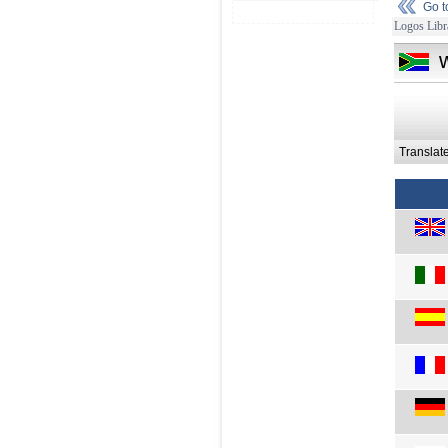
Go 
Logos Libr
Translat