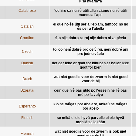
и за пчелата
Calabrese
'cchiru ca nun è utili allu sciame nun è utili
mancu all'ape
el que no és útil per a l'eixam, tampoc no ho
Catalan
és per a l'abella
Croatian
što nije dobro za roj nije dobro ni za pčelu
to, co není dobré pro celý roj, není dobré ani
Czech
pro jednu včelu
Danish
det der ikke er godt for bikuben er heller ikke
godt for bien
wat niet goed is voor de zwerm is niet goed
Dutch
voor de bij
Dzoratâi
cein que n'è pas utilo po l'essein ne l'è pas
mé po l'avelye
kio ne taŭgas por abelaro, ankaŭ ne taŭgas
Esperanto
por abelo
Finnish
se mikä ei ole hyvä parvelle ei ole hyvä
mehiläisellekään
wat niet goed is voor de zwerm is ook niet
Flemish
goed voor de bij