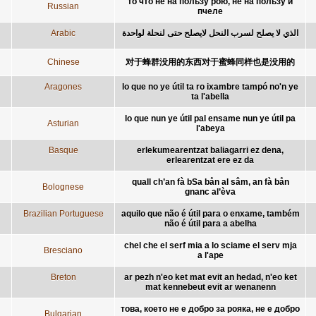
то что не на пользу рою, не на пользу и
Russian
пчеле
Arabic
الذي لا يصلح لسرب النحل لايصلح حتى لنحلة لواحدة
Chinese
对于蜂群没用的东西对于蜜蜂同样也是没用的
Aragones
lo que no ye útil ta ro ixambre tampó no'n ye
ta l'abella
lo que nun ye útil pal ensame nun ye útil pa
Asturian
l'abeya
Basque
erlekumearentzat baliagarri ez dena,
erlearentzat ere ez da
quall ch’an fà bSa bån al sâm, an fà bån
Bolognese
gnanc al’èva
Brazilian Portuguese
aquilo que não é útil para o enxame, também
não é útil para a abelha
chel che el serf mia a lo sciame el serv mja
Bresciano
a l'ape
Breton
ar pezh n'eo ket mat evit an hedad, n'eo ket
mat kennebeut evit ar wenanenn
това, което не е добро за рояка, не е добро
Bulgarian