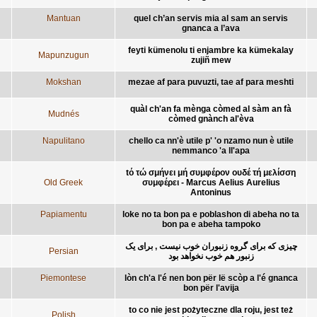
Mantuan
quel ch’an servis mia al sam an servis
gnanca a l’ava
feyti kümenolu ti enjambre ka kümekalay
Mapunzugun
zujiñ mew
Mokshan
mezae af para puvuzti, tae af para meshti
quàl ch'an fa mènga còmed al sàm an fà
Mudnés
còmed gnànch al'èva
Napulitano
chello ca nn'è utile p' 'o nzamo nun è utile
nemmanco 'a ll'apa
tό τώ σμήνει μή συμφέρον ουδέ τή μελίσση
Old Greek
συμφέρει - Marcus Aelius Aurelius
Antoninus
Papiamentu
loke no ta bon pa e poblashon di abeha no ta
bon pa e abeha tampoko
چیزی که برای گروه زنبوران خوب نیست , برای یک
Persian
زنبور هم خوب نخواهد بود
Piemontese
lòn ch'a l'é nen bon për lë scòp a l'é gnanca
bon për l'avija
to co nie jest pożyteczne dla roju, jest też
Polish