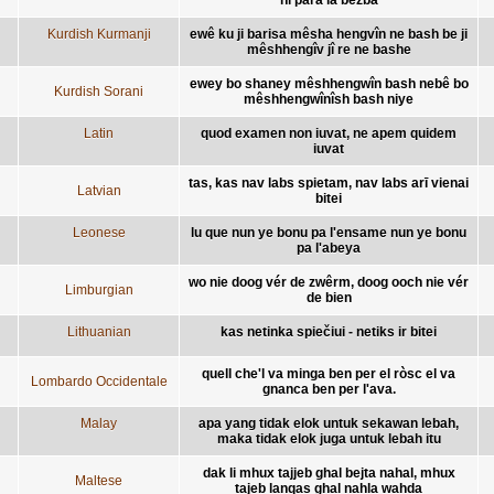
Kurdish Kurmanji
ewê ku ji barisa mêsha hengvîn ne bash be ji
mêshhengîv jî re ne bashe
ewey bo shaney mêshhengwîn bash nebê bo
Kurdish Sorani
mêshhengwînîsh bash niye
Latin
quod examen non iuvat, ne apem quidem
iuvat
tas, kas nav labs spietam, nav labs arī vienai
Latvian
bitei
Leonese
lu que nun ye bonu pa l'ensame nun ye bonu
pa l'abeya
wo nie doog vér de zwêrm, doog ooch nie vér
Limburgian
de bien
Lithuanian
kas netinka spiečiui - netiks ir bitei
quell che'l va minga ben per el ròsc el va
Lombardo Occidentale
gnanca ben per l'ava.
Malay
apa yang tidak elok untuk sekawan lebah,
maka tidak elok juga untuk lebah itu
dak li mhux tajjeb ghal bejta nahal, mhux
Maltese
tajeb lanqas ghal nahla wahda