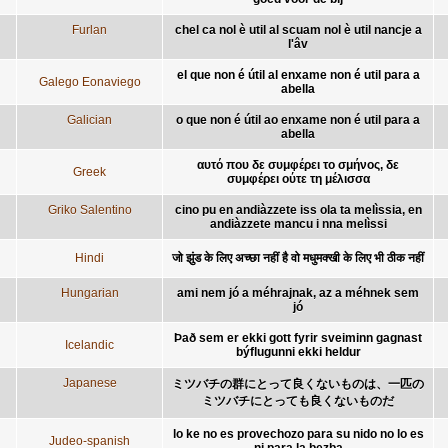
Furlan
chel ca nol è util al scuam nol è util nancje a
l'âv
el que non é útil al enxame non é util para a
Galego Eonaviego
abella
Galician
o que non é útil ao enxame non é util para a
abella
αυτό που δε συμφέρει το σμήνος, δε
Greek
συμφέρει ούτε τη μέλισσα
Griko Salentino
cino pu en andiàzzete iss ola ta melìssia, en
andiàzzete mancu i nna melìssi
Hindi
जो झुंड के लिए अच्छा नहीं है वो मधुमक्खी के लिए भी ठीक नहीं
Hungarian
ami nem jó a méhrajnak, az a méhnek sem
jó
Það sem er ekki gott fyrir sveiminn gagnast
Icelandic
býflugunni ekki heldur
Japanese
ミツバチの群にとって良くないものは、一匹の
ミツバチにとっても良くないものだ
lo ke no es provechozo para su nido no lo es
Judeo-spanish
ni para la bezba