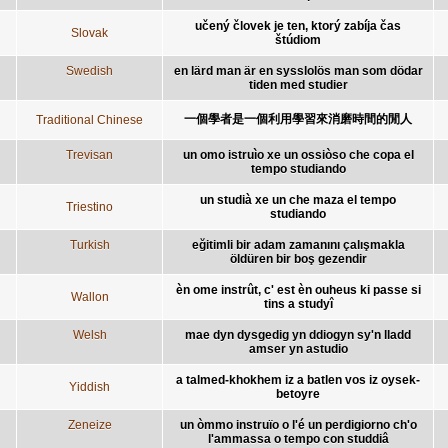
učený človek je ten, ktorý zabíja čas
Slovak
štúdiom
Swedish
en lärd man är en sysslolös man som dödar
tiden med studier
一個學者是一個利用學習來消磨時間的閒人
Traditional Chinese
Trevisan
un omo istruìo xe un ossiòso che copa el
tempo studiando
un studià xe un che maza el tempo
Triestino
studiando
Turkish
eğitimli bir adam zamanını çalışmakla
öldüren bir boş gezendir
èn ome instrût, c' est èn ouheus ki passe si
Wallon
tins a studyî
Welsh
mae dyn dysgedig yn ddiogyn sy'n lladd
amser yn astudio
a talmed-khokhem iz a batlen vos iz oysek-
Yiddish
betoyre
Zeneize
un òmmo instruïo o l'é un perdigiorno ch'o
l'ammassa o tempo con studdiâ