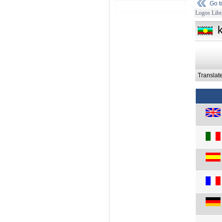
Go 
Logos Libr
Translat