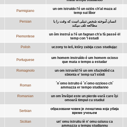
un om istruido l'é un oziös ch'al maza al
Parmigiano
temp sui líbor
Persian
انسان آموخته شخص تنبلی است که وقت را با
مطالعه تلف میکند
un òm instruì a l'é un fagnan ch'a fà passé ël
Piemontese
temp con 'l ëstudi
Polish
uczony to leń, który zabija czas studiując
um homem instruído é um homem ocioso
Portuguese
que mata o tempo a estudar
Romagnolo
un om istruvìd l'è un om sfazindèd ca
sbionta e' temp sa'l stòdi
´n´omo istruito é ´n´omo ozzioso ch´
Roman
ammazza er tempo studianno
Romanian
un om învăţat este un pierde-vară care îşi
omoară timpul cu studiul
образовани човек је ленштина која убија
Serbian
време учењем
Sicilian
un' omu istruitu iè n' omu oziusu ca
ammazza u tempu studiannu