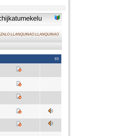
 chijkatumekelu
GONZALO LLANQUINAO LLANQUINAO
65