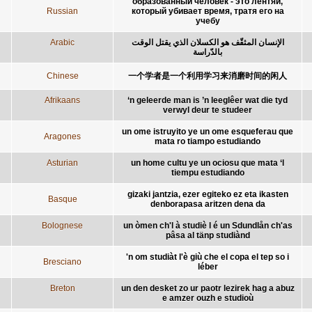
образованный человек - это лентяй,
Russian
который убивает время, тратя его на
учебу
Arabic
الإنسان المثقّف هو الكسلان الذي يقتل الوقت
بالدّراسة
Chinese
一个学者是一个利用学习来消磨时间的闲人
Afrikaans
‘n geleerde man is ’n leeglêer wat die tyd
verwyl deur te studeer
un ome istruyito ye un ome esqueferau que
Aragones
mata ro tiampo estudiando
Asturian
un home cultu ye un ociosu que mata ‘l
tiempu estudiando
gizaki jantzia, ezer egiteko ez eta ikasten
Basque
denborapasa aritzen dena da
Bolognese
un òmen ch'l à studiè l é un Sdundlån ch'as
pâsa al tänp studiànd
'n om studiàt l'è giù che el copa el tep so i
Bresciano
léber
Breton
un den desket zo ur paotr lezirek hag a abuz
e amzer ouzh e studioù