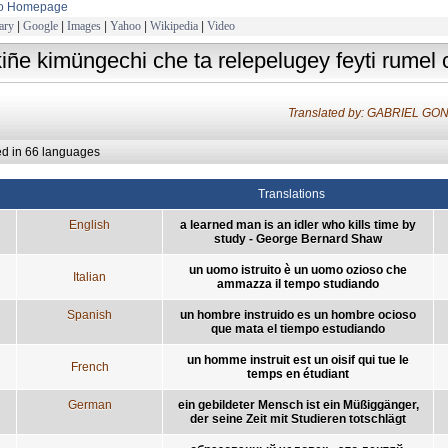
to Homepage
ary
|
Google
|
Images
|
Yahoo
|
Wikipedia
|
Video
kiñe kimüngechi che ta relepelugey feyti rumel
Translated by: GABRIEL 
ed in 66 languages
Translations
English
a learned man is an idler who kills time by
study - George Bernard Shaw
un uomo istruito è un uomo ozioso che
Italian
ammazza il tempo studiando
Spanish
un hombre instruido es un hombre ocioso
que mata el tiempo estudiando
un homme instruit est un oisif qui tue le
French
temps en étudiant
German
ein gebildeter Mensch ist ein Müßiggänger,
der seine Zeit mit Studieren totschlägt