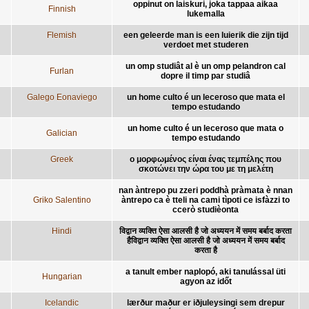
oppinut on laiskuri, joka tappaa aikaa
Finnish
lukemalla
Flemish
een geleerde man is een luierik die zijn tijd
verdoet met studeren
un omp studiât al è un omp pelandron cal
Furlan
dopre il timp par studiâ
Galego Eonaviego
un home culto é un leceroso que mata el
tempo estudando
un home culto é un leceroso que mata o
Galician
tempo estudando
Greek
ο μορφωμένος είναι ένας τεμπέλης που
σκοτώνει την ώρα του με τη μελέτη
nan àntrepo pu zzeri poddhà pràmata è nnan
Griko Salentino
àntrepo ca è tteli na cami tìpoti ce isfàzzi to
ccerò studièonta
Hindi
विद्वान व्यक्ति ऐसा आलसी है जो अध्ययन में समय बर्बाद करता
हैविद्वान व्यक्ति ऐसा आलसी है जो अध्ययन में समय बर्बाद
करता है
a tanult ember naplopó, aki tanulással üti
Hungarian
agyon az időt
Icelandic
lærður maður er iðjuleysingi sem drepur