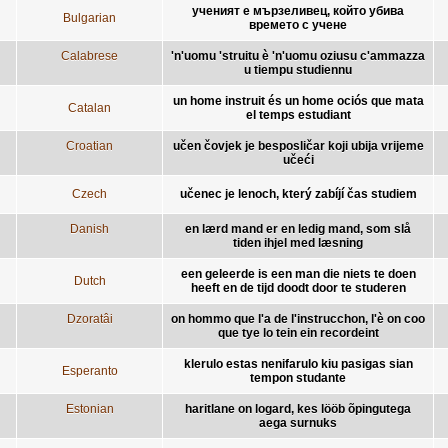
ученият е мързеливец, който убива
Bulgarian
времето с учене
Calabrese
'n'uomu 'struitu è 'n'uomu oziusu c'ammazza
u tiempu studiennu
un home instruit és un home ociós que mata
Catalan
el temps estudiant
Croatian
učen čovjek je besposličar koji ubija vrijeme
učeći
Czech
učenec je lenoch, který zabíjí čas studiem
Danish
en lærd mand er en ledig mand, som slå
tiden ihjel med læsning
een geleerde is een man die niets te doen
Dutch
heeft en de tijd doodt door te studeren
Dzoratâi
on hommo que l'a de l'instrucchon, l'è on coo
que tye lo tein ein recordeint
klerulo estas nenifarulo kiu pasigas sian
Esperanto
tempon studante
Estonian
haritlane on logard, kes lööb õpingutega
aega surnuks