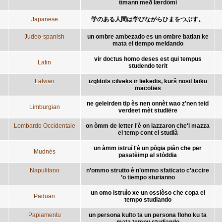
tímann með lærdómi
Japanese
学のある人間は学びながらひまをつぶす。
Judeo-spanish
un ombre ambezado es un ombre batlan ke
mata el tiempo meldando
vir doctus homo deses est qui tempus
Latin
studendo terit
Latvian
izglītots cilvēks ir liekēdis, kurš nosit laiku
mācoties
ne geleirden tip ès nen onnèt wao z'nen teid
Limburgian
verdeet mèt studiëre
Lombardo Occidentale
on òmm de letter l'è on lazzaron che'l mazza
el temp cont el studià
un àmm istruî l'è un pôgia piân che per
Mudnés
pasatèimp al stòddia
Napulitano
n’ommo strutto è n’ommo sfaticato c’accire
’o tiempo sturianno
un omo istruìo xe un ossiòso che copa el
Paduan
tempo studiando
Papiamentu
un persona kulto ta un persona floho ku ta
mata tempu studiando