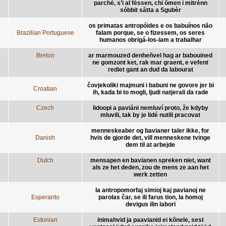
parché, s’i al féssen, chi ômen i mitrénn
sóbbit såtta a Sgubèr
os primatas antropóides e os babuínos não
Brazilian Portuguese
falam porque, se o fizessem, os seres
humanos obrigá-los-iam a trabalhar
Breton
ar marmouzed denheñvel hag ar babouined
ne gomzont ket, rak mar graent, e vefent
rediet gant an dud da labourat
čovjekoliki majmuni i babuni ne govore jer bi
Croatian
ih, kada bi to mogli, ljudi natjerali da rade
Czech
lidoopi a paviáni nemluví proto, že kdyby
mluvili, tak by je lidé nutili pracovat
menneskeaber og bavianer taler ikke, for
Danish
hvis de gjorde det, vill menneskene tvinge
dem til at arbejde
Dutch
mensapen en bavianen spreken niet, want
als ze het deden, zou de mens ze aan het
werk zetten
la antropomorfaj simioj kaj pavianoj ne
Esperanto
parolas ĉar, se ili farus tion, la homoj
devigus ilin labori
Estonian
inimahvid ja paavianid ei kõnele, sest