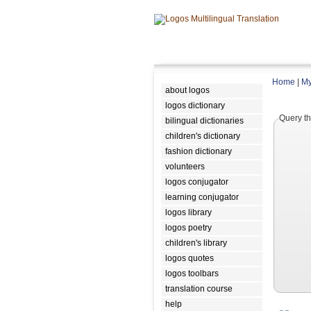
Home
|
My
about logos
logos dictionary
Query th
bilingual dictionaries
children's dictionary
fashion dictionary
volunteers
logos conjugator
learning conjugator
logos library
logos poetry
children's library
logos quotes
logos toolbars
translation course
help