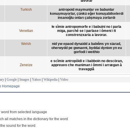
lavorar
Turkish
antropoid maymunlar ve babunlar
konuşmuyorlar, çünkü eğer konuşabilselerdi
insanoğlu onları çalışmaya zorlardı
łe sìmie antropomorfe e i babuini no i parla
Venetian
miga, parché se i parlase i òmeni i łi
constrenzxaria a lavorar.
Welsh
nid yw epaod dynaidd a babŵns yn siarad,
oherwydd pe gwnaent, byddai dynion yn eu
gorfodi i weithio
e scìmie antropòidi e i babboin no descöran,
Zeneize
appreuvo che maniman i òmmi i arrægan à
travaggiâ
ary
|
Google
|
Images
|
Yahoo
|
Wikipedia
|
Video
to Homepage
 word from selected language
ch all matches in the dictionary for the word
 the sound for the word