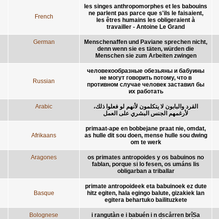
les singes anthropomorphes et les babouins
ne parlent pas parce que s'ils le faisaient,
French
les êtres humains les obligeraient à
travailler - Antoine Le Grand
German
Menschenaffen und Paviane sprechen nicht,
denn wenn sie es täten, würden die
Menschen sie zum Arbeiten zwingen
человекообразные обезьяны и бабуины
не могут говорить потому, что в
Russian
противном случае человек заставил бы
их работать
Arabic
القرد والبابون لا يتكلمون لأنهم لو فعلوا ذلك،
لأرغمهم الجنس البشري على العمل
primaat-ape en bobbejane praat nie, omdat,
Afrikaans
as hulle dit sou doen, mense hulle sou dwing
om te werk
Aragones
os primates antropoides y os babuinos no
fablan, porque si lo fesen, os umáns lis
obligarban a triballar
primate antropoideek eta babuinoek ez dute
Basque
hitz egiten, hala egingo balute, gizakiek lan
egitera behartuko bailituzkete
Bolognese
i rangutàn e i babuén i n dscårren brîSa