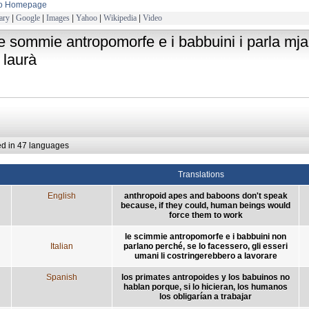
to Homepage
ary
|
Google
|
Images
|
Yahoo
|
Wikipedia
|
Video
le sommie antropomorfe e i babbuini i parla mja: 
 laurà
ed in 47 languages
Translations
English
anthropoid apes and baboons don't speak
because, if they could, human beings would
force them to work
le scimmie antropomorfe e i babbuini non
Italian
parlano perché, se lo facessero, gli esseri
umani li costringerebbero a lavorare
Spanish
los primates antropoides y los babuinos no
hablan porque, si lo hicieran, los humanos
los obligarían a trabajar