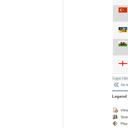
Logos Libr
Go 
Legend
View
Sear
Play