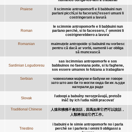
Praiese
li scimmie antropomorfi e li babbuini nun
parlani picchì,si lu facerani,l'esseri umani li
costringerani a lavurà
le scimmie antropomorfe e li babbuini nun
Roman
parlano perchè, si lo facessero, l´ ommini li
costrignerebbero a lavora´
Romanian
maimuțele antropoide și babuinii nu vorbesc
pentru că dacă ar vorbi, oamenii i-ar obliga
să muncească
sas iscimmias antropomorfe e sos
Sardinian Logudoresu
babbuinos no faennana poite, si lu faghene,
sos essere umanos lo folzana a trabagliare
Serbian
човеколики мајмуни и бабуни не говоре
зато што ако би то могли онда би их људи
натерали да раде
ľudoopi a babuíny nerozprávajú, pretože
Slovak
ináč by ich ľudia nútili pracovať
Traditional Chinese
人猿和狒狒不會說話，因爲如果它們可以說話，
人類將強迫它們工作。
i babuini e le simie antropomorfe no i parla
Triestino
perchè se i parleria i omini li obligassi a