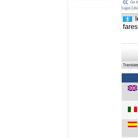
Go 
Logos Libr
fares
Translat