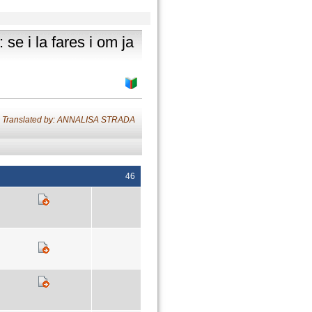
se i la fares i om ja
Translated by: ANNALISA STRADA
46