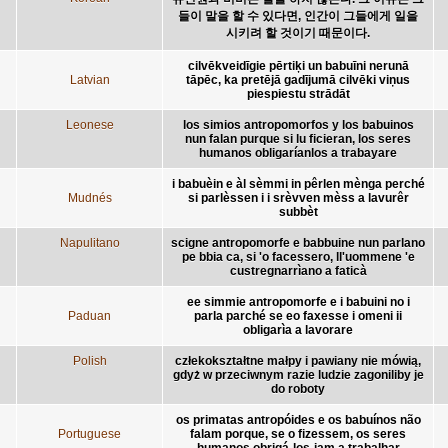
들이 말을 할 수 있다면, 인간이 그들에게 일을
시키려 할 것이기 때문이다.
cilvēkveidīgie pērtiķi un babuīni nerunā
Latvian
tāpēc, ka pretējā gadījumā cilvēki viņus
piespiestu strādāt
Leonese
los simios antropomorfos y los babuinos
nun falan purque si lu ficieran, los seres
humanos obligaríanlos a trabayare
i babuèin e àl sèmmi in pêrlen mènga perché
Mudnés
si parlèssen i i srèvven mèss a lavurêr
subbèt
Napulitano
scigne antropomorfe e babbuine nun parlano
pe bbia ca, si 'o facessero, ll'uommene 'e
custregnarrìano a faticà
ee simmie antropomorfe e i babuini no i
Paduan
parla parché se eo faxesse i omeni ii
obligarìa a lavorare
Polish
człekokształtne małpy i pawiany nie mówią,
gdyż w przeciwnym razie ludzie zagoniliby je
do roboty
os primatas antropóides e os babuínos não
Portuguese
falam porque, se o fizessem, os seres
humanos obrigá-los-iam a trabalhar