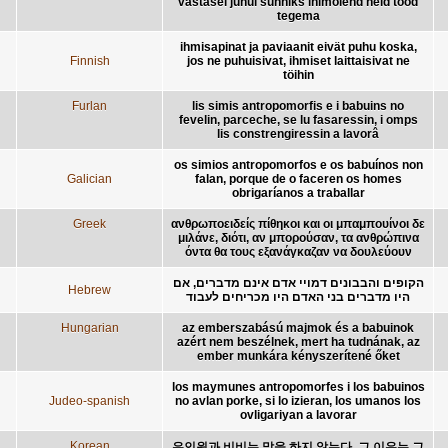
vastasel juhul sunniks inimolend neid tööd
tegema
ihmisapinat ja paviaanit eivät puhu koska,
Finnish
jos ne puhuisivat, ihmiset laittaisivat ne
töihin
Furlan
lis simis antropomorfis e i babuins no
fevelin, parceche, se lu fasaressin, i omps
lis constrengiressin a lavorâ
os simios antropomorfos e os babuínos non
Galician
falan, porque de o faceren os homes
obrigaríanos a traballar
Greek
ανθρωποειδείς πίθηκοι και οι μπαμπουίνοι δε
μιλάνε, διότι, αν μπορούσαν, τα ανθρώπινα
όντα θα τους εξανάγκαζαν να δουλεύουν
הקופים והבבונים דמויי אדם אינם מדברים, אם
Hebrew
היו מדברים בני האדם היו מכריחים לעבוד
Hungarian
az emberszabású majmok és a babuinok
azért nem beszélnek, mert ha tudnának, az
ember munkára kényszerítené őket
los maymunes antropomorfes i los babuinos
Judeo-spanish
no avlan porke, si lo izieran, los umanos los
ovligariyan a lavorar
Korean
유인원과 비비는 말을 하지 않는다. 그 이유는 그