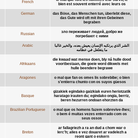
French
bien est souvent enterré avec leurs os
German
das Böse, das Menschen tun, überlebt diese,
das Gute wird oft mit ihren Gebeinen
begraben
зло переживает людей, добро же
Russian
погребают с ними
Arabic
الشر الذي يرتكبه الإنسان يعيش بعده، والخير غالبا
ما يتغلغل في عظامه
die kwaad wat mense doen, bly ná hulle dood
Afrikaans
voortbestaan, die goeie word dikwels met
hulle beendere begrawe
Aragones
o mal que fan os omes lis sobrebibe; o bien
s'entierra chunto con os suyos güesos
gizakiek egindako gaizkiak euren heriotzatik
Basque
haratago irauten du; egindako ongia, berriz,
beren hezurren ondoan ehorzten da
Brazilian Portuguese
o mal que os homens fazem sobrevive-lhes;
o bem é muitas vezes enterrado com os
seus ossos
ar fallagriezh a ra an dud a chom war o
Breton
lerc'h; alies e vez douaret ar vadelezh a
reont gant o eskern