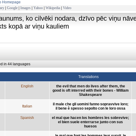
to Homepage
ary
|
Google
|
Images
|
Yahoo
|
Wikipedia
|
Video
ļaunums, ko cilvēki nodara, dzīvo pēc viņu nāves
kts kopā ar viņu kauliem
ed in 44 languages
Translations
English
the evil that men do lives after them, the
good is oft interred with their bones - William
Shakespeare
il male che gli uomini fanno sopravvive loro;
Italian
il bene è spesso sepolto con le loro ossa
Spanish
el mal que hacen los hombres les sobrevive;
el bien suele enterrarse junto con sus
huesos
le mal que font les hommes leur survit, le