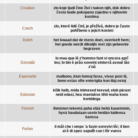
Croatian
zlo koje ljudi čine živi i nakon njih, dok dobro
često bude pokopano zajedno s njihovim
kostima
zlo, které lidé činí, je přežívá, dobro je často
Czech
pohřbeno s jejich kostmi
Dutch
het kwaad dat de mens doet, overleeft hem;
het goede wordt dikwijls met zijn gebeente
begraven
lo mau que lè z'hommo fant vi oncora aprî
Dzoratâi
leu; lo bin è prâo soveint einterrâ avoué lâo
z'oû
Esperanto
malbono, kiun homoj faras, vivas post ili,
bono estas ofte enterigita kun iliaj ostoj
kõik halb, mida inimesed teevad, elab pärast
Estonian
neid edasi, hea maetakse tihti maha koos
kontidega
Finnish
ihmisten tekemä paha elää heitä kauemmin,
hyvä haudataan usein heidän luidensa
kanssa
il mâl che i omps 'a fasin sorevivi lôr; il ben
Furlan
al è di spes sapulît cun i lôr vuess