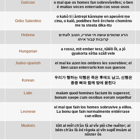
Galician
o mal que os homes fan sobrevívelles; o ben
é muitas veces enterrado cos seus osos
o kakò ti i àntrepi kànnune en apesèni me
Griko Salentino
cinu, o kalò, poddhes forè èrchete chomèno
me ta steata dika-ttu
Hebrew
הרע שהאדם עושה חי אחריו, הטוב לעתים
קרובות קבור איתו
a rossz, mit ember tesz, túléli őt, a jó
Hungarian
gyakorta sírba száll vele
Judeo-spanish
el mal ke azen los ombres les sovrebive; el
bien uzan enterrarlo kon sus guesos
우리가 행하는 악행은 죽은 후에도 남고, 선행은
Korean
종종 뼈와 함께 땅에 묻힌다
Latin
malum quod homines faciunt iis superest;
bonum saepe cum ossibus eorum sepelitur
el mal que fain los homes sobruvive a eillos.
Leonese
Lu bonu que fain normalmente entiérrase
cun eillos
Mudnés
tòtt al mêl ch'às fà al vîv piò che nuêter; al
bèin ch'às fà èd règola al vîn suplî insàm ai
nôster ôs