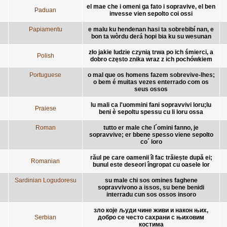
el mae che i omeni ga fato i sopravive, el ben
Paduan
invesse vien sepolto coi ossi
Papiamentu
e malu ku hendenan hasi ta sobrebibí nan, e
bon ta wòrdu derá hopi bia ku su wesunan
zło jakie ludzie czynią trwa po ich śmierci, a
Polish
dobro często znika wraz z ich pochówkiem
Portuguese
o mal que os homens fazem sobrevive-lhes;
o bem é muitas vezes enterrado com os
seus ossos
lu mali ca l'uommini fani sopravvivi loru;lu
Praiese
beni è sepoltu spessu cu li loru ossa
Roman
tutto er male che l´omini fanno, je
sopravvive; er bbene spesso viene sepolto
co´ loro
răul pe care oamenii îl fac trăiește după ei;
Romanian
bunul este deseori îngropat cu oasele lor
Sardinian Logudoresu
su male chi sos omines faghene
sopravvivono a issos, su bene benidi
interradu cun sos ossos insoro
зло које људи чине живи и након њих,
Serbian
добро се често сахрани с њиховим
костима