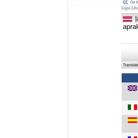
Go 
Logos Libr
apra
Translat