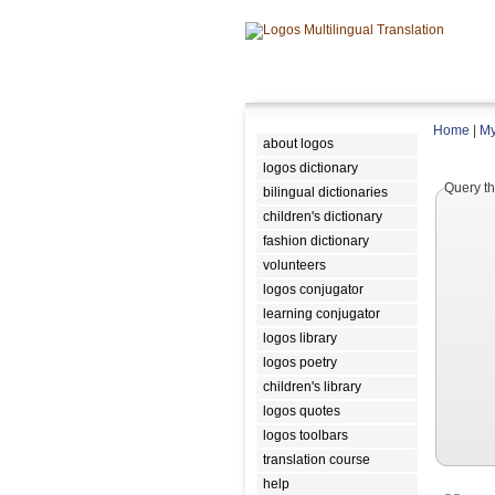
Home
|
My
about logos
logos dictionary
Query th
bilingual dictionaries
children's dictionary
fashion dictionary
volunteers
logos conjugator
learning conjugator
logos library
logos poetry
children's library
logos quotes
logos toolbars
translation course
help