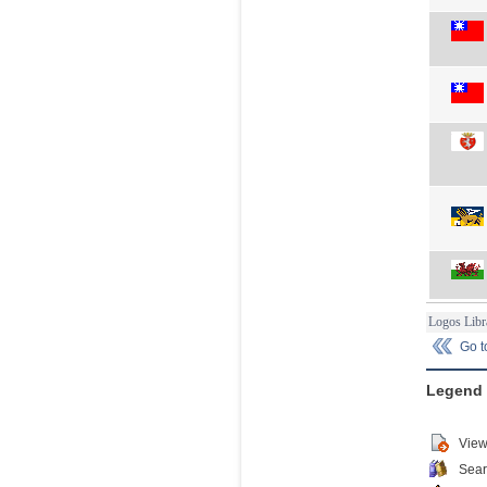
Logos Libr
Go 
Legend
View
Sear