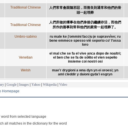
Traditional Chinese
人們常常會跟隨邪惡，而善良則通常和他們的骨
頭一起埋葬
人們所做的壞事在他們身後仍繼續存活，而他們
Traditional Chinese
所作的善事則常和他們的屍骨一起埋葬了。
Umbro-sabino
ru male ke j'ommini facciu je supravvìve; ru
bene emmece spesso viè seporto co' l'ossa
loro
el mal che se fa el vive anca dopo de noaltri;
Venetian
el ben che se fa de sòłito el vien sepełio
insieme coi nostri osi
Welsh
mae'r drygioni a wna dyn yn ei oroesi; yn
aml cleddir y daioni gyda'i esgryn
ary
|
Google
|
Images
|
Yahoo
|
Wikipedia
|
Video
to Homepage
 word from selected language
ch all matches in the dictionary for the word