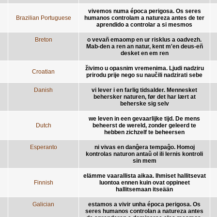
vivemos numa época perigosa. Os seres
Brazilian Portuguese
humanos controlam a natureza antes de ter
aprendido a controlar a si mesmos
Breton
o vevañ emaomp en ur risklus a oadvezh.
Mab-den a ren an natur, kent m'en deus-eñ
desket en em ren
živimo u opasnim vremenima. Ljudi nadziru
Croatian
prirodu prije nego su naučili nadzirati sebe
Danish
vi lever i en farlig tidsalder. Mennesket
behersker naturen, før det har lært at
beherske sig selv
we leven in een gevaarlijke tijd. De mens
Dutch
beheerst de wereld, zonder geleerd te
hebben zichzelf te beheersen
Esperanto
ni vivas en danĝera tempaĝo. Homoj
kontrolas naturon antaŭ ol ili lernis kontroli
sin mem
elämme vaarallista aikaa. Ihmiset hallitsevat
Finnish
luontoa ennen kuin ovat oppineet
hallitsemaan itseään
Galician
estamos a vivir unha época perigosa. Os
seres humanos controlan a natureza antes