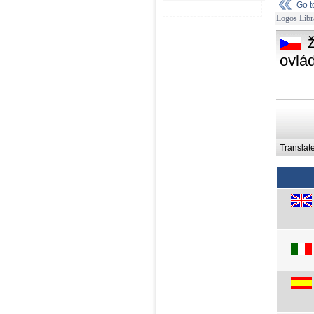
Go 
Logos Libr
ovlá
Translat