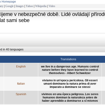
to Homepage
ary
|
Google
|
Images
|
Yahoo
|
Wikipedia
|
Video
žijeme v nebezpečné době. Lidé ovládají přírodu
dat sami sebe
ed in 40 languages
Translations
English
we live in a dangerous age. Humans control
nature before they have learned to control
themselves - Albert Schweitzer
viviamo in un'epoca pericolosa. Gli esseri
Italian
umani dominano la natura prima di aver
imparato a dominare se stessi
Spanish
vivimos en una época peligrosa. Los seres
humanos dominan la naturaleza antes de
haber aprendido a dominarse a sí mismos