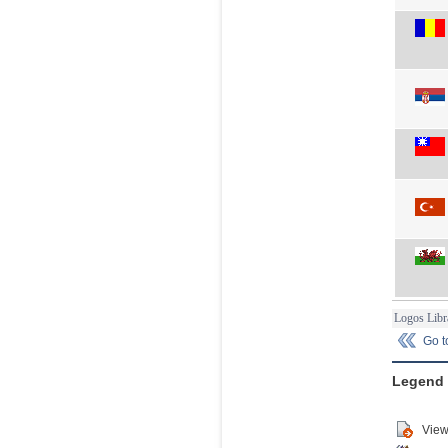
Logos Libr
Go 
Legend
View