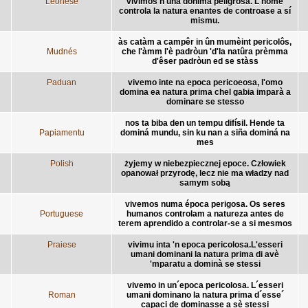
Leonese
vivimos n'una dónima peligrosa. L'home
controla la natura enantes de controase a sí
mismu.
às catàm a campêr in ûn mumèint pericolôs,
Mudnés
che l'àmm l'è padròun 'd'la natûra prèmma
d'êser padròun ed se stàss
Paduan
vivemo inte na epoca pericoeosa, l'omo
domina ea natura prima chel gabia imparà a
dominare se stesso
nos ta biba den un tempu difísil. Hende ta
Papiamentu
dominá mundu, sin ku nan a siña dominá na
mes
Polish
żyjemy w niebezpiecznej epoce. Człowiek
opanował przyrodę, lecz nie ma władzy nad
samym sobą
vivemos numa época perigosa. Os seres
Portuguese
humanos controlam a natureza antes de
terem aprendido a controlar-se a si mesmos
Praiese
vivimu inta 'n epoca pericolosa.L'esseri
umani dominani la natura prima di avè
'mparatu a dominà se stessi
vivemo in un´epoca pericolosa. L´esseri
Roman
umani dominano la natura prima d´esse´
capaci de dominasse a sè stessi