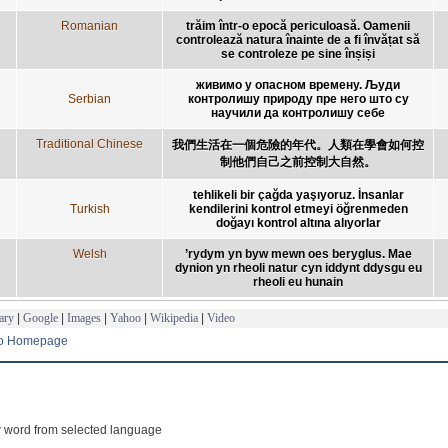
Romanian
trăim într-o epocă periculoasă. Oamenii
controlează natura înainte de a fi învățat să
se controleze pe sine înșiși
живимо у опасном времену. Људи
Serbian
контролишу природу пре него што су
научили да контролишу себе
Traditional Chinese
我們生活在一個危險的年代。人類在學會如何控
制他們自己之前控制大自然。
tehlikeli bir çağda yaşıyoruz. İnsanlar
Turkish
kendilerini kontrol etmeyi öğrenmeden
doğayı kontrol altına alıyorlar
Welsh
’rydym yn byw mewn oes beryglus. Mae
dynion yn rheoli natur cyn iddynt ddysgu eu
rheoli eu hunain
ary
|
Google
|
Images
|
Yahoo
|
Wikipedia
|
Video
to Homepage
 word from selected language