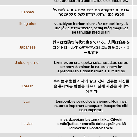
de aprenderen a dominarse eles mesmos.
אנו חיים בתקופה מסוכנת. האנושות שולטת על
Hebrew
הטבע לפני שהיא למדה לשלוט על עצמה
Hungarian
veszélyes korban élünk. Az emberi lények
uralják a természetet, pedig még magukat
se tanulták meg uralni
我々は危険な時代に生きている。人間は自身を
Japanese
コントロールする術を学ぶ前に自然をコントロ
ールする
Judeo-spanish
bivimos en una epoka sekanoza.Los seres
umanos dominan la natura antes ke
aprendieran a dominarsen a si mizmos
우리는 위험한 시대에 살고 있다. 인류는 자신들
Korean
을 통제하는 방법을 배우기 전에 자연을 지배하
려 한다
Latin
temporibus periculosis vivimus.Homines
naturae imperant antequam inceperint sibi
ipsis imperare
mēs dzīvojam bīstamā laikā. Cilvēki
Latvian
iemācījušies kontrolēt dabu agrāk, nekā
iemācīsies kontrolēt sevi