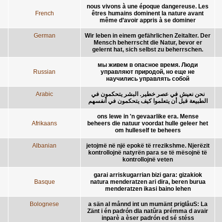
nous vivons à une époque dangereuse. Les
French
êtres humains dominent la nature avant
même d’avoir appris à se dominer
German
Wir leben in einem gefährlichen Zeitalter. Der
Mensch beherrscht die Natur, bevor er
gelernt hat, sich selbst zu beherrschen.
мы живем в опасное время. Люди
Russian
управляют природой, но еще не
научились управлять собой
Arabic
نحن نعيش في عصر خطير. البشر يتحكمون في
الطبيعة قبل أن يتعلموا كيف يتحكمون في أنفسهم
ons lewe in 'n gevaarlike era. Mense
Afrikaans
beheers die natuur voordat hulle geleer het
om hulleself te beheers
Albanian
jetojmë në një epokë të rrezikshme. Njerëzit
kontrollojnë natyrën para se të mësojnë të
kontrollojnë veten
garai arriskugarrian bizi gara: gizakiok
Basque
natura menderatzen ari dira, beren burua
menderatzen ikasi baino lehen
Bolognese
a sän al månnd int un mumänt priglåuS: La
Zänt i én padrón dla natûra prémma d avair
inparè a èser padrón ed sé stéss