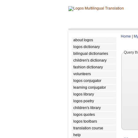
Home
|
My
about logos
logos dictionary
Query th
bilingual dictionaries
children's dictionary
fashion dictionary
volunteers
logos conjugator
learning conjugator
logos library
logos poetry
children's library
logos quotes
logos toolbars
translation course
help