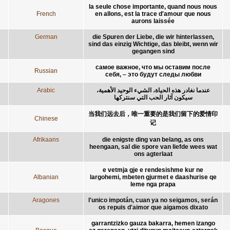
la seule chose importante, quand nous nous
French
en allons, est la trace d'amour que nous
aurons laissée
German
die Spuren der Liebe, die wir hinterlassen,
sind das einzig Wichtige, das bleibt, wenn wir
gegangen sind
самое важное, что мы оставим после
Russian
себя, – это будут следы любви
Arabic
عندما نغادر هذه الحياة، الشيء الوحيد الأهمية،
سيكون آثار الحب التي سنتركها
当我们远去后，唯一重要的是我们留下的爱情印
Chinese
记
Afrikaans
die enigste ding van belang, as ons
heengaan, sal die spore van liefde wees wat
ons agterlaat
e vetmja gje e rendesishme kur ne
Albanian
largohemi, mbeten gjurmet e daashurise qe
leme nga prapa
Aragones
l'unico impotán, cuan ya no seigamos, serán
os repuis d'aimor que aigamos dixato
garrantzizko gauza bakarra, hemen izango