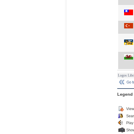
Logos Libr
Go 
Legend
View
Sear
Play
Show