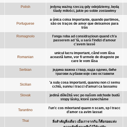
Polish
jedyną ważną rzeczą gdy odejdziemy, będą
ślady miłości, jakie po sobie zostawimy
a única coisa importante, quando partimos,
Portuguese
são os traços de amor que deixamos para
trás
Romagnolo
l'onga roba ad considrazioun quand ch'a
passerem ad 'là, u sarà l'indizi d'amour
c'avem lassé
unicul lucru important, când vom lăsa
Romanian
această lume, vor fi urmele de dragoste pe
care le vom lăsa
Serbian
једина важна ствар, када одемо, биће
трагови љубави које смо оставили
'a sula cosa importanti, quannu non ci semu
Sicilian
cchiù, sunnu i tracci d'amuri ca lassamu
Slovak
jediná dôležitá vec po našom odchode budú
stopy lásky, ktoré zanecháme
l'un'c cos mbortand quann n scam, sp l tracc
Tarantino
d'amor ca avim lassat
Thai
สิ่งสำคัญสิ่งเดียว เมื่อเราจากกัน ก็คือรอยแห่ง
ความรักที่เราเหลือไว้ให้แก่กัน