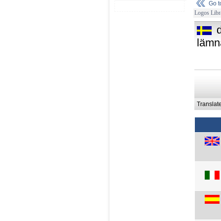
Go 
Logos Libr
lämn
Translat