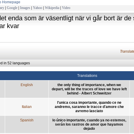
to Homepage
ary
|
Google
|
Images
|
Yahoo
|
Wikipedia
|
Video
det enda som är väsentligt när vi går bort är de 
ar kvar
Transla
ed in 52 languages
Translations
English
the only thing of importance, when we
depart, will be the traces of love we have left
behind - Albert Schweitzer
l'unica cosa importante, quando ce ne
Italian
andremo, saranno le tracce d'amore che
avremo lasciato
Spanish
lo único importante, cuando ya no estemos,
serán los rastros de amor que hayamos
dejado