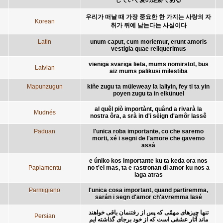
우리가 떠날 때 가장 중요한 한 가지는 사랑의 자
Korean
취가 뒤에 남는다는 사실이다
Latin
unum caput, cum moriemur, erunt amoris
vestigia quae reliquerimus
vienīgā svarīgā lieta, mums nomirstot, būs
Latvian
aiz mums palikusī mīlestība
Mapunzugun
kiñe zugu ta müleweay la laliyin, fey ti ta yin
poyen zugu ta in elkünuel
al quêl piò importànt, quând a rivarà la
Mudnés
nostra ôra, a srà in d'i sèign d'amôr lassê
Paduan
l'unica roba importante, co che saremo
morti, xé i segni de l'amore che gavemo
assà
e úniko kos importante ku ta keda ora nos
Papiamentu
no t'ei mas, ta e rastronan di amor ku nos a
laga atras
Parmigiano
l'unica cosa important, quand partiremma,
sarán i segn d'amor ch'avremma lasé
تنها چيزهای مهمّی که پس از رفتنمان باقی خواهند
Persian
ماند آثار عشقی است که از خود برجای گذاشته ايم