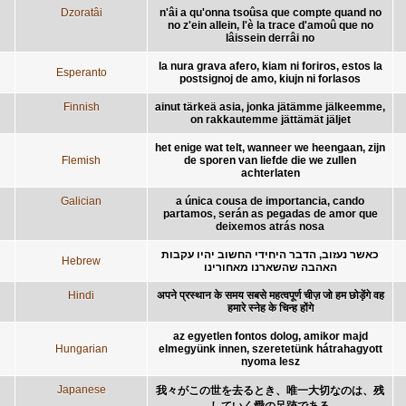
Dzoratâi
n'âi a qu'onna tsoûsa que compte quand no
no z'ein allein, l'è la trace d'amoû que no
lâissein derrâi no
la nura grava afero, kiam ni foriros, estos la
Esperanto
postsignoj de amo, kiujn ni forlasos
Finnish
ainut tärkeä asia, jonka jätämme jälkeemme,
on rakkautemme jättämät jäljet
het enige wat telt, wanneer we heengaan, zijn
Flemish
de sporen van liefde die we zullen
achterlaten
Galician
a única cousa de importancia, cando
partamos, serán as pegadas de amor que
deixemos atrás nosa
כאשר נעזוב, הדבר היחידי החשוב יהיו עקבות
Hebrew
האהבה שהשארנו מאחורינו
Hindi
अपने प्रस्थान के समय सबसे महत्वपूर्ण चीज़ जो हम छोड़ेंगे वह
हमारे स्नेह के चिन्ह होंगे
az egyetlen fontos dolog, amikor majd
Hungarian
elmegyünk innen, szeretetünk hátrahagyott
nyoma lesz
Japanese
我々がこの世を去るとき、唯一大切なのは、残
していく愛の足跡である