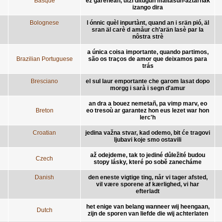
Basque
ez garenean, utzi ditugun maitasun-aztarnak
izango dira
Bolognese
l ónnic quèl inpurtànt, quand an i srän pió, äl
sran äl carè d amåur ch’arän lasè par la
nôstra strè
a única coisa importante, quando partimos,
Brazilian Portuguese
são os traços de amor que deixamos para
trás
Bresciano
el sul laur emportante che garom lasat dopo
morgg i sarà i segn d'amur
an dra a bouez nemetañ, pa vimp marv, eo
Breton
eo tresoù ar garantez hon eus lezet war hon
lerc'h
Croatian
jedina važna stvar, kad odemo, bit će tragovi
ljubavi koje smo ostavili
až odejdeme, tak to jediné důležité budou
Czech
stopy lásky, které po sobě zanecháme
Danish
den eneste vigtige ting, når vi tager afsted,
vil være sporene af kærlighed, vi har
efterladt
het enige van belang wanneer wij heengaan,
Dutch
zijn de sporen van liefde die wij achterlaten