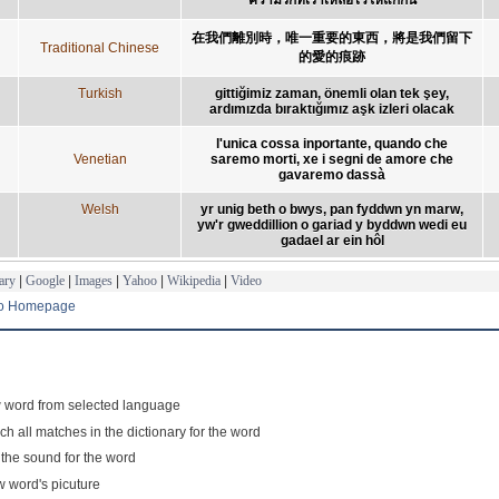
在我們離別時，唯一重要的東西，將是我們留下
Traditional Chinese
的愛的痕跡
Turkish
gittiğimiz zaman, önemli olan tek şey,
ardımızda bıraktığımız aşk izleri olacak
l'unica cossa inportante, quando che
Venetian
saremo morti, xe i segni de amore che
gavaremo dassà
Welsh
yr unig beth o bwys, pan fyddwn yn marw,
yw'r gweddillion o gariad y byddwn wedi eu
gadael ar ein hôl
ary
|
Google
|
Images
|
Yahoo
|
Wikipedia
|
Video
to Homepage
 word from selected language
ch all matches in the dictionary for the word
 the sound for the word
 word's picuture