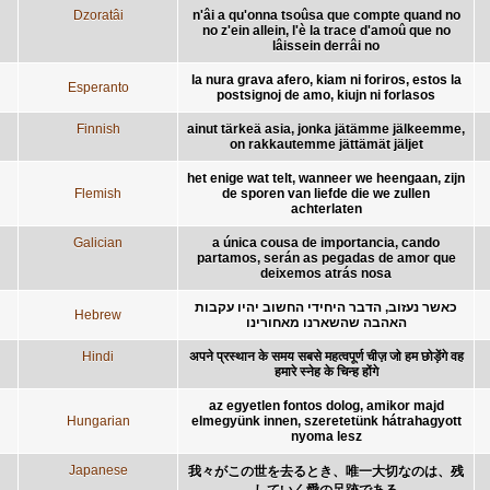
Dzoratâi
n'âi a qu'onna tsoûsa que compte quand no
no z'ein allein, l'è la trace d'amoû que no
lâissein derrâi no
la nura grava afero, kiam ni foriros, estos la
Esperanto
postsignoj de amo, kiujn ni forlasos
Finnish
ainut tärkeä asia, jonka jätämme jälkeemme,
on rakkautemme jättämät jäljet
het enige wat telt, wanneer we heengaan, zijn
Flemish
de sporen van liefde die we zullen
achterlaten
Galician
a única cousa de importancia, cando
partamos, serán as pegadas de amor que
deixemos atrás nosa
כאשר נעזוב, הדבר היחידי החשוב יהיו עקבות
Hebrew
האהבה שהשארנו מאחורינו
Hindi
अपने प्रस्थान के समय सबसे महत्वपूर्ण चीज़ जो हम छोड़ेंगे वह
हमारे स्नेह के चिन्ह होंगे
az egyetlen fontos dolog, amikor majd
Hungarian
elmegyünk innen, szeretetünk hátrahagyott
nyoma lesz
Japanese
我々がこの世を去るとき、唯一大切なのは、残
していく愛の足跡である