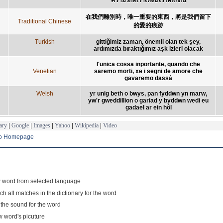
在我們離別時，唯一重要的東西，將是我們留下
Traditional Chinese
的愛的痕跡
Turkish
gittiğimiz zaman, önemli olan tek şey,
ardımızda bıraktığımız aşk izleri olacak
l'unica cossa inportante, quando che
Venetian
saremo morti, xe i segni de amore che
gavaremo dassà
Welsh
yr unig beth o bwys, pan fyddwn yn marw,
yw'r gweddillion o gariad y byddwn wedi eu
gadael ar ein hôl
ary
|
Google
|
Images
|
Yahoo
|
Wikipedia
|
Video
to Homepage
 word from selected language
ch all matches in the dictionary for the word
 the sound for the word
 word's picuture