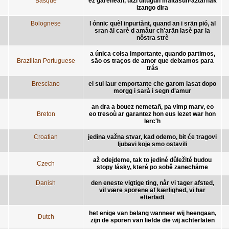
Basque
ez garenean, utzi ditugun maitasun-aztarnak
izango dira
Bolognese
l ónnic quèl inpurtànt, quand an i srän pió, äl
sran äl carè d amåur ch’arän lasè par la
nôstra strè
a única coisa importante, quando partimos,
Brazilian Portuguese
são os traços de amor que deixamos para
trás
Bresciano
el sul laur emportante che garom lasat dopo
morgg i sarà i segn d'amur
an dra a bouez nemetañ, pa vimp marv, eo
Breton
eo tresoù ar garantez hon eus lezet war hon
lerc'h
Croatian
jedina važna stvar, kad odemo, bit će tragovi
ljubavi koje smo ostavili
až odejdeme, tak to jediné důležité budou
Czech
stopy lásky, které po sobě zanecháme
Danish
den eneste vigtige ting, når vi tager afsted,
vil være sporene af kærlighed, vi har
efterladt
het enige van belang wanneer wij heengaan,
Dutch
zijn de sporen van liefde die wij achterlaten