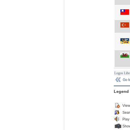
Logos Libr
Go 
Legend
View
Sear
Play
Show