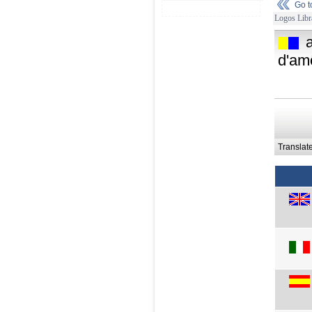
Go 
Logos Libr
a
d'am
Translat