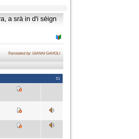
a, a srà in d'i sèign
Translated by: GIANNI GAVIOLI
51