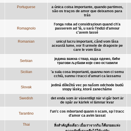
Portuguese
a única coisa importante, quando partimos,
são os traços de amor que deixamos para
trás
l'onga roba ad considrazioun quand ch'a
Romagnolo
passerem ad 'là, u sarà l'indizi d'amour
c'avem lassé
Romanian
unicul lucru important, când vom lăsa
această lume, vor fi urmele de dragoste pe
care le vom lăsa
једина важна ствар, када одемо, биће
Serbian
трагови љубави које смо оставили
Sicilian
'a sula cosa importanti, quannu non ci semu
cchiù, sunnu i tracci d'amuri ca lassamu
jediná dôležitá vec po našom odchode budú
Slovak
stopy lásky, ktoré zanecháme
Swedish
det enda som är väsentligt när vi går bort är
de spår av kärlek vi lämnar kvar
l'un'c cos mbortand quann n scam, sp l tracc
Tarantino
d'amor ca avim lassat
Thai
สิ่งสำคัญสิ่งเดียว เมื่อเราจากกัน ก็คือรอยแห่ง
ความรักที่เราเหลือไว้ให้แก่กัน