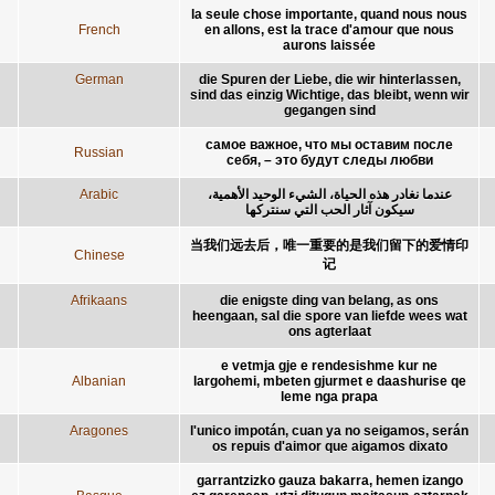
la seule chose importante, quand nous nous
French
en allons, est la trace d'amour que nous
aurons laissée
German
die Spuren der Liebe, die wir hinterlassen,
sind das einzig Wichtige, das bleibt, wenn wir
gegangen sind
самое важное, что мы оставим после
Russian
себя, – это будут следы любви
Arabic
عندما نغادر هذه الحياة، الشيء الوحيد الأهمية،
سيكون آثار الحب التي سنتركها
当我们远去后，唯一重要的是我们留下的爱情印
Chinese
记
Afrikaans
die enigste ding van belang, as ons
heengaan, sal die spore van liefde wees wat
ons agterlaat
e vetmja gje e rendesishme kur ne
Albanian
largohemi, mbeten gjurmet e daashurise qe
leme nga prapa
Aragones
l'unico impotán, cuan ya no seigamos, serán
os repuis d'aimor que aigamos dixato
garrantzizko gauza bakarra, hemen izango