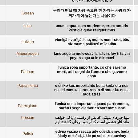
우리가 떠날 때 가장 중요한 한 가지는 사랑의 자
Korean
취가 뒤에 남는다는 사실이다
Latin
unum caput, cum moriemur, erunt amoris
vestigia quae reliquerimus
vienīgā svarīgā lieta, mums nomirstot, būs
Latvian
aiz mums palikusī mīlestība
Mapunzugun
kiñe zugu ta müleweay la laliyin, fey ti ta yin
poyen zugu ta in elkünuel
l'unica roba importante, co che saremo
Paduan
morti, xé i segni de l'amore che gavemo
assà
Papiamentu
e úniko kos importante ku ta keda ora nos
no t'ei mas, ta e rastronan di amor ku nos a
laga atras
l'unica cosa important, quand partiremma,
Parmigiano
sarán i segn d'amor ch'avremma lasé
Persian
تنها چيزهای مهمّی که پس از رفتنمان باقی خواهند
ماند آثار عشقی است که از خود برجای گذاشته ايم
jedyną ważną rzeczą gdy odejdziemy, będą
Polish
ślady miłości, jakie po sobie zostawimy