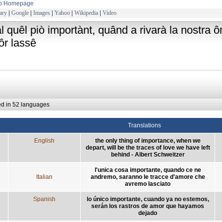
to Homepage
ary
|
Google
|
Images
|
Yahoo
|
Wikipedia
|
Video
l quêl piò importànt, quând a rivarà la nostra ôr
ôr lassê
ed in 52 languages
Translations
English
the only thing of importance, when we
depart, will be the traces of love we have left
behind - Albert Schweitzer
l'unica cosa importante, quando ce ne
Italian
andremo, saranno le tracce d'amore che
avremo lasciato
Spanish
lo único importante, cuando ya no estemos,
serán los rastros de amor que hayamos
dejado