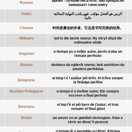
время - лучший писатель: оно прекрасно
Russian
завершает свою книгу
Arabic
الزمن هو أفضل مؤلف، فهو يكتب النهاية المثالية
دائما
Chinese
时间是最佳的作者。它总是书写完美的结局。
Afrikaans
tyd is die beste outeur. Hy skryf altyd die
volmaakte einde
o tiempo ye o millor autor, perén troba un
Aragones
remate perfeuto
Basque
denbora da egilerik onena; beti aurkitzen du
amaiera perfektua
al tänp l é l autåur pió brèv. Al trôva sänper
Bolognese
la finâdga parfèta
Brazilian Portuguese
o tempo é o melhor autor. Ele sempre
escreve o final perfeito
el tep l'è el piò baro de j'autur: el troa
Bresciano
semper el final giost
Breton
an amzer eo ar gwellañ skrivagner. Atav e
skriv an disoc'h peurvat
u tempu jè u megghiu scritturi. Attrova