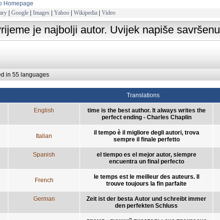
to Homepage
ary
|
Google
|
Images
|
Yahoo
|
Wikipedia
|
Video
vrijeme je najbolji autor. Uvijek napiše savršen
ed in 55 languages
Translations
English
time is the best author. It always writes the
perfect ending - Charles Chaplin
il tempo è il migliore degli autori, trova
Italian
sempre il finale perfetto
Spanish
el tiempo es el mejor autor, siempre
encuentra un final perfecto
le temps est le meilleur des auteurs. Il
French
trouve toujours la fin parfaite
German
Zeit ist der besta Autor und schreibt immer
den perfekten Schluss