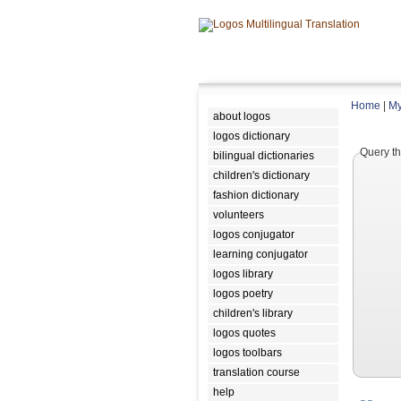
Home
|
My
about logos
logos dictionary
Query th
bilingual dictionaries
children's dictionary
fashion dictionary
volunteers
logos conjugator
learning conjugator
logos library
logos poetry
children's library
logos quotes
logos toolbars
translation course
help