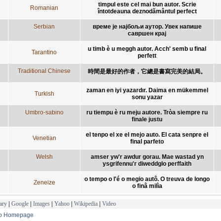
timpul este cel mai bun autor. Scrie
Romanian
întotdeauna deznodământul perfect
Serbian
време је најбољи аутор. Увек напише
савршен крај
u timb è u meggh autor. Acch' semb u final
Tarantino
perfett
Traditional Chinese
時間是最好的作者，它總是書寫完美的結局。
zaman en iyi yazardır. Daima en mükemmel
Turkish
sonu yazar
Umbro-sabino
ru tiempu è ru meju autore. Tròa siempre ru
finale justu
el tenpo el xe el mejo auto. El cata senpre el
Venetian
final parfeto
Welsh
amser yw'r awdur gorau. Mae wastad yn
ysgrifennu'r diweddglo perffaith
o tempo o l'é o megio autô. O treuva de longo
Zeneize
o finâ milìa
ary
|
Google
|
Images
|
Yahoo
|
Wikipedia
|
Video
to Homepage