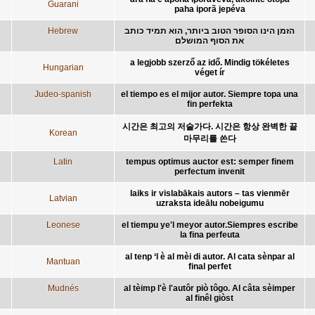
Guarani
paha iporã jepéva
Hebrew
הזמן הינו הסופר הטוב ביותר, הוא תמיד כותב
את הסוף המושלם
a legjobb szerző az idő. Mindig tökéletes
Hungarian
véget ír
Judeo-spanish
el tiempo es el mijor autor. Siempre topa una
fin perfekta
시간은 최고의 저술가다. 시간은 항상 완벽한 끝
Korean
마무리를 쓴다
Latin
tempus optimus auctor est: semper finem
perfectum invenit
laiks ir vislabākais autors – tas vienmēr
Latvian
uzraksta ideālu nobeigumu
Leonese
el tiempu ye'l meyor autor.Siempres escribe
la fina perfeuta
al tenp ‘l è al mèi di autor. Al cata sènpar al
Mantuan
final perfet
Mudnés
al tèimp l'è l'autôr piò tôgo. Al câta sèimper
al finêl giòst