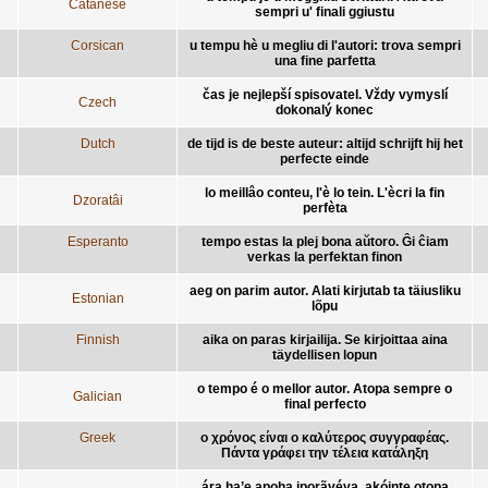
Catanese
sempri u' finali ggiustu
Corsican
u tempu hè u megliu di l'autori: trova sempri
una fine parfetta
čas je nejlepší spisovatel. Vždy vymyslí
Czech
dokonalý konec
Dutch
de tijd is de beste auteur: altijd schrijft hij het
perfecte einde
lo meillâo conteu, l'è lo tein. L'ècri la fin
Dzoratâi
perfèta
Esperanto
tempo estas la plej bona aŭtoro. Ĝi ĉiam
verkas la perfektan finon
aeg on parim autor. Alati kirjutab ta täiusliku
Estonian
lõpu
Finnish
aika on paras kirjailija. Se kirjoittaa aina
täydellisen lopun
o tempo é o mellor autor. Atopa sempre o
Galician
final perfecto
Greek
ο χρόνος είναι ο καλύτερος συγγραφέας.
Πάντα γράφει την τέλεια κατάληξη
ára ha’e apoha iporãvéva, akóinte otopa