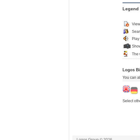
Legend
View
Sear
Play
Show
The 
Logos Bi
You can al
Select oth
Logos Group © 2026