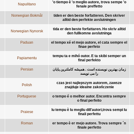
'o tiempo è 'o meglio autore, trova sempe 'o
Napulitano
fenale preffetto
Norwegian Bokmål
tiden er den beste forfatteren. Den skriver
alltid den perfekte avslutningen
tida er den beste forfattaren. Ho skriv alltid
Norwegian Nynorsk
den fullkomne avslutninga
Paduan
el tempo xé el mejo autore, el cata sempre el
finae perfeto
tempu ta e mihó outor. E ta skibi semper un
Papiamentu
final perfekto
Persian
زمان بهترین نویسنده است . همیشه کاملترین پایان
را می نویسد
czas jest najlepszym autorem, zawsze
Polish
znajduje idealne zakończenie
Portuguese
o tempo é o melhor autor. Encontra sempre
o final perfeito
lu tempu è lu megliu dill'autori,trova sempi lu
Praiese
finali perfettu
Roman
er tempo è er mejo autore. Trova sempre ´n
finale perfetto