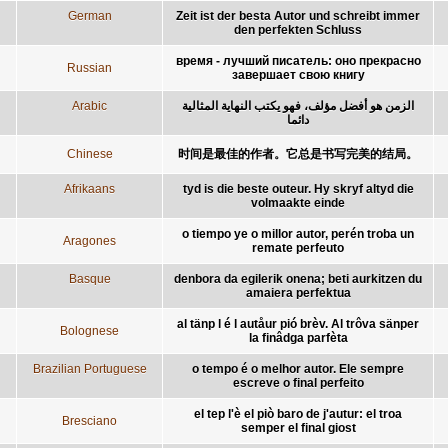
German
Zeit ist der besta Autor und schreibt immer
den perfekten Schluss
время - лучший писатель: оно прекрасно
Russian
завершает свою книгу
Arabic
الزمن هو أفضل مؤلف، فهو يكتب النهاية المثالية
دائما
Chinese
时间是最佳的作者。它总是书写完美的结局。
Afrikaans
tyd is die beste outeur. Hy skryf altyd die
volmaakte einde
o tiempo ye o millor autor, perén troba un
Aragones
remate perfeuto
Basque
denbora da egilerik onena; beti aurkitzen du
amaiera perfektua
al tänp l é l autåur pió brèv. Al trôva sänper
Bolognese
la finâdga parfèta
Brazilian Portuguese
o tempo é o melhor autor. Ele sempre
escreve o final perfeito
el tep l'è el piò baro de j'autur: el troa
Bresciano
semper el final giost