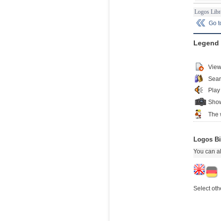
Logos Libr
Go 
Legend
View
Sear
Play
Show
The 
Logos Bi
You can al
Select oth