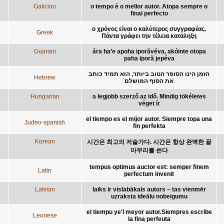
Galician
o tempo é o mellor autor. Atopa sempre o
final perfecto
ο χρόνος είναι ο καλύτερος συγγραφέας.
Greek
Πάντα γράφει την τέλεια κατάληξη
Guarani
ára ha’e apoha iporãvéva, akóinte otopa
paha iporã jepéva
הזמן הינו הסופר הטוב ביותר, הוא תמיד כותב
Hebrew
את הסוף המושלם
Hungarian
a legjobb szerző az idő. Mindig tökéletes
véget ír
el tiempo es el mijor autor. Siempre topa una
Judeo-spanish
fin perfekta
Korean
시간은 최고의 저술가다. 시간은 항상 완벽한 끝
마무리를 쓴다
tempus optimus auctor est: semper finem
Latin
perfectum invenit
Latvian
laiks ir vislabākais autors – tas vienmēr
uzraksta ideālu nobeigumu
el tiempu ye'l meyor autor.Siempres escribe
Leonese
la fina perfeuta