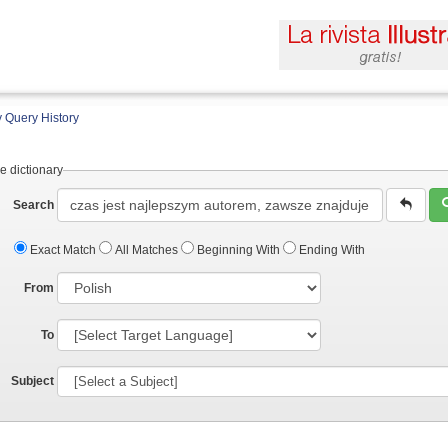
 Query History
e dictionary
Search
Exact Match
All Matches
Beginning With
Ending With
From
To
Subject