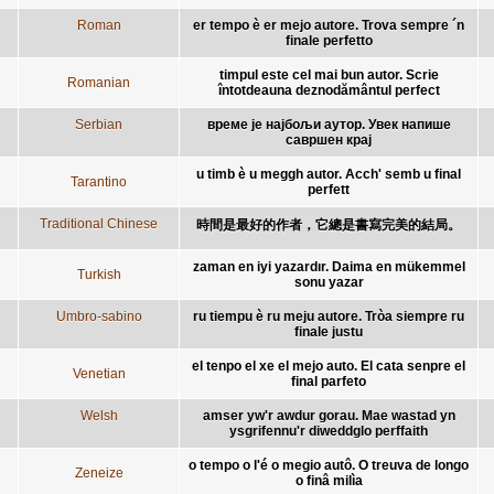
Roman
er tempo è er mejo autore. Trova sempre ´n
finale perfetto
timpul este cel mai bun autor. Scrie
Romanian
întotdeauna deznodământul perfect
Serbian
време је најбољи аутор. Увек напише
савршен крај
u timb è u meggh autor. Acch' semb u final
Tarantino
perfett
Traditional Chinese
時間是最好的作者，它總是書寫完美的結局。
zaman en iyi yazardır. Daima en mükemmel
Turkish
sonu yazar
Umbro-sabino
ru tiempu è ru meju autore. Tròa siempre ru
finale justu
el tenpo el xe el mejo auto. El cata senpre el
Venetian
final parfeto
Welsh
amser yw'r awdur gorau. Mae wastad yn
ysgrifennu'r diweddglo perffaith
o tempo o l'é o megio autô. O treuva de longo
Zeneize
o finâ milìa