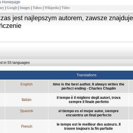
to Homepage
ary
|
Google
|
Images
|
Yahoo
|
Wikipedia
|
Video
czas jest najlepszym autorem, zawsze znajduje
ńczenie
ed in 55 languages
Translations
English
time is the best author. It always writes the
perfect ending - Charles Chaplin
il tempo è il migliore degli autori, trova
Italian
sempre il finale perfetto
Spanish
el tiempo es el mejor autor, siempre
encuentra un final perfecto
le temps est le meilleur des auteurs. Il
French
trouve toujours la fin parfaite