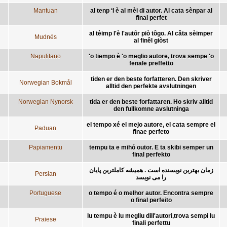
Mantuan
al tenp ‘l è al mèi di autor. Al cata sènpar al
final perfet
al tèimp l'è l'autôr piò tôgo. Al câta sèimper
Mudnés
al finêl giòst
Napulitano
'o tiempo è 'o meglio autore, trova sempe 'o
fenale preffetto
tiden er den beste forfatteren. Den skriver
Norwegian Bokmål
alltid den perfekte avslutningen
Norwegian Nynorsk
tida er den beste forfattaren. Ho skriv alltid
den fullkomne avslutninga
el tempo xé el mejo autore, el cata sempre el
Paduan
finae perfeto
Papiamentu
tempu ta e mihó outor. E ta skibi semper un
final perfekto
زمان بهترین نویسنده است . همیشه کاملترین پایان
Persian
را می نویسد
Portuguese
o tempo é o melhor autor. Encontra sempre
o final perfeito
lu tempu è lu megliu dill'autori,trova sempi lu
Praiese
finali perfettu