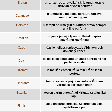
Breton
an amzer eo ar gwellañ skrivagner. Atav e
skriv an disoc'h peurvat
u tempu jè u megghiu scritturi. Attrova
Catanese
sempri u' finali ggiustu
Corsican
u tempu hè u megliu di l'autori: trova sempri
una fine parfetta
vrijeme je najbolji autor. Uvijek napiše
Croatian
savršenu završnicu
Czech
čas je nejlepší spisovatel. Vždy vymyslí
dokonalý konec
de tijd is de beste auteur: altijd schrijft hij het
Dutch
perfecte einde
Dzoratâi
lo meillâo conteu, l'è lo tein. L'ècri la fin
perfèta
tempo estas la plej bona aŭtoro. Ĝi ĉiam
Esperanto
verkas la perfektan finon
Estonian
aeg on parim autor. Alati kirjutab ta täiusliku
lõpu
aika on paras kirjailija. Se kirjoittaa aina
Finnish
täydellisen lopun