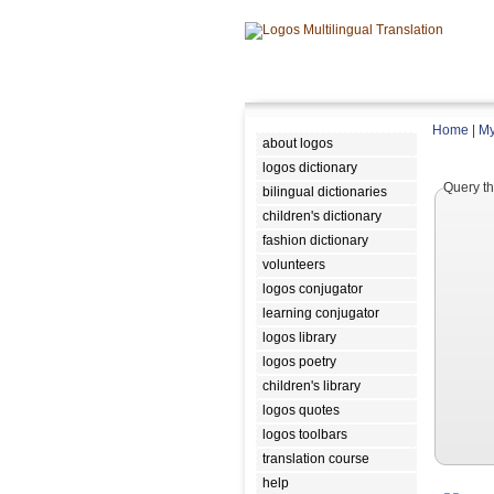
Home
|
My
about logos
logos dictionary
Query th
bilingual dictionaries
children's dictionary
fashion dictionary
volunteers
logos conjugator
learning conjugator
logos library
logos poetry
children's library
logos quotes
logos toolbars
translation course
help